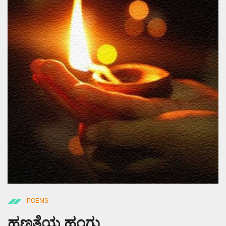
POEMS
ಹಣತೆಯ ಹಂಗು