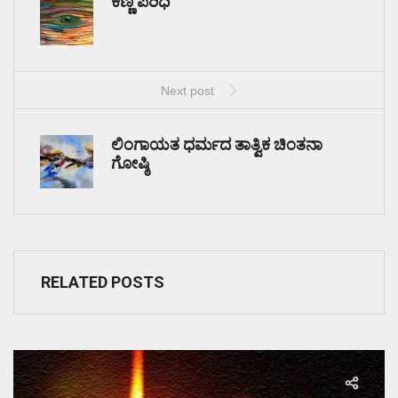
ಕಣ್ಣ ಪರಿಧಿ
Next post
ಲಿಂಗಾಯತ ಧರ್ಮದ ತಾತ್ವಿಕ ಚಿಂತನಾ
ಗೋಷ್ಠಿ
RELATED POSTS