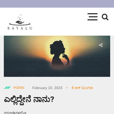
February 10, 2023
ಕೆ.ಆರ್ ಮಂಗಳಾ
POEMS
ಎಲ್ಲಿದ್ದೇನೆ ನಾನು?
ನರನಾಡಿಗಳಲ್ಲೋ