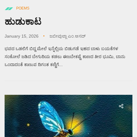
POEMS
ಹುಡುಕಾಟ
January 15, 2026
ಜಬೀವುಲ್ಲಾ ಎಂ.ಅಸದ್
ಭವದ ಒಡಲಿಗೆ ಬಿದ್ದ ಮೇಲೆ ಇನ್ನೆಲ್ಲಿಯ ಬಿಡುಗಡೆ ಇಹದ ಬಾಳು ಬಯಕೆಗಳ
ಸಂಕೋಲೆ ಜಡಿದ ಬೇಗುದಿಯ ಕಡಲು ಈಜಬೇಕಷ್ಟೆ ಕಾಣದ ತೀರ ಭೂಮಿ, ಬಾನು
ಒಂದಾದಂತೆ ಕಾಣುವ ದಿಗಂತ ಕಣ್ಣಿಗೆ...