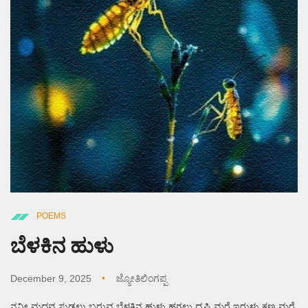
POEMS
ಬೆಳಕಿನ ಹುಳು
December 9, 2025
ಜ್ಯೋತಿಲಿಂಗಪ್ಪ
ನನ್ನೀ ಮದವ ಸುಡಲು ಬರುವ ಬೆಳಕಿನ ಹುಳು ಹಗಲು ದೃಷ್ಟಿ ಮರೆ ಇರುಳು ಕಣ್ಣ ಮರೆ