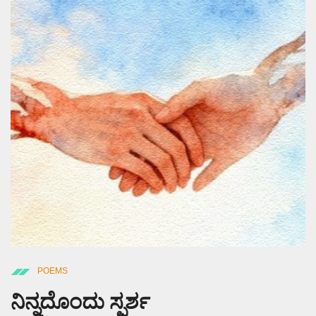
POEMS
ನಿನ್ನದೊಂದು ಸ್ಪರ್ಶ