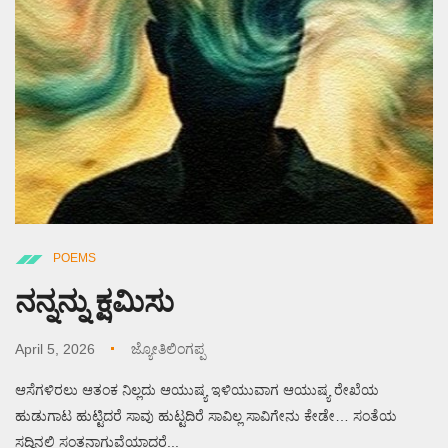
POEMS
ನನ್ನನ್ನು ಕ್ಷಮಿಸು
April 5, 2026
ಜ್ಯೋತಿಲಿಂಗಪ್ಪ
ಆಸೆಗಳಿರಲು ಆತಂಕ ನಿಲ್ಲದು ಆಯುಷ್ಯ ಇಳಿಯುವಾಗ ಆಯುಷ್ಯ ರೇಖೆಯ
ಹುಡುಗಾಟ ಹುಟ್ಟಿದರೆ ಸಾವು ಹುಟ್ಟದಿರೆ ಸಾವಿಲ್ಲ ಸಾವಿಗೇನು ಕೇಡೇ… ಸಂತೆಯ
ಸದ್ದಿನಲಿ ಸಂತನಾಗುವೆಯಾದರೆ...