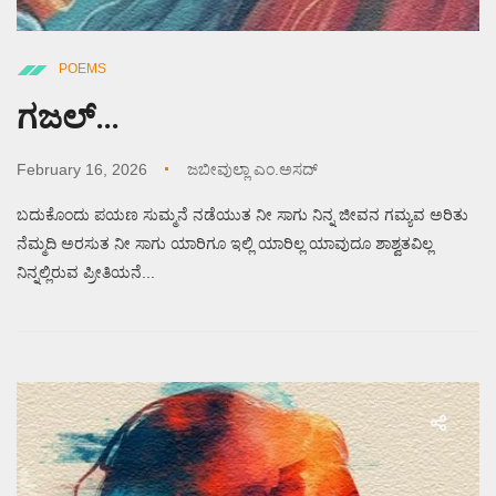
POEMS
ಗಜಲ್…
February 16, 2026
ಜಬೀವುಲ್ಲಾ ಎಂ.ಅಸದ್
ಬದುಕೊಂದು ಪಯಣ ಸುಮ್ಮನೆ ನಡೆಯುತ ನೀ ಸಾಗು ನಿನ್ನ ಜೀವನ ಗಮ್ಯವ ಅರಿತು
ನೆಮ್ಮದಿ ಅರಸುತ ನೀ ಸಾಗು ಯಾರಿಗೂ ಇಲ್ಲಿ ಯಾರಿಲ್ಲ ಯಾವುದೂ ಶಾಶ್ವತವಿಲ್ಲ
ನಿನ್ನಲ್ಲಿರುವ ಪ್ರೀತಿಯನೆ...