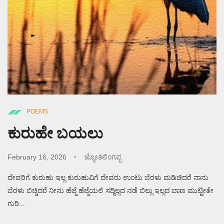
POEMS
ಕುರುಹೇ ಬಯಲು
February 16, 2026
ಜ್ಯೋತಿಲಿಂಗಪ್ಪ
ದೇವರಿಗೆ ಕುರುಹು ಇಲ್ಲ ಕುರುಹುವಿಗೆ ದೇವರು ಉಂಟು ಬೆರಳು ಮಡಿಚಿದರೆ ನಾನು
ಬೆರಳು ಬಿಚ್ಚಿದರೆ ನೀನು ಹೆಜ್ಜೆ ಹೆಜ್ಜೆಯಲಿ ಸದ್ದಿಲ್ಲದ ನಡೆ ಬಿಲ್ಲು ಇಲ್ಲದ ಬಾಣ ಮುಟ್ಟೀತೇ
ಗುರಿ...