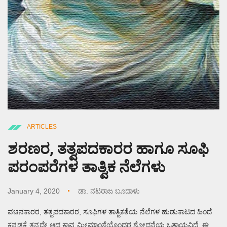
ARTICLES
ಶರಣರ, ತತ್ವಪದಕಾರರ ಹಾಗೂ ಸೂಫಿ
ಪರಂಪರೆಗಳ ತಾತ್ವಿಕ ನೆಲೆಗಳು
January 4, 2020
ಡಾ. ನಟರಾಜ ಬೂದಾಳು
ವಚನಕಾರರ, ತತ್ವಪದಕಾರರ, ಸೂಫಿಗಳ ತಾತ್ವಿಕತೆಯ ನೆಲೆಗಳ ಹುಡುಕಾಟದ ಹಿಂದೆ
ಕನ್ನಡಕ್ಕೆ ತನ್ನದೇ ಆದ ಕಾವ್ಯ ಮೀಮಾಂಸೆಯೊಂದರ ಶೋಧನೆಯ ಒತ್ತಾಯವಿದೆ. ಈ