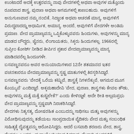
ಉಂಟಾದರೆ ಅದಕ್ಕೆ ಉತ್ತರವನ್ನು ನಾವು ವೇದಗಳಲ್ಲಿ ಅಥವಾ ಅವುಗಳ ಮತ್ತೊಂದು
ರೂಪವಾದ ಶಾಸ್ತ್ರ, ಪುರಾಣ ಅಥವಾ ಆಗಮಗಳಲ್ಲಿ ಕಾಣಬಹುದು. ಅವುಗಳಿಗೆ
ಅನುಗುಣವಾದ ನಮ್ಮ ನಂಬಿಕೆ, ಸಿದ್ಧಾಂತ ಅಥವಾ ಆಚರಣೆ ಮಾನ್ಯ, ಅವುಗಳಿಗೆ
ವಿರುದ್ಧವಾದದ್ದು ಅಧಾರ್ಮಿಕ, ಅಮಾನ್ಯ. ಅಂದರೆ, ಅವುಗಳಿಗೆ ವೇದಗಳೇ ಅಂತಿಮ
ಪ್ರಮಾಣ. ವೇದ ಪ್ರಾಮಾಣ್ಯವನ್ನು ಒಪ್ಪಿಕೊಳ್ಳುವವರು ಹಿಂದುಗಳು, ಅವುಗಳನ್ನು ಮಾನ್ಯ
ಮಾಡದ ಬೌದ್ಧರು, ಜೈನರು, ಲಿಂಗಾಯತರು, ಸಿಕ್ಕರು ಹಿಂದುಗಳಲ್ಲ. 1966ರಲ್ಲಿ
ಸುಪ್ರೀಂ ಕೋರ್ಟ್ ನೀಡಿದ ತೀರ್ಪಿನ ಪ್ರಕಾರ ವೇದಪ್ರಾಮಾಣ್ಯವನ್ನು ಮಾನ್ಯ
ಮಾಡಿದವರೆಲ್ಲ ಹಿಂದೂಗಳೇ.
ಬಸವಣ್ಣನವರೂ ಅವರ ಅನುಯಾಯಿಗಳಾದ 12ನೇ ಶತಮಾನದ ಇತರ
ವಚನಕಾರರೂ ವೇದಪ್ರಾಮಾಣ್ಯವನ್ನು ಸ್ಪಷ್ಟ ಮಾತುಗಳಲ್ಲಿ ತಿರಸ್ಕರಿಸಿದ್ದಾರೆ.
ಬಸವಣ್ಣನವರು ‘ವೇದಕ್ಕೆ ಒರೆಯ ಕಟ್ಟುವೆ, ಶಾಸ್ತ್ರಕ್ಕೆ ನಿಗಳನೆಕ್ಕುವೆ, ಆಗಮದ ಮೂಗ
ಕೊಯ್ಯುವೆ’ ಎಂದಿದ್ದಾರೆ. ಅಕ್ಕಮಹಾದೇವಿ ‘ವೇದ, ಪುರಾಣ, ಶಾಸ್ತ್ರಗಳು ಕೇವಲ ತೌಡು,
ಅವುಗಳನ್ನು ಮತ್ತೆ ಮತ್ತೆ ಕುಟ್ಟಲೇಕೆ?’ ಎಂದು ಕೇಳಿದ್ದಾಳೆ. ಅದೇ ರೀತಿ ಅಲ್ಲಮಪ್ರಭು
ವೇದ ಪ್ರಾಮಾಣ್ಯವನ್ನು ಸ್ಪಷ್ಟವಾಗಿ ನಿರಾಕರಿಸಿದ್ದಾರೆ.
ವೇದಗಳು ನಿತ್ಯಸತ್ಯ, ದೋಷರಹಿತ ಎಂಬುದನ್ನು ಸಾಧಿಸಲು ಮತ್ತು ಅವುಗಳನ್ನು
ವಿರೋಧಿಸುವುದನ್ನು ತಡೆಯಲು ಸಾಂಪ್ರದಾಯಿಕ ವೈದಿಕರು ವೇದ ಮತ್ತು ಸಂಬಂಧಿತ
ಸಾಹಿತ್ಯಕ್ಕೆ ದೈವತ್ವವನ್ನು ಆರೋಪಿಸಿದ್ದರು. ಆದರೆ ಬಸವಾದಿ ಶರಣರು ವೇದ, ಶಾಸ್ತ್ರ,