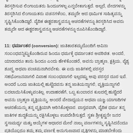
ತಿರಸ್ಕರಿಸುವ ಲಿಂಗಾಯತರು ಹಿಂದೂಗಳಲ್ಲ ಎನ್ನಬೇಕಾಗುತ್ತದೆ. ಅಲ್ಲದೆ, ವೇದಗಳನ್ನು
ತಿರಸ್ಕರಿಸಿದ ಲಿಂಗಾಯತರು ವಚನಗಳೆಂಬ, ತಮ್ಮದೇ ಆದ ಧಾರ್ಮಿಕ ಸಾಹಿತ್ಯವನ್ನು
ಸೃಷ್ಟಿಸಿಕೊಂಡಿದ್ದಾರೆ. ವೈದಿಕ ಈಶ್ವರಶಾಸ್ತ್ರವನ್ನೂ ಆಚರಣೆಗಳನ್ನೂ ತಿರಸ್ಕರಿಸಿದ ಅವರು
ತಮ್ಮದೇ ಆದ ಈಶ್ವರಶಾಸ್ತ್ರವನ್ನೂ ಆಚರಣೆಗಳನ್ನೂ ರೂಪಿಸಿಕೊಂಡಿದ್ದಾರೆ.
11: ಧರ್ಮಾಂತರ (conversion):
ಜಾತಿತಾರತಮ್ಯದೊಂದಿಗೆ ಅವಿನಾ
ಸಂಬಂಧವನ್ನಿಟ್ಟುಕೊಂಡಿರುವ ಹಿಂದೂ ಧರ್ಮಕ್ಕೆ ಧರ್ಮಾಂತರ ಅಪರಿಚಿತ. ಅಂದರೆ,
ಯಾರಾದರೂ ತಾನು ಹಿಂದೂ ಎಂದು ಹೇಳಿಕೊಂಡರೆ, ಅವನು ಬ್ರಾಹ್ಮಣ, ಕ್ಷತ್ರಿಯ, ವೈಶ್ಯ
ಶೂದ್ರ್ರ ಅಥವಾ ಪಂಚಮನಾಗಿರಬೇಕು. ಈ ಐದು ಜಾತಿಗಳಲ್ಲಿ ಪರಸ್ಪರ
ಸಹಭೋಜನವಾಗಲಿ ವಿವಾಹ ಸಂಬಂಧವಾಗಲಿ ಇಲ್ಲದಷ್ಟು ಅವು ಪರಸ್ಪರ ದೂರ ಇವೆ.
ಅಂದರೆ ಒಂದು ಜಾತಿಯಲ್ಲಿ ಹುಟ್ಟಿದವನು ತನ್ನ ಜಾತಿಯನ್ನಾಗಲಿ, ವೃತ್ತಿಯನ್ನಾಗಲಿ
ಬದಲಾಯಿಸಿಕೊಳ್ಳುವಂತಿಲ್ಲ. ಉದಾಹರಣೆಗೆ, ಒಬ್ಬ ಕುಂಬಾರನ ಕುಲದಲ್ಲಿ ಹುಟ್ಟಿದರೆ
ಅವನು ಬ್ರಾಹ್ಮಣ ವೃತ್ತಿಯನ್ನು, ಅಂದರೆ ವೇದಾಧ್ಯಯನ ಅಥವಾ ಯಜ್ಞ ಯಾಗಾದಿಗಳ
ಆಚರಣೆಯನ್ನು ತನ್ನ ವೃತ್ತಿಯಾಗಿ ಆರಿಸಿಕೊಳ್ಳಲಾರ. ವಾಸ್ತವವಾಗಿ, ವೈದಿಕ ಧರ್ಮ ತನ್ನ
ಜಾತಿಗಳ ಶುದ್ಧತೆಯನ್ನು ರಕ್ಷಿಸಿಕೊಳ್ಳಲು ಉಪದೇಶಿಸುತ್ತದೆ. ಸ್ವತಃ ಶ್ರೀಕೃಷ್ಣನೇ ಜನರ
ಸ್ವಸಾಮರ್ಥ್ಯ ಮತ್ತು ಆಯ್ಕೆಗಳ ಆಧಾರದ ಮೇಲೆ ನಾಲ್ಕು ವರ್ಣಗಳನ್ನು ಸೃಷ್ಟಿಸಿದನೆಂದೂ
ಪ್ರತಿಯೊಬ್ಬರೂ ತಮ್ಮ ತಮ್ಮ ವರ್ಣಕ್ಕೆ ಅನುಗುಣವಾದ ವೃತ್ತಿಗಳನ್ನು ಮಾಡಬೇಕೆಂದು