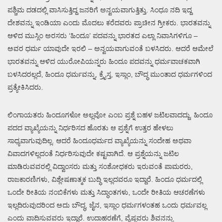
ಪಶ್ಚಿಮ ದಡದಲ್ಲಿ ವಾಸಿಸುತ್ತಿದ್ದ ಜನರಿಗೆ ಅನ್ವಯವಾಗುತ್ತಿತ್ತು. ಸಿಂಧೂ ನದಿ ಇದ್ದ
ದೇಶವನ್ನು ಇಂಡಿಯಾ ಎಂದು ಮೊದಲು ಕರೆದವರು ಪ್ರಾಚೀನ ಗ್ರೀಕರು. ಭಾರತವನ್ನು
ಆಳಿದ ಮುಸ್ಲಿಂ ಅರಸರು ‘ಹಿಂದೂ’ ಪದವನ್ನು ಭಾರತದ ಎಲ್ಲಾ ನಿವಾಸಿಗಳಿಗೂ –
ಅವರ ಧರ್ಮ ಯಾವುದೇ ಇರಲಿ – ಅನ್ವಯವಾಗುವಂತೆ ಬಳಸಿದರು. ಆದರೆ ಆಮೇಲೆ
ಭಾರತವನ್ನು ಆಳಿದ ಯುರೋಪಿಯನ್ನರು ಹಿಂದೂ ಪದವನ್ನು ಧರ್ಮವಾಚಕವಾಗಿ
ಬಳಸಿದರಲ್ಲದೆ, ಹಿಂದೂ ಧರ್ಮವನ್ನು, ಕ್ರೈಸ್ತ, ಇಸ್ಲಾಂ, ಬೌದ್ಧ ಮುಂತಾದ ಧರ್ಮಗಳಿಂದ
ಪ್ರತ್ಯೇಕಿಸಿದರು.
ಲಿಂಗಾಯತರು ಹಿಂದೂಗಳೋ ಅಲ್ಲವೋ ಎಂಬ ಪ್ರಶ್ನೆ ಬಹಳ ಜಟಿಲವಾದದ್ದು. ಹಿಂದೂ
ಪದದ ವ್ಯಾಖ್ಯೆಯನ್ನು ನಿರ್ಧರಿಸದ ಹೊರತು ಆ ಪ್ರಶ್ನೆಗೆ ಉತ್ತರ ಹೇಳಲು
ಸಾಧ್ಯವಾಗುವುದಿಲ್ಲ. ಆದರೆ ಹಿಂದೂಧರ್ಮದ ವ್ಯಾಖ್ಯೆಯನ್ನು ಸಂದೇಹ ಅಥವಾ
ವಿವಾದಗಳಿಲ್ಲದಂತೆ ನಿರ್ಧರಿಸುವುದೇ ಕಷ್ಟವಾಗಿದೆ. ಆ ಪ್ರಶ್ನೆಯನ್ನು ಜಟಿಲ
ಮಾಡಿರುವವರಲ್ಲಿ ವಿದ್ವಾಂಸರು ಮತ್ತು ಸಂಶೋಧಕರು ಇರುವಂತೆ ಪಾಮರರು,
ರಾಜಕಾರಣಿಗಳು, ವಿಶ್ಲೇಷಣಾತ್ಮಕ ಬುದ್ಧಿ ಇಲ್ಲದವರೂ ಇದ್ದಾರೆ. ಹಿಂದೂ ಧರ್ಮದಲ್ಲಿ
ಒಂದೇ ರೀತಿಯ ನಂಬಿಕೆಗಳು ಮತ್ತು ಸಿದ್ಧಾಂತಗಳು, ಒಂದೇ ರೀತಿಯ ಆಚರಣೆಗಳು
ಇಲ್ಲದಿರುವುದರಿಂದ ಅದು ಬೌದ್ಧ, ಜೈನ, ಇಸ್ಲಾಂ ಧರ್ಮಗಳಂತಹ ಒಂದು ಧರ್ಮವಲ್ಲ
ಎಂದು ವಾದಿಸುವವರು ಇದ್ದಾರೆ. ಉದಾಹರಣೆಗೆ, ವೈಷ್ಣವರು ಶಿವನನ್ನು