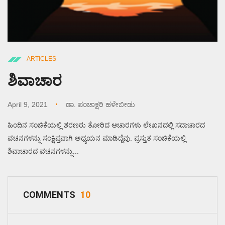
ARTICLES
ಶಿವಾಚಾರ
April 9, 2021
ಡಾ. ಪಂಚಾಕ್ಷರಿ ಹಳೇಬೀಡು
ಹಿಂದಿನ ಸಂಚಿಕೆಯಲ್ಲಿ ಶರಣರು ತೋರಿದ ಆಚಾರಗಳು ಲೇಖನದಲ್ಲಿ ಸದಾಚಾರದ
ವಚನಗಳನ್ನು ಸಂಕ್ಷಿಪ್ತವಾಗಿ ಅಧ್ಯಯನ ಮಾಡಿದ್ದೆವು. ಪ್ರಸ್ತುತ ಸಂಚಿಕೆಯಲ್ಲಿ
ಶಿವಾಚಾರದ ವಚನಗಳನ್ನು...
COMMENTS
10