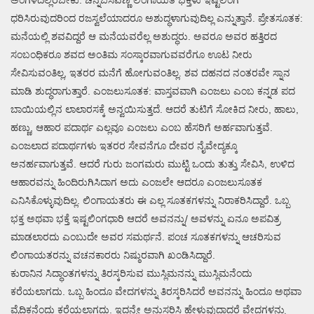
ಅಂಗಳದಲ್ಲಿರಬೇಕು. ಚನ್ನಬಸವಣ್ಣ ಲಿಂಗಾಯತ ಭಕ್ತಳು ಇಷ್ಟಲಿಂಗ
ಧರಿಸಿರುವುದರಿಂದ ರಜಸ್ವಲೆಯಾದರೂ ಅಶುದ್ಧಳಾಗುವುದಿಲ್ಲ ಎನ್ನುತ್ತಾನೆ. ಪ್ರೇತಸೂತಕ:
ಮನೆಯಲ್ಲಿ ಶವವಿದ್ದರೆ ಆ ಮನೆಯವರೆಲ್ಲ ಅಶುದ್ಧರು. ಅವರೂ ಅವರ ಹತ್ತಿರದ
ಸಂಬಂಧಿಕರೂ ಶವದ ಅಂತಿಮ ಸಂಸ್ಕಾರವಾಗುವವರೆಗೂ ಊಟ ನೀರು
ಸೇವಿಸುವಂತಿಲ್ಲ, ಇತರರ ಮನೆಗೆ ಹೋಗುವಂತಿಲ್ಲ. ಶವ ದಹನದ ನಂತರವೇ ಸ್ನಾನ
ಮಾಡಿ ಶುದ್ಧರಾಗುತ್ತಾರೆ. ಎಂಜಲುಸೂತಕ: ವಾಸ್ತವವಾಗಿ ಎಂಜಲು ಎಂಬ ಕನ್ನಡ ಪದ
ಬಾಯಿಯಲ್ಲಿನ ಲಾಲಾರಸಕ್ಕೆ ಅನ್ವಯಿಸುತ್ತದೆ. ಆದರೆ ತುಟಿಗೆ ಸೋಕಿದ ನೀರು, ಹಾಲು,
ಹಣ್ಣು, ಆಹಾರ ಪದಾರ್ಥ ಎಲ್ಲವೂ ಎಂಜಲು ಎಂಬ ಹೆಸರಿಗೆ ಅರ್ಹವಾಗುತ್ತವೆ.
ಎಂಜಲಾದ ಪದಾರ್ಥಗಳು ಇತರರ ಸೇವನೆಗೂ ದೇವರ ನೈವೇದ್ಯಕ್ಕೂ
ಅನರ್ಹವಾಗುತ್ತವೆ. ಆದರೆ ಗುರು ಜಂಗಮರು ಮುಟ್ಟಿ ಒಂದು ತುತ್ತು ಸೇವಿಸಿ, ಉಳಿದ
ಆಹಾರವನ್ನು ಹಿಂದಿರುಗಿಸಿದಾಗ ಅದು ಎಂಜಲೇ ಆದರೂ ಎಂಜಲುಸೂತಕ
ಎನಿಸಿಕೊಳ್ಳುವುದಿಲ್ಲ. ಲಿಂಗಾಯತರು ಈ ಎಲ್ಲ ಸೂತಕಗಳನ್ನು ನಿರಾಕರಿಸಿದ್ದಾರೆ. ಒಬ್ಬ
ಭಕ್ತ ಅಥವಾ ಭಕ್ತೆ ಇಷ್ಟಲಿಂಗಧಾರಿ ಆದರೆ ಅವನನ್ನು/ ಅವಳನ್ನು ಏನೂ ಅಪವಿತ್ರ
ಮಾಡಲಾರದು ಎಂಬುದೇ ಅವರ ಸಮರ್ಥನೆ. ಪಂಚ ಸೂತಕಗಳನ್ನು ಆಚರಿಸುವ
ಲಿಂಗಾಯತರನ್ನು ವಚನಕಾರರು ನಿಷ್ಠುರವಾಗಿ ಖಂಡಿಸಿದ್ದಾರೆ.
ಕುರಾನಿನ ಸಿದ್ಧಾಂತಗಳನ್ನು ತಿರಸ್ಕರಿಸುವ ಮುಸ್ಲಿಮನನ್ನು ಮುಸ್ಲಿಮನೆಂದು
ಕರೆಯಲಾಗದು. ಒಬ್ಬ ಹಿಂದೂ ವೇದಗಳನ್ನು ತಿರಸ್ಕರಿಸಿದರೆ ಅವನನ್ನು ಹಿಂದೂ ಅಥವಾ
ವೈದಿಕನೆಂದು ಕರೆಯಲಾಗದು. ಇದನ್ನೇ ಅನುಸರಿಸಿ ಹೇಳುವುದಾದರೆ ವೇದಗಳನ್ನು