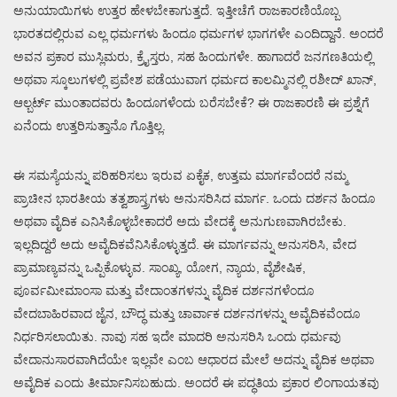
ಅನುಯಾಯಿಗಳು ಉತ್ತರ ಹೇಳಬೇಕಾಗುತ್ತದೆ. ಇತ್ತೀಚೆಗೆ ರಾಜಕಾರಣಿಯೊಬ್ಬ
ಭಾರತದಲ್ಲಿರುವ ಎಲ್ಲ ಧರ್ಮಗಳು ಹಿಂದೂ ಧರ್ಮಗಳ ಭಾಗಗಳೇ ಎಂದಿದ್ದಾನೆ. ಅಂದರೆ
ಅವನ ಪ್ರಕಾರ ಮುಸ್ಲಿಮರು, ಕ್ರೈಸ್ತರು, ಸಹ ಹಿಂದುಗಳೇ. ಹಾಗಾದರೆ ಜನಗಣತಿಯಲ್ಲಿ
ಅಥವಾ ಸ್ಕೂಲುಗಳಲ್ಲಿ ಪ್ರವೇಶ ಪಡೆಯುವಾಗ ಧರ್ಮದ ಕಾಲಮ್ಮಿನಲ್ಲಿ ರಶೀದ್ ಖಾನ್,
ಆಲ್ಬರ್ಟ್ ಮುಂತಾದವರು ಹಿಂದೂಗಳೆಂದು ಬರೆಸಬೇಕೆ? ಈ ರಾಜಕಾರಣಿ ಈ ಪ್ರಶ್ನೆಗೆ
ಏನೆಂದು ಉತ್ತರಿಸುತ್ತಾನೊ ಗೊತ್ತಿಲ್ಲ.
ಈ ಸಮಸ್ಯೆಯನ್ನು ಪರಿಹರಿಸಲು ಇರುವ ಏಕೈಕ, ಉತ್ತಮ ಮಾರ್ಗವೆಂದರೆ ನಮ್ಮ
ಪ್ರಾಚೀನ ಭಾರತೀಯ ತತ್ವಶಾಸ್ತ್ರಗಳು ಅನುಸರಿಸಿದ ಮಾರ್ಗ. ಒಂದು ದರ್ಶನ ಹಿಂದೂ
ಅಥವಾ ವೈದಿಕ ಎನಿಸಿಕೊಳ್ಳಬೇಕಾದರೆ ಅದು ವೇದಕ್ಕೆ ಅನುಗುಣವಾಗಿರಬೇಕು.
ಇಲ್ಲದಿದ್ದರೆ ಅದು ಅವೈದಿಕವೆನಿಸಿಕೊಳ್ಳುತ್ತದೆ. ಈ ಮಾರ್ಗವನ್ನು ಅನುಸರಿಸಿ, ವೇದ
ಪ್ರಾಮಾಣ್ಯವನ್ನು ಒಪ್ಪಿಕೊಳ್ಳುವ. ಸಾಂಖ್ಯ, ಯೋಗ, ನ್ಯಾಯ, ವೈಶೇಷಿಕ,
ಪೂರ್ವಮೀಮಾಂಸಾ ಮತ್ತು ವೇದಾಂತಗಳನ್ನು ವೈದಿಕ ದರ್ಶನಗಳೆಂದೂ
ವೇದಬಾಹಿರವಾದ ಜೈನ, ಬೌದ್ಧ ಮತ್ತು ಚಾರ್ವಾಕ ದರ್ಶನಗಳನ್ನು ಅವೈದಿಕವೆಂದೂ
ನಿರ್ಧರಿಸಲಾಯಿತು. ನಾವು ಸಹ ಇದೇ ಮಾದರಿ ಅನುಸರಿಸಿ ಒಂದು ಧರ್ಮವು
ವೇದಾನುಸಾರವಾಗಿದೆಯೇ ಇಲ್ಲವೇ ಎಂಬ ಆಧಾರದ ಮೇಲೆ ಅದನ್ನು ವೈದಿಕ ಅಥವಾ
ಅವೈದಿಕ ಎಂದು ತೀರ್ಮಾನಿಸಬಹುದು. ಅಂದರೆ ಈ ಪದ್ಧತಿಯ ಪ್ರಕಾರ ಲಿಂಗಾಯತವು