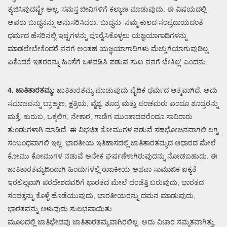
ತ್ಯಜಿಸಿವುದಷ್ಟೇ ಅಲ್ಲ, ಸಮಸ್ತ ಜೀವಿಗಳಿಗೆ ಕಲ್ಯಾಣ ಮಾಡುವುದು. ಈ ವಿಷಯದಲ್ಲಿ
ಅವರು ಬುದ್ಧನನ್ನು ಅನುಸರಿಸಿದರು. ಬುದ್ಧನು ‘ನಮ್ಮ ಕುಲದ ಸಂಪ್ರದಾಯದಂತೆ
ಧರ್ಮದ ಹೆಸರಿನಲ್ಲಿ ಇಷ್ಟಗಳನ್ನು ಪೂರೈಸಿಕೊಳ್ಳಲು ಯಜ್ಞಯಾಗಾದಿಗಳನ್ನು
ಮಾಡಲೇಬೇಕೆಂದರೆ ನನಗೆ ಅಂತಹ ಯಜ್ಞಯಾಗಾದಿಗಳು ಮೆಚ್ಚುಗೆಯಾಗುವುದಿಲ್ಲ,
ಏಕೆಂದರೆ ಇತರರನ್ನು ಹಿಂಸೆಗೆ ಒಳಪಡಿಸಿ ಪಡುವ ಸುಖ ನನಗೆ ಬೇಕಿಲ್ಲ’ ಎಂದನು.
4. ಜಾತಿತಾರತಮ್ಯ:
ಜಾತಿತಾರತಮ್ಯ ಮಾಡುವುದು ವೈದಿಕ ಧರ್ಮದ ಆತ್ಮವಾಗಿದೆ. ಅದು
ಸಮಾಜವನ್ನು ಬ್ರಾಹ್ಮಣ, ಕ್ಷತ್ರಿಯ, ವೈಶ್ಯ, ಶೂದ್ರ ಮತ್ತು ಪಂಚಮರು ಎಂದೂ ಶೂದ್ರರನ್ನು
ಮತ್ತೆ, ಕುರುಬ, ಒಕ್ಕಲಿಗ, ನೇಕಾರ, ಗಾಣಿಗ ಮುಂತಾದವರೆಂದೂ ಸಾವಿರಾರು
ತುಂಡುಗಳಾಗಿ ಮಾಡಿದೆ. ಈ ವಿಭಜಿತ ಕೋಮುಗಳ ನಡುವೆ ಸಹಭೋಜನವಾಗಲಿ ಲಗ್ನ
ಸಂಬಂಧವಾಗಲಿ ಇಲ್ಲ. ಭಾರತೀಯ ಇತಿಹಾಸದಲ್ಲಿ ಜಾತಿತಾರತಮ್ಯದ ಆಧಾರದ ಮೇಲೆ
ಕೋಮು ಕೋಮುಗಳ ನಡುವೆ ಅನೇಕ ಘರ್ಷಣೆಳಾಗಿರುವುದನ್ನು ನೋಡಬಹುದು. ಈ
ಜಾತಿತಾರತಮ್ಯದಿಂದಾಗಿ ಹಿಂದುಗಳಲ್ಲಿ ರಾಜಕೀಯ ಅಥವಾ ಸಾಮಾಜಿಕ ಐಕ್ಯತೆ
ಇರಲಿಲ್ಲವಾಗಿ ಪರದೇಶದವರಿಗೆ ಭಾರತದ ಮೇಲೆ ದಂಡೆತ್ತಿ ಬರುವುದು, ಭಾರತದ
ಸಂಪತ್ತನ್ನು ಕೊಳ್ಳೆ ಹೊಡೆಯುವುದು, ಭಾರತೀಯರನ್ನು ದಮನ ಮಾಡುವುದು,
ಭಾರತವನ್ನು ಆಳುವುದು ಸುಲಭವಾಯಿತು.
ಮೂಲದಲ್ಲಿ ಜಾತಿಭೇದವು ಜಾತಿತಾರತಮ್ಯವಾಗಿರಲಿಲ್ಲ. ಅದು ವಿಚಾರ ಸಮ್ಮತವಾಗಿತ್ತು.