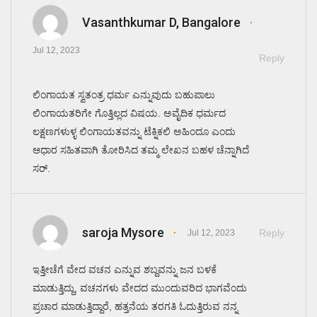
Vasanthkumar D, Bangalore
Jul 12, 2023
Reply
ಲಿಂಗಾಯತ ಸ್ವತಂತ್ರ ಧರ್ಮ ಎನ್ನುವುದು ಬಹುಪಾಲು
ಲಿಂಗಾಯತರಿಗೇ ಗೊತ್ತಿಲ್ಲದ ವಿಷಯ. ಅವೈದಿಕ ಧರ್ಮದ
ಲಕ್ಷಣಗಳುಳ್ಳ ಲಿಂಗಾಯತವನ್ನು ಟೆಕ್ನಿಕಲಿ ಅಹಿಂದೂ ಎಂದು
ಆಧಾರ ಸಹಿತವಾಗಿ ತೋರಿಸಿದ ತಮ್ಮ ಲೇಖನ ಬಹಳ ಚೆನ್ನಾಗಿದೆ
ಸರ್.
saroja Mysore
Reply
Jul 12, 2023
ಇತ್ತೀಚೆಗೆ ವೇದ ವಚನ ಎನ್ನುವ ಶಬ್ದವನ್ನು ಜನ ಬಳಕೆ
ಮಾಡುತ್ತಿದ್ದು, ವಚನಗಳು ವೇದದ ಮುಂದುವರಿದ ಭಾಗವೆಂದು
ಪ್ರಚಾರ ಮಾಡುತ್ತಿದ್ದಾರೆ, ಹತ್ತನೆಯ ತರಗತಿ ಓದುತ್ತಿರುವ ನನ್ನ