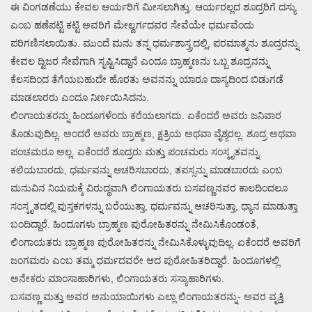
ಈ ವಿಂಗಡಣೆಯು ಕೇವಲ ಆರ್ಯರಿಗೆ ಮೀಸಲಾಗಿತ್ತು. ಆರ್ಯರಲ್ಲದ ಶೂದ್ರರಿಗೆ ದಸ್ಯು
ಎಂಬ ಹಣೆಪಟ್ಟಿ ಕಟ್ಟಿ ಅವರಿಗೆ ಮೇಲ್ವರ್ಗದವರ ಸೇವೆಯೇ ಧರ್ಮವೆಂದು
ಪರಿಗಣಿಸಲಾಯಿತು. ಮುಂದೆ ಮನು ತನ್ನ ಧರ್ಮಶಾಸ್ತ್ರದಲ್ಲಿ, ಪರಮಾತ್ಮನು ಶೂದ್ರರನ್ನು
ಕೇವಲ ದ್ವಿಜರ ಸೇವೆಗಾಗಿ ಸೃಷ್ಟಿಸಿದ್ದಾನೆ ಎಂದೂ ಬ್ರಾಹ್ಮಣನು ಒಬ್ಬ ಶೂದ್ರನನ್ನು
ಕೆಲಸದಿಂದ ತೆಗೆಯಬಹುದೇ ಹೊರತು ಅವನನ್ನು ಯಾರೂ ದಾಸ್ಯದಿಂದ ಬಿಡುಗಡೆ
ಮಾಡಲಾರರು ಎಂದೂ ನಿರ್ಣಯಿಸಿದನು.
ಲಿಂಗಾಯತರನ್ನು ಹಿಂದೂಗಳೆಂದು ಕರೆಯಲಾಗದು. ಏಕೆಂದರೆ ಅವರು ಜನಿವಾರ
ತೊಡುವುದಿಲ್ಲ. ಅಂದರೆ ಅವರು ಬ್ರಾಹ್ಮಣ, ಕ್ಷತ್ರಿಯ ಅಥವಾ ವೈಶ್ಯರಲ್ಲ. ಶೂದ್ರ ಅಥವಾ
ಪಂಚಮರೂ ಅಲ್ಲ. ಏಕೆಂದರೆ ಶೂದ್ರರು ಮತ್ತು ಪಂಚಮರು ಸಂಸ್ಕೃತವನ್ನು
ಕಲಿಯಬಾರದು, ಧರ್ಮವನ್ನು ಆಚರಿಸಬಾರದು, ತಪಸ್ಸನ್ನು ಮಾಡಬಾರದು ಎಂಬ
ಮನುವಿನ ನಿಯಮಕ್ಕೆ ವಿರುದ್ಧವಾಗಿ ಲಿಂಗಾಯತರು ಬಸವಣ್ಣನವರ ಕಾಲದಿಂದಲೂ
ಸಂಸ್ಕೃತದಲ್ಲಿ ಪುಸ್ತಕಗಳನ್ನು ಬರೆಯುತ್ತಾ, ಧರ್ಮವನ್ನು ಆಚರಿಸುತ್ತಾ, ಧ್ಯಾನ ಮಾಡುತ್ತಾ
ಬಂದಿದ್ದಾರೆ. ಹಿಂದೂಗಳು ಬ್ರಾಹ್ಮಣ ಪುರೋಹಿತರನ್ನು ನೇಮಿಸಿಕೊಂಡಂತೆ,
ಲಿಂಗಾಯತರು ಬ್ರಾಹ್ಮಣ ಪುರೋಹಿತರನ್ನು ನೇಮಿಸಿಕೊಳ್ಳುವುದಿಲ್ಲ. ಏಕೆಂದರೆ ಅವರಿಗೆ
ಜಂಗಮರು ಎಂಬ ತಮ್ಮ ಧರ್ಮದವರೇ ಆದ ಪುರೋಹಿತರಿದ್ದಾರೆ. ಹಿಂದೂಗಳಲ್ಲಿ
ಅನೇಕರು ಮಾಂಸಾಹಾರಿಗಳು, ಲಿಂಗಾಯತರು ಸಸ್ಯಾಹಾರಿಗಳು.
ಬಸವಣ್ಣ ಮತ್ತು ಅವರ ಅನುಯಾಯಿಗಳು ಎಲ್ಲಾ ಲಿಂಗಾಯತರನ್ನು- ಅವರ ವೃತ್ತಿ