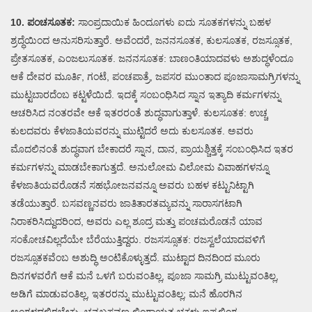
10. ಪಂಚಸೂತಕ:
ಸಾಂಪ್ರದಾಯಿಕ ಹಿಂದೂಗಳು ಐದು ಸೂತಕಗಳನ್ನು ಬಹಳ
ಶ್ರದ್ಧೆಯಿಂದ ಅನುಸರಿಸುತ್ತಾರೆ. ಅವೆಂದರೆ, ಜನನಸೂತಕ, ಕುಲಸೂತಕ, ರಜಸ್ಸೂತಕ,
ಪ್ರೇತಸೂತಕ, ಎಂಜಲುಸೂತಕ. ಜನನಸೂತಕ: ಬಾಣಂತಿಯಾದವಳು ಅಶುದ್ಧಳೆಂದೂ
ಆಕೆ ದೇವರ ಮೂರ್ತಿ, ಗಂಟೆ, ಪಂಚಪಾತ್ರೆ, ಜಪಸರ ಮುಂತಾದ ಪೂಜಾಸಾಮಗ್ರಿಗಳನ್ನು
ಮುಟ್ಟಬಾರದೆಂಬ ಕಟ್ಟಳೆಯಿದೆ. ಇದಕ್ಕೆ ಸಂಬಂಧಿಸಿದ ಸ್ನಾನ ಇತ್ಯಾದಿ ಕರ್ಮಗಳನ್ನು
ಆಚರಿಸಿದ ನಂತರವೇ ಆಕೆ ಇತರರಂತೆ ಶುದ್ಧವಾಗುತ್ತಾಳೆ. ಕುಲಸೂತಕ: ಉಚ್ಚ
ಕುಲದವರು ಕೆಳಜಾತಿಯವರನ್ನು ಮುಟ್ಟಿದರೆ ಅದು ಕುಲಸೂತಕ. ಅವರು
ಮೊದಲಿನಂತೆ ಶುದ್ಧವಾಗ ಬೇಕಾದರೆ ಸ್ನಾನ, ದಾನ, ಪ್ರಾಯಶ್ಚಿತ್ತಕ್ಕೆ ಸಂಬಂಧಿಸಿದ ಇತರ
ಕರ್ಮಗಳನ್ನು ಮಾಡಬೇಕಾಗುತ್ತದೆ. ಅನುಲೋಮ ವಿಲೋಮ ವಿವಾಹಗಳನ್ನೂ
ಕೆಳಜಾತಿಯವರೊಡನೆ ಸಹಭೋಜನವನ್ನೂ ಅವರು ಬಹಳ ಕಟ್ಟುನಿಟ್ಟಾಗಿ
ತಡೆಯುತ್ತಾರೆ. ಬಸವಣ್ಣನವರು ಜಾತಿತಾರತಮ್ಯವನ್ನು ಸಾರಾಸಗಟಾಗಿ
ನಿರಾಕರಿಸಿದ್ದುದರಿಂದ, ಅವರು ಎಲ್ಲ ಶೂದ್ರ ಮತ್ತು ಪಂಚಮರೊಡನೆ ಯಾವ
ಸಂಕೋಚವಿಲ್ಲದೆಯೇ ಬೆರೆಯುತ್ತಿದ್ದರು. ರಜಸಸ್ಸೂತಕ: ರಜಸ್ವಲೆಯಾದವಳಿಗೆ
ರಜಸ್ಸೂತಕವೆಂಬ ಅಶುದ್ಧಿ ಅಂಟಿಕೊಳ್ಳುತ್ತದೆ. ಮುಟ್ಟಾದ ದಿನದಿಂದ ಮೂರು
ದಿನಗಳವರೆಗೆ ಆಕೆ ಮನೆ ಒಳಗೆ ಬರುವಂತಿಲ್ಲ, ಪೂಜಾ ಸಾಮಗ್ರಿ ಮುಟ್ಟುವಂತಿಲ್ಲ,
ಅಡಿಗೆ ಮಾಡುವಂತಿಲ್ಲ, ಇತರರನ್ನು ಮುಟ್ಟುವಂತಿಲ್ಲ; ಮನೆ ಹೊರಗಿನ