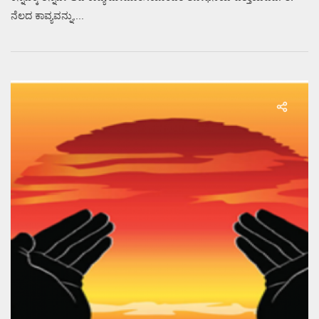
ನೆಲದ ಕಾವ್ಯವನ್ನು,...