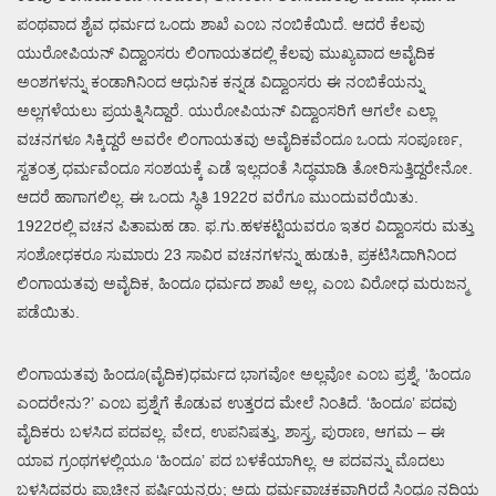
ಪಂಥವಾದ ಶೈವ ಧರ್ಮದ ಒಂದು ಶಾಖೆ ಎಂಬ ನಂಬಿಕೆಯಿದೆ. ಆದರೆ ಕೆಲವು
ಯುರೋಪಿಯನ್ ವಿದ್ವಾಂಸರು ಲಿಂಗಾಯತದಲ್ಲಿ ಕೆಲವು ಮುಖ್ಯವಾದ ಅವೈದಿಕ
ಅಂಶಗಳನ್ನು ಕಂಡಾಗಿನಿಂದ ಆಧುನಿಕ ಕನ್ನಡ ವಿದ್ವಾಂಸರು ಈ ನಂಬಿಕೆಯನ್ನು
ಅಲ್ಲಗಳೆಯಲು ಪ್ರಯತ್ನಿಸಿದ್ದಾರೆ. ಯುರೋಪಿಯನ್ ವಿದ್ವಾಂಸರಿಗೆ ಆಗಲೇ ಎಲ್ಲಾ
ವಚನಗಳೂ ಸಿಕ್ಕಿದ್ದರೆ ಅವರೇ ಲಿಂಗಾಯತವು ಅವೈದಿಕವೆಂದೂ ಒಂದು ಸಂಪೂರ್ಣ,
ಸ್ವತಂತ್ರ ಧರ್ಮವೆಂದೂ ಸಂಶಯಕ್ಕೆ ಎಡೆ ಇಲ್ಲದಂತೆ ಸಿದ್ಧಮಾಡಿ ತೋರಿಸುತ್ತಿದ್ದರೇನೋ.
ಆದರೆ ಹಾಗಾಗಲಿಲ್ಲ. ಈ ಒಂದು ಸ್ಥಿತಿ 1922ರ ವರೆಗೂ ಮುಂದುವರೆಯಿತು.
1922ರಲ್ಲಿ ವಚನ ಪಿತಾಮಹ ಡಾ. ಫ.ಗು.ಹಳಕಟ್ಟಿಯವರೂ ಇತರ ವಿದ್ವಾಂಸರು ಮತ್ತು
ಸಂಶೋಧಕರೂ ಸುಮಾರು 23 ಸಾವಿರ ವಚನಗಳನ್ನು ಹುಡುಕಿ, ಪ್ರಕಟಿಸಿದಾಗಿನಿಂದ
ಲಿಂಗಾಯತವು ಅವೈದಿಕ, ಹಿಂದೂ ಧರ್ಮದ ಶಾಖೆ ಅಲ್ಲ, ಎಂಬ ವಿರೋಧ ಮರುಜನ್ಮ
ಪಡೆಯಿತು.
ಲಿಂಗಾಯತವು ಹಿಂದೂ(ವೈದಿಕ)ಧರ್ಮದ ಭಾಗವೋ ಅಲ್ಲವೋ ಎಂಬ ಪ್ರಶ್ನೆ, ‘ಹಿಂದೂ
ಎಂದರೇನು?’ ಎಂಬ ಪ್ರಶ್ನೆಗೆ ಕೊಡುವ ಉತ್ತರದ ಮೇಲೆ ನಿಂತಿದೆ. ‘ಹಿಂದೂ’ ಪದವು
ವೈದಿಕರು ಬಳಸಿದ ಪದವಲ್ಲ. ವೇದ, ಉಪನಿಷತ್ತು, ಶಾಸ್ತ್ರ, ಪುರಾಣ, ಆಗಮ – ಈ
ಯಾವ ಗ್ರಂಥಗಳಲ್ಲಿಯೂ ‘ಹಿಂದೂ’ ಪದ ಬಳಕೆಯಾಗಿಲ್ಲ. ಆ ಪದವನ್ನು ಮೊದಲು
ಬಳಸಿದವರು ಪ್ರಾಚೀನ ಪರ್ಷಿಯನ್ನರು; ಅದು ಧರ್ಮವಾಚಕವಾಗಿರದೆ ಸಿಂಧೂ ನದಿಯ