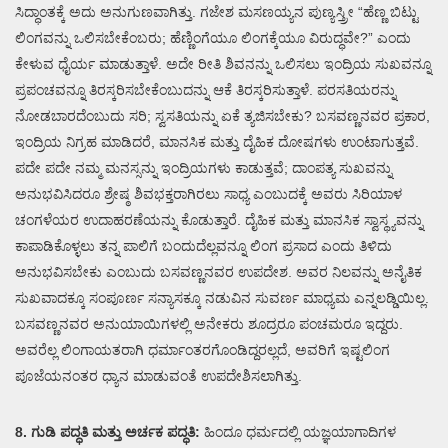
ಸಿದ್ಧಾಂತಕ್ಕೆ ಅದು ಅನುಗುಣವಾಗಿತ್ತು. ಗಜೇಶ ಮಸಣಯ್ಯನ ಪುಣ್ಯಸ್ತ್ರೀ “ಹೆಣ್ಣ ಬಿಟ್ಟು
ಲಿಂಗವನ್ನು ಒಲಿಸಬೇಕೆಂಬರು; ಹೆಣ್ಣಿಂಗೆಯೂ ಲಿಂಗಕ್ಕೆಯೂ ವಿರುದ್ಧವೇ?” ಎಂದು
ಕೇಳುವ ಧೈರ್ಯ ಮಾಡುತ್ತಾಳೆ. ಅದೇ ರೀತಿ ಶಿವನನ್ನು ಒಲಿಸಲು ಇಂದ್ರಿಯ ಸುಖವನ್ನೂ
ಪ್ರಪಂಚವನ್ನೂ ತಿರಸ್ಕರಿಸಬೇಕೆಂಬುದನ್ನು ಆಕೆ ತಿರಸ್ಕರಿಸುತ್ತಾಳೆ. ಪರಸತಿಯರನ್ನು
ನೋಡಬಾರದೆಂಬುದು ಸರಿ; ಸ್ವಸತಿಯನ್ನು ಏಕೆ ತ್ಯಜಿಸಬೇಕು? ಬಸವಣ್ಣನವರ ಪ್ರಕಾರ,
ಇಂದ್ರಿಯ ನಿಗ್ರಹ ಮಾಡಿದರೆ, ಮಾನಸಿಕ ಮತ್ತು ದೈಹಿಕ ದೋಷಗಳು ಉಂಟಾಗುತ್ತವೆ.
ಪದೇ ಪದೇ ನಮ್ಮ ಮನಸ್ಸನ್ನು ಇಂದ್ರಿಯಗಳು ಕಾಡುತ್ತವೆ; ದಾಂಪತ್ಯ ಸುಖವನ್ನು
ಅನುಭವಿಸಿದರೂ ಶ್ರೇಷ್ಠ ಶಿವಭಕ್ತರಾಗಿರಲು ಸಾಧ್ಯ ಎಂಬುದಕ್ಕೆ ಅವರು ಸಿರಿಯಾಳ
ಚಂಗಳೆಯರ ಉದಾಹರಣೆಯನ್ನು ಕೊಡುತ್ತಾರೆ. ದೈಹಿಕ ಮತ್ತು ಮಾನಸಿಕ ಸ್ವಾಸ್ಥ್ಯವನ್ನು
ಕಾಪಾಡಿಕೊಳ್ಳಲು ತನ್ನ ಪಾಲಿಗೆ ಬಂದುದೆಲ್ಲವನ್ನೂ ಲಿಂಗ ಪ್ರಸಾದ ಎಂದು ತಿಳಿದು
ಅನುಭವಿಸಬೇಕು ಎಂಬುದು ಬಸವಣ್ಣನವರ ಉಪದೇಶ. ಅವರ ನಿಲವನ್ನು ಅನೈತಿಕ
ಸುಖವಾದಕ್ಕೂ ಸಂಪೂರ್ಣ ಸನ್ಯಾಸಕ್ಕೂ ನಡುವಿನ ಸುವರ್ಣ ಮಾಧ್ಯಮ ಎನ್ನಲಡ್ಡಿಯಿಲ್ಲ.
ಬಸವಣ್ಣನವರ ಅನುಯಾಯಿಗಳಲ್ಲಿ ಅನೇಕರು ಶೂದ್ರರೂ ಪಂಚಮರೂ ಇದ್ದರು.
ಅವರೆಲ್ಲ ಲಿಂಗಾಯತರಾಗಿ ಧರ್ಮಾಂತರಗೊಂಡಿದ್ದರಲ್ಲದೆ, ಅವರಿಗೆ ಇಷ್ಟಲಿಂಗ
ಪೂಜೆಯನಂತರ ಧ್ಯಾನ ಮಾಡುವಂತೆ ಉಪದೇಶಿಸಲಾಗಿತ್ತು.
8. ಗುಡಿ ಪದ್ಧತಿ ಮತ್ತು ಅರ್ಚಕ ಪದ್ಧತಿ:
ಹಿಂದೂ ಧರ್ಮದಲ್ಲಿ ಯಜ್ಞಯಾಗಾದಿಗಳ