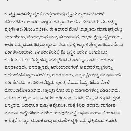
5. ವೃತ್ತಿ ತಾರತಮ್ಯ:
ವೈದಿಕ ಸಂಪ್ರದಾಯವು ವೃತ್ತಿಯನ್ನು ಜಾತಿಯೊಂದಿಗೆ
ಸಮೀಕರಿಸಿತು. ಅಂದರೆ, ಎಲ್ಲರೂ ತಮ್ಮ ಜಾತಿ ಅಥವಾ ಕುಲದವರು ಮಾಡುತ್ತಿದ್ದ
ವೃತ್ತಿಗೇ ಅಂಟಿಕೊಂಡಿರಬೇಕು. ಈ ಆಧಾರದ ಮೇಲೆ ಬ್ರಾಹ್ಮಣರು ಮಾಡುತ್ತಿದ್ದ ಯಜ್ಞ
ಯಾಗಾದಿಗಳು, ವೇದಾಧ್ಯಯನ ಮತ್ತು ವೇದಾಧ್ಯಾಪನ, ಅತ್ಯಂತ ಶ್ರೇಷ್ಠ ವೃತ್ತಿಗಳೆಂದು,
ಅವುಗಳನ್ನು ಮಾಡುತ್ತಿದ್ದ ಬ್ರಾಹ್ಮಣರು ಸಮಾಜದಲ್ಲಿ ಅತ್ಯಂತ ಶ್ರೇಷ್ಠ ಜಾತಿಯವರೆಂದು
ಪರಿಗಣಿಸಲಾಯಿತು. ಭಗವದ್ಗೀತೆಯಲ್ಲಿ ಶ್ರೀ ಕೃಷ್ಣನ ಆದೇಶ ಹೀಗಿದೆ: ಒಬ್ಬ
ಬೇರೆಯವರ ಕಸುಬನ್ನು ಹೆಚ್ಚು ಕೌಶಲ್ಯದಿಂದ ಮಾಡಬಲ್ಲವನಾದರೂ ಆತ ಹಾಗೆ
ಮಾಡಕೂಡದು. ಬಸವಣ್ಣ ತಮ್ಮ ಅನುಯಾಯಿಗಳಿಗೆ ಅವರವರ ವೃತ್ತಿಗಳನ್ನು
ಬದಲಾಯಿಸಿಕೊಳ್ಳಲು ಹೇಳಲಿಲ್ಲ, ಅದರ ಬದಲು, ಎಲ್ಲ ವೃತ್ತಿಗಳನ್ನು ಸಮಾನವೆಂದು
ಪರಿಗಣಿಸಿದರು. ಉರಿಲಿಂಗಪೆದ್ದಿಯ ಪ್ರಕಾರ, ದೊಂಬನೊಬ್ಬ ಗಣೆಯ ಮೇಲೆ
ದೊಂಬರಾಟವಾಡುವುದು, ಬ್ರಾಹ್ಮಣನೊಬ್ಬ ಯಜ್ಞ ಯಾಗಾದಿಗಳನ್ನು ಮಾಡುವುದು,
ಎರಡೂ ಹೊಟ್ಟೆಯ ಸಲುವಾಗಿಯೇ ಆಗಿರುವಾಗ ಒಂದು ಕನಿಷ್ಠ, ಮತ್ತೊಂದು ಶ್ರೇಷ್ಠ
ಎನ್ನುವುದು ನಿರಾಧಾರಿತ ಮತ್ತು ಅವೈಚಾರಿಕ. ಮತ್ತೆ ಕೆಲವು ಶರಣರು ದಾಸೋಹ
ಮಾಡುವ ಉದ್ದೇಶದಿಂದ ಮಾಡಿದ ಯಾವುದೇ ವೃತ್ತಿ ಅಥವಾ ಕಾಯಕ ಲಿಂಗಾರ್ಚನೆ
ಆಗುತ್ತದೆ ಎನ್ನುವ ಮೂಲಕ ಎಲ್ಲಾ ಪ್ರಾಮಾಣಿಕ ವೃತ್ತಿಗಳನ್ನು ಭಕ್ತಿಯಿಂದ ಕಂಡರು.