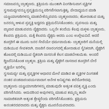
ಸಮಾಜವನ್ನು ಬ್ರಾಹ್ಮಣರು, ಕ್ಷತ್ರಿಯರು ಮುಂತಾಗಿ ವಿಂಗಡಿಸುವಾಗ ವ್ಯಕ್ತಿಗಳ
ಸ್ವಸಾಮರ್ಥ್ಯವನ್ನೂ ಪ್ರವೃತ್ತಿಯನ್ನೂ ಪರಿಗಣಿಸಲಾಗುತ್ತಿತ್ತು. ವೇದಾಧ್ಯಯನ ಮಾಡಿ
ಯಜ್ಞಯಾಗಾದಿಗಳನ್ನು ಮಾಡಬೇಕೆನ್ನುವವರು ಬ್ರಾಹ್ಮಣರಾದರು; ಹೋರಾಡುವ ಮತ್ತು
ಜನರನ್ನು ಆಳುವ ಪ್ರವೃತ್ತಿ ಇದ್ದವರು ಕ್ಷತ್ರಿಯರೆನಿಸಿಕೊಂಡರು; ವ್ಯವಸಾಯ ಮತ್ತು
ವ್ಯಾಪಾರ ಮಾಡುವವರು ವೈಶ್ಯರಾದರು. ಒಬ್ಬನೇ ತಂದೆಯ ಕೆಲವು ಮಕ್ಕಳು ಬ್ರಾಹ್ಮಣರು,
ಕೆಲವರು ಕ್ಷತ್ರಿಯರು, ಮತ್ತೆ ಕೆಲವರು ವೈಶ್ಯರು ಆದರು ಎಂಬ ಉಲ್ಲೇಖವಿದೆ. ಆದರೆ
ಶೂದ್ರರಿಗೆ ಈ ಮೂರು ಜನರ ಸೇವೆಯೇ ಧರ್ಮವಾಯಿತು- ಬ್ರಾಹ್ಮಣರಿಗೆ ಮನೆಯಲ್ಲಿ
ದುಡಿಯುವ ಸೇವಕರಾಗಿ, ರಾಜರಿಗೆ ರಣರಂಗದಲ್ಲಿ ಹೋರಾಡುವ ಸೈನಿಕರಾಗಿ, ವೈಶ್ಯರಿಗೆ
ಹೊಲದಲ್ಲಿ ದುಡಿಯುವ ರೈತರಾಗಿ ದಾಸರಂತೆ ಕೆಲಸ ಮಾಡಬೇಕಾಯಿತು. ಅಂದರೆ
ದ್ವಿಜರೆನಿಸಿಕೊಂಡ ಬ್ರಾಹ್ಮಣ, ಕ್ಷತ್ರಿಯ ಮತ್ತು ವೈಶ್ಯರಿಗೆ ದಾಸರಾದ ಶೂದ್ರರಿಗೆ ಬೇರೆ
ವೃತ್ತಿಯೇ ಇರಲಿಲ್ಲ.
ಸ್ವಸಾಮರ್ಥ್ಯ ಮತ್ತು ಪ್ರವೃತ್ತಿಗಳ ಆಧಾರದ ಮೇಲೆ ಮಾಡಿದ ಈ ವೃತ್ತಿಗಳ ವಿಂಗಡಣೆ
ನಂತರ ವಂಶಪಾರಂಪರ್ಯವಾದಾಗ ಅನೇಕ ಅನಿಷ್ಟಗಳು ತಲೆದೋರಿದವು.
ಬ್ರಾಹ್ಮಣರು ಯಜ್ಞಯಾಗಾದಿಗಳನ್ನು ಮಾಡುವುದೇ ಅತ್ಯಂತ ಪವಿತ್ರ ವೃತ್ತಿ ಎಂದು
ಪರಿಗಣಿಸಿದರು. ಆದುದರಿಂದ ಅವುಗಳನ್ನು ಮಾಡುವ ತಮ್ಮನ್ನು ತಾವೇ
ಸಾಮಾಜಿಕವಾಗಿ ಅತ್ಯಂತ ಶ್ರೇಷ್ಠರೆಂದು ಪರಿಗಣಿಸಿಕೊಂಡರು. ಕ್ಷತ್ರಿಯರು
ಅನಂತರದವರಾದರು ಮತ್ತು ವೈಶ್ಯರು ಮೂರನೆಯವರಾದರು.