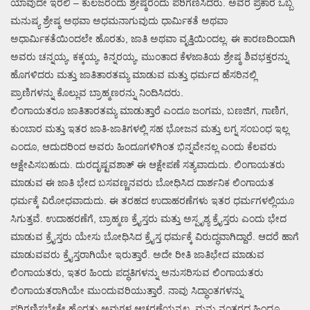
ಯಾವುದೇ ಇರಲಿ – ಕುಲಜರೆಂದು ಶ್ರೇಷ್ಠರೆಂದು ಪರಿಗಣಿಸಿದರು. ಅವರ ಪ್ರಕಾರ ಒಬ್ಬ
ಮನುಷ್ಯ ಶ್ರೇಷ್ಠ ಅಥವಾ ಅಧಮನಾಗುವುದು ಧಾರ್ಮಿಕತೆ ಅಥವಾ
ಅಧಾರ್ಮಿಕತೆಯಿಂದಲೇ ಹೊರತು, ಜಾತಿ ಅಥವಾ ವೃತ್ತಿಯಿಂದಲ್ಲ. ಈ ಕಾರಣದಿಂದಾಗಿ
ಅವರು ಚನ್ನಯ್ಯ, ಕಕ್ಕಯ್ಯ, ಕಿನ್ನರಯ್ಯ, ಮುಂತಾದ ಕೆಳಜಾತಿಯ ಶ್ರೇಷ್ಠ ಶಿವಭಕ್ತರನ್ನು
ಹೊಗಳಿದರು ಮತ್ತು ಜಾತಿತಾರತಮ್ಯ ಮಾಡುವ ಮತ್ತು ಧರ್ಮದ ಹೆಸರಿನಲ್ಲಿ
ಪ್ರಾಣಿಗಳನ್ನು ಕೊಲ್ಲುವ ಬ್ರಾಹ್ಮಣರನ್ನು ನಿಂದಿಸಿದರು.
ಲಿಂಗಾಯತರೂ ಜಾತಿತಾರತಮ್ಯ ಮಾಡುತ್ತಾರೆ ಎಂದೂ ಜಂಗಮ, ಬಣಜಿಗ, ಗಾಣಿಗ,
ಕುಂಬಾರ ಮತ್ತು ಇತರ ಜಾತಿ-ಜಾತಿಗಳಲ್ಲಿ ಸಹ ಭೋಜನ ಮತ್ತು ಲಗ್ನ ಸಂಬಂಧ ಇಲ್ಲ
ಎಂದೂ, ಆದುದರಿಂದ ಅವರು ಹಿಂದೂಗಳಿಗಿಂತ ಭಿನ್ನವೇನಲ್ಲ ಎಂದು ಕೆಲವರು
ಆಕ್ಷೇಪಿಸಬಹುದು. ದುರದೃಷ್ಟವಶಾತ್ ಈ ಆಕ್ಷೇಪಣೆ ಸತ್ಯವಾದುದು. ಲಿಂಗಾಯತರು
ಮಾಡುವ ಈ ಜಾತಿ ಭೇದ ಬಸವಣ್ಣನವರು ಬೋಧಿಸಿದ ದಾರ್ಶನಿಕ ಲಿಂಗಾಯತ
ಧರ್ಮಕ್ಕೆ ವಿರೋಧವಾದುದು. ಈ ತರಹದ ಉದಾಹರಣೆಗಳು ಇತರ ಧರ್ಮಗಳಲ್ಲಿಯೂ
ಸಿಗುತ್ತವೆ. ಉದಾಹರಣೆಗೆ, ಬ್ರಾಹ್ಮಣ ಕ್ರೈಸ್ತರು ಮತ್ತು ಅಸ್ಪೃಶ್ಯ ಕ್ರೈಸ್ತರು ಎಂದು ಭೇದ
ಮಾಡುವ ಕ್ರೈಸ್ತರು ಯೇಸು ಬೋಧಿಸಿದ ಕ್ರೈಸ್ತ ಧರ್ಮಕ್ಕೆ ವಿರುದ್ಧವಾಗಿದ್ದಾರೆ. ಆದರೆ ಹಾಗೆ
ಮಾಡುವವರು ಕ್ರೈಸ್ತರಾಗಿಯೇ ಇರುತ್ತಾರೆ. ಅದೇ ರೀತಿ ಜಾತಿಭೇದ ಮಾಡುವ
ಲಿಂಗಾಯತರು, ಇತರ ಹಿಂದು ಪದ್ಧತಿಗಳನ್ನು ಅನುಸರಿಸುವ ಲಿಂಗಾಯತರು
ಲಿಂಗಾಯತರಾಗಿಯೇ ಮುಂದುವರಿಯುತ್ತಾರೆ. ನಾವು ಸಿದ್ಧಾಂತಗಳನ್ನು
ಪರಿಗಣಿಸಬೇಕೇ ಹೊರತು ಅವುಗಳ ಆಚರಣೆಯನ್ನಲ್ಲ. ಮನು ನಂತರದ ಹಿಂದೂ