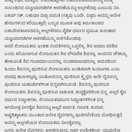
ಮತ್ತು ಉμÉ ಮುಖ್ಯರು. ಉಪನಿಷತ್ತುಗಳು ಬಹುದೇವತಾವಾದವನ್ನೂ ಅದಕ್ಕೆ
ಸಂಬಂಧಿಸಿದ ಯಜ್ಞಯಾಗಾದಿಗಳ ಆಚರಣೆಯನ್ನೂ ಅಲ್ಲಗಳೆದವು ಎಂಬುದು ನಿಜ.
ಏಕಮ್ ಸತ್, ಬಹುಧಾಃ ವಿಪ್ರಾ ವದಂತಿ (ಸತ್ಯವು ಒಂದೇ, ವಿಪ್ರರು ಅದನ್ನು ಅನೇಕ
ಹೆಸರುಗಳಿಂದ ಕರೆಯುತ್ತಾರೆ) ಎನ್ನುವ ಮೂಲಕ ಅವು ಕರ್ಮಕಾಂಡದ
ಬಹುದೇವತಾವಾದವನ್ನು ಅಲ್ಲಗಳೆದರೂ ವೈದಿಕ ಧರ್ಮದ ಪ್ರಮುಖ ಕುರುಹಾದ
ಯಜ್ಞಯಾಗಾದಿಗಳ ಆಚರಣೆಯನ್ನು ಉಳಿಸಿಕೊಂಡವು.
ಆದರೆ ಲಿಂಗಾಯತರು ಇಂತಹ ನಂಬಿಕೆಗಳನ್ನು ಒಪ್ಪಲಿಲ್ಲ. ಶಿವ ಅಥವಾ ಪರಶಿವ
ಎಂದು ಕರೆಯಲಾಗುವ ಲಿಂಗಾಯತರ ಶಿವ ಪೌರಾಣಿಕ ಶಿವನಲ್ಲ. ಅಂಬಿಗರ ಚೌಡಯ್ಯ
ಹೇಳುವಂತೆ ಶಿವ ಗಜಚರ್ಮಾಂಬರನಲ್ಲ, ರುಂಡಮಾಲಾಧರನಲ್ಲ. ಆದುದರಿಂದ
ಹಿಂದೂ ಶಿವನನ್ನು ಪೂಜಿಸುವ ಲಿಂಗಾಯತರು ಖಂಡಿತವಾಗಿ ಹಿಂದೂಗಳು ಎಂಬ
ವಾದವು ಹುರುಳಿಲ್ಲದ್ದು. ಯಹೋವನನ್ನು ಪೂಜಿಸುವ ಕ್ರೈಸ್ತರು ಅದೇ ದೈವವನ್ನು
ಪೂಜಿಸುವ ಯಹೂದಿಗಳಿಗಿಂತ ಭಿನ್ನವಾಗಿರುವಂತೆ, ಶಿವನನ್ನು ಪೂಜಿಸುವ
ಲಿಂಗಾಯತರು ಶಿವನನ್ನು ಪೂಜಿಸುವ ಪಾಶುಪತ, ಶುದ್ಧಶೈವರಿಗಿಂತ ಭಿನ್ನ. ಅಲ್ಲದೆ ಶೈವ
ಧರ್ಮದ ಸಿದ್ಧಾಂತಗಳು, ಲಿಂಗಾಯತಧರ್ಮದ ಸಿದ್ಧಾಂತಗಳಿಗಿಂತ ಭಿನ್ನ.
ಆಗಮೋಕ್ತ ವೀರಶೈವ ಶಿವನನ್ನೂ ಅಲ್ಲದೆ ಪಾರ್ವತಿ, ಗಣಪತಿ, ಕುಮಾರ,
ಅಷ್ಟದಿಕ್ಪಾಲಕರು ಮುಂತಾದ ಅನೇಕ ದೈವಗಳನ್ನು ಪೂಜಿಸಬೇಕೆಂದು ಬೋಧಿಸುತ್ತದೆ.
ಅದನ್ನು ಅಲ್ಲಗಳೆಯವ ಲಿಂಗಾಯತರು ವೀರಶೈವರಲ್ಲ.
ಜನರು ಅನೇಕ ದೈವಗಳನ್ನು ಆರಾಧಿಸುವುದು ಸ್ವಾರ್ಥ ಉದ್ದೇಶದಿಂದ. ಯಾವುದೋ