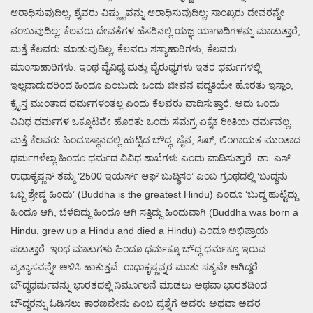
ಆರಾಧಿಸುವುದಿಲ್ಲ, ಶೈವರು ವಿಷ್ಣ್ವುವನ್ನು ಆರಾಧಿಸುವುದಿಲ್ಲ; ಸಾಂಖ್ಯರು ದೇವರನ್ನೇ
ನಂಬುವುದಿಲ್ಲ; ಕೆಲವರು ದೇವತೆಗಳ ಹೆಸರಿನಲ್ಲಿ ಯಜ್ಞ ಯಾಗಾದಿಗಳನ್ನು ಮಾಡುತ್ತಾರೆ,
ಮತ್ತೆ ಕೆಲವರು ಮಾಡುವುದಿಲ್ಲ; ಕೆಲವರು ಸಸ್ಯಾಹಾರಿಗಳು, ಕೆಲವರು
ಮಾಂಸಾಹಾರಿಗಳು. ಇಂಥ ವೈವಿಧ್ಯ ಮತ್ತು ವೈರುಧ್ಯಗಳು ಇತರ ಧರ್ಮಗಳಲ್ಲಿ
ಇಲ್ಲವಾದುದರಿಂದ ಹಿಂದೂ ಎಂಬುದು ಒಂದು ಜೀವನ ಪದ್ಧತಿಯೇ ಹೊರತು ಇಸ್ಲಾಂ,
ಕ್ರೈಸ್ತ ಮುಂತಾದ ಧರ್ಮಗಳಂತಲ್ಲ ಎಂದು ಕೆಲವರು ವಾದಿಸುತ್ತಾರೆ. ಅದು ಒಂದು
ವಿವಿಧ ಧರ್ಮಗಳ ಒಕ್ಕೂಟವೇ ಹೊರತು ಒಂದು ಸಮಗ್ರ ಏಕೈಕ ರೀತಿಯ ಧರ್ಮವಲ್ಲ.
ಮತ್ತೆ ಕೆಲವರು ಹಿಂದೂಸ್ಥಾನದಲ್ಲಿ ಹುಟ್ಟಿದ ಬೌದ್ಧ, ಜೈನ, ಸಿಖ್, ಲಿಂಗಾಯತ ಮುಂತಾದ
ಧರ್ಮಗಳೆಲ್ಲಾ ಹಿಂದೂ ಧರ್ಮದ ವಿವಿಧ ಶಾಖೆಗಳು ಎಂದು ವಾದಿಸುತ್ತಾರೆ. ಡಾ. ಎಸ್
ರಾಧಾಕೃಷ್ಣನ್ ತಮ್ಮ ‘2500 ಇಯರ್ಸ್ ಆಫ್ ಬುದ್ಧಿಸಂ’ ಎಂಬ ಗ್ರಂಥದಲ್ಲಿ ‘ಬುದ್ಧನು
ಒಬ್ಬ ಶ್ರೇಷ್ಠ ಹಿಂದು’ (Buddha is the greatest Hindu) ಎಂದೂ ‘ಬುದ್ಧ ಹುಟ್ಟಿದ್ದು
ಹಿಂದೂ ಆಗಿ, ಬೆಳೆದಿದ್ದು ಹಿಂದೂ ಆಗಿ ಸತ್ತಿದ್ದು ಹಿಂದುವಾಗಿ (Buddha was born a
Hindu, grew up a Hindu and died a Hindu) ಎಂದೂ ಅಭಿಪ್ರಾಯ
ಪಡುತ್ತಾರೆ. ಇಂಥ ಮಾತುಗಳು ಹಿಂದೂ ಧರ್ಮಕ್ಕೂ ಬೌದ್ಧ ಧರ್ಮಕ್ಕೂ ಇರುವ
ವ್ಯತ್ಯಾಸವನ್ನೇ ಅಳಿಸಿ ಹಾಕುತ್ತವೆ. ರಾಧಾಕೃಷ್ಣನ್ನರ ಮಾತು ಸತ್ಯವೇ ಆಗಿದ್ದರೆ
ಬೌದ್ಧಧರ್ಮವನ್ನು ಭಾರತದಲ್ಲಿ ನಿರ್ಮೂಲನೆ ಮಾಡಲು ಅಥವಾ ಭಾರತದಿಂದ
ಬೌದ್ಧರನ್ನು ಓಡಿಸಲು ಕಾರಣವೇನು ಎಂಬ ಪ್ರಶ್ನೆಗೆ ಅವರು ಅಥವಾ ಅವರ