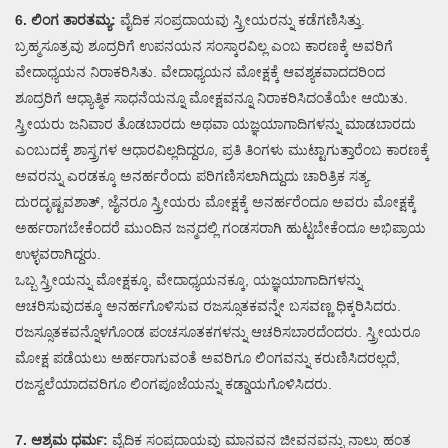
6. ಲಿಂಗ ತಾರತಮ್ಯ:
ವೈದಿಕ ಸಂಪ್ರದಾಯವು ಸ್ತ್ರೀಯರನ್ನು ಕಡೆಗಣಿಸಿತ್ತು.
ಬ್ರಹ್ಮಸೂತ್ರವು ಶೂದ್ರರಿಗೆ ಉಪನಯನ ಸಂಸ್ಕಾರವಿಲ್ಲ ಎಂಬ ಕಾರಣಕ್ಕೆ ಅವರಿಗೆ
ವೇದಾಧ್ಯಯನ ನಿರಾಕರಿಸಿತು. ವೇದಾಧ್ಯಯನ ಮೋಕ್ಷಕ್ಕೆ ಆವಶ್ಯಕವಾದದರಿಂದ
ಶೂದ್ರರಿಗೆ ಆಧ್ಯಾತ್ಮಿಕ ಸಾಧನೆಯನ್ನೂ ಮೋಕ್ಷವನ್ನೂ ನಿರಾಕರಿಸಿದಂತೆಯೇ ಆಯಿತು.
ಸ್ತ್ರೀಯರು ಜನಿವಾರ ತೊಡಬಾರದು ಅಥವಾ ಯಜ್ಞಯಾಗಾದಿಗಳನ್ನು ಮಾಡಬಾರದು
ಎಂಬುದಕ್ಕೆ ಶಾಸ್ತ್ರಗಳ ಆಧಾರವಿಲ್ಲದಿದ್ದರೂ, ಪ್ರತಿ ತಿಂಗಳು ಮುಟ್ಟಾಗುತ್ತಾರೆಂಬ ಕಾರಣಕ್ಕೆ
ಅವರನ್ನು ಎರಡಕ್ಕೂ ಅನರ್ಹರೆಂದು ಪರಿಗಣಿಸಲಾಗಿದ್ದುದು ಚಾರಿತ್ರಿಕ ಸತ್ಯ.
ದುರದೃಷ್ಟವಶಾತ್, ಜೈನರೂ ಸ್ತ್ರೀಯರು ಮೋಕ್ಷಕ್ಕೆ ಅನರ್ಹರೆಂದೂ ಅವರು ಮೋಕ್ಷಕ್ಕೆ
ಅರ್ಹರಾಗಬೇಕೆಂದರೆ ಮುಂದಿನ ಜನ್ಮದಲ್ಲಿ ಗಂಡಸರಾಗಿ ಹುಟ್ಟಬೇಕೆಂದೂ ಅಭಿಪ್ರಾಯ
ಉಳ್ಳವರಾಗಿದ್ದರು.
ಒಬ್ಬ ಸ್ತ್ರೀಯನ್ನು ಮೋಕ್ಷಕ್ಕೂ, ವೇದಾಧ್ಯಯನಕ್ಕೂ, ಯಜ್ಞಯಾಗಾದಿಗಳನ್ನು
ಆಚರಿಸುವುದಕ್ಕೂ ಅನರ್ಹಗೊಳಿಸುವ ರಜಸ್ಸೂತಕವನ್ನೇ ಬಸವಣ್ಣ ಧಿಕ್ಕರಿಸಿದರು.
ರಜಸ್ಸೂತಕವನ್ನೊಳಗೊಂಡ ಪಂಚಸೂತಕಗಳನ್ನು ಆಚರಿಸಬಾರದೆಂದರು. ಸ್ತ್ರೀಯರೂ
ಮೋಕ್ಷ ಪಡೆಯಲು ಅರ್ಹರಾಗುವಂತೆ ಅವರಿಗೂ ಲಿಂಗವನ್ನು ಕರುಣಿಸಿದರಲ್ಲದೆ,
ರಜಸ್ವಲೆಯಾದವರಿಗೂ ಲಿಂಗಪೂಜೆಯನ್ನು ಕಡ್ಡಾಯಗೊಳಿಸಿದರು.
7. ಆಶ್ರಮ ಧರ್ಮ:
ವೈದಿಕ ಸಂಪ್ರದಾಯವು ಮಾನವನ ಜೀವನವನ್ನು ನಾಲ್ಕು ಹಂತ