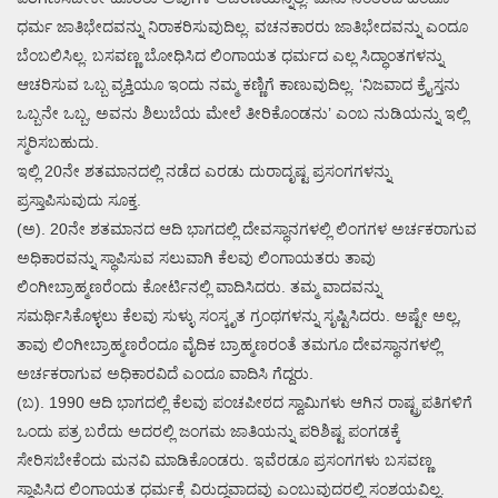
ಧರ್ಮ ಜಾತಿಭೇದವನ್ನು ನಿರಾಕರಿಸುವುದಿಲ್ಲ. ವಚನಕಾರರು ಜಾತಿಭೇದವನ್ನು ಎಂದೂ
ಬೆಂಬಲಿಸಿಲ್ಲ. ಬಸವಣ್ಣ ಬೋಧಿಸಿದ ಲಿಂಗಾಯತ ಧರ್ಮದ ಎಲ್ಲ ಸಿದ್ಧಾಂತಗಳನ್ನು
ಆಚರಿಸುವ ಒಬ್ಬ ವ್ಯಕ್ತಿಯೂ ಇಂದು ನಮ್ಮ ಕಣ್ಣಿಗೆ ಕಾಣುವುದಿಲ್ಲ. ‘ನಿಜವಾದ ಕ್ರೈಸ್ತನು
ಒಬ್ಬನೇ ಒಬ್ಬ, ಅವನು ಶಿಲುಬೆಯ ಮೇಲೆ ತೀರಿಕೊಂಡನು’ ಎಂಬ ನುಡಿಯನ್ನು ಇಲ್ಲಿ
ಸ್ಮರಿಸಬಹುದು.
ಇಲ್ಲಿ 20ನೇ ಶತಮಾನದಲ್ಲಿ ನಡೆದ ಎರಡು ದುರಾದೃಷ್ಟ ಪ್ರಸಂಗಗಳನ್ನು
ಪ್ರಸ್ತಾಪಿಸುವುದು ಸೂಕ್ತ.
(ಅ). 20ನೇ ಶತಮಾನದ ಆದಿ ಭಾಗದಲ್ಲಿ ದೇವಸ್ಥಾನಗಳಲ್ಲಿ ಲಿಂಗಗಳ ಅರ್ಚಕರಾಗುವ
ಅಧಿಕಾರವನ್ನು ಸ್ಥಾಪಿಸುವ ಸಲುವಾಗಿ ಕೆಲವು ಲಿಂಗಾಯತರು ತಾವು
ಲಿಂಗೀಬ್ರಾಹ್ಮಣರೆಂದು ಕೋರ್ಟಿನಲ್ಲಿ ವಾದಿಸಿದರು. ತಮ್ಮ ವಾದವನ್ನು
ಸಮರ್ಥಿಸಿಕೊಳ್ಳಲು ಕೆಲವು ಸುಳ್ಳು ಸಂಸ್ಕೃತ ಗ್ರಂಥಗಳನ್ನು ಸೃಷ್ಟಿಸಿದರು. ಅಷ್ಟೇ ಅಲ್ಲ,
ತಾವು ಲಿಂಗೀಬ್ರಾಹ್ಮಣರೆಂದೂ ವೈದಿಕ ಬ್ರಾಹ್ಮಣರಂತೆ ತಮಗೂ ದೇವಸ್ಥಾನಗಳಲ್ಲಿ
ಅರ್ಚಕರಾಗುವ ಅಧಿಕಾರವಿದೆ ಎಂದೂ ವಾದಿಸಿ ಗೆದ್ದರು.
(ಬ). 1990 ಆದಿ ಭಾಗದಲ್ಲಿ ಕೆಲವು ಪಂಚಪೀಠದ ಸ್ವಾಮಿಗಳು ಆಗಿನ ರಾಷ್ಟ್ರಪತಿಗಳಿಗೆ
ಒಂದು ಪತ್ರ ಬರೆದು ಅದರಲ್ಲಿ ಜಂಗಮ ಜಾತಿಯನ್ನು ಪರಿಶಿಷ್ಟ ಪಂಗಡಕ್ಕೆ
ಸೇರಿಸಬೇಕೆಂದು ಮನವಿ ಮಾಡಿಕೊಂಡರು. ಇವೆರಡೂ ಪ್ರಸಂಗಗಳು ಬಸವಣ್ಣ
ಸ್ಥಾಪಿಸಿದ ಲಿಂಗಾಯತ ಧರ್ಮಕ್ಕೆ ವಿರುದ್ಧವಾದವು ಎಂಬುವುದರಲ್ಲಿ ಸಂಶಯವಿಲ್ಲ.