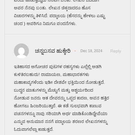
ಅವರ ನೆನಪು ಬಂತು. ಲೇಖನ ಚಿಕ್ಕದಾದರೂ ಹೊಸ
ವಿಚಾರಗಳನ್ನು ತಿಳಿಸಿದೆ. ಪದ್ಮಾಲಯ (ಹೆಸರನ್ನು ಹೇಳಲು ಎಷ್ಟು
ಚಂದ ) ಅವರಿಗೂ ನಿಮಗೂ ವಂದನೆಗಳು.
ಚನ್ನಬಸವ ಹುಕ್ಕೇರಿ
Reply
Dec 18, 2024
ಇತಿಹಾಸದ ಅಗೋಚರ ಪುಟಗಳ ರಹಸ್ಯಗಳು ಎಲ್ಲೆಲ್ಲಿ ಅಡಗಿ
ಕುಳಿತಿರಬಹುದು! ರಾಮಾಯಣ, ಮಹಾಭಾರತಗಳು
ಮಹಾಕಾವ್ಯಗಳೆಂದು ಇಡೀ ದೇಶವೇ ಭಕ್ತಿಯಿಂದ ನೋಡುತ್ತದೆ.
ಬುದ್ಧನ ಮಾತುಗಳನ್ನು ಮೆಚ್ಚುಗೆ ಮತ್ತು ಆಶ್ಚರ್ಯದಿಂದ
ನೋಡುವ ಜನರು ಆತ ದೇವರನ್ನು ಒಪ್ಪದ ಕಾರಣ, ಅವನ ಹತ್ತಿರ
ಹೋಗಲು ಹಿಂಜರಿಯುತ್ತಾರೆ. ಈ ಕಡೆ ಸುಲಭವಾಗಿ ಕಾಣುವ
ವಚನಗಳನ್ನೂ ನಾವು ಸರಿಯಾಗಿ ಅರ್ಥ ಮಾಡಿಕೊಂಡಿದ್ದೇವೆಯಾ
ಎನ್ನುವ ಅನುಮಾನ ನನಗೆ ಪದ್ಮಾಲಯ ಶರಣರ ಲೇಖನಗಳನ್ನು
ಓದುವಾಗಲೆಲ್ಲಾ ಕಾಡುತ್ತದೆ.