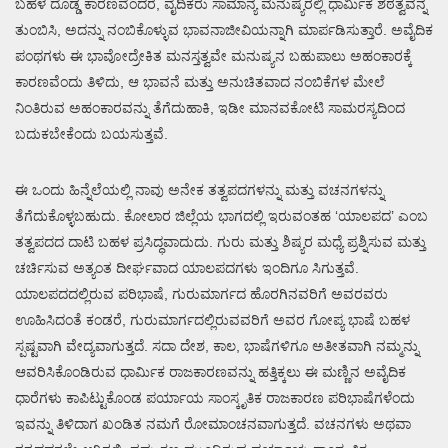
ಬಹಳ ದೊಡ್ಡ ಕಾರಣವೆಂದರೆ, ವೈದಿಕರು ಸಾಮಾನ್ಯ ಮನುಷ್ಯರಲ್ಲಿ ಧಾರ್ಮಿಕ ಶಠತ್ವವನ್ನ
ತುಂಬಿಸಿ, ಅದನ್ನು ನಂಬಿಕೊಳ್ಳುವ ಭಾವನಾಜೀವಿಯನ್ನಾಗಿ ಮಾರ್ಪಡಿಸುತ್ತಾರೆ. ಅವೈದಿಕ
ಪಂಥಗಳು ಈ ಭಾವೋದ್ರೇಕಿತ ಮನಸ್ತತ್ವವೇ ಮನುಷ್ಯನ ಬಹುಪಾಲು ಅಹಂಕಾರಕ್ಕೆ
ಕಾರಣವೆಂದು ತಿಳಿದು, ಆ ಭಾವನೆ ಮತ್ತು ಅನುಚಿತವಾದ ನಂಬಿಕೆಗಳ ಮೇಲೆ
ನಿಂತಿರುವ ಅಹಂಕಾರವನ್ನು ತೆಗೆದುಹಾಕಿ, ಇಡೀ ಮಾನವಕೋಟಿ ಸಾಮರಸ್ಯದಿಂದ
ಬದುಕಬೇಕೆಂದು ಬಯಸುತ್ತವೆ.
ಈ ಒಂದು ಹಿನ್ನೆಲೆಯಲ್ಲಿ ನಾವು ಅನೇಕ ತತ್ವಪದಗಳನ್ನು ಮತ್ತು ವಚನಗಳನ್ನು
ತೆಗೆದುಕೊಳ್ಳಬಹುದು. ಕೋಲಾರ ಜಿಲ್ಲೆಯ ಭಾಗದಲ್ಲಿ ಇರುವಂತಹ ‘ಯಾಲಪದ’ ಎಂಬ
ತತ್ವಪದದ ದಾಟಿ ಬಹಳ ಪ್ರಸಿದ್ಧವಾದುದು. ಗುರು ಮತ್ತು ಶಿಷ್ಯರ ಮಧ್ಯೆ ಪ್ರಶ್ನಿಸುವ ಮತ್ತು
ಚರ್ಚಿಸುವ ಅತ್ಯಂತ ದೀರ್ಘವಾದ ಯಾಲಪದಗಳು ಇಂದಿಗೂ ಸಿಗುತ್ತವೆ.
ಯಾಲಪದದಲ್ಲಿರುವ ಪರಿಭಾಷೆ, ಗುರುಮಾರ್ಗದ ಹೊರಗಿನವರಿಗೆ ಅವರವರು
ಊಹಿಸಿದಂತೆ ಕಂಡರೆ, ಗುರುಮಾರ್ಗದಲ್ಲಿರುವವರಿಗೆ ಅವರ ಗೋಪ್ಯ ಭಾಷೆ ಬಹಳ
ಸ್ಪಷ್ಟವಾಗಿ ವೇದ್ಯವಾಗುತ್ತದೆ. ಸದಾ ದೇಶ, ಕಾಲ, ಭಾಷೆಗಳಿಗೂ ಅತೀತವಾಗಿ ನಮ್ಮನ್ನು
ಆವರಿಸಿಕೊಂಡಿರುವ ಧಾರ್ಮಿಕ ರಾಜಕಾರಣವನ್ನು ಹತ್ತಿಕ್ಕಲು ಈ ಮಣ್ಣಿನ ಅವೈದಿಕ
ಧಾರೆಗಳು ಕಾಪಿಟ್ಟುಕೊಂಡ ಪರ್ಯಾಯ ಸಾಂಸ್ಕೃತಿಕ ರಾಜಕಾರಣ ಪರಿಭಾಷೆಗಳೆಂದು
ಇವನ್ನು ತಿಳಿದಾಗ ಖಂಡಿತ ನಮಗೆ ರೋಮಾಂಚನವಾಗುತ್ತದೆ. ವಚನಗಳು ಅಥವಾ