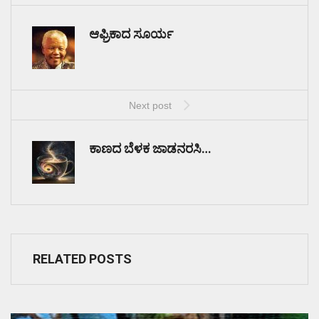
ಆಫ್ರಿಕಾದ ಸೂರ್ಯ
Next post
ಕಾಣದ ಬೆಳಕ ಜಾಡನರಸಿ…
RELATED POSTS