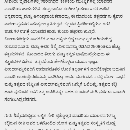
ಸೀಮೆಯ ಬೈಲಾಟಗಳಲ್ಲಿ ‘ಸಾರಂಗಧರ’ ಕೇಳಿಕೆಯ ಮುಟ್ಟುಗಳಲ್ಲಿ ಯಾಲಪದ
ಮಾದರಿಯ ಹಾಡುಗಳಿವೆ. ಸಂಪ್ರದಾಯಿಕ ಸಂಗೀತಕ್ಕಿಂತಲೂ ಇದರ ಹಾಡಿಕೆ
ಭಿನ್ನವಾದದ್ದು ಮತ್ತು ಅಸಂಪ್ರದಾಯಕವಾದದ್ದು. ಈ ಮಾದರಿಯ ತತ್ವಪದಗಳು ಕೈವಾರ
ನಾರೇಣಪ್ಪನವರ ಸಾಹಿತ್ಯದಲ್ಲೂ ಸಿಗುತ್ತದೆ. ಕನ್ನಡದ ತ್ರಿಪದಿಗಳಲ್ಲಿರುವ ಗರತಿ
ಹಾಡುಗಳ ರಾಗಕ್ಕೆ ಯಾಲಪದ ಹಾಡು ತುಂಬಾ ಹತ್ತಿರವಾಗಿರುತ್ತದೆ.
ಕೋಲಾರಜಿಲ್ಲೆಯ ತಾವರೆಕೆರೆ ಎಂಬ ಹಳ್ಳಿಯಲ್ಲಿದ್ದ ಅಮನಸ್ಕಯೋಗಿಯಾಗಿದ್ದ
ರಾಮಾವಧೂತರು ಮತ್ತು ಅವರ ಶಿಷ್ಯೆ ವೀರದಾಸಮ್ಮ ರಚಿಸಿದ 250ಕ್ಕಿಂತಲೂ ಹೆಚ್ಚು
ತತ್ವಪದಗಳಿವೆ. ಕೋಲಾರದ ತೆಲುಗು ಮತ್ತು ಕನ್ನಡ ಭಾಷೆಯಲ್ಲಿರುವುದು ಈ
ತತ್ವಪದಗಳ ವಿಶೇಷ. ತನ್ನವರೆಂದು ಹೇಳಿಕೊಳ್ಳಲು ಯಾರೂ ಇಲ್ಲದಾ
ವೀರದಾಸಮ್ಮನವರಿಗೆ ರಾಮಾವಧೂತರ ಲೋಕ ತಲ್ಲಣಗಳಿಗೆ ಅಂಟಿಕೊಳ್ಳದಾ ಬದುಕಿನ
ಮಾದರಿ ಅಂತಃಪ್ರೇರಣೆಯನ್ನು ಒದಗಿಸಿತ್ತು. ಅವರ ಮಾರ್ಗದರ್ಶನದಲ್ಲಿ ಯೋಗ ಸಾಧನೆ
ಮತ್ತು ತತ್ವಪದ ಕಟ್ಟುವಿಕೆ ವೀರದಾಸಮ್ಮನವರಿಗೆ ಒಮ್ಮೆಗೆ ಒಲಿದಿತ್ತು. ತತ್ವಪದ ಕಟ್ಟಿ
ಹಾಡುವುದೆಂದರೆ ಆಕೆಗೆ ತನ್ನ ಉಸಿರಿನಷ್ಟೇ ಸಹಜ ಸುಂದರಾ! ನುಡಿ ನಡೆಗಳು ಒಂದಾಗಿ
ಸಂಗಮಿಸಿದ್ದ ಬೆಡಗದು.
ಗುರು ಶಿಷ್ಯೆಯರಿಬ್ಬರೂ ಒಟ್ಟಿಗೆ ಸೇರಿ ಪ್ರಶ್ನೋತ್ತರ ಮಾದರಿಯ ಯಾಲಪದಗಳನ್ನು
ಕಟ್ಟಿರುವ ರೀತಿ ಅವರ ಒಳನೋಟದ ಯೋಗ ಮತ್ತು ತತ್ವಪದ ಸಂಸ್ಕೃತಿಗೆ ದೊಡ್ಡ