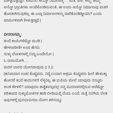
ಪರೀಕ್ಷಿಸುತ್ತಿದ್ದಾರೆ. ಕುಟುಂಬ ಅನ್ನೋ ನಿರ್ಮಾಣಕ್ಕೆ…. ಜಾತಿ, ಕುಲ, ಅಪ್ಪ, ಅಮ್ಮ
ಅನ್ನೋ ಭ್ರಾಂತಿಗಳು ಅಂಟಿಕೊಂಡಿರುವಂತೆ, ಈ ಊರು ಅನ್ನೋ ನಿರ್ಮಾಣವು ಜಾತಿಗೆ
ಹೊರತಾಗಿರುವುದಿಲ್ಲ. ಈ ಎಲ್ಲಾ ನಿರ್ಮಾಣಗಳನ್ನು ದಾಟಿಕೊಂಡಿದ್ದೀಯಾ? ಎಂದು
ಮಾರ್ಮಿಕವಾಗಿ ಕೇಳುತ್ತಿದ್ದಾರೆ.]
ವೀರದಾಸಮ್ಮ :
ತಂದೆ ತಾಯಿಗಳೆಷ್ಟೋ ಮಂದಿ |
ಹೇಳಲಾದೀತೇ ಊರ ಹೆಸರು
ಸುಳ್ಳು ಲೋಕಗಳಲ್ಲಿ ಬಿದ್ದು ಬಂದೇನೋ |
ಓ ರಾಮಯೋಗಿ….
ಮರಳಿ ಬಾರದ ಯೋಗವಾವುದು || 3 ||
[ಹಸಿವಾದಾಗ ಊಟ ಕೊಟ್ಟವರು, ನಿದ್ದೆ ಬಂದಾಗ ಆಶ್ರಯ ಕೊಟ್ಟವರು ಹೀಗೆ ಹೇಳುತ್ತಾ
ಹೋದರೆ ತಂದೆ ತಾಯಿಗಳಿಗೆ ಲೆಕ್ಕವಿಲ್ಲ. ಈ ಭುವಿಯ ಮೇಲೆ ಯಾವುದು ನನ್ನೂರು
ಅಂತ ಹೇಳಲಿ? ಯಾವುದೂ ಶಾಶ್ವತವಲ್ಲವಲ್ಲ! ನನ್ನ ಮನದಾಳದಲ್ಲಿರುವ ಅದೆಷ್ಟೋ
ಪರಿತಾಪದ ಸುಳ್ಳುಲೋಕಗಳ ಹಾದಿ ಬೀದಿಯಲ್ಲಿ ಬೆಂದು ಬಂದೆ, ಮತ್ತೆ ನನಗಿದು ಬೇಡ
ಇವುಗಳಲ್ಲಿ ಪುನರ್ಭವಿಸದಾ ಯೋಗ ತಿಳಿಸಯ್ಯ]