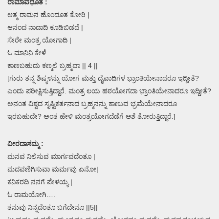
ರಾಮಾವಧೂತ :
ಆತ್ಮ ರಾಮನ ಹೊಂದೂತ ಕೋರಿ |
ಆನಂದ ನಾದಾದಿ ಕೂಡಿಬಿಡದೆ |
ಸೇರೇ ಮಂತ್ರ ಯೋಗಾದಿ |
ಓ ಮಾನಿನಿ ಕೇಳೆ….
ಕಾಣಬಹುದು ಕಣ್ಮಲಿ ಬ್ರಹ್ಮವಾ || 4 ||
[ಗುರು ತನ್ನ ಶಿಷ್ಯಳನ್ನು ಯೋಗ ಮತ್ತು ದೈವಾದಿಗಳ ಭ್ರಾಂತಿಯೇನಾದರೂ ಇದ್ದೀತೆ?
ಎಂದು ಪರೀಕ್ಷಿಸುತ್ತಿದ್ದಾರೆ. ಮಂತ್ರ ಲಯ ಹಠಯೋಗದಾ ಭ್ರಾಂತಿಯೇನಾದರೂ ಇದ್ದೀತೆ?
ಅನಂತ ವಿಶ್ವದ ಸೃಷ್ಟಿಕರ್ತನಾದ ಬ್ರಹ್ಮನನ್ನು ಕಾಣುವ ಭ್ರಮೆಯೇನಾದರೂ
ಇರಬಹುದೇ? ಅಂತ ಹೇಳಿ ಮಂತ್ರಯೋಗದೆಡೆಗೆ ಆಶೆ ತೋರುತ್ತಿದ್ದಾರೆ.]
ವೀರದಾಸಮ್ಮ :
ಮನವ ನಿಲಿಸುವ ಮಾರ್ಗವದೆಂತೂ |
ಮದವಣಿಗಿಸುವಾ ಮರ್ಮವು ಏನೋ|
ಕನಿಕರದಿ ನನಗೆ ಪೇಳಯ್ಯ |
ಓ ರಾಮಯೋಗಿ….
ತನುವು ನಿನ್ನದೆಂತೂ ಬಗೆದೇನೂ ||5||