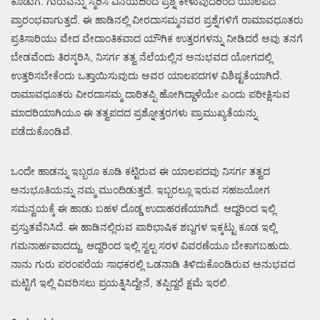
ಕೊಡುಗೆ. ಗುರುವನ್ನು ಸ್ಮರಿಸಿ ವಿನಯದಿಂದ ಪ್ರಶ್ನೆ ಕೇಳುವುದರಿಂದ ಯಾಲಪದ
ಪ್ರಾರಂಭವಾಗುತ್ತದೆ. ಈ ಹಾಡಿನಲ್ಲಿ ವೀರದಾಸಮ್ಮನವರ ಪ್ರಶ್ನೆಗಳಿಗೆ ರಾಮಾವಧೂತರು
ಪ್ರತಿಸಾರಿಯು ವೇದ ವೇದಾಂತಿಕವಾದ ಯೌಗಿಕ ಉತ್ತರಗಳನ್ನು ನೀಡಿದರೆ ಅವು ತನಗೆ
ಬೇಡವೆಂದು ತಿರಸ್ಕರಿಸಿ, ನಿಸರ್ಗ ತತ್ವ ನೆಲೆಯಲ್ಲಿನ ಅನುಭವದ ಯೋಗದಲ್ಲಿ
ಉತ್ತರಿಸಬೇಕೆಂದು ಒತ್ತಾಯಿಸುವುದು ಅವರ ಯಾಲಪದಗಳ ವಿಶಿಷ್ಟತೆಯಾಗಿದೆ.
ರಾಮಾವಧೂತರು ವೀರದಾಸಮ್ಮ ದಾರಿತಪ್ಪಿ ಹೋಗಿದ್ದಾಳೆಯೇ ಎಂದು ಪರೀಕ್ಷಿಸುವ
ಮಾದರಿಯಾಗಿಯೂ ಈ ತತ್ವಪದದ ಪ್ರಶ್ನೋತ್ತರಗಳು ಪ್ರಾಮುಖ್ಯತೆಯನ್ನು
ಪಡೆದುಕೊಂಡಿವೆ.
ಒಂದೇ ಹಾಡನ್ನು ಇಬ್ಬರೂ ಕೂಡಿ ಕಟ್ಟಿರುವ ಈ ಯಾಲಪದವು ನಿಸರ್ಗ ತತ್ವದ
ಅನುಭೂತಿಯನ್ನು ನಮ್ಮ ಮುಂದಿಡುತ್ತದೆ. ಇಬ್ಬರಲ್ಲೂ ಇರುವ ಸಹಜಯೋಗ
ಸಮನ್ವಯಕ್ಕೆ ಈ ಹಾಡು ಬಹಳ ದೊಡ್ಡ ಉದಾಹರಣೆಯಾಗಿದೆ. ಆದ್ದರಿಂದ ಇಲ್ಲಿ
ಪ್ರಸ್ತುತವೆನಿಸಿದೆ. ಈ ಹಾಡಿನಲ್ಲಿರುವ ಪಾರಿಭಾಷಿಕ ಶಬ್ದಗಳ ಇಕ್ಕಟ್ಟು ಕೂಡ ಇಲ್ಲಿ
ಗಮನಾರ್ಹವಾದದ್ದು. ಆದ್ದರಿಂದ ಇಲ್ಲಿ ಸ್ವಲ್ಪ ಸರಳ ವಿವರಣೆಯೂ ಬೇಕಾಗಬಹುದು.
ನಾನು ಗುರು ಪರಂಪರೆಯ ಸಾಧಕರಲ್ಲಿ ಒಡನಾಡಿ ತಿಳಿದುಕೊಂಡಿರುವ ಅನುಭವದ
ಮಟ್ಟಿಗೆ ಇಲ್ಲಿ ವಿವರಿಸಲು ಪ್ರಯತ್ನಿಸಿದ್ದೇನೆ, ತಪ್ಪಿದ್ದರೆ ಕ್ಷಮೆ ಇರಲಿ.