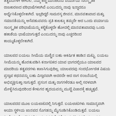
ತತ್ವಪದಗಳೇ ಆಗಿರಲಿ, ನಮ್ಮ ಕಣ್ಣ ಮುಂದಿರುವ ಪರ್ಯಾಯ ಸಾಂಸ್ಕೃತಿಕ
ರಾಜಕಾರಣದ ಪರಿಭಾಷೆಗಳಾಗಿವೆ ಎಂಬುದನ್ನು ನಾವು ಇನ್ನಾದರೂ
ಅರ್ಥೈಸಿಕೊಳ್ಳಬೇಕಾಗಿದೆ. ಇಲ್ಲದಿದ್ದರೆ ಸಾಮರಸ್ಯ ಜೀವನ, ಮಾನವತಾವಾದ ಮತ್ತು
ಸಮಾನತೆಯನ್ನು ಆಸೆಪಡುವವರು ಪ್ರತಿ ಕಾಲಕ್ಕೂ ತಮ್ಮದೇ ಆದ ಒಂದು ಪರ್ಯಾಯ
ಸಾಂಸ್ಕೃತಿಕ ಪರಿಭಾಷೆಯನ್ನು ಕಟ್ಟಿಕೊಳ್ಳದೇ ಹೋದಲ್ಲಿ ಮಾನವತಾವಾದವು ಒಂದು
ಹತಾಶೆಯ ಭಾಷೆಯಾಗುತ್ತದೆ ಎಂಬುದನ್ನು ನಾವು ಎಚ್ಚರದಿಂದ
ಕಾಯ್ದುಕೊಳ್ಳಬೇಕಾಗಿದೆ.
ಯಾಲಪದ ಬಯಲು ಸೀಮೆಯ ಮಣ್ಣಿನ ಬಹು ಆಕರ್ಷಿತ ಹಾಡಿನ ಮಟ್ಟು. ಬಯಲು
ಸೀಮೆಯನ್ನು ಹೊರತುಪಡಿಸಿ ಕರ್ನಾಟಕದ ಯಾವ ಭಾಗದಲ್ಲಿಯೂ ಯಾಲಪದ
ಮಾದರಿಯ ತತ್ವಪದಗಳು ಕಾಣಸಿಗುವುದಿಲ್ಲ. ಯಾಲಪದವು ಸಂದರ್ಭೋಚಿತ ವಿಷಯ
ಪ್ರಸ್ತಾಪ ಕಥನವನ್ನು ಬಹು ವಿಸ್ತಾರವಾಗಿ ಅದರದೇ ಆದ ರಾಗ ರಂಜನೆಯಲ್ಲಿ
ಅಭಿವ್ಯಕ್ತಿಸುತ್ತಾ ಸಾಗುತ್ತದೆ. ಪ್ರಸಂಗ ಮತ್ತು ರಾಗಗಳೆರಡೂ ಅಲ್ಲಿ ಸರಳವಾಗಿ
ಮೇಳೈಸಿರುವುದರಿಂದ ಕೇಳುಗರ ಹೃದಯವನ್ನು ಮುಟ್ಟಿ ವಿಚಾರಕ್ಕೆ ಹಚ್ಚುತ್ತವೆ.
ಯಾಲಪದದ ಮೂಲ ಬಯಲಾಟದಲ್ಲಿ ಸಿಗುತ್ತದೆ. ಬಯಲಾಟಗಳು ಸಾಮಾನ್ಯವಾಗಿ
ಆಯಾ ಸ್ಥಳೀಯ ಜಾನಪದ ಸೊಗಡನ್ನು ಮೈಗೂಡಿಸಿಕೊಂಡಿರುತ್ತವೆ. ಬಯಲು