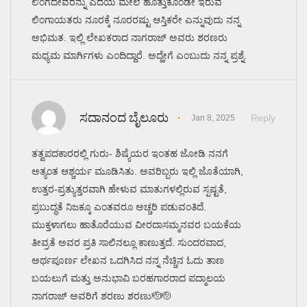
ಲಿಂಗದೇವರನ್ನು ಎದೆಯ ಮೇಲೆ ಹೊತ್ತುಕೊಂಡೇ ಇರುವ
ಲಿಂಗಾಯತರು ನೂರಕ್ಕೆ ನೂರರಷ್ಟು ಆಸ್ತಿಕರೇ ಎನ್ನುವುದು ನನ್ನ
ಅಭಿಮತ. ಇಲ್ಲಿ ಲೇಖಕರಾದ ನಾಗರಾಜ್ ಅವರು ಶರಣರು
ಮಧ್ಯಮ ಮಾರ್ಗಿಗಳು ಎಂದಿದ್ದಾರೆ. ಅದ್ಹೇಗೆ ಎಂಬುದು ನನ್ನ ಪ್ರಶ್ನೆ.
ಸದಾನಂದ ಬೈಲೂರು
Reply
Jan 8, 2025
ತತ್ವಪದಕಾರರಲ್ಲಿ ಗುರು- ಶಿಷ್ಯೆಯರ ಇಂತಹ ಜೋಡಿ ನನಗೆ
ಅತ್ಯಂತ ಆಶ್ಚರ್ಯ ಮೂಡಿಸಿತು. ಅವರಿಬ್ಬರು ಇಲ್ಲಿ ಜೊತೆಯಾಗಿ,
ಉತ್ತರ-ಪ್ರತ್ಯುತ್ತರವಾಗಿ ಹೇಳುವ ಮಾತುಗಳಲ್ಲಿರುವ ಸ್ಪಷ್ಟತೆ,
ಪ್ರಬುದ್ಧತೆ ನಿಜಕ್ಕೂ ಎಂತವರೂ ಅಚ್ಚರಿ ಪಡುವಂತಿದೆ.
ಮುಕ್ತಳಾಗಲು ಹಾತೊರೆಯುವ ವೀರದಾಸಮ್ಮನವರ ಬಯಕೆಯ
ತೀವ್ರತೆ ಅವರ ಪ್ರತಿ ಸಾಲಿನಲ್ಲೂ ಕಾಣುತ್ತದೆ. ಸುಂದರವಾದ,
ಅರ್ಥಪೂರ್ಣ ಲೇಖನ ಒದಗಿಸಿದ ನನ್ನ ನೆಚ್ಚಿನ ಓದು ತಾಣ
ಬಯಲುಗೆ ಮತ್ತು ಅನುಭಾವಿ ಬರಹಗಾರರಾದ ಪದ್ಮಾಲಯ
ನಾಗರಾಜ್ ಅವರಿಗೆ ಶರಣು ಶರಣು🫡🫡