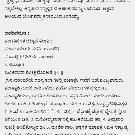
[ಬ್ರಹ್ಮವೂ ಮನವೇ; ಮಂತ್ರವೂ ಮನವೇ; ಯೋಗವೂ ಮನವೇ; ಮನದ ಸಂಚಯದ
ಸಹ್ಯಬೇಕಿಲ್ಲ. ಆದ್ದರಿಂದ ನನ್ನಲ್ಲಿರುವ ಅಹಂಕಾರವನ್ನು ಒಣಗಿಸುವ, ಅಜ್ಞಾನ
ಅಳಿಯುವ ಯೋಗವನ್ನು ಕನಿಕರದಿಂದ ತಿಳಿಸಯ್ಯಾ]
ರಾಮಾವದೂತ :
ಪಂಚಶಿಖೆಗಳ ಬೆಟ್ಟಾವ ತಲುಪಿ |
ಪಂಚಮೂರ್ತಿಯ ಪದವೀಯ ದಾಟಿ |
ಪಂಚಶಕ್ತಿಗಳ ಹಿಡಿದೂ ನುಂಗೇಲೆ
ಓ ಪಂಚಾಕ್ಷರಿ….
ಮಿಂಚಿದಂತಾ ಮೋಕ್ಷ ದೊರಕೀತೆ || 6 ||
[ಗುರುಪರಂಪರೆಯ ರಹಸ್ಯ ತಂತ್ರಗಳಲ್ಲಿ ಪಂಚಾಕ್ಷರಿ ಸಾಧನೆ ಬಹುಮುಖ್ಯವಾದುದು.
ಪಂಚಾಕ್ಷರಿ ಎಂದರೆ ಐದು ಬಗೆಯ ಮನೋ ಚಂಚಲತೆಗಳ ಹೆಗ್ಗುರುತು.
ಪಂಚಾಕ್ಷರಿಯನ್ನು ಸಾಧಕರು ಹಂಸಪದಾರ್ಥ, ಸಕ್ಕರೆ ಗೊಂಬೆ, ಮಾಯೆ ಎಂತಲೂ
ಬಗೆಬಗೆಯಾಗಿ ಗುರ್ತಿಸುತ್ತಾರೆ. ಪಂಚಾಕ್ಷರಿ ಐದು ಬಗೆಯ ಚಿತ್ತಗಳನ್ನು ಪ್ರತಿನಿಧಿಸುತ್ತದೆ.
1. ಹಿಂದೆ ತಾನು ಅನುಭವಿಸಿದ ನೆನಪಿನ ಚಿತ್ತ; 2. ದ್ರೋಹಕ್ಕೆ ದ್ರೋಹ; ದ್ವೇಷಕ್ಕೆ ದ್ವೇಷ
ಬಗೆಯುವ ಚಿತ್ತ; 3. ಮನೋವ್ಯಾಪಾರಗಳಲ್ಲಿ ಕಾಲ ಕಳೆಯುವ ಚಿತ್ತ; 4. ತೀವ್ರವಾದ
ಸುಖಕ್ಕೆ ಅಂಟಿಕೊಳ್ಳುವುದು; 5. ಮೇಲಿನ ನಾಲ್ಕು ಚಿತ್ತಗಳ ಪ್ರಭಾವಕ್ಕೆ ಸಿಲುಕಿ ನಿತ್ಯಾನಿತ್ಯ
ವಿವೇಕವನ್ನು ಕಳೆದುಕೊಂಡ ಚಿತ್ತ. ರಾಮವದೂತರು ಇಲ್ಲಿ ಈ ಐದು ಚಿತ್ತಗಳನ್ನು