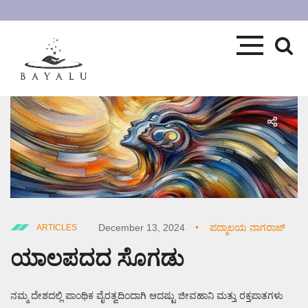
December 13, 2024
ಪದ್ಮಾಲಯ ನಾಗರಾಜ್
ARTICLES
ಯಾಲಪದದ ಸೊಗಡು
ನಮ್ಮ ದೇಶದಲ್ಲಿ ಪಾಂಥಿಕ ವೈರತ್ವದಿಂದಾಗಿ ಆದಷ್ಟು ಜೀವಹಾನಿ ಮತ್ತು ರಕ್ತಪಾತಗಳು