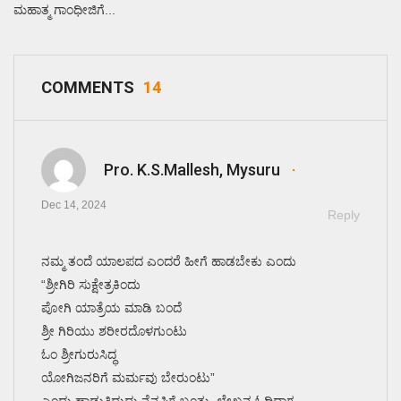
ಮಹಾತ್ಮ ಗಾಂಧೀಜಿಗೆ...
COMMENTS
14
Pro. K.S.Mallesh, Mysuru
Dec 14, 2024
Reply
ನಮ್ಮ ತಂದೆ ಯಾಲಪದ ಎಂದರೆ ಹೀಗೆ ಹಾಡಬೇಕು ಎಂದು
“ಶ್ರೀಗಿರಿ ಸುಕ್ಷೇತ್ರಕಿಂದು
ಪೋಗಿ ಯಾತ್ರೆಯ ಮಾಡಿ ಬಂದೆ
ಶ್ರೀ ಗಿರಿಯು ಶರೀರದೊಳಗುಂಟು
ಓಂ ಶ್ರೀಗುರುಸಿದ್ಧ
ಯೋಗಿಜನರಿಗೆ ಮರ್ಮವು ಬೇರುಂಟು”
ಎಂದು ಹಾಡುತ್ತಿದ್ದುದು ನೆನಪಿಗೆ ಬಂತು. ಲೇಖನ ಓದಿದಾಗ