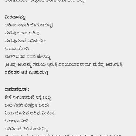
ವೀರದಾಸಮ್ಮ:
ಅರಿವೇ ನಾನಾಗಿ ಬೆಳಗೂತಲಿದ್ದೆ |
ಮರೆವು ಬಂದು ಅರಿವು
ಮರೆವುಗಳಾಚೆ ಏನಿಹುದೋ
ಓ ರಾಮಯೋಗಿ….
ಮರಳಿ ಬರದ ಪದವಿ ಹೇಳಯ್ಯ
[ಅರಿವು ಅರಿತಷ್ಟು ಸಮಯ ಇರುತ್ತೆ ವಿಷಯಾಂತರವಾದಾಗ ಮರೆವು ಆವರಿಸುತ್ತೆ.
ಇವೆರಡರ ಆಚೆ ಏನಿಹುದು?]
ರಾಮಾವಧೂತ :
ಕೇಳೆ ಸುಗುಣಾಮಣಿ ನಿನ್ನ ಬುದ್ಧಿ
ಬಹು ವಿಧದಿ ಪೇಳ್ದರೂ ಬರದು
ನಿಂತು ಬೆಳಗುವ ಅರಿವು ನೀನೇನೆ
ಓ ಲಲನಾ ಕೇಳೆ….
ಅರಿವಿಗಾಚೆ ತಿಳಿಯೋದೇನಿಲ್ಲ