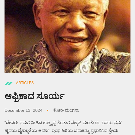
ARTICLES
ಆಫ್ರಿಕಾದ ಸೂರ್ಯ
December 13, 2024
ಕೆ.ಆರ್ ಮಂಗಳಾ
“ದೇವರು ನಮಗೆ ನೀಡಿದ ಉತ್ಕೃಷ್ಟ ಕೊಡುಗೆ ನೆಲ್ಸನ್ ಮಂಡೇಲಾ. ಅವರು ನನಗೆ
ಹೃದಯ ವೈಶಾಲ್ಯತೆಯ ಆದರ್ಶ. ಇಂಥ ಹಿರಿಯ ಬದುಕನ್ನು ಪ್ರಭಾವಿಸಿದ ಶ್ರೇಯ