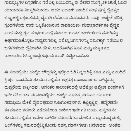
ಸಾಮ್ರಾಜ್ಯಗಳ ವಿಸ್ತರಣೆಗೂ ನಡೆದಿಲ್ಲ ಎಂಬುದನ್ನು ಈ ದೇಶದ ಸಾಂಸ್ಕೃತಿಕ ಚರಿತ್ರೆ ಓದಿದ
ಯಾರಾದರೂ ತಿರಸ್ಕರಿಸಲಾರರು. ಅದರ ಫಲವಾಗಿ ಪಾಂಥಿಕ ಸಂಘರ್ಷಕ್ಕೆ ದೈವತ್ವದ
ಬಣ್ಣ ಹಚ್ಚಿ ರಕ್ತಪಾತವನ್ನು ದೈವಲೀಲೆಯೆಂದು ನಂಬುವವರು ನಾವು. ಅಷ್ಟೇಕೆ ಪವಿತ್ರ
ಗ್ರಂಥಗಳೆಂದು ನಾವು ಒಪ್ಪಿಕೊಂಡಿರುವ ರಾಮಾಯಣ- ಮಹಾಭಾರತಗಳೂ ವೈಷ್ಣವ
ಪಂಥ ಮತ್ತು ಶೈವ ಪಂಥಗಳ ಮಧ್ಯೆ ನಡೆದ ಭಯಾನಕ ಜಗಳಗಳೆಂದು ನಮಗಿನ್ನೂ
ಅರ್ಥಮಾಡಿಕೊಳ್ಳಲು ಸಾಧ್ಯವಾಗಲಿಲ್ಲ. ಇವೆಲ್ಲಾ ಜಗಳಗಳನ್ನು ಧರ್ಮಕ್ಕಾಗಿ ನಡೆಯುವ
ಜಗಳಗಳೆಂದು ದೈವೀಕರಿಸಿ ಹೇಳಿ, ಅದರೊಳಗಿನ ಹಿಂಸೆ ಮತ್ತು ದುಷ್ಟತನದ
ರಾಜಕಾರಣಗಳನ್ನು ಉದ್ದೇಶಪೂರ್ವಕವಾಗಿ ಬಚ್ಚಿಡಲಾಯಿತು.
ಈ ನೆಲದಲ್ಲಿಯೇ ಹುಟ್ಟಿದ ಬೌದ್ಧರನ್ನು ಇಲ್ಲಿಂದ ಓಡಿಸಿದ್ದ ಚರಿತ್ರೆ ಕೂಡ ನಮ್ಮ ಮುಂದಿದೆ.
ಕ್ರಿ.ಪೂ. ಒಂದನೆಯ ಶತಮಾನದಲ್ಲಿಯೇ ಅಕ್ಷರಸ್ತ ರಾಜಕಾರಣಗಳು ಬೌದ್ಧರನ್ನು
ದುಷ್ಟರೆಂದು ಚಿತ್ರಿಸಿದವು. ಆನಂತರ ಕಾಲಾಂತರದಲ್ಲಿ ಅದೆಷ್ಟೋ ಅವೈದಿಕ ಪಂಥಗಳಿಗೆ
ಇದೇ ಗತಿ ಬಂತು. ಈ ನೆಲದಲ್ಲಿಯೇ ಹುಟ್ಟಿದ ಮನುಷ್ಯ ಪರವಾದ ಧರ್ಮಗಳ
ಸಮಾಧಿಯ ಮೇಲೆ ದೈವದತ್ತವಾದ ಗುಡಿಗೋಪುರಗಳು ಕಟ್ಟಲ್ಪಟ್ಟವು. ಹನ್ನೆರಡನೇ
ಶತಮಾನದ ಶರಣರು ನಡೆದುಕೊಂಡ ದಾರಿಗೂ ಇದೇ ಗತಿ ಬಂತು. ಹನ್ನೆರಡನೇ
ಶತಮಾನದಲ್ಲಿಯೇ ಅನೇಕ ಮೌಖಿಕ ಪರಂಪರೆಗಳು ಮೇಲಿನ ಎಲ್ಲಾ ಯುದ್ಧ ಮತ್ತು
ಹಿಂಸೆಗಳನ್ನು ಗಮನದಲ್ಲಿಟ್ಟುಕೊಂಡು ರಹಸ್ಯ ಮಾರ್ಗಗಳಾಗಿ ಬದಲಾದವು. ಅಂತಹ