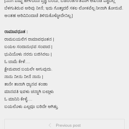
[ನಿನಗೆ ಎಷ್ಟು ಹೇಳಿದರೂ ಪ್ರಜ್ಞೆ ಬರದು, ಬಹಿರಂತರ್ಗತವಾಗಿ ಅಖಂಡ ವಿಶ್ವದಲ್ಲಿ
ಬೆಳಗುತಿರುವ ಅರಿವು ನೀನೆ; ಇದು ಗೊತ್ತಾದರೆ ಸಕಲ ಲೋಕವೆಲ್ಲ ನೀನಾಗಿ ತೋರುವೆ.
ಅಂತಹ ಅರಿವಿನಿಂದಾಚೆ ತಿಳಿದುಕೊಳ್ಳೋದೇನಿಲ್ಲ.]
ರಾಮಾವಧೂತ :
ರಾಮಬಯಲಿಗ ರಾಮಾವಧೂತನ |
ಬಯಲ ಸಂದಾನುಭವ ಸಂವಾದ |
ಭುವಿಯೊಳು ನರರು ಬಜಿಸಿರಲು |
ಓ ಬಾಮೆ ಕೇಳೆ….
ಕ್ಷೇಮವಾದ ಬಯಲೇ ಆಗುವುದು.
ನಾನು ನೀನು ನೀನೆ ನಾನು |
ತಾನೇ ತಾನಾಗಿ ಧ್ಯಾನವ ಕಂಡಾ
ಮಾನವತಿ ಇವಳು ಚನ್ನಾಗಿ ಬಲ್ಲಾಳು
ಓ ಮಾನಿನಿ ಕೇಳೈ….
ಬಯಲೊಳು ಎಲ್ಲವೂ ಬರಿದೇ ಆಗಿತ್ತು.
Previous post