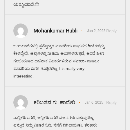
ಯಶಸ್ವಿಯಾದೆ.🙂
Mohankumar Hubli
Reply
Jan 2, 2025
ಬಯಲಾಟಗಳಲ್ಲಿ ಪ್ರಶ್ನೋತ್ತರ ಮಾದರಿಯ ಜಾನಪದ ಗೀತೆಗಳನ್ನು
ಕೇಳಿದ್ದೇನೆ. ಅವುಗಳಲ್ಲಿ ನೀತಿಯ ಅಂಶಗಳಿರುತ್ತವೆ, ಆದರೆ ಹೀಗೆ
ಗಂಭೀರವಾದ ಧಾರ್ಮಿಕ ವಿಚಾರಗಳಿರುವ ಸವಾಲು- ಜವಾಬು
ಮಾದರಿಯ ಬಗೆಗೆ ಗೊತ್ತಿರಲಿಲ್ಲ. It’s really very
interesting.
ಕರಿಬಸವ ಗು. ಹಾವೇರಿ
Reply
Jan 6, 2025
ನಾಸ್ತಿಕರಿಗಾಗಲಿ, ಆಸ್ತಿಕರಿಗಾಗಲಿ ವಚನಗಳು ದಕ್ಕುವುದಿಲ್ಲ
ಎನ್ನುವ ನಿಮ್ಮ ವಿಚಾರ ಓದಿ, ನನಗೆ ದಿಗಿಲಾಯಿತು. ಶರಣರು