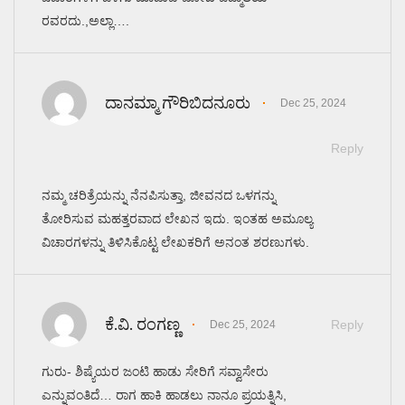
ರವರದು.,ಅಲ್ಲಾ….
ದಾನಮ್ಮಾ ಗೌರಿಬಿದನೂರು
Dec 25, 2024
Reply
ನಮ್ಮ ಚರಿತ್ರೆಯನ್ನು ನೆನಪಿಸುತ್ತಾ, ಜೀವನದ ಒಳಗನ್ನು
ತೋರಿಸುವ ಮಹತ್ತರವಾದ ಲೇಖನ ಇದು. ಇಂತಹ ಅಮೂಲ್ಯ
ವಿಚಾರಗಳನ್ನು ತಿಳಿಸಿಕೊಟ್ಟ ಲೇಖಕರಿಗೆ ಅನಂತ ಶರಣುಗಳು.
ಕೆ.ವಿ. ರಂಗಣ್ಣ
Reply
Dec 25, 2024
ಗುರು- ಶಿಷ್ಯೆಯರ ಜಂಟಿ ಹಾಡು ಸೇರಿಗೆ ಸವ್ವಾಸೇರು
ಎನ್ನುವಂತಿದೆ… ರಾಗ ಹಾಕಿ ಹಾಡಲು ನಾನೂ ಪ್ರಯತ್ನಿಸಿ,