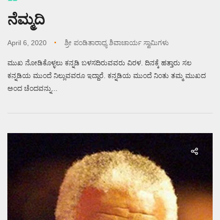
ನೆಮ್ಮದಿ
April 6, 2020
ಶ್ರೀ ಪಂಡಿತಾರಾಧ್ಯ ಶಿವಾಚಾರ್ಯ ಸ್ವಾಮಿಗಳು
ಮುಖ ನೋಡಿಕೊಳ್ಳಲು ಕನ್ನಡಿ ಬಳಸದಿರುವವರು ವಿರಳ. ದಿನಕ್ಕೆ ಹತ್ತಾರು ಸಲ
ಕನ್ನಡಿಯ ಮುಂದೆ ನಿಲ್ಲುವವರೂ ಇದ್ದಾರೆ. ಕನ್ನಡಿಯ ಮುಂದೆ ನಿಂತು ತಮ್ಮ ಮುಖದ
ಅಂದ ಚೆಂದವನ್ನು...