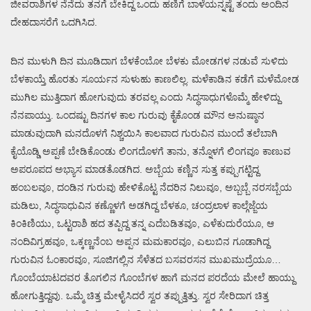
ಜೀವರಾಶಿಗಳ ನೆನೆದು ತನಗೆ ಬೇಕಿದ್ದ ಒಂದು ಹಣಿಗೆ ಬಾಳೆಯನ್ನಷ್ಟೆ ತಂದು ಅಂದಿನ
ದೇಹದಾಸರೆಗೆ ಒದಗಿಸಿದ.
ದಿನ ಮುಳುಗಿ ದಿನ ಮೂಡಿದಾಗ ಬೆಳಕೆಂಬೋ ಬೆಳಕು ಮೋಡಗಳ ನಡುವೆ ಸುಳಿದು
ಬೆಳಕಾಯ್ತೆ ಹೊರತು ಸೂರ್ಯನ ಸುಳುಹು ಕಾಣಲಿಲ್ಲ. ಮಳೆಕಾಡಿನ ಕಡೆಗೆ ಮಳೆಮೋಡ
ಮುಗಿಲ ಮುತ್ತಿದಾಗ ಹೋಗುವುದು ತರವಲ್ಲ ಎಂದು ಸಿದ್ಧಸಾಧುಗಳೊಮ್ಮೆ ಹೇಳಿದ್ದು
ನೆನಪಾಯ್ತು. ಒಂದಷ್ಟು ದಿನಗಳ ಕಾಲ ಗುರುವು ಕೈಕೊಂಡ ಮೌನ ಅನುಷ್ಠಾನ
ಮಾಡುವುದಾಗಿ ಮನದೊಳಗೆ ನಿಶ್ಚಯಿಸಿ ಕಾಲವಾದ ಗುರುವಿನ ಮುಂದೆ ತಲೆಬಾಗಿ
ಕೈಯೊಡ್ಡಿ ಅಪ್ಪಣೆ ಬೇಡಿಕೊಂಡು ಲಿಂಗದೊಳಗೆ ತಾನು, ತನ್ನೊಳಗೆ ಲಿಂಗವೂ ಕಾಣುವ
ಅಪರೂಪದ ಅಭ್ಯಾಸ ಮಾಡತೊಡಗಿದ. ಅಬ್ಬೆಯ ಕಣ್ಣಿನ ಸುತ್ತ ಕಪ್ಪುಗಟ್ಟಿದ್ದ
ಹಂಬಲವೂ, ದಂಡಿನ ಗುರುವು ಹೇಳಿಕೊಟ್ಟ ನೆದರಿನ ನಿಲುವೂ, ಅಬ್ಬಬ್ಬೆ ನರಸಬ್ಬೆಯ
ಮಡಿಲು, ಸಿದ್ಧಸಾಧುವಿನ ಕಣ್ಣೊಳಗೆ ಅಡಗಿದ್ದ ಬೆಳಕೂ, ಚಂದ್ರಲಾಳ ಕಾಲ್ಗೆಜ್ಜೆಯ
ಕಿಂಕಿಣಿಯು, ಒಟ್ಟರಾಶಿ ಹದ ತಪ್ಪಿದ್ದ ತನ್ನ ಎದೆಬಡಿತವೂ, ಎಳೆಕುದುರೆಯೂ, ಆ
ನಂದಿವಿಗ್ರಹವೂ, ಒಕ್ಕಣ್ಣನೆಂಬ ಅಪ್ಪನ ಮಮಕಾರವೂ, ಎಲುಬಿನ ಗೂಡಾಗಿದ್ದ
ಗುರುವಿನ ಓಂಕಾರವೂ, ಸೂಜಿಗಲ್ಲಿನ ಸೆಳೆತದ ಬಸವರಸನ ಮುಖಮುದ್ರೆಯೂ…
ಗೊಂಬೆಯಾಟದವರ ತೊಗಲಿನ ಗೊಂಬೆಗಳ ಹಾಗೆ ಮನದ ಪರದೆಯ ಮೇಲೆ ಹಾಯ್ದು
ಹೋಗುತ್ತಿದ್ದವು. ಒಮ್ಮೆ ಚಿತ್ತ ಮೇಳೈಸಿದರೆ ಸ್ವರ ತಪ್ಪುತ್ತಿತ್ತು. ಸ್ವರ ಸೇರಿದಾಗ ಚಿತ್ತ