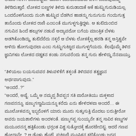
ತಿಳಿದಿರುತ್ತಾರೆ. ಲೋಕದ ಬಣ್ಣಗಳ ತಿಳಿದು ಕುರುಡಾದಾಕೆ ಆಕೆ ಹುಟ್ಟುಗುರುಡಿಯಲ್ಲ.
ಒಂದರೊಳಗೊಂದು ನುಂಗಿ ಹುಟ್ಟುವ ಬೆಡಗಿನ ಹಾಡನ್ನು ಗುನುಗುನು ಗಂಯಿಗುತ್ತ
ತಾನೊಂದು ಲೋಕದ ರಾಣಿ ಎಂಬಂತೆ ಮುಗುಳ್ನಗುತ್ತಿದ್ದಳು. ಆ ತುಟಿದುಂಬಿದ
ನಗುವಿನ ಹಿಂದೆ ಹಲ್ಲುಗಳ ನಡುವೆ ಅದ್ಯಾವದೋ ಬಗೆಯ ಮಾಂತ್ರಿಕ ಬೆಳಕು
ಅಡಗಿಕೊಂಡಿದ್ದು, ತುಟಿದೆರೆದು ನಕ್ಕರೆ ಆ ಬೆಳಕು ಲೋಕಕ್ಕೆಲ್ಲ ಹರಡಿ ತನ್ನ ಅಸ್ತಿತ್ವವೇ
ಅಳಿದು ಹೋಗುವುದಲಾ ಎಂಬ ಗುಟ್ಟುಗುಟ್ಟಾದ ಮುಗುಳ್ನಗೆಯದು. ಕೆಲವೊಮ್ಮೆ ತಿಳಿದ
ಜ್ಞಾನಿಗಳೂ ಲೋಕದ ದಡ್ಡತನ ಕಂಡು ನಗುವರೆಂದು ತನ್ನ ಗುರು ಹೇಳಿದ್ದು ನೆನಪಾಯ್ತು.
“ತಿಳಿಯಲು ಬಯಸುವವರ ತಿಳುವಳಿಕೆಗೆ ತಕ್ಕಂತೆ ತಿಳಿದವರ ತತ್ವಜ್ಞಾನ
ಅರ್ಥವಾಗುವುದು.”
“ಅಂದರೆ..?”
“ಅಂದರೆ, ಅಷ್ಟೆ. ಒಮ್ಮೆ ಆ ನಮ್ಮಪ್ಪ ಶಿವಪ್ಪನ ಸತಿ ಪಾರೋತಿಯು ಮಕ್ಕಳಾದ
ಗಣಪನನ್ನೂ, ಷಣ್ಮುಗಸ್ವಾಮಿಯನ್ನೂ ಕರೆದು ಏನು ಹೇಳಿದಳಪಾ ಅಂದರೆ… ಈ
ಮೂಲೋಕವನ್ನು ಇಬ್ಬರೊಳಗೆ ಯಾರು ಮೂರು ಸುತ್ತುಸುತ್ತಿ ಮೊದಲು ಬರುತ್ತೀರೋ
ಅವರು ಜಯಶಾಲಿಗಳು ಅಂದಳಂತೆ. ಷಣ್ಮುಗಪ್ಪ ಸುಂಯ್ಯನೇ ತನ್ನ ಸಾವಿರ ಕಣ್ಣುಗಳ
ಮಯೂರನನ್ನ ಹತ್ತಿಕೊಂಡು ಭರ್ರಂತ ವಿಶ್ವ ಸುತ್ತೋದಕ್ಕೆ ಹೊರಟೇಬಿಟ್ಟ. ಆದರೆ ಗಣಪ
ಹೋದಾನೇ..? ಆ ಡೊಳ್ಳು ಹೊಟ್ಟೆ, ಪುಟಾಣಿ ಮೂಷಿಕನ ಕಟ್ಟಿಕೊಂಡು ಜಗವ