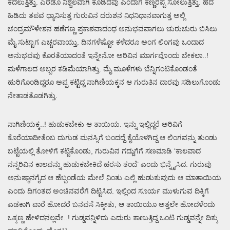
ಕದಲುತ್ತಿತ್ತು. ಎರಡೂ ನಿಶ್ಚಲವಾಗಿ ಕೂಡಿದವು ಎಂದಾಗ ಕಣ್ಣರೆಪ್ಪೆ ಸೋಲುತ್ತಿತ್ತು. ಹದ
ಹಿಡಿದು ತಪವ ಧ್ಯಾನಿಸುತ್ತ ಗುರುವಿನ ದರುಶನ ನಿಧನಿಧಾನವಾಗುತ್ತ ಅಲ್ಲಿ
ಚಂದ್ರಮೌಳೇಶನ ಹಣೆಗಣ್ಣ ಪ್ರಕಾಶವಾದಂಥ ಅನುಭವವಾಗಲು ಚುರುಚುರು ಬಿಸಿಲು
ಮೈ ಸುಟ್ಟಾಗ ಎಚ್ಚರವಾಯ್ತು. ದಿನಗಳೆಷ್ಟೋ ಕಳೆದರೂ ಅಂಗ ಲಿಂಗವು ಒಂದಾದ
ಅನುಭವವು ಕೊರತೆಯಾದಂತೆ ಇನ್ನೇನೋ ಅರಿವಿನ ಮಾರ್ಗವೊಂದು ಬೇಕಲಾ..!
ಮಳೆಗಾಲದ ಅಬ್ಬರ ಕಡಿಮೆಯಾಗಿತ್ತು. ಮೈ ಮೂಳೆಗಳು ಬೆನ್ನಿಗಂಟಿಕೊಂಡಂತೆ
ಹುರಿಗೊಂಡಿದ್ದರೂ ಅಪ್ಪ ಕಟ್ಟಿದ್ದ ನಾಗಿಣಿಯಕ್ಕನ ಆ ಗುರುತಿನ ದಾರವು ಸಡಿಲುಗೊಂಡು
ನೇತಾಡತೊಡಗಿತ್ತು.
ನಾಗಿಣಿಯಕ್ಕ..! ಹುಡುಕಬೇಕು ಆ ತಾಯಿಯ. ಇನ್ನು ಇಲ್ಲಿದ್ದರೆ ಅರಿವಿಗೆ
ಕೊರೆಯಾದೀತೆಂಬ ದುಗುಡ ಮನಸ್ಸಿಗೆ ಬಂದದ್ದೆ ಕೈಯೊಳಗಿದ್ದ ಆ ಲಿಂಗವನ್ನು ತುಂಡು
ಬಟ್ಟೆಯಲ್ಲಿ ತೋಳಿಗೆ ಕಟ್ಟಿಕೊಂಡು, ಗುರುವಿನ ಗದ್ದುಗೆಗೆ ಸಣಮಾಡಿ ‘ಕಾಲವಾದ
ನನ್ನರಿವಿನ ಕಾಲವನ್ನು ಹುಡುಕಬೇಕಿದೆ ಹರಸು ತಂದೆ’ ಎಂದು ಭಿನ್ನೈಸಿದ. ಗುರುವು
ಅನುಷ್ಠಾನಗೈದ ಆ ಹೆಬ್ಬಂಡೆಯ ಮೇಲೆ ನಿಂತು ಎಲ್ಲಿ ಹುಡುಕುವುದು ಆ ಮಾತಾಯಿಯ
ಎಂದು ದಿಗಂತದ ಅಂಚಿನವರೆಗೆ ದಿಟ್ಟಿಸಿದ. ಇಲ್ಲಿಂದ ಸೂರ್ಯ ಮುಳುಗುವ ದಿಕ್ಕಿಗೆ
ಎಡಕಾಗಿ ವಾರೆ ಹೋದರೆ ಬನವಸೆ ಸಿಕ್ಕೀತು, ಆ ತಾಯಿಯೂ ಅತ್ತಲೇ ಹೋದಳೆಂದು
ಒಕ್ಕಣ್ಣ ಹೇಳಿದನಲ್ಲವೇ..! ಗುಡ್ಡವನ್ನಿಳಿದು ಎದುರು ಕಾಣುತ್ತಿದ್ದ ಒಂಟಿ ಗುಡ್ಡವನ್ನೇ ದಿಕ್ಕು