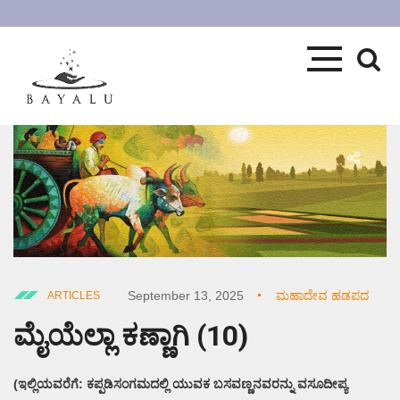
September 13, 2025
ಮಹಾದೇವ ಹಡಪದ
ARTICLES
ಮೈಯೆಲ್ಲಾ ಕಣ್ಣಾಗಿ (10)
(ಇಲ್ಲಿಯವರೆಗೆ: ಕಪ್ಪಡಿಸಂಗಮದಲ್ಲಿ ಯುವಕ ಬಸವಣ್ಣನವರನ್ನು ವಸೂದೀಪ್ಯ