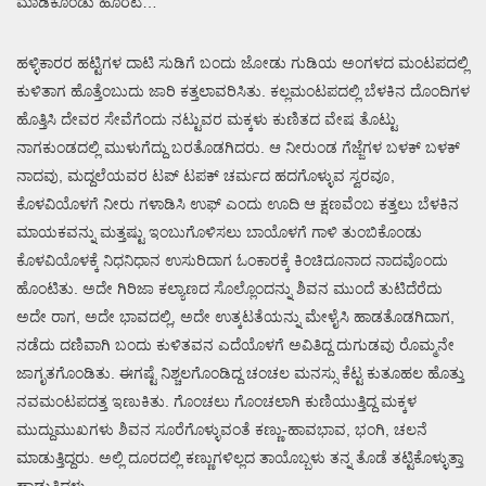
ಮಾಡಿಕೊಂಡು ಹೊರಟ…
ಹಳ್ಳಿಕಾರರ ಹಟ್ಟಿಗಳ ದಾಟಿ ಸುಡಿಗೆ ಬಂದು ಜೋಡು ಗುಡಿಯ ಅಂಗಳದ ಮಂಟಪದಲ್ಲಿ
ಕುಳಿತಾಗ ಹೊತ್ತೆಂಬುದು ಜಾರಿ ಕತ್ತಲಾವರಿಸಿತು. ಕಲ್ಲಮಂಟಪದಲ್ಲಿ ಬೆಳಕಿನ ದೊಂದಿಗಳ
ಹೊತ್ತಿಸಿ ದೇವರ ಸೇವೆಗೆಂದು ನಟ್ಟುವರ ಮಕ್ಕಳು ಕುಣಿತದ ವೇಷ ತೊಟ್ಟು
ನಾಗಕುಂಡದಲ್ಲಿ ಮುಳುಗೆದ್ದು ಬರತೊಡಗಿದರು. ಆ ನೀರುಂಡ ಗೆಜ್ಜೆಗಳ ಬಳಕ್ ಬಳಕ್
ನಾದವು, ಮದ್ದಲೆಯವರ ಟಪ್ ಟಪಕ್ ಚರ್ಮದ ಹದಗೊಳ್ಳುವ ಸ್ವರವೂ,
ಕೊಳವಿಯೊಳಗೆ ನೀರು ಗಳಾಡಿಸಿ ಉಫ್ ಎಂದು ಊದಿ ಆ ಕ್ಷಣವೆಂಬ ಕತ್ತಲು ಬೆಳಕಿನ
ಮಾಯಕವನ್ನು ಮತ್ತಷ್ಟು ಇಂಬುಗೊಳಿಸಲು ಬಾಯೊಳಗೆ ಗಾಳಿ ತುಂಬಿಕೊಂಡು
ಕೊಳವಿಯೊಳಕ್ಕೆ ನಿಧನಿಧಾನ ಉಸುರಿದಾಗ ಓಂಕಾರಕ್ಕೆ ಕಿಂಚಿದೂನಾದ ನಾದವೊಂದು
ಹೊಂಟಿತು. ಅದೇ ಗಿರಿಜಾ ಕಲ್ಯಾಣದ ಸೊಲ್ಲೊಂದನ್ನು ಶಿವನ ಮುಂದೆ ತುಟಿದೆರೆದು
ಅದೇ ರಾಗ, ಅದೇ ಭಾವದಲ್ಲಿ, ಅದೇ ಉತ್ಕಟತೆಯನ್ನು ಮೇಳೈಸಿ ಹಾಡತೊಡಗಿದಾಗ,
ನಡೆದು ದಣಿವಾಗಿ ಬಂದು ಕುಳಿತವನ ಎದೆಯೊಳಗೆ ಅವಿತಿದ್ದ ದುಗುಡವು ರೊಮ್ಮನೇ
ಜಾಗೃತಗೊಂಡಿತು. ಈಗಷ್ಟೆ ನಿಶ್ಚಲಗೊಂಡಿದ್ದ ಚಂಚಲ ಮನಸ್ಸು ಕೆಟ್ಟ ಕುತೂಹಲ ಹೊತ್ತು
ನವಮಂಟಪದತ್ತ ಇಣುಕಿತು. ಗೊಂಚಲು ಗೊಂಚಲಾಗಿ ಕುಣಿಯುತ್ತಿದ್ದ ಮಕ್ಕಳ
ಮುದ್ದುಮುಖಗಳು ಶಿವನ ಸೂರೆಗೊಳ್ಳುವಂತೆ ಕಣ್ಣು-ಹಾವಭಾವ, ಭಂಗಿ, ಚಲನೆ
ಮಾಡುತ್ತಿದ್ದರು. ಅಲ್ಲಿ ದೂರದಲ್ಲಿ ಕಣ್ಣುಗಳಿಲ್ಲದ ತಾಯೊಬ್ಬಳು ತನ್ನ ತೊಡೆ ತಟ್ಟಿಕೊಳ್ಳುತ್ತಾ
ಹಾಡುತ್ತಿದ್ದಳು.