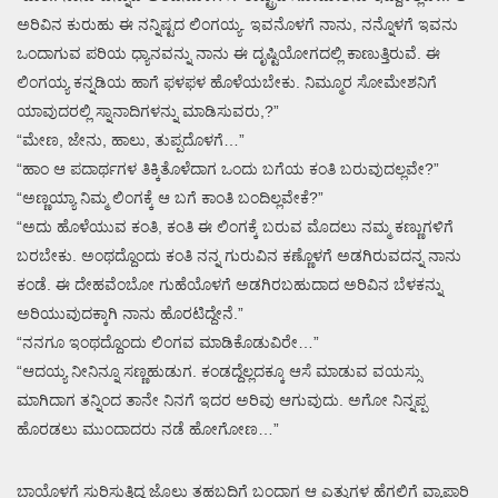
ಅರಿವಿನ ಕುರುಹು ಈ ನನ್ನಿಷ್ಟದ ಲಿಂಗಯ್ಯ. ಇವನೊಳಗೆ ನಾನು, ನನ್ನೊಳಗೆ ಇವನು
ಒಂದಾಗುವ ಪರಿಯ ಧ್ಯಾನವನ್ನು ನಾನು ಈ ದೃಷ್ಟಿಯೋಗದಲ್ಲಿ ಕಾಣುತ್ತಿರುವೆ. ಈ
ಲಿಂಗಯ್ಯ ಕನ್ನಡಿಯ ಹಾಗೆ ಫಳಫಳ ಹೊಳೆಯಬೇಕು. ನಿಮ್ಮೂರ ಸೋಮೇಶನಿಗೆ
ಯಾವುದರಲ್ಲಿ ಸ್ನಾನಾದಿಗಳನ್ನು ಮಾಡಿಸುವರು,?”
“ಮೇಣ, ಜೇನು, ಹಾಲು, ತುಪ್ಪದೊಳಗೆ…”
“ಹಾಂ ಆ ಪದಾರ್ಥಗಳ ತಿಕ್ಕಿತೊಳೆದಾಗ ಒಂದು ಬಗೆಯ ಕಂತಿ ಬರುವುದಲ್ಲವೇ?”
“ಅಣ್ಣಯ್ಯಾ ನಿಮ್ಮ ಲಿಂಗಕ್ಕೆ ಆ ಬಗೆ ಕಾಂತಿ ಬಂದಿಲ್ಲವೇಕೆ?”
“ಅದು ಹೊಳೆಯುವ ಕಂತಿ, ಕಂತಿ ಈ ಲಿಂಗಕ್ಕೆ ಬರುವ ಮೊದಲು ನಮ್ಮ ಕಣ್ಣುಗಳಿಗೆ
ಬರಬೇಕು. ಅಂಥದ್ದೊಂದು ಕಂತಿ ನನ್ನ ಗುರುವಿನ ಕಣ್ಣೊಳಗೆ ಅಡಗಿರುವದನ್ನ ನಾನು
ಕಂಡೆ. ಈ ದೇಹವೆಂಬೋ ಗುಹೆಯೊಳಗೆ ಅಡಗಿರಬಹುದಾದ ಅರಿವಿನ ಬೆಳಕನ್ನು
ಅರಿಯುವುದಕ್ಕಾಗಿ ನಾನು ಹೊರಟಿದ್ದೇನೆ.”
“ನನಗೂ ಇಂಥದ್ದೊಂದು ಲಿಂಗವ ಮಾಡಿಕೊಡುವಿರೇ…”
“ಆದಯ್ಯ ನೀನಿನ್ನೂ ಸಣ್ಣಹುಡುಗ. ಕಂಡದ್ದೆಲ್ಲದಕ್ಕೂ ಆಸೆ ಮಾಡುವ ವಯಸ್ಸು
ಮಾಗಿದಾಗ ತನ್ನಿಂದ ತಾನೇ ನಿನಗೆ ಇದರ ಅರಿವು ಆಗುವುದು. ಅಗೋ ನಿನ್ನಪ್ಪ
ಹೊರಡಲು ಮುಂದಾದರು ನಡೆ ಹೋಗೋಣ…”
ಬಾಯೊಳಗೆ ಸುರಿಸುತ್ತಿದ್ದ ಜೊಲ್ಲು ತಹಬದಿಗೆ ಬಂದಾಗ ಆ ಎತ್ತುಗಳ ಹೆಗಲಿಗೆ ವ್ಯಾಪಾರಿ