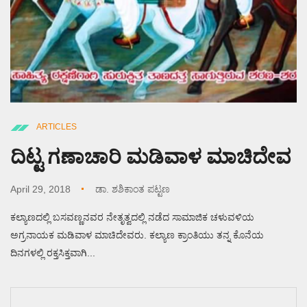
ARTICLES
ದಿಟ್ಟ ಗಣಾಚಾರಿ ಮಡಿವಾಳ ಮಾಚಿದೇವ
April 29, 2018
ಡಾ. ಶಶಿಕಾಂತ ಪಟ್ಟಣ
ಕಲ್ಯಾಣದಲ್ಲಿ ಬಸವಣ್ಣನವರ ನೇತೃತ್ವದಲ್ಲಿ ನಡೆದ ಸಾಮಾಜಿಕ ಚಳುವಳಿಯ
ಅಗ್ರನಾಯಕ ಮಡಿವಾಳ ಮಾಚಿದೇವರು. ಕಲ್ಯಾಣ ಕ್ರಾಂತಿಯು ತನ್ನ ಕೊನೆಯ
ದಿನಗಳಲ್ಲಿ ರಕ್ತಸಿಕ್ತವಾಗಿ...