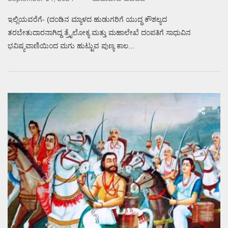
ಇಲ್ಲಿಯವರೆಗೆ- (ದಂಡಿನ ಮ್ಯಾಳದ ಹುಡುಗರಿಗೆ ಯುದ್ಧ ಕೌಶಲ್ಯದ
ತರಬೇತುದಾರನಾಗಿದ್ದ ತ್ರೈಲೋಕ್ಯ ಮತ್ತು ಮಹಾಲೇಖೆ ದಂಪತಿಗೆ ಸಾಧುವಿನ
ಭವಿಷ್ಯವಾಣಿಯಿಂದ ಮಗು ಹುಟ್ಟುವ ಪುಣ್ಯ ಕಾಲ...