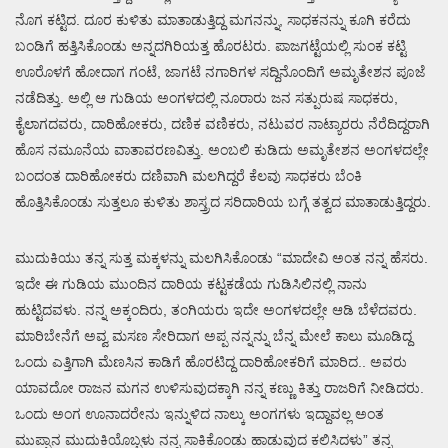
ನೊಗ ಕಟ್ಟಿದ. ದೂರ ಕುಳಿತು ಮಾತಾಡುತ್ತಿದ್ದ ಮಗನನ್ನು, ಸಾಧಕನನ್ನು ಕೂಗಿ ಕರೆದು
ಬಂಡಿಗೆ ಹತ್ತಿಸಿಕೊಂಡು ಅನ್ನದಗಿರಿಯತ್ತ ಹೊರಟರು. ಪಾಜಗಟ್ಟೆಯಲ್ಲಿ ಸುಂಕ ಕಟ್ಟಿ
ಊರೊಳಗೆ ಹೋದಾಗ ಗಂಟೆ, ಜಾಗಟೆ ನಗಾರಿಗಳ ಸದ್ದಿನೊಂದಿಗೆ ಅಮೃತೇಶನ ಪೂಜೆ
ನಡೆದಿತ್ತು. ಅಲ್ಲಿ ಆ ಗುಡಿಯ ಅಂಗಳದಲ್ಲಿ ನೂರಾರು ಜನ ಸತ್ಪುರುಷ ಸಾಧಕರು,
ಕೈಲಾಗದವರು, ದಾರಿಹೋಕರು, ದಣಿಕ ವಣಿಕರು, ನಟುವರ ನಾಟ್ಯಾರರು ನೆರೆದಿದ್ದರಾಗಿ
ಹೊಸ ನಮೂನೆಯ ವಾತಾವರಣವಿತ್ತು. ಅಂಬಲಿ ಕುಡಿದು ಅಮೃತೇಶನ ಅಂಗಳದಲ್ಲೇ
ಬಂದಂತ ದಾರಿಹೋಕರು ದಣಿವಾಗಿ ಮಲಗಿದ್ದರೆ ಕೆಲವು ಸಾಧಕರು ಬೆಂಕಿ
ಹೊತ್ತಿಸಿಕೊಂಡು ಸುತ್ತಲೂ ಕುಳಿತು ಶಾಸ್ತ್ರದ ಸರಿದಾರಿಯ ಬಗ್ಗೆ ತತ್ವದ ಮಾತಾಡುತ್ತಿದ್ದರು.
ಮುದುಕಿಯು ತನ್ನ ಸುತ್ತ ಮಕ್ಕಳನ್ನು ಮಲಗಿಸಿಕೊಂಡು “ಮಾದೇವಿ ಅಂತ ನನ್ನ ಹೆಸರು.
ಇದೇ ಈ ಗುಡಿಯ ಮುಂದಿನ ದಾರಿಯ ಕಟ್ಟಕಡೆಯ ಗುಡಿಸಿಲಿನಲ್ಲಿ ನಾನು
ಹುಟ್ಟಿದವಳು. ನನ್ನ ಅಕ್ಕಂದಿರು, ತಂಗಿಯರು ಇದೇ ಅಂಗಳದಲ್ಲೇ ಆಡಿ ಬೆಳೆದವರು.
ಮಾರಿಬೇನೆಗೆ ಅವ್ವ ಮಸಣ ಸೇರಿದಾಗ ಅಪ್ಪ ನನ್ನನ್ನು ಬೆನ್ನ ಮೇಲೆ ಕಾಲು ಮೂಡಿದ್ದ
ಒಂದು ಎತ್ತಿಗಾಗಿ ಮೆಣಸಿನ ಕಾಡಿಗೆ ಹೊರಟಿದ್ದ ದಾರಿಹೋಕರಿಗೆ ಮಾರಿದ.. ಅವರು
ಯಾವದೋ ರಾಜನ ಮಗನ ಉಳಿಸುವುದಕ್ಕಾಗಿ ನನ್ನ ಕಣ್ಣು ಕಿತ್ತು ರಾಜರಿಗೆ ನೀಡಿದರು.
ಒಂದು ಅಂಗ ಊನಾದರೇನು ಇನ್ನುಳಿದ ನಾಲ್ಕು ಅಂಗಗಳು ಇದ್ದಾವಲ್ಲ ಅಂತ
ಮುಪ್ಪಾನ ಮುದುಕಿಯೊಬ್ಬಳು ನನ್ನ ಸಾಕಿಕೊಂಡು ಹಾಡುವುದ ಕಲಿಸಿದಳು” ತನ್ನ