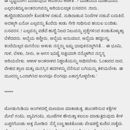
ಈ ದೃಷ್ಟಿಯೋಗ ಮಾಡುವುದು ಅವರಿಂದ ಆದೀತೆ..? ಮಾಡಿದರೂ ಮಾಡಿಯಾರು.
ಎಲ್ಲರಂತಿದ್ದೂ ಅಂತರಂಗವನ್ನು ಅರಿಯಬಲ್ಲಾತ ಬಸವರಸ. ನಾನು..
ಹುಟ್ಟಿದಂದಿನಿಂದಲೇ ಕೊರತೆಗಳ ನಡುವೆ, ನುಡಿದಾಡುವ ನಿಂದೆಗಳ ನಡುವೆ ಬದುಕಿದೆ.
ಅದಕ್ಕಾಗಿ ಏನೋ ಎಲ್ಲವನ್ನು ತೊರೆದು ಕಾಡು ಸೇರಿ ಸಾಧಿಸುವ ಹಂಬಲ ಬಂದಿತು.
ಬಸವರಸ..! ಎಲ್ಲವನ್ನು ಪಡೆದೆ ಹುಟ್ಟಿ ನಿಜದ ನಿಲುವನ್ನು ಪ್ರಶ್ನೆಗಳಿಂದ ಕಂಡುಕೊಳ್ಳುತ್ತಾ
ಬೆಳೆದವರು. ಅಬ್ಬೆಯ ಕಣ್ಣೀರು, ಅಬ್ಬೆಯ ಅನುಮಾನ, ಅಬ್ಬೆಯ ಹದ್ದಬಸ್ತು,
ತಂದೆಯಿಲ್ಲದ ಮಗನೆಂಬ ಅಳುಕು ನನ್ನನ್ನು ಇಷ್ಟು ಭಾವುಕನನ್ನಾಗಿಸಿತೆ… ಈ ಭೂಮಿ,
ಗಾಳಿ, ಬೆಳಕು, ನೀರು, ಆ ಆಗಸ ಇವಿಷ್ಟೆ ಸಾಕ್ಷಿಯಾಗಿ ನನ್ನೊಳಗಿನ ನನ್ನನ್ನ
ಅರಿಯಬೇಕು. ಆಳಾಳ ಅಂತರಾಳದ ನಿಶ್ಚಲತೆಯನ್ನು ಸಾಧಿಸಬೇಕು. ಓಂಕಾರದ ನಾದ,
ದೇಹದ ತ್ರಾಣ ಮತ್ತು ಮನಸ್ಸಿನ ಹದಗಳನ್ನು ಬೆರೆಸುವ ಬಗೆಯನ್ನು ತಿಳಿಯಬೇಕು. ಈ
ಮೂರನ್ನು ಒಂದಾಗಿಸಿದ ಅಂಗವೂ ಲಿಂಗವೂ ಏಕಾಗ್ರಗೊಳ್ಳಬೇಕು.’
******
ಜೋಡುಗುಡಿಯ ಅಂಗಳದಲ್ಲಿ ಮಣಮಣ ಮಾತಾಡುತ್ತ, ಹೂಂಕರಿಸುವ ಕತ್ತೆಗಳ
ಮೇಲೆ ಗಂಟು, ಲ್ಯಾವಿಗಂಟು, ಮೂಟೆಗಳ ಹೇರುತ್ತಾ ಕಲಬಲ ಮಾಡುತ್ತಿರುವುದು ಕೇಳಿ
ಎಚ್ಚರಗೊಂಡು ಅತ್ತ ನೋಡಿದ. ನೆನ್ನೆ ಬಣ್ಣ ಹಾಕಿಕೊಂಡು ವೇಷಕಟ್ಟಿ ಕುಣಿದ ನಾಕೈದು