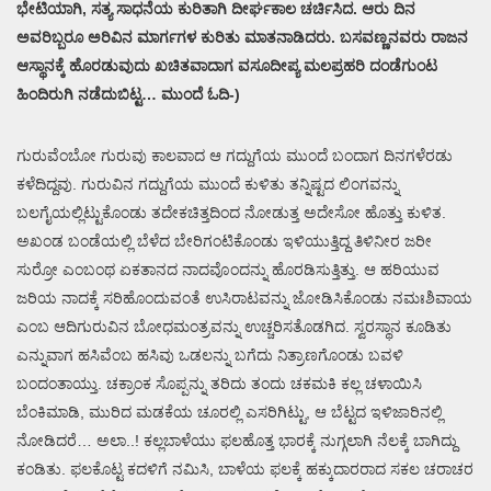
ಭೇಟಿಯಾಗಿ, ಸತ್ಯ ಸಾಧನೆಯ ಕುರಿತಾಗಿ ದೀರ್ಘಕಾಲ ಚರ್ಚಿಸಿದ. ಆರು ದಿನ
ಅವರಿಬ್ಬರೂ ಅರಿವಿನ ಮಾರ್ಗಗಳ ಕುರಿತು ಮಾತನಾಡಿದರು. ಬಸವಣ್ಣನವರು ರಾಜನ
ಆಸ್ಥಾನಕ್ಕೆ ಹೊರಡುವುದು ಖಚಿತವಾದಾಗ ವಸೂದೀಪ್ಯ ಮಲಪ್ರಹರಿ ದಂಡೆಗುಂಟ
ಹಿಂದಿರುಗಿ ನಡೆದುಬಿಟ್ಟ… ಮುಂದೆ ಓದಿ-)
ಗುರುವೆಂಬೋ ಗುರುವು ಕಾಲವಾದ ಆ ಗದ್ದುಗೆಯ ಮುಂದೆ ಬಂದಾಗ ದಿನಗಳೆರಡು
ಕಳೆದಿದ್ದವು. ಗುರುವಿನ ಗದ್ದುಗೆಯ ಮುಂದೆ ಕುಳಿತು ತನ್ನಿಷ್ಟದ ಲಿಂಗವನ್ನು
ಬಲಗೈಯಲ್ಲಿಟ್ಟುಕೊಂಡು ತದೇಕಚಿತ್ತದಿಂದ ನೋಡುತ್ತ ಅದೇಸೋ ಹೊತ್ತು ಕುಳಿತ.
ಅಖಂಡ ಬಂಡೆಯಲ್ಲಿ ಬೆಳೆದ ಬೇರಿಗಂಟಿಕೊಂಡು ಇಳಿಯುತ್ತಿದ್ದ ತಿಳಿನೀರ ಜರೀ
ಸುರ್ರೋ ಎಂಬಂಥ ಏಕತಾನದ ನಾದವೊಂದನ್ನು ಹೊರಡಿಸುತ್ತಿತ್ತು. ಆ ಹರಿಯುವ
ಜರಿಯ ನಾದಕ್ಕೆ ಸರಿಹೊಂದುವಂತೆ ಉಸಿರಾಟವನ್ನು ಜೋಡಿಸಿಕೊಂಡು ನಮಃಶಿವಾಯ
ಎಂಬ ಆದಿಗುರುವಿನ ಬೋಧಮಂತ್ರವನ್ನು ಉಚ್ಚರಿಸತೊಡಗಿದ. ಸ್ವರಸ್ಥಾನ ಕೂಡಿತು
ಎನ್ನುವಾಗ ಹಸಿವೆಂಬ ಹಸಿವು ಒಡಲನ್ನು ಬಗೆದು ನಿತ್ರಾಣಗೊಂಡು ಬವಳಿ
ಬಂದಂತಾಯ್ತು. ಚಕ್ರಾಂಕ ಸೊಪ್ಪನ್ನು ತರಿದು ತಂದು ಚಕಮಕಿ ಕಲ್ಲ ಚಳಾಯಿಸಿ
ಬೆಂಕಿಮಾಡಿ, ಮುರಿದ ಮಡಕೆಯ ಚೂರಲ್ಲಿ ಎಸರಿಗಿಟ್ಟು, ಆ ಬೆಟ್ಟದ ಇಳಿಜಾರಿನಲ್ಲಿ
ನೋಡಿದರೆ… ಅಲಾ..! ಕಲ್ಲಬಾಳೆಯು ಫಲಹೊತ್ತ ಭಾರಕ್ಕೆ ನುಗ್ಗಲಾಗಿ ನೆಲಕ್ಕೆ ಬಾಗಿದ್ದು
ಕಂಡಿತು. ಫಲಕೊಟ್ಟ ಕದಳಿಗೆ ನಮಿಸಿ, ಬಾಳೆಯ ಫಲಕ್ಕೆ ಹಕ್ಕುದಾರರಾದ ಸಕಲ ಚರಾಚರ