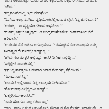
“ಶಿವನ ಆಕಾರವಿಲ್ಲದ, ಯಾವ ದೇವರ ಕಲ್ಪನೆಯೂ ಇಲ್ಲದ ಈ ಸಾಧನ ದೇವನೇ.”
“ಹೌದು.”
“ಕಲ್ಲಿನಂತಿದೆಯಲ್ಲ. ಇದು ದೇವನೇ?”
“ನಿನಗಿದು ಕಲ್ಲು. ನನಗಿದು ದೃಷ್ಟಿಯೋಗದಲ್ಲಿ ಕಾಣುವ ದೈವ. ನಿನ್ನ ಹೆಸರೇನು..?”
“ಆದಯ್ಯ… ಈ ದೃಷ್ಟಿಯೋಗದಿಂದ ಲಾಭವೇನು?”
“ಮನಸ್ಸು ನಿಶ್ಚಲಗೊಳ್ಳುವುದು. ಆ ಚಂದ್ರಮೌಳೇಶನೆಂಬ ಗುಹಾವಾಸಿಯ ನೆಲೆ
ಅರಿವುದು.”
“ಆ ದೇವರ ನೆಲೆ ಅರಿತು ಆಗುವುದೇನು..? ನಮ್ಮೂರಿನ ಸೋಮನಾಥನು ನಮ್ಮ
ಸೌರಾಷ್ಟ್ರದ ದೇವಳದಲ್ಲೇ ಇದ್ದಾನಲ್ಲ…”
“ಹೌದು ಸೋಮೇಶ್ವರ ಅಲ್ಲಿದ್ದಾನೆ. ಆದರೆ ನೀನೀಗ ಎಲ್ಲಿದ್ದೀ…”
“ಇಲ್ಲಿದ್ದೇನೆ ಕಂನಾಡಿನಲ್ಲಿ.”
“ನಿನಗಿಲ್ಲಿ ತಾಪತ್ರಯ ಒದಗಿದಾಗ ಯಾವ ದೇವರನ್ನು ನೆನೆಯುವೆ.”
“ಸೋಮನಾಥನನ್ನ.”
“ಅವನೇಕೆ ಇಲ್ಲಿ ಬಂದು ನಿನ್ನ ತಾಪತ್ರಯ ನೀಗಿಸಬೇಕು.”
“ಸೋಮನಾಥ ಎಲ್ಲೆಲ್ಲಿಯೂ ಇದ್ದಾನೆ.”
“ಎಲ್ಲೆಲ್ಲಿಯೂ ಅಂದರೆ..?”
“ನಾನು ಹೋಗುವ ಎಲ್ಲ ಕಡೆಯಲ್ಲೂ.”
“ಹಾಂ.. ನಾನು ಎನ್ನುವ ಅರಿವಿನೊಳಗೆ ಸೌರಾಷ್ಟ್ರದ ಸೋಮೇಶನು ಇದ್ದಾನಲ್ಲವೇ.. ಆ