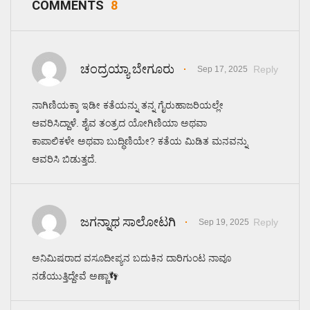
COMMENTS
8
ಚಂದ್ರಯ್ಯಾ ಬೇಗೂರು
Reply
Sep 17, 2025
ನಾಗಿಣಿಯಕ್ಕಾ ಇಡೀ ಕತೆಯನ್ನು ತನ್ನ ಗೈರುಹಾಜರಿಯಲ್ಲೇ
ಆವರಿಸಿದ್ದಾಳೆ. ಶೈವ ತಂತ್ರದ ಯೋಗಿಣಿಯಾ ಅಥವಾ
ಕಾಪಾಲಿಕಳೇ ಅಥವಾ ಬುದ್ಧಿಣಿಯೇ? ಕತೆಯ ಮಿಡಿತ ಮನವನ್ನು
ಆವರಿಸಿ ಬಿಡುತ್ತದೆ.
ಜಗನ್ನಾಥ ಸಾಲೋಟಗಿ
Reply
Sep 19, 2025
ಅನಿಮಿಷರಾದ ವಸೂದೀಪ್ಯನ ಬದುಕಿನ ದಾರಿಗುಂಟ ನಾವೂ
ನಡೆಯುತ್ತಿದ್ದೇವೆ ಅಣ್ಣಾ👣