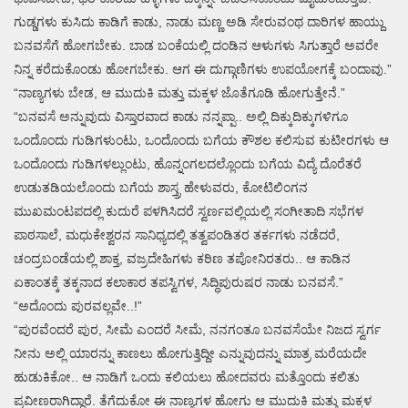
ಗುಡ್ಡಗಳು ಕುಸಿದು ಕಾಡಿಗೆ ಕಾಡು, ನಾಡು ಮಣ್ಣ ಅಡಿ ಸೇರುವಂಥ ದಾರಿಗಳ ಹಾಯ್ದು
ಬನವಸೆಗೆ ಹೋಗಬೇಕು. ಬಾಡ ಬಂಕೆಯಲ್ಲಿ ದಂಡಿನ ಆಳುಗಳು ಸಿಗುತ್ತಾರೆ ಅವರೇ
ನಿನ್ನ ಕರೆದುಕೊಂಡು ಹೋಗಬೇಕು. ಆಗ ಈ ದುಗ್ಗಾಣಿಗಳು ಉಪಯೋಗಕ್ಕೆ ಬಂದಾವು.”
“ನಾಣ್ಯಗಳು ಬೇಡ, ಆ ಮುದುಕಿ ಮತ್ತು ಮಕ್ಕಳ ಜೊತೆಗೂಡಿ ಹೋಗುತ್ತೇನೆ.”
“ಬನವಸೆ ಅನ್ನುವುದು ವಿಸ್ತಾರವಾದ ಕಾಡು ನನ್ನಪ್ಪಾ.. ಅಲ್ಲಿ ದಿಕ್ಕುದಿಕ್ಕುಗಳಿಗೂ
ಒಂದೊಂದು ಗುಡಿಗಳುಂಟು, ಒಂದೊಂದು ಬಗೆಯ ಕೌಶಲ ಕಲಿಸುವ ಕುಟೀರಗಳು ಆ
ಒಂದೊಂದು ಗುಡಿಗಳಲ್ಲುಂಟು, ಹೊನ್ನಂಗಲದಲ್ಲೊಂದು ಬಗೆಯ ವಿದ್ಯೆ ದೊರೆತರೆ
ಉಡುತಡಿಯಲೊಂದು ಬಗೆಯ ಶಾಸ್ತ್ರ ಹೇಳುವರು, ಕೋಟಿಲಿಂಗನ
ಮುಖಮಂಟಪದಲ್ಲಿ ಕುದುರೆ ಪಳಗಿಸಿದರೆ ಸ್ವರ್ಣವಲ್ಲಿಯಲ್ಲಿ ಸಂಗೀತಾದಿ ಸಭೆಗಳ
ಪಾಠಸಾಲೆ, ಮಧುಕೇಶ್ವರನ ಸಾನಿಧ್ಯದಲ್ಲಿ ತತ್ವಪಂಡಿತರ ತರ್ಕಗಳು ನಡೆದರೆ,
ಚಂದ್ರಬಂಡೆಯಲ್ಲಿ ಶಾಕ್ತ, ವಜ್ರದೇಹಿಗಳು ಕಠಿಣ ತಪೋನಿರತರು.. ಆ ಕಾಡಿನ
ಏಕಾಂತಕ್ಕೆ ತಕ್ಕನಾದ ಕಲಾಕಾರ ತಪಸ್ವಿಗಳ, ಸಿದ್ಧಿಪುರುಷರ ನಾಡು ಬನವಸೆ.”
“ಅದೊಂದು ಪುರವಲ್ಲವೇ..!”
“ಪುರವೆಂದರೆ ಪುರ, ಸೀಮೆ ಎಂದರೆ ಸೀಮೆ, ನನಗಂತೂ ಬನವಸೆಯೇ ನಿಜದ ಸ್ವರ್ಗ
ನೀನು ಅಲ್ಲಿ ಯಾರನ್ನು ಕಾಣಲು ಹೋಗುತ್ತಿದ್ದೀ ಎನ್ನುವುದನ್ನು ಮಾತ್ರ ಮರೆಯದೇ
ಹುಡುಕಿಕೋ.. ಆ ನಾಡಿಗೆ ಒಂದು ಕಲಿಯಲು ಹೋದವರು ಮತ್ತೊಂದು ಕಲಿತು
ಪ್ರವೀಣರಾಗಿದ್ದಾರೆ. ತೆಗೆದುಕೋ ಈ ನಾಣ್ಯಗಳ ಹೋಗು ಆ ಮುದುಕಿ ಮತ್ತು ಮಕ್ಕಳ