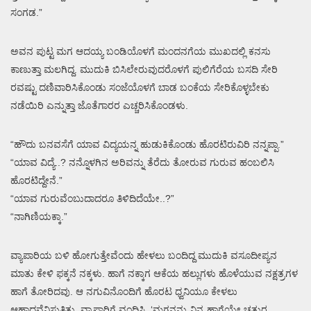
ಸಂಗಡ.”
ಅವನ ಪುಟ್ಟ ಮಗ ಆದಯ್ಯ ಬಂಡಿಯೊಳಗೆ ಮಂದನಗೆಯ ಮುಖದಲ್ಲಿ ಕನಸು
ಕಾಣುತ್ತಾ ಮಲಗಿದ್ದ. ಮುದುಕಿ ಬಿಸಿಲೇರುವುದರೊಳಗೆ ಪುಲಿಗೆರೆಯ ಬಸದಿ ಸೇರಿ
ರವಷ್ಟು ದಣಿವಾರಿಸಿಕೊಂಡು ಸಂಜೆಯೊಳಗೆ ಬಾಡ ಬಂಕೆಯ ಸೇರಿಕೊಳ್ಳಬೇಕು
ನಡೆಯಿರಿ ಎನ್ನುತ್ತಾ ಜೊತೆಗಾರರ ಎಚ್ಚರಿಸಿಕೊಂಡಳು.
“ಹೌದು ಬನವಸೆಗೆ ಯಾವ ವಿದ್ಯಯನ್ನ ಹುಡುಕಿಕೊಂಡು ಹೊರಟಿರುವಿರಿ ನನ್ನಪ್ಪಾ.”
“ಯಾವ ವಿದ್ಯೆ..? ನನ್ನೊಳಗಿನ ಅರಿವನ್ನು ತೆರೆದು ತೋರುವ ಗುರುವ ಹಂಬಲಿಸಿ
ಹೊರಟಿದ್ದೇನೆ.”
“ಯಾವ ಗುರುವೆಂಬುದಾದರೂ ತಿಳಿದಿದೆಯೇ..?”
“ನಾಗಿಣಿಯಕ್ಕಾ.”
ವ್ಯಾಪಾರಿಯ ಬಳಿ ಹೋಗುತ್ತೇವೆಂದು ಹೇಳಲು ಬಂದಿದ್ದ ಮುದುಕಿ ವಸೂದೀಪ್ಯನ
ಮಾತು ಕೇಳಿ ಫಕ್ಕನೆ ನಕ್ಕಳು. ಹಾಗೆ ನಕ್ಕಾಗ ಆಕೆಯ ಹಲ್ಲುಗಳು ಹೊಳೆಯುವ ನಕ್ಷತ್ರಗಳ
ಹಾಗೆ ತೋರಿದವು. ಆ ನಗುವಿನೊಂದಿಗೆ ಹೊರಟ ಧ್ವನಿಯೂ ಕೇಳಲು
ಆಹ್ಲಾದವೆನಿಸುತ್ತಿತ್ತು. ವ್ಯಾಪಾರಿಗೆ ವಂದಿಸಿ, ‘ಮಗನನ್ನು ನಿನ್ನ ಹಾಗೆಯೇ ಚತುರ