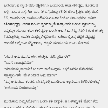
ಎದುರಾಗುವ ಪ್ರಾಣಿ-ಪಶು-ಪಕ್ಷಿಗಳಿಗೂ ಒಂದೊಂದು ಹಾಡುಗಳಿದ್ದವು. ತೊಡರುವ
ಬಳ್ಳಿ, ನಾರುವ ಸಸ್ಯ, ಗಿಡ-ಮರಗಳ ಬಗ್ಗೆಯಲ್ಲಾ ಕತೆಗಳ ಹೇಳುತ್ತಿದ್ದಳು. ಹಳ್ಳ, ತೊರೆ,
ಕೆರೆ, ಬಾವಿಗಳಿಗೂ, ಹಾಳುಮಂಟಪಗಳಿಗೂ ಏನಕೇನೋ ಸಂಬಂಧಗಳು ಆಕೆಯ
ಕತೆಗಳಲ್ಲಿದ್ದವು. ಅವಳ ಗಂಟಲ ಸ್ವರವನ್ನು ಕೇಳುತ್ತಾ ಅದೇ ಬಗೆಯ ದ್ವನಿಯನ್ನು
ಇನ್ನೆಲ್ಲೋ ಯಾವಾಗಲೋ ಕೇಳಿದ್ದೆನಲ್ಲ ಎಂದು ಅವನ ಮನಸ್ಸು ನೆನಪಿನ ಗುಹೆ ಹೊಕ್ಕು
ಕೆದಕುತ್ತಲಿತ್ತು. ಅವಳು ಕೊಟ್ಟಿದ್ದ ಗೆಜ್ಜೆಕೋಲಿನ ತುದಿಯಲ್ಲಿ ತನ್ನ ರಟ್ಟೆಗೆ ಕಟ್ಟಲ್ಪಟ್ಟ
ದಾರದೆಳೆ ಅಲ್ಲಿಯೂ ಕಟ್ಟಲಾಗಿತ್ತು. ಚಕ್ಕನೇ ಮುದುಕಿಯ ಮುಖ ನೋಡಿದ.
“ಯಾವ ಅನುಮಾನದ ಹುಳ ಹೊಕ್ಕಿತು ಮರಿಸ್ವಾಮಿಗಳೇ?”
“ನಿಮಗೆ ಕಾಣುತ್ತದೆಯೇ!”
“ಯಾವದನ್ನು ಕಾಣಬೇಕೋ ಅದು ಕಾಣಿಸುವುದು. ಕತ್ತಲೊಳಗೂ ಬೆಳಕಿರತದೆ
ಸಣ್ಣಸ್ವಾಮಿಗಳೇ. ಹೇಳಿ ಯಾವ ಅನುಮಾನ?”
“ನನ್ನ ಅನುಮಾನ ಕಂಡರೆ, ಮನಸ್ಸಿನಲ್ಲಿ ಮೂಡಿರುವ ಕಲ್ಪನೆಯೂ ತಿಳಿದಿರಬೇಕಲ್ಲ.”
“ಅದೊಂದು ಕೊರೆಯಾಯ್ತು.”
ಮುದುಕಿಯ ನಿಟ್ಟುಸಿರೊಳಗೂ ಒಂದು ಕತೆ ಇದ್ದಂತೆ, ಆ ಒಳಗಿದ್ದ ಕತೆ ಹೊರಗೆಳೆದು
ಅಪಾರ ಗಾಳಿಗೆ ತೂರಿಬಿಟ್ಟಳು. ಹೊರಗೆ ಕಾಣಲಾರದವರು ಒಳಗೆ ಕಾಣುವುದನ್ನು