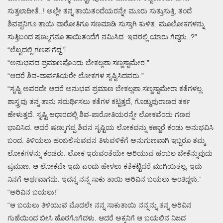
ಸುತ್ತಲಾದೀತೆ..! ಅಲ್ಲೇ ತನ್ನ ತಾಯಿತಂದೆಯರನ್ನೇ ಮೂರು ಸುತ್ತುಸುತ್ತಿ, ತಂದೆ
ಶಿವಪ್ಪನಿಗೂ ತಾಯಿ ಪಾರೋತಿಗೂ ಸಣಮಾಡಿ ಸುಸ್ತಾಗಿ ಕುಳಿತ. ಮೂಲೋಕಗಳನ್ನು
ಸುತ್ತಿಬಂದ ಷಣ್ಮುಗನೂ ತಾಯಿತಂದೆಗೆ ನಮಿಸಿದ. ಇವರಲ್ಲಿ ಯಾರು ಗೆದ್ದರು..?”
“ಲೆಖ್ಖದಲ್ಲಿ ಗಣಪ ಗೆದ್ದ.”
“ಅನುಭವದ ಪ್ರಮಾಣವೊಂದು ಬೇಕಲ್ಲಪಾ ಸಣ್ಣಸ್ವಾಮೇರ.”
“ಆದರೆ ಶಿವ-ಪಾರ್ವತಿಯರೇ ಲೋಕಗಳ ಸೃಷ್ಟಿಸಿದವರು.”
“ಸೃಷ್ಟಿ ಅವರದೇ ಆದರೆ ಅನುಭವ ಪ್ರಮಾಣ ಬೇಕಲ್ಲಪಾ ಸಣ್ಣಸ್ವಾಮೇರಾ ಕತೆಗಳಲ್ಲ.
ಶಾಸ್ತ್ರವು ತನ್ನ ತಾನು ಸಮರ್ಥಿಸಲು ಕತೆಗಳ ಕಟ್ಟತ್ತದೆ, ಗೊಡ್ಡುಪುರಾಣದ ತರ್ಕ
ಹೇಳುತ್ತದೆ. ಸೃಷ್ಟಿ ಆಧಾರದಲ್ಲಿ ಶಿವ-ಪಾರೋತಿಯರನ್ನೇ ಲೋಕವೆಂದು ಗಣಪ
ಭಾವಿಸಿದ. ಆದರೆ ಷಣ್ಮುಗಪ್ಪ ಶಿವನ ಸೃಷ್ಟಿಯ ಲೋಕವನ್ನು ಕಣ್ಣಾರೆ ಕಂಡು ಅನುಭವಿಸಿ
ಬಂದ. ತಿಳಿಯಲು ಹಂಬಲಿಸುವವನ ತಿಳುವಳಿಕೆಗೆ ಅನುಗುಣವಾಗಿ ಇಬ್ಬರೂ ತಮ್ಮ
ಲೋಕಗಳನ್ನು ಕಂಡರು. ಲೋಕ ಇರುವಂತೆಯೇ ಅರಿಯುವ ಹಂಬಲ ಬೇಕೆನ್ನುವುದು
ಪ್ರಮಾಣ. ಆ ಲೋಕವೇ ಇದು ಎಂದು ಹೇಳಲು ಕತೆಕಟ್ಟಿದರೆ ಮುಗಿಯಿತಲ್ಲ. ಇದು
ನಿನಗೆ ಅರ್ಥವಾಗದು. ಇದನ್ನ ನನ್ನ ಸಾಕು ತಾಯಿ ಅರಿವಿನ ಬಯಲು ಅಂತಿದ್ದಳು.”
“ಅರಿವಿನ ಬಯಲು!”
“ಆ ಬಯಲು ತಿಳಿಯುವ ಮೊದಲೇ ನನ್ನ ಸಾಕುತಾಯಿ ನನ್ನನ್ನು ತನ್ನ ಅರಿವಿನ
ಗುಹೆಯಿಂದ ಬೀಸಿ ಹೊರಗೊಗೆದಳು. ಆದರೆ ಅಕ್ಕನಿಗೆ ಆ ಬಯಲಿನ ನಿಜದ