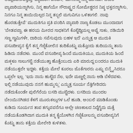
ವ್ಯಾಪಾರಿಯನ್ನಾಗಿಸು, ನಿನ್ನ ಹಾಗೆಯೇ ಸೌರಾಷ್ಟ್ರದ ಸೋಮೇಶ್ವರನ ನಿಷ್ಠ ಭಕ್ತನನ್ನಾಗಿಸು,
ನಿನಗೂ ನಿನ್ನ ತಾಯಿಯಿಲ್ಲದ ನಿನ್ನ ತಬ್ಬಲಿ ಮಗುವಿಗೂ ಒಳಿತಾಗಲಿ. ನಾವು
ಹೊರಡುತ್ತೇವೆ’ ಮುದುಕಿಗೂ ಪ್ರತಿ ವಂದಿಸಿ ವ್ಯಾಪಾರಿ ನಾಣ್ಯ ಕೊಡಲು ಮುಂದಾದಾಗ
‘ಬೇಡವಪ್ಪಾ, ಈ ಹರಯ ಮೀರದ ಸಾಧಕನಿಗೆ ಕೊಟ್ಟಿದ್ದಿಯಲ್ಲ ಅಷ್ಟೆ ಸಾಕು, ನಡಿಯಿರಿ
ಸಣ್ಣ ಸ್ವಾಮಿಗಳೇ, ದಾರಿಯ ಸವೆಸುವುದು ಬಹಳ ಇದೆ’ ಎನ್ನುತ್ತ ಆ ಮುದುಕಿ
ವಸೂದೀಪ್ಯನ ಕೈಗೆ ತನ್ನ ಗೆಜ್ಜೆಕೋಲಿನ ತುದಿಕೊಟ್ಟು ಮತ್ತೊಂದು ತುದಿಯನ್ನು ತಾನು
ಹಿಡಿದು ನಡೆದಳು. ಮುಂದೆ ವಸೂದೀಪ್ಯ ಹಿಂದೆ ಮುದುಕಿಯೂ, ಮುದುಕಿಯ ಹಿಂದೆ
ಮಕ್ಕಳೂ ಸಾಲುಗಟ್ಟಿ ನಡೆಯುತ್ತಾ ಹೊತ್ತೆಂಬುದು ಏರಿ ಮಾರುದ್ದ ಬಂದರೂ ಮುದುಕಿ
ನಡೆಯುತ್ತಲೇ ಇದ್ದಳು. ಕತ್ತೆಯ ಮೇಲೆ ಕೂರಲು ಜೊತೆಗಾರರು ಎಷ್ಟು ಬಿನ್ನೈಸಿದರೂ
ಒಪ್ಪಲೇ ಇಲ್ಲ. ‘ಇದು ನಾನು ಹುಟ್ಟಿದ ನೆಲ, ಇದೇ ಮಣ್ಣಲ್ಲಿ ನಾನು ಆಡಿ ಬೆಳೆದವಳು.
ಇಲ್ಲಿ ನಡೆಯುವುದು ನನಗೆ ಹುಮ್ಮಸ್ಸು’ ಎನ್ನುತ್ತ ಸೂರ್ಯ ನೆತ್ತಿಗೇರಿದರು
ನಡೆದುಕೊಂಡೇ ಪುಲಿಗೆರೆಯ ಬಸದಿ ಮುಟ್ಟಿದಳು. ಬಸದಿಯ ಮುಂದಲ
ಬೇಂಯಿನಗಿಡದ ಕೆಳಗೆ ಮೂರುಕಲ್ಲುಗಳ ಒಲೆ ಹೂಡಿ, ಅಂಬಲಿ ಮಾಡಿಕೊಂಡು
ಕುಡಿದು ಸೂರ್ಯನ ತಾಪ ತಗ್ಗುವವರೆಗೂ ಅಲ್ಲೇ ಚಣಕಾಲದ ನಿದ್ದೆಗೈದು ಮತ್ತೆ
ನಡೆಯತೊಡಗಿದಾಗ ಮುದುಕಿ ತನ್ನ ಕೈಯೊಳಗಿನ ಗೆಜ್ಜೆಕೋಲನ್ನು ವಸೂದೀಪ್ಯನಿಗೆ
ಕೊಟ್ಟು ತಾನು ಕತ್ತೆಯ ಮೇಲೇರಿ ಕುಳಿತಳು.