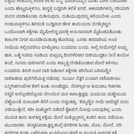
ಒಳ್ಳೆಯ ರೀತಿಯಲ್ಲಿ ಕುಣಿತ ಕಲಿತು ಬನ್ನಿ, ಮಾದೇವಮ್ಮನ ಮಾತು ಮೀರಿ ನಡೆಯದಿರಿ
ಎಂದು ಹೆಣ್ಣುಮಕ್ಕಳಿಗೂ, ಶಾಸ್ತ್ರಕ್ಕೆ ಬದ್ದರಾಗಿ ಕಲಿಕೆ ಇರಲಿ, ಆಕಾರಾದಿಗಳನ್ನು ಸರಿಯಾಗಿ
ಮನನ ಮಾಡಿಕೊಂಡು ನುಡಿಸುವುದು, ನುಡಿಯುವುದನ್ನು ಕಲಿಯಬೇಕು ಎಂದು
ಗಂಡುಮಕ್ಕಳಿಗೂ ತಿಳಿದಂತೆ ಬುದ್ದಿವಾದ ಹೇಳಿ ತಾಯಿಯರು ಬೀಳ್ಕೊಟ್ಟಾಗ
ಒಂದೊಂದಾಗಿ ಕತ್ತೆಗಳು ಮೈಮೇಲಿದ್ದ ಭಾರಕ್ಕೆ ಅನುಸಾರವಾಗಿ ಮೈಕೊಡವಿಕೊಂಡು
ಕಾಲುಗಳ ನಿಗಚಿ ಮಂದಡಿಯಿಡುತ್ತಾ ಹೊರಟವು. ಎರಡು ಹರದಾರಿಯ ಊರ
ಸೀಮೆಯ ಕಲ್ಲಿನವರೆಗೂ ಬೀಳ್ಕೊಡಲು ಬಂದವರು ಬಂದು, ಅಲ್ಲಿ ಸೀಮೆಗಲ್ಲಿಗೆ ಉಪ್ಪು
ಹಾಕಿ, ಎಣ್ಣೆ ಸುರಿದು ಸೂಡಿಯ ಮಲ್ಲಯ್ಯ ದಿನಗಳೆರಡರ ದಾರಿಯುದ್ದಕೂ ನೀನೆ ಕಾಯೋ
ತಂದೆ, ಸುಗಮ ದಾರಿಸಾಗಲಿ ಎಂದು ಕಣ್ಮುಚ್ಚಿ ಬೇಡಿಕೊಂಡಾದ ಮೇಲೆ ಕಳಿಸಲು
ಬಂದವರು ತಿರುಗಿ ಊರ ದಾರಿ ಹಿಡಿದಾಗ ಕತ್ತೆಗಳು ಕರಿನೆಲದ ಎರಿಮಣ್ಣಿನ
ದಾರಿಹಿಡಿದು ಪುಲಿಗೆರೆಯತ್ತ ನಡೆದವು. ಸೂರ್ಯ ನೆತ್ತಿಗೆ ಬಂದಾಗ ದಣಿವಾರಿಸಲು
ಬನ್ನಿಗಿಡಗಂಪೆಗಳ ಕೆಳಗೆ ಕೂತು ಉಂಡೆದ್ದರು. ನೆರಳಿಲ್ಲದ ಆ ಕುರುಚಲು ಗಿಡಗಳು
ಬಿಟ್ಟರೆ ಅಲ್ಲೊಂದಿಲ್ಲೊಂದು ಬೇಂಯಿನ ಮರ ಕಾಣುತ್ತಿದ್ದವು. ಭೂಮಿಯ ಮಣ್ಣೆಂಬುದು
ಬೆಣ್ಣೆಯಂತೆ ನುಣುಪಾಗಿ ತೆರೆಗೆ ಬಂದು ಬಿದ್ದಂತಿತ್ತು. ‘ಕೆಮ್ಮಣ್ಣಿನ ಸೀಮೆ ದಾಟಿದ್ದರೆ ನಾನು
ನಡೆಯುತ್ತೇನೆ, ಕರೀ ಮಣ್ಣೊಳಗೆ ನಡೆದರೆ ಕೈಕಾಲಿಗೆ ನೋವು ಬರುವುದಿಲ್ಲ’ ಎಂದು
ಮುದುಕಿ ತಾನು ಕುಳಿತಿದ್ದ ಕತ್ತೆಯ ಮೇಲೆ ಮತ್ತೊಬ್ಬಳನ್ನು ಕೂರಿಸಿ ತಾನು ನಡೆಯಲು
ಮುಂದಾದಳು. ಚಿನ್ನಾಟವಾಡುತ್ತಿದ್ದ ಹುಲ್ಲೆ ಚಿಗರಿಗಳ ಹಿಂಡು, ಮೊಲ, ಮೋರೆ, ನರಿ-
ಕಪಲಿಗಳ ಕಂಡು ಎಳೆಮಕ್ಕಳು ಖುಷಿಗೊಂಬುತ್ತಿದ್ದರೆ ಆ ಮುದುಕಿ ಅವುಗಳ ಕತೆ