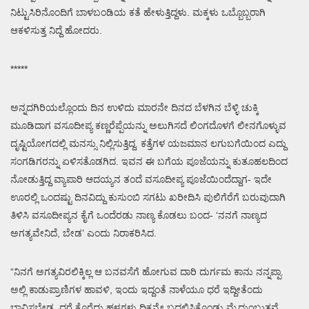
ನಿಟ್ಟುಸಿರಿನೊಂದಿಗೆ ಬಾಳಬಂಡಿಯ ಕತೆ ಹೇಳುತ್ತಿದ್ದಳು. ಮಕ್ಕಳು ಒಬ್ಬೊಬ್ಬರಾಗಿ
ಆಕಳಿಸುತ್ತ ನಿದ್ದೆ ಹೋದರು.
*****
ಅನ್ನದಗಿರಿಯಲ್ಲೊಂದು ದಿನ ಉಳಿದು ಮಾರನೇ ದಿನದ ಬೆಳಗಿನ ಬೆಳ್ಳಿ ಚುಕ್ಕಿ
ಮೂಡಿದಾಗ ವಸೂದೀಪ್ಯ ಕಣ್ಣರೆಪ್ಪೆಯನ್ನು ಅಲುಗಿಸದೆ ಲಿಂಗದೊಳಗೆ ಲೀನಗೊಳ್ಳುವ
ದೃಷ್ಟಿಯೋಗದಲ್ಲಿ ಮನಸ್ಸು ನಿಲ್ಲಿಸುತ್ತಿದ್ದ. ಕತ್ತೆಗಳ ಯಜಮಾನ ಲಗುಬಗೆಯಿಂದ ಎದ್ದು
ಸಂಗಡಿಗರನ್ನು ಏಳಿಸತೊಡಗಿದ. ಇವನ ಈ ಬಗೆಯ ಪೂಜೆಯನ್ನು ಕುತೂಹಲದಿಂದ
ನೋಡುತ್ತಿದ್ದ ವ್ಯಾಪಾರಿ ಆದಯ್ಯನ ತಂದೆ ವಸೂದೀಪ್ಯ ಪೂಜೆಯಿಂದೆದ್ದಾಗ- ಇದೇ
ಊರಲ್ಲಿ ಒಂದಷ್ಟು ದಿನವಿದ್ದು ಕುಸುಂಬಿ ಸಗಟು ಖರೀದಿಸಿ ಪುಲಿಗೆರೆಗೆ ಬರುವುದಾಗಿ
ತಿಳಿಸಿ ವಸೂದೀಪ್ಯನ ಕೈಗೆ ಒಂದೆರಡು ನಾಣ್ಯ ಕೊಡಲು ಬಂದ- ‘ನನಗೆ ನಾಣ್ಯದ
ಅಗತ್ಯವೇನಿದೆ, ಬೇಡ’ ಎಂದು ನಿರಾಕರಿಸಿದ.
“ನಿನಗೆ ಅಗತ್ಯವಿರಲಿಕ್ಕಿಲ್ಲ ಆ ಬನವಸೆಗೆ ಹೋಗುವ ದಾರಿ ದುರ್ಗಮ ಕಾನು ನನ್ನಪ್ಪಾ.
ಅಲ್ಲಿ ಕಾಡುಪ್ರಾಣಿಗಳ ಹಾವಳಿ, ಇಂದು ಇದ್ದಂತೆ ನಾಳೆಯೂ ಧರೆ ಇದ್ದೀತೆಂದು
ಭಾವಿಸಬೇಡ, ಧರೆ ಕೊರೆದು ಹಳ್ಳಗಳು ದಿಕ್ಕನ್ನೇ ಬದಲಿಸಿಕೊಂಡು ಮೈದುಂಬುತ್ತವೆ.