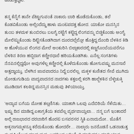
ತನ್ನ ಕೆನ್ನೆಗೆ ತಾನೇ ಪೆಟ್ಟಾಗುವಂತೆ ನಾಕಾರು ಬಾರಿ ಹೊಡೆದುಕೊಂಡು, ತಲೆ
ಕೊಡವಿಕೊಂಡು ಅಲ್ಲಿಂದೆದ್ದು ಹಾಳು ಮಂಟಪದತ್ತ ಹೋದ. ಯಾಕೋ ಮನಸ್ಸಿನ
ತುಂಬ ತಳಮಳ ತುಂಬಿರಲು ಬಲಗೈ ರಟ್ಟೆಗೆ ಕಟ್ಟಿದ್ದ ಲಿಂಗವನ್ನು ಬಿಚ್ಚಿಕೊಂಡು ಅಂಗೈ
ಮೇಲಿಟ್ಟುಕೊಂಡು ದಿಟ್ಟಿಸತೊಡಗಿದಾಗ ದೂರದಲ್ಲೆಲ್ಲೋ ಹೊತ್ತಿದ್ದ ದೊಂದಿ ಬೆಳಕಿನ ಕಿಡಿ
ಆ ಹೊಳೆಯುವ ಲಿಂಗದ ಮೇಲೆ ಅಂಕುರಿಸಿ ಬಿಲ್ಲಾಕಾರದಲ್ಲಿ ಕಣ್ಣಗೊಂಬೆಯವರೆಗೂ
ಬೆಳಕಿನ ಕಿರಣ ಹಬ್ಬಿದಾಗ ಕಣ್ಣೀರಧಾರೆ ಹರಿಯತೊಡಗಿತು. ಏನೆಲ್ಲ ಸಂಗತಿಗಳು
ನೆನಪಿನಲ್ಲಿದ್ದವೋ ಅವುಗಳೆಲ್ಲ ಕಣ್ಣೀರಲ್ಲಿ ತೊಳೆದುಕೊಂಡು ಹೋಗುವಷ್ಟು ಮನಸಾರೆ
ಅತ್ತದ್ದಾಯ್ತು. ಬೆಳಗಿನ ಜಾವವಾದರೂ ನಿದ್ದೆ ಬರಲಿಲ್ಲ. ಮಕ್ಕಳ ಕುಣಿತದ ಸೇವೆ ಮುಗಿದು
ಜೋಡುಗುಡಿಯ ವಾದ್ಯವಾದನದ ನಾದಗಳು ಕತ್ತಲಲ್ಲಿ ಕರಗಿ ಹಾಲ್ಬೆಳಕಿನ ಬೆಳ್ಳಿಚುಕ್ಕಿ
ಮೂಡಿದಾಗ ಕಲಕಿದ್ದ ಮನಸ್ಸಿನ ಮಡುವು ತಿಳಿಯಾಯ್ತು.
‘ಅದ್ಯಾವ ಬಗೆಯ ಮೋಹ ತಲ್ಲಣಿಸಿತು. ಯಾಕಾಗಿ ಒಲವು ಎದೆಬಿರಿಯೆ ಸೆಳೆಯಿತು…
ಇಷ್ಟು ದಿನ ಮಾಡಿದ್ದ ಏಕಾಗ್ರತೆಯ ತಪವೆಲ್ಲ ವ್ಯರ್ಥವಾಯ್ತಲಾ… ನನ್ನ ಬಗೆ ಇಂತಾದರೆ
ಅಲ್ಲಿ ರಾಜಭಾರದ ದರಬಾರಿಗೆ ಹೊರಟ ಬಸವರಸರ ಸ್ಥಿತಿ ಏನಾದುದೋ.. ಜೊತೆಗೆ
ಅಕ್ಕನಾಗಮ್ಮಳನ್ನೂ ಕರೆದುಕೊಂಡು ಹೋದರೇ… ನಾಲ್ಕಾರು ಜನರೊಡನೆ ಒಡನಾಡುತ್ತ