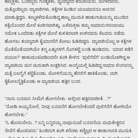
ಹೆಣ್ಮಕ್ಕಳು, ಒಂದಿಬ್ಬರು ಗಂಡೈಕಳು, ವೈಯ್ಯಾರದ ತರುಣಿಯರು, ಮೇಳದವರು,
ಮತ್ತೊಂದಿಬ್ಬರು ವ್ಯಾಪಾರಿಗಳು, ಕತ್ತೆಗಳ ಹಿಂಡಿನ ಯಜಮಾನನೂ ಅವಸರ
ಮಾಡುತ್ತಿದ್ದರು. ಕಣ್ಣುಕಳೆದುಕೊಂಡಿದ್ದ ಹಣ್ಣು ಮುದುಕಿ ಹಾಡುಗಾತಿಯನ್ನು ಮುಂದಿನ
ಕತ್ತೆಯೊಂದರ ಮೇಲೆ ಕೂರಿಸಲಾಗಿತ್ತು. ಎಳೆಮಕ್ಕಳು ತಮ್ಮ ಸಾಮಾನುಸರಂಜಾಮು
ಸಮೇತ ಒಂದೆರಡು ಕತ್ತೆಗಳ ಮೇಲೆ ಕುಳಿತಿರಲಾಗಿ ಉಳಿದವರು ಕೆಲವರು ನಡೆದು
ಹೋಗಲು ತಯ್ಯಾರಾಗಿ ಕೈಯಾಸರೆಗೆ ಕೋಲು ಹಿಡಿದಿದ್ದರು. ವ್ಯಾಪಾರಿಯೊಬ್ಬ ಆ ಕತ್ತೆಗಳ
ಜೊತೆಜೊತೆಯಾಗಿಯೇ ತನ್ನ ಎತ್ತುಗಳಿಗೆ ನೊಗಕಟ್ಟಿ ಬಂಡಿ ಹೂಡಿದನು. ‘ಯಾವ ಕಡೆಗೆ
ಪಯಣ?’ ಹಾಳುಮಂಟಪದಿಂದಲೇ ಕೂಗಿ ಕೇಳಿದ. ‘ಪುಲಿಗೆರೆಗೆ’ ಬಂಡಿಯೊಳಗಿದ್ದ ಆ
ವ್ಯಾಪಾರಿಯ ಮಗ ಚುರುಕಾಗಿ ಉತ್ತರಿಸಿದ. ಅಂಗೈಯಲ್ಲಿ ಹಿಡಿದಿದ್ದ ಸಾಧನಾ ಲಿಂಗವನ್ನು
ಮತ್ತೆ ಬಲಗೈಗೆ ಕಟ್ಟಿಕೊಂಡು, ಜೋಳಿಗೆಯನ್ನು ಹೆಗಲಿಗೆ ಹಾಕಿಕೊಂಡು, ಬಾಗಿ
ಕೈಕೋಲನ್ನೆತ್ತಿಕೊಂಡು ಆ ವ್ಯಾಪಾರಿಯ ಹತ್ತಿರ ಬಂದ.
“ನಾನು ಬನವಾಸಿ ಸೀಮೆಗೆ ಹೋಗಬೇಕು. ಅಲ್ಲಿಂದ ಹತ್ತಿರವಾದೀತೆ…?”
“ನೋಡಿ ಅಯ್ಯನೋರೆ, ನೀವು ಬನವಸೆಗೆ ಹೋಗಬೇಕೆಂದರೆ ಪುಲಿಗೆರೆಗೆ ಹೋಗಿಯೇ
ಹೋಗಬೇಕು.”
“ಓ ಹೊಸಬರೇನು..? ಬನ್ನಿ ಬನ್ನಿರಯ್ಯ ನಾವೂನೂವೆ ಬನವಸೆಯ ಮಧುಕೇಶ್ವರನ
ಸೇವೆಗೆ ಹೊಂಟವರು” ಹಿಂದಿರುಗಿ ಕೂಗಿ ಕರೆದಳು ಕಣ್ಣಿಲ್ಲದ ಆ ಹಾಡುಗಾರತಿ ಮುದುಕಿ.