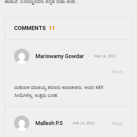
ಹಾಡುವೆ. ಬಸವಣ್ಣನವರು ಕನ್ನಡ ನಾಡು ಕಂಡ...
COMMENTS
11
Mariswamy Gowdar
Feb 14, 2022
Reply
ಮಡಿವಾಳ ಮಾಚಯ್ಯ ಶರಣರು ಕಾಲಾತೀತರು. ಅವರ ಕತೆಗೆ
ಸೀಮೆಗಳಿಲ್ಲ. ಉತ್ತಮ ಬರಹ.
Mallesh P.S
Reply
Feb 14, 2022