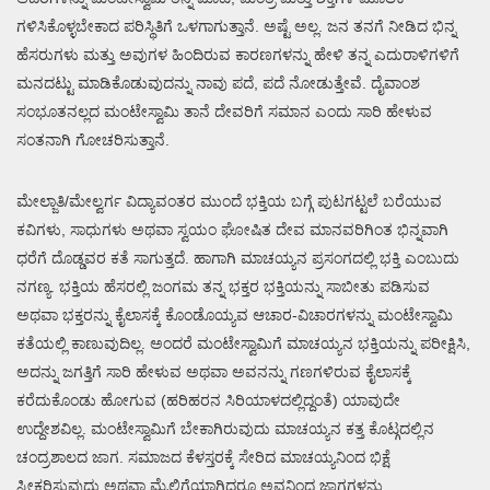
ಗಳಿಸಿಕೊಳ್ಳಬೇಕಾದ ಪರಿಸ್ಥಿತಿಗೆ ಒಳಗಾಗುತ್ತಾನೆ. ಅಷ್ಟೆ ಅಲ್ಲ. ಜನ ತನಗೆ ನೀಡಿದ ಭಿನ್ನ
ಹೆಸರುಗಳು ಮತ್ತು ಅವುಗಳ ಹಿಂದಿರುವ ಕಾರಣಗಳನ್ನು ಹೇಳಿ ತನ್ನ ಎದುರಾಳಿಗಳಿಗೆ
ಮನದಟ್ಟು ಮಾಡಿಕೊಡುವುದನ್ನು ನಾವು ಪದೆ, ಪದೆ ನೋಡುತ್ತೇವೆ. ದೈವಾಂಶ
ಸಂಭೂತನಲ್ಲದ ಮಂಟೇಸ್ವಾಮಿ ತಾನೆ ದೇವರಿಗೆ ಸಮಾನ ಎಂದು ಸಾರಿ ಹೇಳುವ
ಸಂತನಾಗಿ ಗೋಚರಿಸುತ್ತಾನೆ.
ಮೇಲ್ಜಾತಿ/ಮೇಲ್ವರ್ಗ ವಿದ್ಯಾವಂತರ ಮುಂದೆ ಭಕ್ತಿಯ ಬಗ್ಗೆ ಪುಟಗಟ್ಟಲೆ ಬರೆಯುವ
ಕವಿಗಳು, ಸಾಧುಗಳು ಅಥವಾ ಸ್ವಯಂ ಘೋಷಿತ ದೇವ ಮಾನವರಿಗಿಂತ ಭಿನ್ನವಾಗಿ
ಧರೆಗೆ ದೊಡ್ಡವರ ಕತೆ ಸಾಗುತ್ತದೆ. ಹಾಗಾಗಿ ಮಾಚಯ್ಯನ ಪ್ರಸಂಗದಲ್ಲಿ ಭಕ್ತಿ ಎಂಬುದು
ನಗಣ್ಯ. ಭಕ್ತಿಯ ಹೆಸರಲ್ಲಿ ಜಂಗಮ ತನ್ನ ಭಕ್ತರ ಭಕ್ತಿಯನ್ನು ಸಾಬೀತು ಪಡಿಸುವ
ಅಥವಾ ಭಕ್ತರನ್ನು ಕೈಲಾಸಕ್ಕೆ ಕೊಂಡೊಯ್ಯವ ಆಚಾರ-ವಿಚಾರಗಳನ್ನು ಮಂಟೇಸ್ವಾಮಿ
ಕತೆಯಲ್ಲಿ ಕಾಣುವುದಿಲ್ಲ. ಅಂದರೆ ಮಂಟೇಸ್ವಾಮಿಗೆ ಮಾಚಯ್ಯನ ಭಕ್ತಿಯನ್ನು ಪರೀಕ್ಷಿಸಿ,
ಅದನ್ನು ಜಗತ್ತಿಗೆ ಸಾರಿ ಹೇಳುವ ಅಥವಾ ಅವನನ್ನು ಗಣಗಳಿರುವ ಕೈಲಾಸಕ್ಕೆ
ಕರೆದುಕೊಂಡು ಹೋಗುವ (ಹರಿಹರನ ಸಿರಿಯಾಳದಲ್ಲಿದ್ದಂತೆ) ಯಾವುದೇ
ಉದ್ದೇಶವಿಲ್ಲ. ಮಂಟೇಸ್ವಾಮಿಗೆ ಬೇಕಾಗಿರುವುದು ಮಾಚಯ್ಯನ ಕತ್ತ ಕೊಟ್ಗದಲ್ಲಿನ
ಚಂದ್ರಶಾಲದ ಜಾಗ. ಸಮಾಜದ ಕೆಳಸ್ತರಕ್ಕೆ ಸೇರಿದ ಮಾಚಯ್ಯನಿಂದ ಭಿಕ್ಷೆ
ಸ್ವೀಕರಿಸುವುದು ಅಥವಾ ಮೈಲಿಗೆಯಾಗಿದ್ದರೂ ಅವನಿಂದ ಜಾಗಗಳನ್ನು