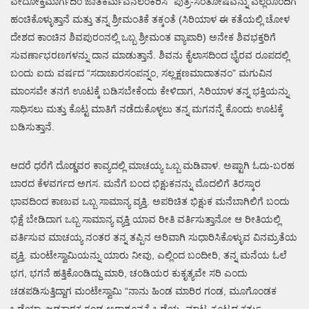
ವೇದೋಕ್ತಮಾರ್ಗದಿಂ ಜಾತಕರ್ಮವನಲಂಕರಿಸಿ” ಪುತ್ರ-ಸಂತೋಷವನ್ನು ಎಲ್ಲರೊಂದಿಗೆ
ಹಂಚಿಕೊಳ್ಳುತ್ತಾನೆ ಮತ್ತು ತನ್ನ ಶ್ರೀಮಂತಿಕೆ ತಕ್ಕಂತೆ (ಸಿರಿಯಾಳ ಈ ಕತೆಯಲ್ಲಿ ಚೋಳ
ದೇಶದ ಕಾಂಚಿನ ಶಿವಪುರಂನಲ್ಲಿ ಒಬ್ಬ ಶ್ರೀಮಂತ ವ್ಯಾಪಾರಿ) ಅನೇಕ ಶಿವಭಕ್ತರಿಗೆ
ಸುವರ್ಣಾಭರಣಗಳನ್ನು ದಾನ ಮಾಡುತ್ತಾನೆ. ಶಿವನು ಕೈಲಾಸದಿಂದ ಭೈರವ ರೂಪದಲ್ಲಿ
ಬಂದು ಐದು ವರ್ಷದ “ಸದಾಚಾರಸಂಪನ್ನಂ, ಸಲ್ಲಕ್ಷಣಮಾದಾತನಂ” ಮಗುವಿನ
ಮಾಂಸವೇ ತನಗೆ ಊಟಕ್ಕೆ ಬಡಿಸಬೇಕೆಂದು ಕೇಳಿದಾಗ, ಸಿರಿಯಾಳ ತನ್ನ ಭಕ್ತಿಯನ್ನು
ಸಾಧಿಸಲು ಮತ್ತು ಕೊಟ್ಟ ಮಾತಿಗೆ ನಡೆದುಕೊಳ್ಳಲು ತನ್ನ ಮಗನನ್ನೆ ಕೊಂದು ಊಟಕ್ಕೆ
ಬಡಿಸುತ್ತಾನೆ.
ಆದರೆ ಧರೆಗೆ ದೊಡ್ಡವರ ಕಾವ್ಯದಲ್ಲಿ ಮಾಚಯ್ಯ ಒಬ್ಬ ಮಡಿವಾಳ. ಅಷ್ಟಾಗಿ ಓದು-ಬರಹ
ಬಾರದ ಕೆಳವರ್ಗದ ಅಗಸ. ಮನೆಗೆ ಬಂದ ಭಿಕ್ಷುಕನನ್ನು ಮೊದಲಿಗೆ ತಿರಸ್ಕಾರ
ಭಾವದಿಂದ ಕಾಣುವ ಒಬ್ಬ ಸಾಮಾನ್ಯ ವ್ಯಕ್ತಿ. ಅಪರಿಚಿತ ಭಿಕ್ಷುಕ ಮನೆಬಾಗಿಲಿಗೆ ಬಂದು
ಭಿಕ್ಷೆ ಬೇಡಿದಾಗ ಒಬ್ಬ ಸಾಮಾನ್ಯ ವ್ಯಕ್ತಿ ಯಾವ ರೀತಿ ವರ್ತಿಸುತ್ತಾನೋ ಆ ರೀತಿಯಲ್ಲಿ
ವರ್ತಿಸುವ ಮಾಚಯ್ಯ ನಂತರ ತನ್ನ ತಪ್ಪಿನ ಅರಿವಾಗಿ ಸುಧಾರಿಸಿಕೊಳ್ಳುವ ವಿನಮ್ರತೆಯ
ವ್ಯಕ್ತಿ. ಮಂಟೇಸ್ವಾಮಿಯನ್ನು ಯಾರು ನೀವು, ಎಲ್ಲಿಂದ ಬಂದೀರಿ, ತನ್ನ ಮನೆಯ ಓಲೆ
ಭಗ, ಭಗನೆ ಹತ್ತಿಕೊಂಡಿದ್ದು ಮಾರಿ, ಚಂಡಿಯರ ಕುಕೃತ್ಯವೇ ಸರಿ ಎಂದು
ಚಡಪಡಿಸುತ್ತಿದ್ದಾಗ ಮಂಟೇಸ್ವಾಮಿ “ನಾನು ಹಿಂಡ ಮಾರಿರ ಗಂಡ, ಮೂಗೊಂಡಕ