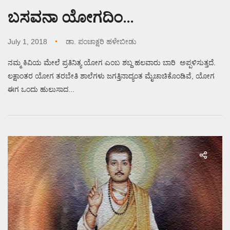
ಬಸವನಾ ಯೋಗದಿಂ…
July 1, 2018
ಡಾ. ಪಂಚಾಕ್ಷರಿ ಹಳೇಬೀಡು
ನಮ್ಮ ಕಿವಿಯ ಮೇಲೆ ಪ್ರತಿನಿತ್ಯ ಯೋಗ ಎಂಬ ಶಬ್ದ ಹಲವಾರು ಬಾರಿ ಅಪ್ಪಳಿಸುತ್ತದೆ.
ಲಕ್ಷಾಂತರ ಯೋಗ ತರಬೇತಿ ಶಾಲೆಗಳು ಜಗತ್ತಿನಾದ್ಯಂತ ಮೈಚಾಚಿಕೊಂಡಿವೆ, ಯೋಗ
ಈಗ ಒಂದು ಹುಲುಸಾದ...