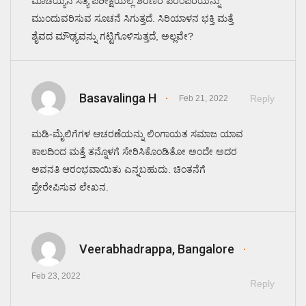
ಮಾಚಯ್ಯನ ಸತ್ಯ ಪರೀಕ್ಷೆಯಲ್ಲಿ ಶರಣರ ಪರಂಪರೆಯನ್ನು
ಮುಂದುವರಿಸುವ ಸೂಚನೆ ಸಿಗುತ್ತದೆ. ಸಿರಿಯಾಳನ ಭಕ್ತಿ ಮತ್ತೆ
ಶೈವದ ಮೌಢ್ಯವನ್ನು ಗಟ್ಟಿಗೊಳಿಸುತ್ತದೆ, ಅಲ್ಲವೇ?
Basavalinga H
Reply
Feb 21, 2022
ಮಡಿ-ಮೈಲಿಗೆಗಳ ಆಚರಣೆಯನ್ನು ಲಿಂಗಾಯತ ಸಮಾಜ ಯಾವ
ಕಾಲದಿಂದ ಮತ್ತೆ ತನ್ನೊಳಗೆ ಸೇರಿಸಿಕೊಂಡಿತೋ ಅಂದೇ ಅದರ
ಅವನತಿ ಆರಂಭವಾಯಿತು ಎನ್ನಬಹುದು. ಚಿಂತನೆಗೆ
ಪ್ರೇರೇಪಿಸುವ ಲೇಖನ.
Veerabhadrappa, Bangalore
Feb 23, 2022
Reply