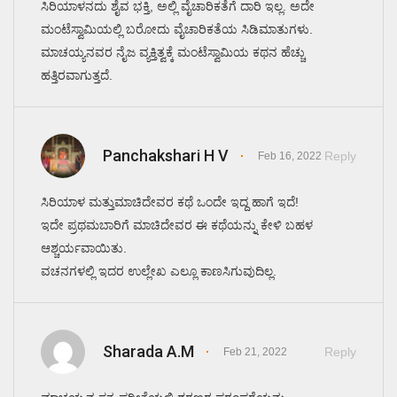
ಸಿರಿಯಾಳನದು ಶೈವ ಭಕ್ತಿ, ಅಲ್ಲಿ ವೈಚಾರಿಕತೆಗೆ ದಾರಿ ಇಲ್ಲ. ಅದೇ
ಮಂಟೆಸ್ವಾಮಿಯಲ್ಲಿ ಬರೋದು ವೈಚಾರಿಕತೆಯ ಸಿಡಿಮಾತುಗಳು.
ಮಾಚಯ್ಯನವರ ನೈಜ ವ್ಯಕ್ತಿತ್ವಕ್ಕೆ ಮಂಟೆಸ್ವಾಮಿಯ ಕಥನ ಹೆಚ್ಚು
ಹತ್ತಿರವಾಗುತ್ತದೆ.
Panchakshari H V
Reply
Feb 16, 2022
ಸಿರಿಯಾಳ ಮತ್ತುಮಾಚಿದೇವರ ಕಥೆ ಒಂದೇ ಇದ್ದ ಹಾಗೆ ಇದೆ!
ಇದೇ ಪ್ರಥಮಬಾರಿಗೆ ಮಾಚಿದೇವರ ಈ ಕಥೆಯನ್ನು ಕೇಳಿ ಬಹಳ
ಆಶ್ಚರ್ಯವಾಯಿತು.
ವಚನಗಳಲ್ಲಿ ಇದರ ಉಲ್ಲೇಖ ಎಲ್ಲೂ ಕಾಣಸಿಗುವುದಿಲ್ಲ.
Sharada A.M
Reply
Feb 21, 2022