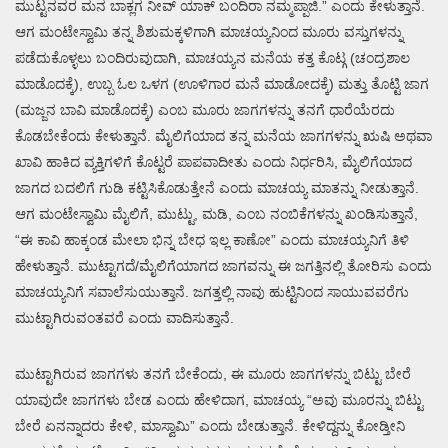
ಮುಟ್ಟನವರ ಮನ ಬಾಕ್ಲಗ ನೀವ್ ಯಾಕ್ ಬಂದಿರಾ ನಮ್ಮಪ್ಪಾಜಿ.” ಎಂದು ಕೇಳುತ್ತಾನೆ.
ಆಗ ಮಂಟೇಸ್ವಾಮಿ ತನ್ನ ಶಿಶುಮಕ್ಕಳಿಗಾಗಿ ಮಾಚಯ್ಯನಿಂದ ಮೂರು ವಸ್ತುಗಳನ್ನು
ಪಡೆದುಕೊಳ್ಳಲು ಬಂದಿರುವುದಾಗಿ, ಮಾಚಯ್ಯನ ಮನೆಯ ಕತ್ತ ಕೊಟ್ಗ (ಚಂದ್ರಶಾಲ
ಮಾಡೊದಕ್ಕೆ), ಉಬ್ಬ ಓಲ ಒಳಗ (ಊಳಿಗಾರ ಮನೆ ಮಾಡೋದಕ್ಕೆ) ಮತ್ತು ತೊಟ್ಟಿ ಜಾಗ
(ಮಜ್ಜನ ಬಾವಿ ಮಾಡೊದಕ್ಕೆ) ಎಂಬ ಮೂರು ಜಾಗಗಳನ್ನು ತನಗೆ ಧಾರೆಯೆರದು
ಕೊಡಬೇಕೆಂದು ಕೇಳುತ್ತಾನೆ. ಮೈಲಿಗೆಯಾದ ತನ್ನ ಮನೆಯ ಜಾಗಗಳನ್ನು ಋಷಿ ಅಥವಾ
ಖಾವಿ ಹಾಕಿದ ವ್ಯಕ್ತಿಗಳಿಗೆ ಕೊಟ್ಟರೆ ಪಾಪವಾದೀತು ಎಂದು ನಿರ್ಧರಿಸಿ, ಮೈಲಿಗೆಯಾದ
ಜಾಗದ ಬದಲಿಗೆ ಗುಡಿ ಕಟ್ಟಿಸಿಕೊಡುತ್ತೇನೆ ಎಂದು ಮಾಚಯ್ಯ ಮಾತನ್ನು ನೀಡುತ್ತಾನೆ.
ಆಗ ಮಂಟೇಸ್ವಾಮಿ ಮೈಲಿಗೆ, ಮುಟ್ಟು, ಮಡಿ, ಎಂಬ ನಂಬಿಕೆಗಳನ್ನು ಖಂಡಿಸುತ್ತಾನೆ,
“ಈ ಕಾವಿ ಹಾಕ್ಕಂಡ ಮೇಲಾ ಭಿನ್ನ ಬೇಧ ಇಲ್ಲ ಕಾಣೋ” ಎಂದು ಮಾಚಯ್ಯನಿಗೆ ತಿಳಿ
ಹೇಳುತ್ತಾನೆ. ಮುಟ್ಟಾಗದೆ/ಮೈಲಿಗೆಯಾಗದ ಜಾಗವನ್ನು ಈ ಜಗತ್ತಿನಲ್ಲಿ ತೋರಿಸು ಎಂದು
ಮಾಚಯ್ಯನಿಗೆ ಸವಾಲೆಸುಯುತ್ತಾನೆ. ಜಗತ್ತಲ್ಲಿ ನಾವು ಹುಟ್ಟಿನಿಂದ ಸಾಯುವವರೆಗು
ಮುಟ್ಟಾಗಿರುವಂತವರೆ ಎಂದು ವಾದಿಸುತ್ತಾನೆ.
ಮುಟ್ಟಾಗಿರುವ ಜಾಗಗಳು ತನಗೆ ಬೇಕೆಂದು, ಈ ಮೂರು ಜಾಗಗಳನ್ನು ಬಿಟ್ಟು ಬೇರೆ
ಯಾವುದೇ ಜಾಗಗಳು ಬೇಡ ಎಂದು ಹೇಳಿದಾಗ, ಮಾಚಯ್ಯ “ಅವು ಮೂರನ್ನು ಬಿಟ್ಟು
ಬೇರೆ ಏನನ್ನಾದರು ಕೇಳಿ, ಮಾಸ್ವಾಮಿ” ಎಂದು ಬೇಡುತ್ತಾನೆ. ಕೇಳಿದ್ದನ್ನು ಕೋಡ್ತೀನಿ