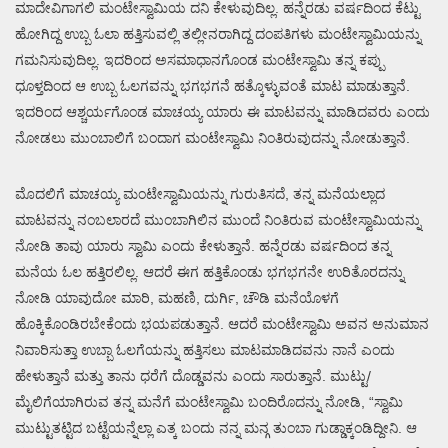
ಮಾದೇವಿಗಾಗಲಿ ಮಂಟೇಸ್ವಾಮಿಯ ದನಿ ಕೇಳುವುದಿಲ್ಲ. ಹನ್ನೆರಡು ವರ್ಷದಿಂದ ಕೆಟ್ಟು
ಹೋಗಿದ್ದ ಉಬ್ಬ ಓಲಾ ಹತ್ತಿಸುವಲ್ಲಿ ತಲ್ಲೀನರಾಗಿದ್ದ ದಂಪತಿಗಳು ಮಂಟೇಸ್ವಾಮಿಯನ್ನು
ಗಮನಿಸುವುದಿಲ್ಲ. ಇದರಿಂದ ಅಸಮಾಧಾನಗೊಂಡ ಮಂಟೇಸ್ವಾಮಿ ತನ್ನ ಕಪ್ಪು
ಧೂಳ್ತದಿಂದ ಆ ಉಬ್ಬ ಓಲಗವನ್ನು ಭಗಭಗನೆ ಹತ್ಕೊಳ್ಳುವಂತೆ ಮಾಟ ಮಾಡುತ್ತಾನೆ.
ಇದರಿಂದ ಆಶ್ಚರ್ಯಗೊಂಡ ಮಾಚಯ್ಯ ಯಾರು ಈ ಮಾಟವನ್ನು ಮಾಡಿದವರು ಎಂದು
ನೋಡಲು ಮುಂಬಾಲಿಗೆ ಬಂದಾಗ ಮಂಟೇಸ್ವಾಮಿ ನಿಂತಿರುವುದನ್ನು ನೋಡುತ್ತಾನೆ.
ಮೊದಲಿಗೆ ಮಾಚಯ್ಯ ಮಂಟೇಸ್ವಾಮಿಯನ್ನು ಗುರುತಿಸದೆ, ತನ್ನ ಮನೆಯಲ್ಲಾದ
ಮಾಟವನ್ನು ನಂಬಲಾರದೆ ಮುಂಬಾಗಿಲಿನ ಮುಂದೆ ನಿಂತಿರುವ ಮಂಟೇಸ್ವಾಮಿಯನ್ನು
ನೋಡಿ ತಾವು ಯಾರು ಸ್ವಾಮಿ ಎಂದು ಕೇಳುತ್ತಾನೆ. ಹನ್ನೆರಡು ವರ್ಷದಿಂದ ತನ್ನ
ಮನೆಯ ಓಲ ಹತ್ತಿರಲಿಲ್ಲ. ಆದರೆ ಈಗ ಹತ್ತಿಕೊಂಡು ಭಗಭಗನೇ ಉರಿತೊರದನ್ನು
ನೋಡಿ ಯಾವುದೋ ಮಾರಿ, ಮಹಣಿ, ದುರ್ಗಿ, ಚೌಡಿ ಮನೆಯೊಳಗೆ
ಹೊಕ್ಕಿಕೊಂಡಿರಬೇಕೆಂದು ಭಯಪಡುತ್ತಾನೆ. ಆದರೆ ಮಂಟೇಸ್ವಾಮಿ ಅವನ ಅನುಮಾನ
ನಿವಾರಿಸುತ್ತಾ ಉಬ್ಬಾ ಓಲಗೆಯನ್ನು ಹತ್ತಿಸಲು ಮಾಟಮಾಡಿದವನು ನಾನೆ ಎಂದು
ಹೇಳುತ್ತಾನೆ ಮತ್ತು ತಾನು ಧರೆಗೆ ದೊಡ್ಡವನು ಎಂದು ಸಾರುತ್ತಾನೆ. ಮುಟ್ಟು/
ಮೈಲಿಗೆಯಾಗಿರುವ ತನ್ನ ಮನೆಗೆ ಮಂಟೇಸ್ವಾಮಿ ಬಂದಿರೊದನ್ನು ನೋಡಿ, “ಸ್ವಾಮಿ
ಮುಟ್ಟುತಟ್ಟಿದ ಬಟ್ಟೆಯನ್ನೆಲ್ಲಾ ಎತ್ಕ ಬಂದು ನನ್ನ ಮನ್ಗ ತುಂಬಾ ಗುಡ್ಡಾಕ್ಕಂಡಿದ್ದೀನಿ. ಆ