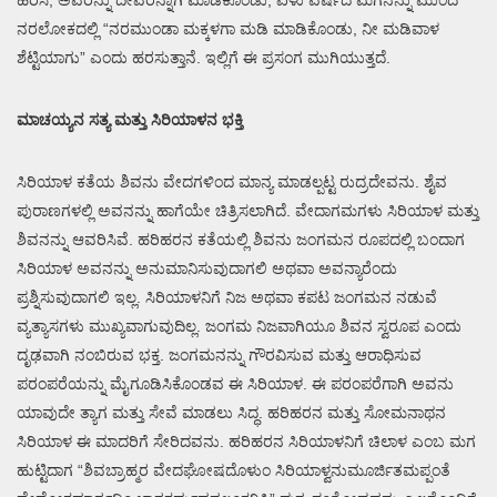
ಹರಸಿ, ಅವರನ್ನು ದೇವರನ್ನಾಗಿ ಮಾಡಿಕೊಂಡು, ಏಳು ವರ್ಷದ ಮಗನನ್ನು ಮುಂದೆ
ನರಲೋಕದಲ್ಲಿ “ನರಮುಂಡಾ ಮಕ್ಕಳಗಾ ಮಡಿ ಮಾಡಿಕೊಂಡು, ನೀ ಮಡಿವಾಳ
ಶೆಟ್ಟಿಯಾಗು” ಎಂದು ಹರಸುತ್ತಾನೆ. ಇಲ್ಲಿಗೆ ಈ ಪ್ರಸಂಗ ಮುಗಿಯುತ್ತದೆ.
ಮಾಚಯ್ಯನ ಸತ್ಯ ಮತ್ತು ಸಿರಿಯಾಳನ ಭಕ್ತಿ
ಸಿರಿಯಾಳ ಕತೆಯ ಶಿವನು ವೇದಗಳಿಂದ ಮಾನ್ಯ ಮಾಡಲ್ಪಟ್ಟ ರುದ್ರದೇವನು. ಶೈವ
ಪುರಾಣಗಳಲ್ಲಿ ಅವನನ್ನು ಹಾಗೆಯೇ ಚಿತ್ರಿಸಲಾಗಿದೆ. ವೇದಾಗಮಗಳು ಸಿರಿಯಾಳ ಮತ್ತು
ಶಿವನನ್ನು ಆವರಿಸಿವೆ. ಹರಿಹರನ ಕತೆಯಲ್ಲಿ ಶಿವನು ಜಂಗಮನ ರೂಪದಲ್ಲಿ ಬಂದಾಗ
ಸಿರಿಯಾಳ ಅವನನ್ನು ಅನುಮಾನಿಸುವುದಾಗಲಿ ಅಥವಾ ಅವನ್ಯಾರೆಂದು
ಪ್ರಶ್ನಿಸುವುದಾಗಲಿ ಇಲ್ಲ. ಸಿರಿಯಾಳನಿಗೆ ನಿಜ ಅಥವಾ ಕಪಟ ಜಂಗಮನ ನಡುವೆ
ವ್ಯತ್ಯಾಸಗಳು ಮುಖ್ಯವಾಗುವುದಿಲ್ಲ. ಜಂಗಮ ನಿಜವಾಗಿಯೂ ಶಿವನ ಸ್ವರೂಪ ಎಂದು
ದೃಢವಾಗಿ ನಂಬಿರುವ ಭಕ್ತ. ಜಂಗಮನನ್ನು ಗೌರವಿಸುವ ಮತ್ತು ಆರಾಧಿಸುವ
ಪರಂಪರೆಯನ್ನು ಮೈಗೂಡಿಸಿಕೊಂಡವ ಈ ಸಿರಿಯಾಳ. ಈ ಪರಂಪರೆಗಾಗಿ ಅವನು
ಯಾವುದೇ ತ್ಯಾಗ ಮತ್ತು ಸೇವೆ ಮಾಡಲು ಸಿದ್ಧ. ಹರಿಹರನ ಮತ್ತು ಸೋಮನಾಥನ
ಸಿರಿಯಾಳ ಈ ಮಾದರಿಗೆ ಸೇರಿದವನು. ಹರಿಹರನ ಸಿರಿಯಾಳನಿಗೆ ಚಿಲಾಳ ಎಂಬ ಮಗ
ಹುಟ್ಟಿದಾಗ “ಶಿವಬ್ರಾಹ್ಮರ ವೇದಘೋಷದೊಳುಂ ಸಿರಿಯಾಳ್ವನುಮೂರ್ಜಿತಮಪ್ಪಂತೆ