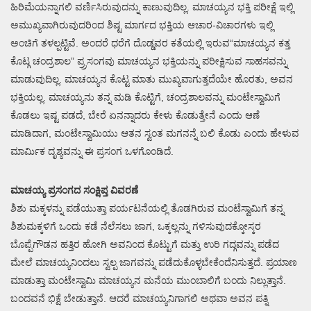
ಹಿರಿಮೆಯನ್ನಾಗಲಿ ವರ್ಣಿಸಿರುವುದನ್ನು ಕಾಣುವುದಿಲ್ಲ. ಮಾಚಯ್ಯನ ಭಕ್ತಿ ಪರೀಕ್ಷೆ ಇಲ್ಲಿ
ಅಮುಖ್ಯವಾಗಿರುವುದರಿಂದ ಶಿಷ್ಟ ಮಾರ್ಗದ ಭಕ್ತಿಯ ಆಚಾರ-ವಿಚಾರಗಳು ಇಲ್ಲಿ
ಅಂಚಿಗೆ ತಳಲ್ಪಟ್ಟಿವೆ. ಅಂದರೆ ಧರೆಗೆ ದೊಡ್ಡವರ ಕತೆಯಲ್ಲಿ ಇರುವ“ಮಾಚಯ್ಯನ ಕತ್ತ
ಕೊಟ್ಗ ಚಂದ್ರಶಾಲ” ಪ್ರ್ರಸಂಗವು ಮಾಚಯ್ಯನ ಭಕ್ತಿಯನ್ನು ಪರೀಕ್ಷಿಸುವ ಸಾಹಸವನ್ನು
ಮಾಡುವುದಿಲ್ಲ. ಮಾಚಯ್ಯನ ಕೊಟ್ಟ ಮಾತು ಮುಖ್ಯವಾಗುತ್ತದೆಯೇ ಹೊರತು, ಅವನ
ಭಕ್ತಿಯಲ್ಲ. ಮಾಚಯ್ಯನು ತನ್ನ ಮಡಿ ಕೊಟ್ಟಿಗೆ, ಚಂದ್ರಶಾಲವನ್ನು ಮಂಟೇಸ್ವಾಮಿಗೆ
ಕೊಡಲು ಇಷ್ಟ ಪಡದೆ, ಬೇರೆ ಏನನ್ನಾದರು ಕೇಳು ಕೊಡುತ್ತೇನೆ ಎಂದು ಆಣೆ
ಮಾಡಿದಾಗ, ಮಂಟೇಸ್ವಾಮಿಯು ಆತನ ಸ್ವಂತ ಮಗನನ್ನೆ ಬಲಿ ಕೊಡು ಎಂದು ಹೇಳುವ
ಮಾರ್ಮಿಕ ದೃಶ್ಯವನ್ನು ಈ ಪ್ರಸಂಗ ಒಳಗೊಂಡಿದೆ.
ಮಾಚಯ್ಯ ಪ್ರಸಂಗದ ಸಂಕ್ಷಿಪ್ತ ವಿವರಣೆ
ಶಿಶು ಮಕ್ಕಳನ್ನು ಪಡೆಯುತ್ತಾ ಪರ್ಯಟನೆಯಲ್ಲಿ ತೊಡಗಿರುವ ಮಂಟೆಸ್ವಾಮಿಗೆ ತನ್ನ
ಶಿಶುಮಕ್ಕಳಿಗೆ ಒಂದು ಕಡೆ ನೆಲೆಸಲು ಜಾಗ, ಒಕ್ಕಲ್ಲನ್ನು ಗಳಿಸುವುದಕ್ಕೋಸ್ಕರ
ಬೊಪ್ಪೆಗೌಡನ ಹತ್ತಿರ ಹೋಗಿ ಅವನಿಂದ ಕೊಟ್ಟುಗೆ ಮತ್ತು ಉರಿ ಗದ್ಗವನ್ನು ಪಡೆದ
ಮೇಲೆ ಮಾಚಯ್ಯನಿಂದಲು ಸ್ವಲ್ಪ ಜಾಗವನ್ನು ಪಡೆದುಕೊಳ್ಳಬೇಕೆಂದೆನಿಸುತ್ತದೆ. ಪ್ರಯಾಣ
ಮಾಡುತ್ತಾ ಮಂಟೇಸ್ವಾಮಿ ಮಾಚಯ್ಯನ ಮನೆಯ ಮುಂಬಾಲಿಗೆ ಬಂದು ನಿಲ್ಲುತ್ತಾನೆ.
ಬಂದವನೆ ಭಿಕ್ಷೆ ಬೇಡುತ್ತಾನೆ. ಆದರೆ ಮಾಚಯ್ಯನಿಗಾಗಲಿ ಅಥವಾ ಅವನ ಪತ್ನಿ