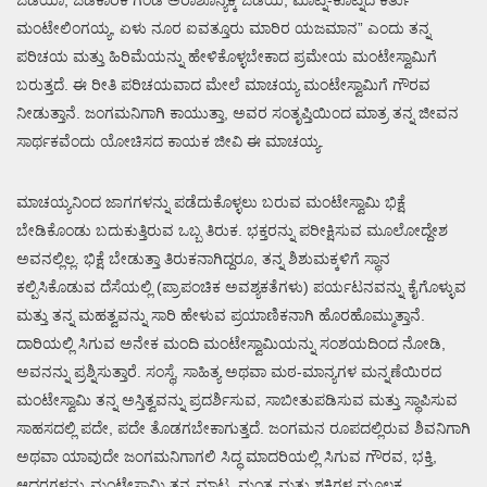
ಒಡೆಯಾ, ಜಡಕಾರಕ ಗಂಡ ಅರಾಶೂನ್ಯಕ್ಕೆ ಒಡೆಯ, ಮಾಟ್ನ-ಕೂಟ್ನದ ಕರ್ತು
ಮಂಟೇಲಿಂಗಯ್ಯ, ಏಳು ನೂರ ಐವತ್ತೂರು ಮಾರಿರ ಯಜಮಾನ” ಎಂದು ತನ್ನ
ಪರಿಚಯ ಮತ್ತು ಹಿರಿಮೆಯನ್ನು ಹೇಳಿಕೊಳ್ಳಬೇಕಾದ ಪ್ರಮೇಯ ಮಂಟೇಸ್ವಾಮಿಗೆ
ಬರುತ್ತದೆ. ಈ ರೀತಿ ಪರಿಚಯವಾದ ಮೇಲೆ ಮಾಚಯ್ಯ ಮಂಟೇಸ್ವಾಮಿಗೆ ಗೌರವ
ನೀಡುತ್ತಾನೆ. ಜಂಗಮನಿಗಾಗಿ ಕಾಯುತ್ತಾ, ಅವರ ಸಂತೃಪ್ತಿಯಿಂದ ಮಾತ್ರ ತನ್ನ ಜೀವನ
ಸಾರ್ಥಕವೆಂದು ಯೋಚಿಸದ ಕಾಯಕ ಜೀವಿ ಈ ಮಾಚಯ್ಯ.
ಮಾಚಯ್ಯನಿಂದ ಜಾಗಗಳನ್ನು ಪಡೆದುಕೊಳ್ಳಲು ಬರುವ ಮಂಟೇಸ್ವಾಮಿ ಭಿಕ್ಷೆ
ಬೇಡಿಕೊಂಡು ಬದುಕುತ್ತಿರುವ ಒಬ್ಬ ತಿರುಕ. ಭಕ್ತರನ್ನು ಪರೀಕ್ಷಿಸುವ ಮೂಲೋದ್ದೇಶ
ಅವನಲ್ಲಿಲ್ಲ. ಭಿಕ್ಷೆ ಬೇಡುತ್ತಾ ತಿರುಕನಾಗಿದ್ದರೂ, ತನ್ನ ಶಿಶುಮಕ್ಕಳಿಗೆ ಸ್ಥಾನ
ಕಲ್ಪಿಸಿಕೊಡುವ ದೆಸೆಯಲ್ಲಿ (ಪ್ರಾಪಂಚಿಕ ಅವಶ್ಯಕತೆಗಳು) ಪರ್ಯಟನವನ್ನು ಕೈಗೊಳ್ಳುವ
ಮತ್ತು ತನ್ನ ಮಹತ್ವವನ್ನು ಸಾರಿ ಹೇಳುವ ಪ್ರಯಾಣಿಕನಾಗಿ ಹೊರಹೊಮ್ಮುತ್ತಾನೆ.
ದಾರಿಯಲ್ಲಿ ಸಿಗುವ ಅನೇಕ ಮಂದಿ ಮಂಟೇಸ್ವಾಮಿಯನ್ನು ಸಂಶಯದಿಂದ ನೋಡಿ,
ಅವನನ್ನು ಪ್ರಶ್ನಿಸುತ್ತಾರೆ. ಸಂಸ್ಥೆ, ಸಾಹಿತ್ಯ ಅಥವಾ ಮಠ-ಮಾನ್ಯಗಳ ಮನ್ನಣೆಯಿರದ
ಮಂಟೇಸ್ವಾಮಿ ತನ್ನ ಅಸ್ತಿತ್ವವನ್ನು ಪ್ರದರ್ಶಿಸುವ, ಸಾಬೀತುಪಡಿಸುವ ಮತ್ತು ಸ್ಥಾಪಿಸುವ
ಸಾಹಸದಲ್ಲಿ ಪದೇ, ಪದೇ ತೊಡಗಬೇಕಾಗುತ್ತದೆ. ಜಂಗಮನ ರೂಪದಲ್ಲಿರುವ ಶಿವನಿಗಾಗಿ
ಅಥವಾ ಯಾವುದೇ ಜಂಗಮನಿಗಾಗಲಿ ಸಿದ್ಧ ಮಾದರಿಯಲ್ಲಿ ಸಿಗುವ ಗೌರವ, ಭಕ್ತಿ,
ಆದರಗಳನ್ನು ಮಂಟೇಸ್ವಾಮಿ ತನ್ನ ಮಾಟ, ಮಂತ್ರ ಮತ್ತು ಶಕ್ತಿಗಳ ಮೂಲಕ