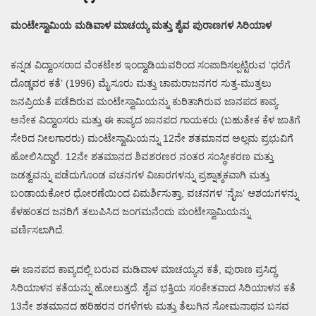
ಮಂಟೇಸ್ವಾಮಿಯ ಮಡಿವಾಳ ಮಾಚಯ್ಯ ಮತ್ತು ಶೈವ ಪುರಾಣಗಳ ಸಿರಿಯಾಳ
ಕನ್ನಡ ವಿದ್ವಾಂಸರಾದ ವೆಂಕಟೇಶ ಇಂದ್ವಾಡಿಯವರಿಂದ ಸಂಪಾದಿಸಲ್ಪಟ್ಟಿರುವ ‘ಧರೆಗೆ
ದೊಡ್ಡವರ ಕತೆ’ (1996) ಮೈಸೂರು ಮತ್ತು ಚಾಮರಾಜನಗರ ಸುತ್ತ-ಮುತ್ತಲು
ಜನಪ್ರಿಯತೆ ಪಡೆದಿರುವ ಮಂಟೇಸ್ವಾಮಿಯನ್ನು ಕುರಿತಾಗಿರುವ ಜಾನಪದ ಕಾವ್ಯ.
ಅನೇಕ ವಿದ್ವಾಂಸರು ಮತ್ತು ಈ ಕಾವ್ಯದ ಜಾನಪದ ಗಾಯಕರು (ಬಹುತೇಕ ಕೆಳ ಜಾತಿಗೆ
ಸೇರಿದ ನೀಲಗಾರರು) ಮಂಟೇಸ್ವಾಮಿಯನ್ನು 12ನೇ ಶತಮಾನದ ಅಲ್ಲಮ ಪ್ರಭುವಿಗೆ
ಹೋಲಿಸಿದ್ದಾರೆ. 12ನೇ ಶತಮಾನದ ಶಿವಶರಣರ ನಂತರ ಸಂಸ್ಥೀಕರಣ ಮತ್ತು
ಜಡತ್ವವನ್ನು ಪಡೆದುಗೊಂಡ ವಚನಗಳ ವಿಚಾರಗಳನ್ನು ಪ್ರಶ್ನಾತ್ಮಕವಾಗಿ ಮತ್ತು
ಬಂಡಾಯಕೋರ ಧೋರಣೆಯಿಂದ ವಿಮರ್ಶಿಸುತ್ತಾ, ವಚನಗಳ ‘ನೈಜ’ ಆಶಯಗಳನ್ನು
ಕೆಳಹಂತದ ಜನರಿಗೆ ತಲುಪಿಸಿದ ಜಂಗಮನೆಂದು ಮಂಟೇಸ್ವಾಮಿಯನ್ನು
ವರ್ಣಿಸಲಾಗಿದೆ.
ಈ ಜಾನಪದ ಕಾವ್ಯದಲ್ಲಿ ಬರುವ ಮಡಿವಾಳ ಮಾಚಯ್ಯನ ಕತೆ, ಪುರಾಣ ಪ್ರಸಿದ್ಧ
ಸಿರಿಯಾಳನ ಕತೆಯನ್ನು ಹೋಲುತ್ತದೆ. ಶೈವ ಭಕ್ತಿಯ ಸಂಕೇತವಾದ ಸಿರಿಯಾಳನ ಕತೆ
13ನೇ ಶತಮಾನದ ಹರಿಹರನ ರಗಳೆಗಳು ಮತ್ತು ತೆಲುಗಿನ ಸೋಮನಾಥನ ಬಸವ