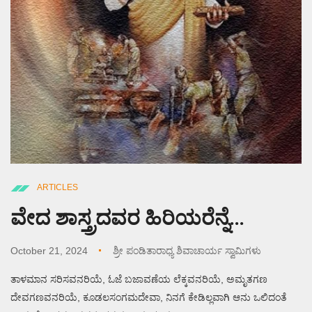
ARTICLES
ವೇದ ಶಾಸ್ತ್ರದವರ ಹಿರಿಯರೆನ್ನೆ…
October 21, 2024
ಶ್ರೀ ಪಂಡಿತಾರಾಧ್ಯ ಶಿವಾಚಾರ್ಯ ಸ್ವಾಮಿಗಳು
ತಾಳಮಾನ ಸರಿಸವನರಿಯೆ, ಓಜೆ ಬಜಾವಣೆಯ ಲೆಕ್ಕವನರಿಯೆ, ಅಮೃತಗಣ
ದೇವಗಣವನರಿಯೆ, ಕೂಡಲಸಂಗಮದೇವಾ, ನಿನಗೆ ಕೇಡಿಲ್ಲವಾಗಿ ಆನು ಒಲಿದಂತೆ