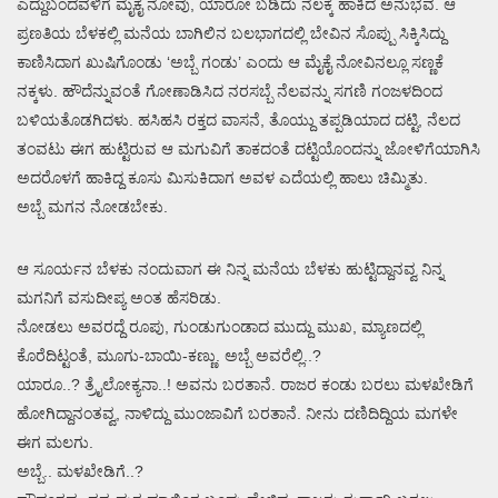
ಎದ್ದುಬಂದವಳಿಗೆ ಮೈಕೈ ನೋವು, ಯಾರೋ ಬಡಿದು ನೆಲಕ್ಕೆ ಹಾಕಿದ ಅನುಭವ. ಆ
ಪ್ರಣತಿಯ ಬೆಳಕಲ್ಲಿ ಮನೆಯ ಬಾಗಿಲಿನ ಬಲಭಾಗದಲ್ಲಿ ಬೇವಿನ ಸೊಪ್ಪು ಸಿಕ್ಕಿಸಿದ್ದು
ಕಾಣಿಸಿದಾಗ ಖುಷಿಗೊಂಡು ‘ಅಬ್ಬೆ ಗಂಡು’ ಎಂದು ಆ ಮೈಕೈ ನೋವಿನಲ್ಲೂ ಸಣ್ಣಕೆ
ನಕ್ಕಳು. ಹೌದೆನ್ನುವಂತೆ ಗೋಣಾಡಿಸಿದ ನರಸಬ್ಬೆ ನೆಲವನ್ನು ಸಗಣಿ ಗಂಜಳದಿಂದ
ಬಳಿಯತೊಡಗಿದಳು. ಹಸಿಹಸಿ ರಕ್ತದ ವಾಸನೆ, ತೊಯ್ದು ತಪ್ಪಡಿಯಾದ ದಟ್ಟಿ, ನೆಲದ
ತಂವಟು ಈಗ ಹುಟ್ಟಿರುವ ಆ ಮಗುವಿಗೆ ತಾಕದಂತೆ ದಟ್ಟಿಯೊಂದನ್ನು ಜೋಳಿಗೆಯಾಗಿಸಿ
ಅದರೊಳಗೆ ಹಾಕಿದ್ದ ಕೂಸು ಮಿಸುಕಿದಾಗ ಅವಳ ಎದೆಯಲ್ಲಿ ಹಾಲು ಚಿಮ್ಮಿತು.
ಅಬ್ಬೆ ಮಗನ ನೋಡಬೇಕು.
ಆ ಸೂರ್ಯನ ಬೆಳಕು ನಂದುವಾಗ ಈ ನಿನ್ನ ಮನೆಯ ಬೆಳಕು ಹುಟ್ಟಿದ್ದಾನವ್ವ ನಿನ್ನ
ಮಗನಿಗೆ ವಸುದೀಪ್ಯ ಅಂತ ಹೆಸರಿಡು.
ನೋಡಲು ಅವರದ್ದೆ ರೂಪು, ಗುಂಡುಗುಂಡಾದ ಮುದ್ದು ಮುಖ, ಮ್ಯಾಣದಲ್ಲಿ
ಕೊರೆದಿಟ್ಟಂತೆ, ಮೂಗು-ಬಾಯಿ-ಕಣ್ಣು. ಅಬ್ಬೆ ಅವರೆಲ್ಲಿ..?
ಯಾರೂ..? ತ್ರೈಲೋಕ್ಯನಾ..! ಅವನು ಬರತಾನೆ. ರಾಜರ ಕಂಡು ಬರಲು ಮಳಖೇಡಿಗೆ
ಹೋಗಿದ್ದಾನಂತವ್ವ, ನಾಳಿದ್ದು ಮುಂಜಾವಿಗೆ ಬರತಾನೆ. ನೀನು ದಣಿದಿದ್ದಿಯ ಮಗಳೇ
ಈಗ ಮಲಗು.
ಅಬ್ಬೆ.. ಮಳಖೇಡಿಗೆ..?