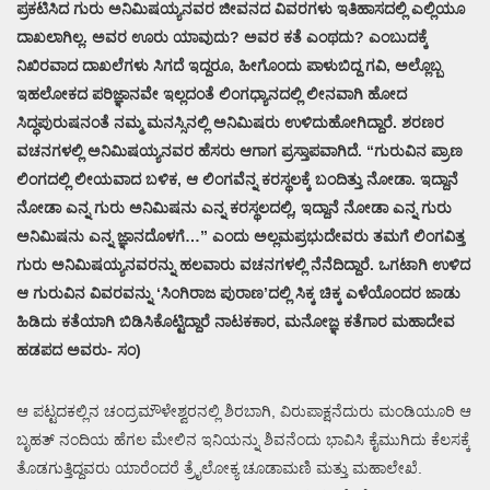
ಪ್ರಕಟಿಸಿದ ಗುರು ಅನಿಮಿಷಯ್ಯನವರ ಜೀವನದ ವಿವರಗಳು ಇತಿಹಾಸದಲ್ಲಿ ಎಲ್ಲಿಯೂ
ದಾಖಲಾಗಿಲ್ಲ. ಅವರ ಊರು ಯಾವುದು? ಅವರ ಕತೆ ಎಂಥದು? ಎಂಬುದಕ್ಕೆ
ನಿಖಿರವಾದ ದಾಖಲೆಗಳು ಸಿಗದೆ ಇದ್ದರೂ, ಹೀಗೊಂದು ಪಾಳುಬಿದ್ದ ಗವಿ, ಅಲ್ಲೊಬ್ಬ
ಇಹಲೋಕದ ಪರಿಜ್ಞಾನವೇ ಇಲ್ಲದಂತೆ ಲಿಂಗಧ್ಯಾನದಲ್ಲಿ ಲೀನವಾಗಿ ಹೋದ
ಸಿದ್ಧಪುರುಷನಂತೆ ನಮ್ಮ ಮನಸ್ಸಿನಲ್ಲಿ ಅನಿಮಿಷರು ಉಳಿದುಹೋಗಿದ್ದಾರೆ. ಶರಣರ
ವಚನಗಳಲ್ಲಿ ಅನಿಮಿಷಯ್ಯನವರ ಹೆಸರು ಆಗಾಗ ಪ್ರಸ್ತಾಪವಾಗಿದೆ. “ಗುರುವಿನ ಪ್ರಾಣ
ಲಿಂಗದಲ್ಲಿ ಲೀಯವಾದ ಬಳಿಕ, ಆ ಲಿಂಗವೆನ್ನ ಕರಸ್ಥಲಕ್ಕೆ ಬಂದಿತ್ತು ನೋಡಾ. ಇದ್ದಾನೆ
ನೋಡಾ ಎನ್ನ ಗುರು ಅನಿಮಿಷನು ಎನ್ನ ಕರಸ್ಥಲದಲ್ಲಿ, ಇದ್ದಾನೆ ನೋಡಾ ಎನ್ನ ಗುರು
ಅನಿಮಿಷನು ಎನ್ನ ಜ್ಞಾನದೊಳಗೆ…” ಎಂದು ಅಲ್ಲಮಪ್ರಭುದೇವರು ತಮಗೆ ಲಿಂಗವಿತ್ತ
ಗುರು ಅನಿಮಿಷಯ್ಯನವರನ್ನು ಹಲವಾರು ವಚನಗಳಲ್ಲಿ ನೆನೆದಿದ್ದಾರೆ. ಒಗಟಾಗಿ ಉಳಿದ
ಆ ಗುರುವಿನ ವಿವರವನ್ನು ‘ಸಿಂಗಿರಾಜ ಪುರಾಣ’ದಲ್ಲಿ ಸಿಕ್ಕ ಚಿಕ್ಕ ಎಳೆಯೊಂದರ ಜಾಡು
ಹಿಡಿದು ಕತೆಯಾಗಿ ಬಿಡಿಸಿಕೊಟ್ಟಿದ್ದಾರೆ ನಾಟಕಕಾರ, ಮನೋಜ್ಞ ಕತೆಗಾರ ಮಹಾದೇವ
ಹಡಪದ ಅವರು- ಸಂ)
ಆ ಪಟ್ಟದಕಲ್ಲಿನ ಚಂದ್ರಮೌಳೇಶ್ವರನಲ್ಲಿ ಶಿರಬಾಗಿ, ವಿರುಪಾಕ್ಷನೆದುರು ಮಂಡಿಯೂರಿ ಆ
ಬೃಹತ್ ನಂದಿಯ ಹೆಗಲ ಮೇಲಿನ ಇನಿಯನ್ನು ಶಿವನೆಂದು ಭಾವಿಸಿ ಕೈಮುಗಿದು ಕೆಲಸಕ್ಕೆ
ತೊಡಗುತ್ತಿದ್ದವರು ಯಾರೆಂದರೆ ತ್ರೈಲೋಕ್ಯ ಚೂಡಾಮಣಿ ಮತ್ತು ಮಹಾಲೇಖೆ.