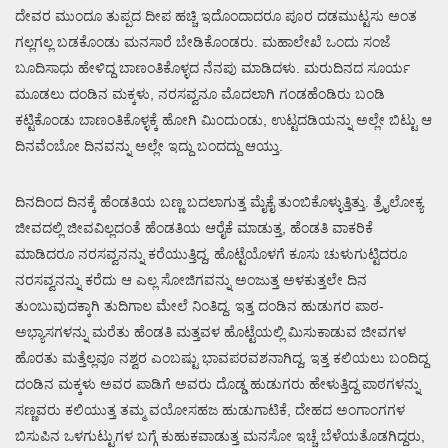
ದೇವರ ಮುಂದೂ ತುಪ್ಪದ ದೀಪ ಹಚ್ಚಿ ಇದೊಂದಾದರೂ ಪೂರ ದಡಮುಟ್ಟಸು ಅಂತ
ಗಲ್ಲಗಲ್ಲ ಬಡಕೊಂಡು ಮನಸಾರೆ ಬೇಡಿಕೊಂಡರು. ಮಹಾಲೇಖೆ ಒಂದು ಸಂಜೆ
ಬೂದಿಸಾಧು ಹೇಳಿದ್ದ ಬಾಣಂತಿಕೊಳ್ಳದ ನೆನಪು ಮಾಡಿದಳು. ಮರುದಿನದ ಸೂರ್ಯ
ಮೂಡಲು ದಂಡಿನ ಮಕ್ಕಳು, ನರಸವ್ವನೂ ಮೊದಲಾಗಿ ಗಂಡಹೆಂಡಿರು ಬಂಡಿ
ಕಟ್ಟಿಕೊಂಡು ಬಾಣಂತಿಕೊಳ್ಳಕ್ಕೆ ಹೋಗಿ ಮಿಂದುಂಡು, ಉಟ್ಟದಡಿಯನ್ನು ಅಲ್ಲೇ ಬಿಟ್ಟು ಆ
ದಿನವೆಂಬೋ ದಿನವನ್ನು ಅಲ್ಲೇ ಇದ್ದು ಬಂದದ್ದು ಆಯ್ತು.
ದಿನದಿಂದ ದಿನಕ್ಕೆ ಹೆಂಡತಿಯ ಬಣ್ಣ ಬದಲಾಗುತ್ತ ಮೈಕೈ ತುಂಬಿಕೊಳ್ಳುತ್ತಿತ್ತು. ತ್ರೈಲೋಕ್ಯ
ಜೀವದಲ್ಲಿ ಜೀವವಿಲ್ಲದಂತೆ ಹೆಂಡತಿಯ ಆರೈಕೆ ಮಾಡುತ್ತ, ಹೆಂಡತಿ ವಾಕರಿಕೆ
ಮಾಡಿದರೂ ನರಸವ್ವನನ್ನು ಕರೆಯುತ್ತಿದ್ದ, ಹೊಟ್ಟೆಯೊಳಗೆ ಕೂಸು ಚುಳುಗುಟ್ಟಿದರೂ
ನರಸವ್ವನನ್ನು ಕರೆದು ಆ ಎಲ್ಲ ಸೋಜಿಗವನ್ನು ಅಂಜುತ್ತ ಅಳಕುತ್ತಲೇ ದಿನ
ತುಂಬುವುದಕ್ಕಾಗಿ ತುದಿಗಾಲ ಮೇಲೆ ನಿಂತಿದ್ದ. ಇತ್ತ ದಂಡಿನ ಹುಡುಗರ ಪಾಠ-
ಅಭ್ಯಾಸಗಳನ್ನು ಮರೆತು ಹೆಂಡತಿ ಮತ್ತವಳ ಹೊಟ್ಟೆಯಲ್ಲಿ ಮಿಸುಕಾಡುವ ಜೀವಗಳ
ಹೊರತು ಮತ್ತೆಲ್ಲವೂ ನಶ್ವರ ಎಂಬಷ್ಟು ಭಾವಪರವಶನಾಗಿದ್ದ, ಇತ್ತ ಕಲಿಯಲು ಬಂದಿದ್ದ
ದಂಡಿನ ಮಕ್ಕಳು ಅವರ ಪಾಡಿಗೆ ಅವರು ದೊಡ್ಡ ಹುಡುಗರು ಹೇಳುತ್ತಿದ್ದ ಪಾಠಗಳನ್ನು
ಸಣ್ಣವರು ಕಲಿಯುತ್ತ ತಮ್ಮ ವಯೋಸಹಜ ಹುಡುಗಾಟಿಕೆ, ದೇಹದ ಅಂಗಾಂಗಗಳ
ಬಿಸುಪಿನ ಒಳಗುಟ್ಟುಗಳ ಬಗ್ಗೆ ಕುಹುಕವಾಡುತ್ತ ಮನಸೋ ಇಚ್ಚೆ ಬೆಳೆಯತೊಡಗಿದ್ದರು,