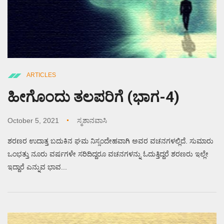
ARTICLES
ಹೀಗೊಂದು ತಲಪರಿಗೆ (ಭಾಗ-4)
October 5, 2021
ಸ್ಮಶಾನವಾಸಿ
ಶರಣರ ಉದಾತ್ತ ಬದುಕಿನ ಘಮ ನಿಸ್ಸಂದೇಹವಾಗಿ ಅವರ ವಚನಗಳಲ್ಲಿದೆ. ಸುಮಾರು
ಒಂಭತ್ತು ನೂರು ವರ್ಷಗಳೇ ಸರಿದಿದ್ದರೂ ವಚನಗಳನ್ನು ಓದುತ್ತಿದ್ದರೆ ಶರಣರು ಇಲ್ಲೇ
ಇದ್ದಾರೆ ಎನ್ನುವ ಭಾವ...