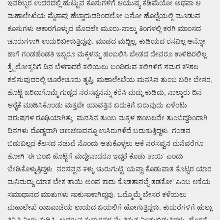
ಇವರಿಬ್ಬರ ಉದರದಲ್ಲಿ ಹುಟ್ಟುವ ಕೂಸುಗಳಿಗೆ ಆಯುಷ್ಯ ಕಡಿಮೆಯೋ ಅಥವಾ ಆ
ಮಹಾಲೇಖೆಯ ಮೈಕಾವು ಹೆಚ್ಚಾದುದರಿಂದಲೋ ಏನೋ ಹೊಟ್ಟೆಯಲ್ಲಿ ಮೂಡುವ
ಕೂಸುಗಳು ಆಕಾರಗೊಳ್ಳುವ ಮೊದಲೇ ಮೂರು-ನಾಲ್ಕು ತಿಂಗಳಲ್ಲಿ ಕರಗಿ ಮಾಂಸದ
ಚೂರುಗಳಾಗಿ ಉದುರಿಬೀಳುತ್ತಿದ್ದವು. ಮಾಡದ ಮದ್ದಿಲ್ಲ, ಕುಡಿಯದ ರಸವಿಲ್ಲ ಅನ್ನೋ
ಹಾಗೆ ಗಂಡಹೆಂಡತಿ ಇಬ್ಬರೂ ಮಕ್ಕಳನ್ನು ಹಂಬಲಿಸಿ ಬೇಡದ ದೇವರೂ ಉಳಿದಿರಲಿಲ್ಲ.
ತ್ರೈಲೋಕ್ಯನಿಗೆ ದಿನ ಬೆಳಗಾದರೆ ಕಲಿಯಲು ಬಂದಿರುವ ಕಲಿಗಳಿಗೆ ಸಮರ ಕೌಶಲ
ಕಲಿಸುವುದರಲ್ಲಿ ಚೂರೇಚೂರು ತೃಪ್ತಿ. ಮಹಾಲೇಖೆಯ ಮನಸಿನ ತುಂಬ ಬರೀ ಬೇಸರ,
ಹೊಟ್ಟೆ ಜರಿದಾಗೊಮ್ಮೆ ಗುಡ್ಡದ ನರಸವ್ವನನ್ನು ಕರೆಸಿ ಮದ್ದು ಕುಡಿದು, ನಾಲ್ಕಾರು ದಿನ
ಆರೈಕೆ ಮಾಡಿಸಿಕೊಂಡು ಮತ್ತದೇ ಯಾವತ್ತಿನ ಬದುಕಿಗೆ ಬರುವುದು ಏಳೆಂಟು
ವರುಷಗಳ ರೂಢಿಯಾಗಿತ್ತು. ಮನಸಿನ ತುಂಬ ಮಕ್ಕಳ ಹಂಬಲವೇ ತುಂಬಿದ್ದರಿಂದಾಗಿ
ದಿನಗಳು ದೊಡ್ಡವಾಗಿ ಚಣಚಣವನ್ನೂ ಉಸಿರುಗಳೆದೆ ಬದುಕುತ್ತಿದ್ದಳು. ಗಂಡನ
ಬಿಡುವಿಲ್ಲದ ಕೆಲಸದ ನಡುವೆ ನೊಂದು ಆತುಕೊಳ್ಳಲು ಆಕೆ ನರಸವ್ವನ ಮನೆವರೆಗೂ
ಹೋಗಿ ‘ಈ ಬಂಜಿ ಹೊಟ್ಟೆಗೆ ಮದ್ದೇನಾದರೂ ಇದ್ದರೆ ಕೊಡು ತಾಯಿ’ ಎಂದು
ಬೇಡಿಕೊಳ್ಳುತ್ತಿದ್ದಳು. ನರಸವ್ವನ ಕಳ್ಳು ಚುರುಗುಟ್ಟಿ ‘ಯವ್ವಾ ಕೊಡುವಾತ ಕೊಟ್ಟರ ಯಾರ
ಮನಿಮದ್ದು ಯಾಕ ಬೇಕ ತಾಯಿ ಅಂವ ಕಾದು ಕೊಡತಾನಬ್ಬೆ ತಡಕೋ’ ಎಂಬ ಆಕೆಯ
ಸಮಾಧಾನದ ಮಾತುಗಳು ಸಾಕುಸಾಕಾಗಿದ್ದವು. ಒಮ್ಮೊಮ್ಮೆ ಬೇಸರ ಕಳೆಯಲು
ಮಹಾಲೇಖೆ ರಾಜವಾಡೆಯ ಲಾಯದ ಬಯಲಿಗೆ ಹೋಗುತ್ತಿದ್ದಳು. ಕುದುರೆಗಳಿಗೆ ಹುಲ್ಲು
ತಿನ್ನಿಸಿ ನೀರು ಕುಡಿಸಿ, ಅದರುವ ಕುದುರಗಳ ಮೈ ತಿಕ್ಕುತ್ತ ನಿಂತುಬಿಡುತ್ತಿದ್ದಳು. ಹೊರಗೆ