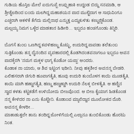
ಗುಡಿಯ ಹೊಸ್ತಿಲ ಮೇಲೆ ಐದುಗುಪ್ಪೆ ಉಪ್ಪುಹಾಕಿ ಉದ್ದಂಡ ಬಿದ್ದು ಸನಮಾಡಿ, ಆ
ಶ್ರೀಶೈಲದಿಂದ ಬಂದು ಮಲಗಿದ್ದ ಮಹಾಶಯನ ಪಾದ ಮುಟ್ಟಿದಾಗ ಆ ಸಾಧುವಿಂಗೂ
ಎಚ್ಚರಾಗಿ ಆಕಳಿಕೆ ತೆಗೆದು ಮಲ್ಲಿನಾಥ ಎನ್ನುತ್ತ ಎದ್ದುಕುಳಿತು ಕಣ್ಣುಜ್ಜಿಕೊಂಡ.
ಮಲ್ಲಯ್ಯ ನಿಮಗ ಒಳ್ಳೆದ ಮಾಡತಾನ ಹಿಡೀರಿ… ಇಬ್ಬರೂ ಹಂಚಗೊಂಡು ತಿನ್ನಿರಿ.
ಬೊಗಸೆ ತುಂಬ ಒಣಗಿದ್ದ ಕವಳಿಹಣ್ಣು ಕೊಟ್ಟು, ಉದುರಿದ್ದ ಪಾವಡಾ ತಲೆತುಂಬ
ಸುತ್ತಿಕೊಂಡು ತನ್ನ ದೈನಂದಿನ ವ್ಯವಹಾರದಲ್ಲಿ ತೊಡಗಿದಂತವನಾಗಲೂ ಇಬ್ಬರೂ ಅವನ
ಪಾದಕ್ಕೆರಗಿ ‘ನಮಗ ಮಕ್ಕಳ ಭಾಗ್ಯ ಕೊಡೋ ಯಪ್ಪಾ’ ಅಂದರು.
ಕೊಡಾಕ ನಾ ಯಾರು, ಆ ಶಿವ ಇಟ್ಟಂಗ ಇದೀನಿ. ನೀವು ಹಕ್ಕಶೀರ ಅವನನ್ನ ಬೇಡರಿ.
ಎಲಿಹಸರಾಗಿ ಚಿಗುರಿ ಹೂವಾಗತೈತಿ, ಹೂವು ಉದುರಿ ತುಂಬೊಳಗ ಕಾಯಿ ಮೂಡತೈತಿ,
ಕಾಯಿ ಮಾಗಿ ಹಣ್ಣಾಗತೈತಿ, ಹಣ್ಣು ಹಣ್ಣಣ್ಣಾಗಿ ಉದುರಿ ನೆಲಕ್ಕ ಬೀಳತೈತಿ. ಆ ಹಣ್ಣಿನ
ಸ್ವಾದ ಕಳತು ಕಟ್ಟಕಡೆಗೆ ಉಳಿಯೋದು ಬೀಜವೊಂದ. ಆ ಬೀಜ ಕೈಯಾಗ ಹಿಡಕೊಂಡ
ನನ್ನ ಕೇಳಿದರ ನಾ ಏನು ಕೊಟ್ಟೀನಿ. ಕೊಡಾಂವ ಮ್ಯಾಲಿದ್ದಾನ ಮೂಲೋಕದ ದೊರಿ.
ಅವನನ್ನ ಕೇಳರೀ…
ಮಾತಾಡುತ್ತಲೇ ತಾನು ತಂದಿದ್ದ ಜೋಳಿಗೆಯಲ್ಲಿ ಎಲ್ಲಾನೂ ತುಂಬಿಕೊಂಡು ಹೊರಟು
ನಿಂತ.