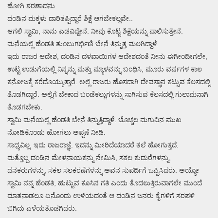
ಹೋಗಿ ಶರಣಾದನು.
ದಂಡಿನ ಮಕ್ಕಳು ದಾರಿತಪ್ಪಿದ್ದಾರೆ ಶಿಕ್ಷೆ ಆಗಬೇಕಲ್ಲವೇ..
ಆಗಲಿ ಸ್ವಾಮಿ, ನಾನು ಎಡವಿದ್ದೇನೆ. ನೀವು ಕೊಟ್ಟ ಶಿಕ್ಷೆಯನ್ನು ಪಾಲಿಸುತ್ತೇನೆ.
ಮನೆಯಲ್ಲಿ ಹೆಂಡತಿ ತುಂಬುಗರ್ಭಿಣಿ ಬೇನೆ ತಿನ್ನುತ್ತ ಮಲಗಿದ್ದಾಳೆ.
ಇದು ರಾಜರ ಆದೇಶ, ದಂಡಿನ ದಳವಾಯಿಗಳ ಆದೇಶದಂತೆ ನೀನು ಈಗೀಂದೀಗಲೇ,
ಉಟ್ಟ ಉಡುಗೆಯಲ್ಲಿ ನಿನ್ನನ್ನು ಮತ್ತು ಮ್ಯಾಳವನ್ನು ಬಂಧಿಸಿ, ಮೂರು ವರ್ಷಗಳ ಕಾಲ
ಕನೋಜಕ್ಕೆ ಕರೆದೊಯ್ಯುತ್ತಾರೆ. ಅಲ್ಲಿ ರಾಜರು ಹೊಸದಾಗಿ ದೇವಸ್ಥಾನ ಕಟ್ಟುವ ಕೆಲಸದಲ್ಲಿ
ತೊಡಗಿದ್ದಾರೆ. ಅಲ್ಲಿಗೆ ಬೇಕಾದ ಬಂಡೆಕಲ್ಲುಗಳನ್ನು ಸಾಗಿಸುವ ಕೆಲಸದಲ್ಲಿ ಗುಲಾಮನಾಗಿ
ತೊಡಗಬೇಕು.
ಸ್ವಾಮಿ ಮನೆಯಲ್ಲಿ ಹೆಂಡತಿ ಬೇನೆ ತಿನ್ನುತ್ತಿದ್ದಾಳೆ. ಚೊಚ್ಚಲ ಮಗುವಿನ ಮುಖ
ನೋಡಿಕೊಂಡು ಹೋಗಲು ಅಪ್ಪಣೆ ನೀಡಿ.
ಸಾಧ್ಯವಿಲ್ಲ. ಇದು ರಾಜರಾಜ್ಞೆ. ಇದನ್ನು ಮೀರಿದೆಯಾದರೆ ತಲೆ ಹೋಗುತ್ತದೆ.
ಮತ್ತೊಬ್ಬ ದಂಡಿನ ಮೇಳನಾಯಕನ್ನು ನೇಮಿಸಿ, ಸಕಲ ಕುದುರೆಗಳನ್ನು,
ದನಕರುಗಳನ್ನು, ಸಕಲ ಸಲಕರಣೆಗಳನ್ನು ಅವನ ಸುಪರ್ದಿಗೆ ಒಪ್ಪಿಸಿದರು. ಅಯ್ಯೋ
ಸ್ವಾಮಿ ನನ್ನ ಹೆಂಡತಿ, ಹುಟ್ಟುವ ಕೂಸಿನ ಗತಿ ಎಂದು ತೊದಲುತ್ತಿರುವಾಗಲೇ ಮುಂದೆ
ಮಾತನಾಡಲೂ ಏನೊಂದು ಉಳಿಯದಂತೆ ಆ ದಂಡಿನ ಜನರು ಕೈಗಳಿಗೆ ಸರಪಳಿ
ಬಿಗಿದು ಎಳೆಯತೊಡಗಿದರು.