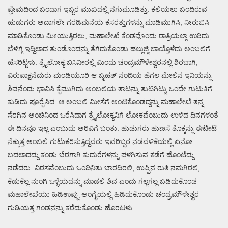
ಪ್ರೇಮದಿಂದ ಬಂದಾಗ ಇಬ್ಬರ ಮುಖದಲ್ಲಿ ನಗುಮೂಡಿತ್ತು. ಕಲಿಯಲು ಬಂದಿರುವ
ಹುಡುಗರು ಅದಾಗಲೇ ಗರಡಿಮನೆಯ ಕಸರತ್ತುಗಳನ್ನು ಮಾಡಿಮುಗಿಸಿ, ನೀರುಬಿಸಿ
ಮಾಡಿಕೊಂಡು ಮೀಯುತ್ತಿರಲು, ಮಹಾಲೇಖೆ ಕೆಂಡವೊಂದು ರಾತ್ರಿಯಲ್ಲಾ ಉರಿದು
ಬೆಳಿಗ್ಗೆ ಇದ್ದಿಲಾದ ತುಂಡೊಂದನ್ನು ತೆಗೆದುಕೊಂಡು ಹಲ್ಲುಜ್ಜಿ ಬಾಯ್ತೊಳೆದು ಅಂಬಲಿಗೆ
ಹೆಸರಿಟ್ಟಳು. ತ್ರೈಲೋಕ್ಯ ಬಿಸಿನೀರಲ್ಲಿ ಮಿಂದು ಚಂದ್ರಮೌಳೇಶ್ವರನಲ್ಲಿ ಶಿರಬಾಗಿ,
ವಿರುಪಾಕ್ಷನೆದುರು ಮಂಡಿಯೂರಿ ಆ ಬೃಹತ್ ನಂದಿಯ ಹೆಗಲ ಮೇಲಿನ ಇನಿಯನ್ನು
ಶಿವನೆಂದು ಭಾವಿಸಿ ಕೈಮುಗಿದು ಅಂಬಲಿಯ ತಾಟನ್ನು ತುಟಿಗಿಟ್ಟು ಒಂದೇ ಗುಟುಕಿಗೆ
ಕುಡಿದು ಪೂರೈಸಿದ. ಆ ಅಂಬಲಿ ಮೀಸೆಗೆ ಅಂಟಿಕೊಂಡದ್ದನ್ನು ಮಹಾಲೇಖೆ ತನ್ನ
ಸೆರಗಿನ ಅಂಚಿನಿಂದ ಒರೆಸಿದಾಗ ತ್ರೈಲೋಕ್ಯನಿಗೆ ಲೋಕವೆಂಬುದು ಉಳಿದ ದಿನಗಳಂತೆ
ಈ ದಿನವೂ ಇಲ್ಲ ಎಂಬುದು ಅರಿವಿಗೆ ಬಂತು. ಹುಡುಗರು ಹುಣಸೆ ತೊಕ್ಕನ್ನು ಈಟೀಟೆ
ನೆಕ್ಕುತ್ತ ಅಂಬಲಿ ಗುಟುಕರಿಸುತ್ತಿದ್ದವರು ಇವರಿಬ್ಬರ ನಡವಳಿಕೆಯಲ್ಲಿ ಏನೋ
ಬದಲಾದದ್ದು ಕಂಡು ಬೆರಗಾಗಿ ಕುದುರೆಗಳನ್ನು ಪಳಗಿಸುವ ಕಡೆಗೆ ಹೊಂಟೆದ್ದು
ನಡೆದರು. ವಿರಸವೆಂಬುದು ಒಂದಿನಿತು ಬಾರದಿರಲಿ, ಉಪ್ಪಿನ ರುತಿ ನಮಗಿರಲಿ,
ಕೆಡುಕೆಲ್ಲ ನುಂಗಿ ಒಳ್ಳೆಯದನ್ನು ಮಾಡಲಿ ಶಿವ ಎಂದು ಗಲ್ಲಗಲ್ಲ ಬಡಿದುಕೊಂಡ
ಮಹಾಲೇಖೆಯು ಹಿಡಿಉಪ್ಪು ಅಂಗೈಯಲ್ಲಿ ಹಿಡಿದುಕೊಂಡು ಚಂದ್ರಮೌಳೇಶ್ವರ
ಗುಡಿಯತ್ತ ಗಂಡನನ್ನು ಕರೆದುಕೊಂಡು ಹೊರಟಳು.