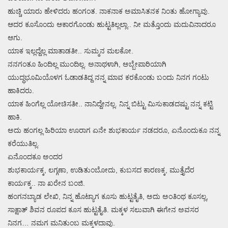
ಹುಚ್ಚಿ ಯಾರು ಹೇಳಿದರು ಹಂಗಂತ. ನಾಕನಾಕ ಅಮಾಸಿತನಕ ನಿಂತು ಹೋಗ್ಯಾವು.
ಆದರ ಕೂಸೊಂದು ಆಕಾರಗೊಂಡು ಹುಟ್ಟತಿಲ್ಲಲ್ಲಾ.. ನೀ ಮತ್ತೊಂದು ಮದುವಿನಾದರೂ
ಆಗು.
ಯಾಕ ಇಲ್ಲದ್ದೆಲ್ಲ ಮಾತಾಡತೀ.. ಸುಮ್ಮನ ಮಲಕೋ.
ನನಗಂತೂ ಹಿಂದಿಲ್ಲ ಮುಂದಿಲ್ಲ. ಅನಾಥಳಾಗಿ, ಅಬ್ಬೇಪಾರಿಯಾಗಿ
ಯುದ್ಧಭೂಮಿಯೊಳಗ ಓಡಾಡತಿದ್ದ ನನ್ನ ಮಾವ ಕರಕೊಂಡು ಬಂದು ನಿನಗ ಗಂಟು
ಹಾಕಿದರು.
ಯಾಕ ಹಿಂಗೆಲ್ಲ ಯೋಚಿಸತೀ.. ನಾನಿದ್ದೇನಲ್ಲ. ನಿನ್ನ ಬಿಟ್ಟು ಮಿಸುಕಾಡದಷ್ಟು ನನ್ನ ಕಟ್ಟಿ
ಹಾಕಿ.
ಅದು ಹಂಗಲ್ಲ ಹಿರಿಯಾ ಊರಾಗ ಏನೇ ಶುಭಕಾರ್ಯ ನಡದರೂ, ಏನೊಂದುಕೂ ನನ್ನ
ಕರೆಯುತಿಲ್ಲ.
ಏನೊಂದಕೂ ಅಂದರ
ಶುಭಕಾರ್ಯಕ್ಕ, ಲಗ್ಗಣಾ, ಉಡಿತುಂಬೋದು, ಕುಬಸದ ಕಾರಣಕ್ಕ, ಮುತ್ತೈದೆರ
ಕಾರ್ಯಕ್ಕ.. ನಾ ಖರೇನ ಬಂಜಿ.
ಹಂಗನಬ್ಯಾಡ ಲೇಖಿ, ನಿನ್ನ ಹೊಟ್ಯಾಗ ಕೂಸು ಹುಟ್ಟತೈತಿ, ಅದು ಅಂತಿಂಥ ಕೂಸಲ್ಲ,
ಸಾಕ್ಷಾತ್ ಶಿವನ ರೂಪದ ಕೂಸ ಹುಟ್ಟತೈತಿ. ಮಕ್ಕಳ ಸಲುವಾಗಿ ಈಗೇನ ಅವಸರ
ನಿನಗ… ನಮಗ ಮನಿತುಂಬ ಮಕ್ಕಳದಾವು.