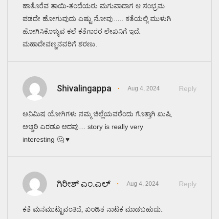
ಹಾತೊರೆವ ತಾಯಿ-ತಂದೆಯರು ಮಗುವಾದಾಗ ಆ ಸಂಭ್ರಮ
ಪಡದೇ ಹೋಗುವುದು ಎಷ್ಟು ನೋವು….. ಕತೆಯಲ್ಲಿ ಮುಳುಗಿ
ಹೋಗಿಸಿಕೊಳ್ಳುವ ಕಲೆ ಕತೆಗಾರರ ಲೇಖನಿಗೆ ಇದೆ.
ಮಹಾದೇವಣ್ಣನವರಿಗೆ ಶರಣು.
Shivalingappa
Reply
Aug 4, 2024
ಅನಿಮಿಷ ಯೋಗಿಗಳು ನಮ್ಮ ಜಿಲ್ಲೆಯವರೆಂದು ಗೊತ್ತಾಗಿ ಖುಷಿ,
ಅಚ್ಚರಿ ಎರಡೂ ಆದವು… story is really very
interesting 🤔 ♥️
ಗಿರೀಶ್ ಎಂ.ಎಲ್
Reply
Aug 4, 2024
ಕತೆ ಮನಮುಟ್ಟುವಂತಿದೆ, ಖಂಡಿತ ನಾಟಕ ಮಾಡಬಹುದು.