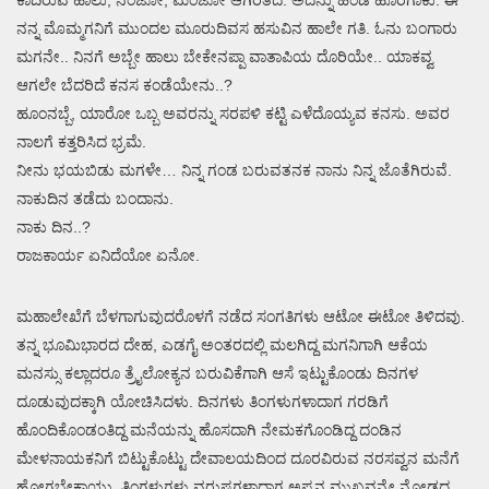
ನನ್ನ ಮೊಮ್ಮಗನಿಗೆ ಮುಂದಲ ಮೂರುದಿವಸ ಹಸುವಿನ ಹಾಲೇ ಗತಿ. ಓನು ಬಂಗಾರು
ಮಗನೇ.. ನಿನಗೆ ಅಬ್ಬೇ ಹಾಲು ಬೇಕೇನಪ್ಪಾ ವಾತಾಪಿಯ ದೊರಿಯೇ.. ಯಾಕವ್ವ
ಆಗಲೇ ಬೆದರಿದೆ ಕನಸ ಕಂಡೆಯೇನು..?
ಹೂಂನಬ್ಬೆ, ಯಾರೋ ಒಬ್ಬ ಅವರನ್ನು ಸರಪಳಿ ಕಟ್ಟಿ ಎಳೆದೊಯ್ಯವ ಕನಸು. ಅವರ
ನಾಲಗೆ ಕತ್ತರಿಸಿದ ಭ್ರಮೆ.
ನೀನು ಭಯಬಿಡು ಮಗಳೇ… ನಿನ್ನ ಗಂಡ ಬರುವತನಕ ನಾನು ನಿನ್ನ ಜೊತೆಗಿರುವೆ.
ನಾಕುದಿನ ತಡೆದು ಬಂದಾನು.
ನಾಕು ದಿನ..?
ರಾಜಕಾರ್ಯ ಏನಿದೆಯೋ ಏನೋ.
ಮಹಾಲೇಖೆಗೆ ಬೆಳಗಾಗುವುದರೊಳಗೆ ನಡೆದ ಸಂಗತಿಗಳು ಆಟೋ ಈಟೋ ತಿಳಿದವು.
ತನ್ನ ಭೂಮಿಭಾರದ ದೇಹ, ಎಡಗೈ ಅಂತರದಲ್ಲಿ ಮಲಗಿದ್ದ ಮಗನಿಗಾಗಿ ಆಕೆಯ
ಮನಸ್ಸು ಕಲ್ಲಾದರೂ ತ್ರೈಲೋಕ್ಯನ ಬರುವಿಕೆಗಾಗಿ ಆಸೆ ಇಟ್ಟುಕೊಂಡು ದಿನಗಳ
ದೂಡುವುದಕ್ಕಾಗಿ ಯೋಚಿಸಿದಳು. ದಿನಗಳು ತಿಂಗಳುಗಳಾದಾಗ ಗರಡಿಗೆ
ಹೊಂದಿಕೊಂಡಂತಿದ್ದ ಮನೆಯನ್ನು ಹೊಸದಾಗಿ ನೇಮಕಗೊಂಡಿದ್ದ ದಂಡಿನ
ಮೇಳನಾಯಕನಿಗೆ ಬಿಟ್ಟುಕೊಟ್ಟು ದೇವಾಲಯದಿಂದ ದೂರವಿರುವ ನರಸವ್ವನ ಮನೆಗೆ
ಹೋಗಬೇಕಾಯ್ತು. ತಿಂಗಳುಗಳು ವರುಷಗಳಾದಾಗ ಅಪ್ಪನ ಮುಖವನ್ನೇ ನೋಡದ