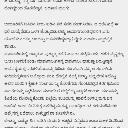
ಹೌದಂತವ್ವ, ನನ್ನ ಮಗ ಮಾಲಿಂಗ ಬಂದು ಹೇಳಿದ. ರಾಜರು ತುರ್ತಾಗಿ ಬರಲು
ಹೇಳಿದ್ದರಿಂದ ಹೊರಟಿದ್ದಾನೆ. ಬರತಾನೆ ಮಲಗು.
ಬಾಯಾರಿಕೆಗೆ ಬಿಸಿಬಿಸಿ ನೀರು ಕುಡಿಸಿ ತಲೆ ಸವರಿ ಮಲಗಿಸಿದಳು. ಆ ದಣಿವಿನಲ್ಲಿ ಈ
ಧರೆ ಬಾಯ್ದೆರೆದರು ಒಳಗೆ ಹೊಕ್ಕುಬಿಡುವಷ್ಟು ಆಯಾಸಗೊಂಡಿದ್ದವಳಿಗೆ ಏನು
ಯೋಚಿಸುವದಕ್ಕೂ ಆಗದಷ್ಟು ಬಸವಳಿದಿದ್ದಳಲ್ಲಾ ನಿದ್ದೆಯ ಮಂಪರು ಕಣ್ಣರೆಪ್ಪೆಗೆ
ತಾಗಿತು.
ದೂರದಾರಿಯಲ್ಲಿ ಅದ್ಯಾರೋ ಪುಣ್ಯಾತ್ಮ ತಲೆಗೆ ಪಾವಡಾ ಸುತ್ತಿಕೊಂಡು, ಹಣೆಗೆ ಮೈಕೈಗೆಲ್ಲ
ಬೂದಿ ಬಳಿದುಕೊಂಡು ಮಾಪುಗಾಲುಗಳನ್ನ ದಾಪುಗಾಲು ಹಾಕುತ್ತಾ ಬರುತ್ತಿದ್ದಾನೆ.
ಅವನ ಕೈಯಲ್ಲಿ ಸರಪಳಿಯೊಂದನ್ನು ಹಿಡಿದು ಕರ್ಕಶವಾಗಿ ನಕ್ಕು ಆ ಸರಪಳಿಯ
ತುದಿಯನ್ನೆಳೆದಾಗ ಅಲ್ಲೊಂದು ಜೀವ ಧೊಪ್ಪನೆ ನೆಲಕ್ಕೆ ಬೀಳ್ತು. ಬಿದ್ದ ದೇಹ ತಲೆಎತ್ತಿ
ಅವನ ಬಾಯಿಗೆ ಕೈಹಾಕಿ ನಾಲಗೆಯನ್ನು ಹೊರತೆಗೆದು ಸೊಂಟದಲ್ಲಿನ ಕಿರಗತ್ತಿಯಿಂದ
ನಾಲಗೆಯನ್ನು ಕತ್ತರಿಸಿದಾಗ ಮಹಾಲೇಖೆ ಬೆಚ್ಚಿಬಿದ್ದು ಎಚ್ಚರಗೊಂಡಳು. ಮಗುವನ್ನು
ತೊಡೆಯ ಮೇಲಿಟ್ಟುಕೊಂಡು ಬಟ್ಟೆಯ ತುದಿಯನ್ನು ಹಾಲಿನೊಳಗದ್ದಿ ಮಗುವಿನ
ಬಾಯಿಗೆ ಹಾಲು ಚೀಪಿಸುತ್ತ ಕುಳಿತಿದ್ದ ನರಸವ್ವ ಏನಾಯ್ತೆಂಬಂತೆ ತಲೆಯಾಡಿಸಿದಳು.
ಅಬ್ಬೆ ನನ್ನ ಎದೆಹಾಲು ಉಕ್ಕುತ್ತಿದೆ ನಾ ಕುಡಿಸಲೇನು.
ಬೇಡವ್ವ, ಎಷ್ಟೋ ದಿನ ಕಾಡಿಸಿ ಈ ಮಗು ಹುಟ್ಟಿದೆ. ನಿನ್ನೆದೆಯ ಹಾಲು ಬಹಳ ದಿನದಿಂದ
ಕಾದಿರುವ ಹಾಲು, ನಂಜೋ, ಮಂಜೋ ಆಗಿರತದೆ. ಅದನ್ನು ಹಿಂಡಿ ಹೊರಗಾಕು. ಈ