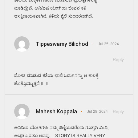
ಮಾಡಿದ್ದೇವೆ. ಅನಿಮಿಷ ಯೋಗಿಯ ಜೀವನ ಕತೆ
ಆಸಕ್ತಿದಾಯಕವಾಗಿದೆ. ಕತೆಯ ಶೈಲಿ ಸುಂದರವಾಗಿದೆ.
Tippeswamy Bilichod
Jul 25, 2024
Reply
ಮೋಡಿ ಮಾಡುವ ಕತೆಯ ಭಾಷೆ ಓದುಗನನ್ನು ಆ ಕಾಲಕ್ಕೆ
ಹೊತ್ತೊಯ್ಯುತ್ತದೆ👌🏽👌🏽
Mahesh Koppala
Reply
Jul 28, 2024
ಅನಿಮಿಷ ಯೋಗಿಗಳು ನಮ್ಮ ಜಿಲ್ಲೆಯವರೆಂದು ಗೊತ್ತಾಗಿ ಖುಷಿ,
ಅಚ್ಚರಿ ಎರಡೂ ಆದವು… STORY IS REALLY VERY