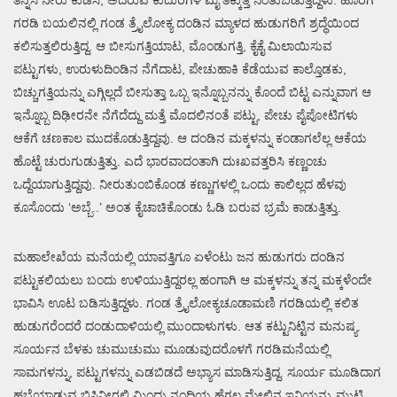
ಗರಡಿ ಬಯಲಿನಲ್ಲಿ ಗಂಡ ತ್ರೈಲೋಕ್ಯ ದಂಡಿನ ಮ್ಯಾಳದ ಹುಡುಗರಿಗೆ ಶ್ರದ್ಧೆಯಿಂದ
ಕಲಿಸುತ್ತಲಿರುತ್ತಿದ್ದ. ಆ ಬೀಸುಗತ್ತಿಯಾಟ, ಮೊಂಡುಗತ್ತಿ, ಕೈಕೈ ಮಿಲಾಯಿಸುವ
ಪಟ್ಟುಗಳು, ಉರುಳುದಿಂಡಿನ ನೆಗೆದಾಟ, ಪೇಚುಹಾಕಿ ಕೆಡೆಯುವ ಕಾಲ್ತೊಡಕು,
ಬಿಚ್ಚುಗತ್ತಿಯನ್ನು ಎಗ್ಗಿಲ್ಲದೆ ಬೀಸುತ್ತಾ ಒಬ್ಬ ಇನ್ನೊಬ್ಬನನ್ನು ಕೊಂದೆ ಬಿಟ್ಟ ಎನ್ನುವಾಗ ಆ
ಇನ್ನೊಬ್ಬ ದಿಢೀರನೇ ನೆಗೆದೆದ್ದು ಮತ್ತೆ ಮೊದಲಿನಂತೆ ಪಟ್ಟು, ಪೇಚು ಪೈಪೋಟಿಗಳು
ಆಕೆಗೆ ಚಣಕಾಲ ಮುದಕೊಡುತ್ತಿದ್ದವು. ಆ ದಂಡಿನ ಮಕ್ಕಳನ್ನು ಕಂಡಾಗಲೆಲ್ಲ ಆಕೆಯ
ಹೊಟ್ಟೆ ಚುರುಗುಡುತ್ತಿತ್ತು. ಎದೆ ಭಾರವಾದಂತಾಗಿ ದುಃಖವತ್ತರಿಸಿ ಕಣ್ಣಂಚು
ಒದ್ದೆಯಾಗುತ್ತಿದ್ದವು. ನೀರುತುಂಬಿಕೊಂಡ ಕಣ್ಣುಗಳಲ್ಲಿ ಒಂದು ಕಾಲಿಲ್ಲದ ಹೆಳವು
ಕೂಸೊಂದು ‘ಅಬ್ಬೆ..’ ಅಂತ ಕೈಚಾಚಿಕೊಂಡು ಓಡಿ ಬರುವ ಭ್ರಮೆ ಕಾಡುತ್ತಿತ್ತು.
ಮಹಾಲೇಖೆಯ ಮನೆಯಲ್ಲಿ ಯಾವತ್ತಿಗೂ ಏಳೆಂಟು ಜನ ಹುಡುಗರು ದಂಡಿನ
ಪಟ್ಟುಕಲಿಯಲು ಬಂದು ಉಳಿಯುತ್ತಿದ್ದರಲ್ಲ ಹಂಗಾಗಿ ಆ ಮಕ್ಕಳನ್ನು ತನ್ನ ಮಕ್ಕಳೆಂದೇ
ಭಾವಿಸಿ ಊಟ ಬಡಿಸುತ್ತಿದ್ದಳು. ಗಂಡ ತ್ರೈಲೋಕ್ಯಚೂಡಾಮಣಿ ಗರಡಿಯಲ್ಲಿ ಕಲಿತ
ಹುಡುಗರೆಂದರೆ ದಂಡುದಾಳಿಯಲ್ಲಿ ಮುಂದಾಳುಗಳು. ಆತ ಕಟ್ಟುನಿಟ್ಟಿನ ಮನುಷ್ಯ.
ಸೂರ್ಯನ ಬೆಳಕು ಚುಮುಚುಮು ಮೂಡುವುದರೊಳಗೆ ಗರಡಿಮನೆಯಲ್ಲಿ
ಸಾಮಗಳನ್ನು, ಪಟ್ಟುಗಳನ್ನು ಎಡಬಿಡದೆ ಅಭ್ಯಾಸ ಮಾಡಿಸುತ್ತಿದ್ದ. ಸೂರ್ಯ ಮೂಡಿದಾಗ
ಹಬೆಯಾಡುವ ಬಿಸಿನೀರಲ್ಲಿ ಮಿಂದು ನಂದಿಯ ಹೆಗಲ ಮೇಲಿನ ಇನಿಯನ್ನು ಮುಟ್ಟಿ