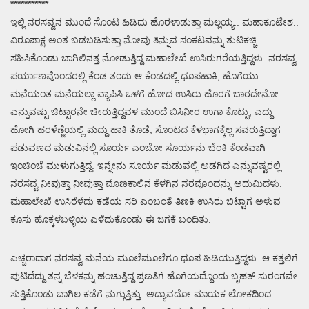
***********
ಇಲ್ಲಿ ನರಸವ್ವನ ಮುಂದೆ ಸೊಂಟ ಹಿಡಿದು ಹೊರಳಾಡುತ್ತಾ ಮಲ್ಲಯ್ಯ.. ಮಹಾಕೂಟೇಶ..
ವಿರೂಪಾಕ್ಷ ಅಂತ ಬಡಬಡಿಸುತ್ತಾ ನೋವು ತಿನ್ನುವ ಸಂಕಟವನ್ನು ತುಟಿಕಚ್ಚಿ
ಸಹಿಸಿಕೊಂಡು ಬಾಗಿಲಿನತ್ತ ನೋಡುತ್ತಿದ್ದ ಮಹಾಲೇಖೆ ಉಸಿರುಗರೆಯತ್ತಿದ್ದಳು. ನರಸವ್ವ
ಪರ್ಯಾಣವೊಂದರಲ್ಲಿ ಕೆಂಡ ತಂದು ಆ ಕೆಂಡದಲ್ಲಿ ಧೂಪಹಾಕಿ, ಹೊಗೆಯು
ಮನೆಯಂತ ಮನೆಯಲ್ಲಾ ವ್ಯಾಪಿಸಿ ಒಳಗೆ ಹೋದ ಉಸಿರು ಹೊರಗೆ ಬಾರದೇನೋ
ಎನ್ನುವಷ್ಟು ಚಿಟ್ಟಾರನೇ ಚೀರುತ್ತಿದ್ದವಳ ಮುಂದೆ ಬಿಸಿನೀರ ಉಗಾ ಕೊಟ್ಟು, ಎದ್ದು
ಹೋಗಿ ಹರಳೆಣ್ಣೆಯಲ್ಲಿ ಮದ್ದು ಹಾಕಿ ತೊಡೆ, ಸೊಂಟದ ಕೆಳಭಾಗಕ್ಕೆಲ್ಲ ಸವರುತ್ತಿದ್ದಾಗ
ಪಡುವಣದ ಮಡುವಿನಲ್ಲಿ ಸೂರ್ಯ ಎಂಬೋ ಸೂರ್ಯನು ಬೆಂಕಿ ಕೆಂಡವಾಗಿ
ಇಂಚಿಂಚೆ ಮುಳುಗುತ್ತಿದ್ದ. ಇನ್ನೇನು ಸೂರ್ಯ ಮಡುವಲ್ಲಿ ಅಡಗಿದ ಎನ್ನುವಷ್ಟರಲ್ಲಿ
ನರಸವ್ವ ನೀವುತ್ತಾ ನೀವುತ್ತಾ ಮೊಣಕಾಲಿನ ಕೆಳಗಿನ ನರವೊಂದನ್ನು ಅದುಮಿದಳು.
ಮಹಾಲೇಖೆ ಉಸಿರೆಳೆದು ಕಡೆಯ ಸರಿ ಎಂಬಂತೆ ತಿಣಕಿ ಉಸಿರು ಬಿಟ್ಟಾಗ ಅಳುವ
ಕೂಸು ಹೊಕ್ಕಳಬಳ್ಳಿಯ ಎಳೆದುಕೊಂಡು ಈ ಜಗಕೆ ಬಂದಿತು.
ಎಚ್ಚರಾದಾಗ ನರಸವ್ವ ಮನೆಯ ಮೂಲೆಮೂಲೆಗೂ ಧೂಪ ಹಿಡಿಯುತ್ತಿದ್ದಳು. ಆ ಕತ್ತಲಿಗೆ
ಪುಟಿದೆದ್ದು ತನ್ನ ಬೆಳಕನ್ನು ಹಂಚುತ್ತಿದ್ದ ಪ್ರಣತಿಗೆ ಹೊಗೆಯದ್ದೊಂದು ಬೃಹತ್ ಸುರಂಗವೇ
ಸುತ್ತಿಕೊಂಡು ಬಾಗಿಲ ಕಡೆಗೆ ನುಗ್ಗುತ್ತಿತ್ತು. ಅದ್ಯಾವದೋ ಮಾಯಕ ಲೋಕದಿಂದ