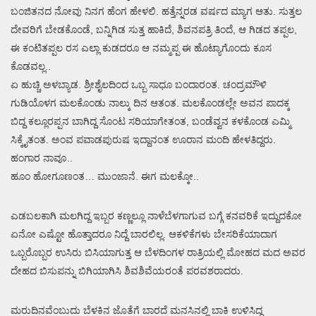
ಬಂಜಿತನದ ನೋವು ನಿನಗ ಹೆಂಗ ಹೇಳಲಿ. ಹತ್ತೆನ್ನರಡ ವರ್ಷದ ಮ್ಯಾಗ ಆತು. ಸುತ್ತಲ
ದೇವರಿಗೆ ಬೇಡಕೊಂಡೆ, ಬನ್ನಿಗಿಡ ಸುತ್ತ ಹಾಕಿದೆ, ಶಿವನಪತ್ರಿ ತಿಂದೆ, ಆ ಗಿಡದ ತಪ್ಪಲ,
ಈ ಕಂಟಿತಪ್ಪಲ ರಸ ಎಲ್ಲಾ ಕುಡದರೂ ಆ ನಮ್ಮಪ್ಪ ಈ ಹೊಟ್ಯಾಗೊಂದು ಕೂಸ
ಕೊಡವಲ್ಲ..
ಏ ಹುಚ್ಚಿ ಅಳಬ್ಯಾಡ. ಶ್ರೀಶೈಲದಿಂದ ಒಬ್ಬ ಸಾಧೂ ಬಂದಾರಂತ. ಚಂದ್ರಮೌಳಿ
ಗುಡಿಯೊಳಗ ಮಲಕೊಂಡು ನಾಲ್ಕು ದಿನ ಆತಂತ. ಮಲಕೊಂಡಲ್ಲೇ ಅವನ ಪಾದಕ್ಕ
ಬಿದ್ದ ಕಲ್ಲೂರಪ್ಪನ ಬಾಗಿದ್ದ ಸೊಂಟ ಸರಿಯಾಗೇತಂತ, ಬಂಡೆವ್ವನ ಕಳಕೊಂಡ ಎಮ್ಮಿ
ಸಿಕ್ಕೈತಂತ. ಅಂವ ಪವಾಡಪುರುಷ ಇದ್ದಾನಂತ ಊರಾನ ಮಂದಿ ಹೇಳತಿದ್ದರು.
ಹಂಗಾರ ನಾವೂ..
ಹೂಂ ಹೋಗೂಣಂತ… ಮುಂಜಾನೆ. ಈಗ ಮಲಕ್ಕೋ..
ಎಡಬಲಕಾಗಿ ಮಲಗಿದ್ದ ಇಬ್ಬರ ಕಣ್ಣಲ್ಲೂ ನಾಳೆಬೆಳಗಾಗುವ ಬಗ್ಗೆ ಕನವರಿಕೆ ಇದ್ದುದಕೋ
ಏನೋ ಎಷ್ಟೋ ಹೊತ್ತಾದರೂ ನಿದ್ದೆ ಬಾರಲಿಲ್ಲ. ಆಕಳಿಕೆಗಳು ಬೇಸರಿಕೆಯಾದಾಗ
ಒಬ್ಬರೊಬ್ಬರ ಉಸಿರು ಬಿಸಿಯಾಗುತ್ತ ಆ ಬೆಳದಿಂಗಳ ರಾತ್ರಿಯಲ್ಲಿ ಮೋಹದ ಮದ ಅವರ
ದೇಹದ ಬಿಸುಪನ್ನು ಬಿಗಿಯಾಗಿಸಿ ಶಿವಶಿವೆಯರಂತೆ ಪರವಶರಾದರು.
ಮರುದಿನವೆಂಬುದು ಬೆಳಕಿನ ಜೊತೆಗೆ ಬಾರದೆ ಮನಸಿನಲ್ಲಿ ಬಾಕಿ ಉಳಿಸಿದ್ದ