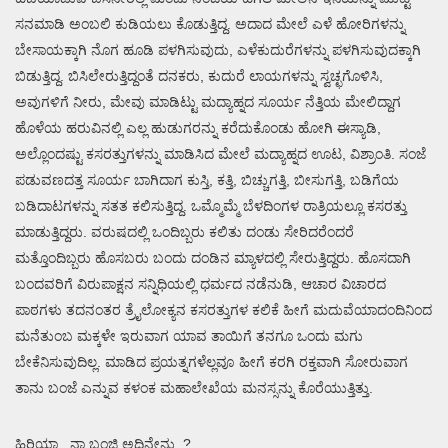
ಸನಮಾಡಿ ಅಂಬಲಿ ಕುಡಿಯಲು ಕೊಡುತ್ತಿದ್ದ. ಅದಾದ ಮೇಲೆ ಎಳೆ ಹೋರಿಗಳನ್ನು
ಬೇಸಾಯಕ್ಕಾಗಿ ನೊಗ ಹೂಡಿ ಪಳಗಿಸುವುದು, ಎಳೆಕುದುರೆಗಳನ್ನು ಪಳಗಿಸುವುದಕ್ಕಾಗಿ
ಬಿಡುತ್ತಿದ್ದ. ಬಿಸಿಲೇರುತ್ತಿದ್ದಂತೆ ದನಕರು, ಕುದುರೆ ಲಾಯಗಳನ್ನು ಸ್ವಚ್ಛಗೊಳಿಸಿ,
ಅವುಗಳಿಗೆ ನೀರು, ಮೇವು ಮಾಡಿಟ್ಟು ಮದ್ಯಾಹ್ನದ ಸೂರ್ಯ ನೆತ್ತಿಯ ಮೇಲಿದ್ದಾಗ
ಹೊಳೆಯ ಹರುವಿನಲ್ಲಿ ಎಲ್ಲ ಹುಡುಗರನ್ನು ಕರೆದುಕೊಂಡು ಹೋಗಿ ಈಸ್ಯಾಡಿ,
ಅಲ್ಲೊಂದಷ್ಟು ಕಸರತ್ತುಗಳನ್ನು ಮಾಡಿಸಿದ ಮೇಲೆ ಮದ್ಯಾಹ್ನದ ಊಟ, ವಿಶ್ರಾಂತಿ. ಸಂಜೆ
ಪಡುವಣದತ್ತ ಸೂರ್ಯ ಬಾಗಿದಾಗ ಕುಸ್ತಿ, ಕತ್ತಿ, ಬಿಚ್ಚುಗತ್ತಿ, ಬೀಸುಗತ್ತಿ, ಬಡಿಗೆಯ
ಬಡಿದಾಟಗಳನ್ನು ಸತತ ಕಲಿಸುತ್ತಿದ್ದ. ಒಮ್ಮೊಮ್ಮೆ ಬೆಳದಿಂಗಳ ರಾತ್ರಿಯಲ್ಲೂ ಕಸರತ್ತು
ಮಾಡುತ್ತಿದ್ದರು. ವರುಷದಲ್ಲಿ ಒಂದಿಬ್ಬರು ಕಲಿತು ದಂಡು ಸೇರಿದರೆಂದರೆ
ಮತ್ತೊಂದಿಬ್ಬರು ಹೊಸಬರು ಬಂದು ದಂಡಿನ ಮ್ಯಾಳದಲ್ಲಿ ಸೇರುತ್ತಿದ್ದರು. ಹೊಸದಾಗಿ
ಬಂದವರಿಗೆ ವಿರುಪಾಕ್ಷನ ಸನ್ನಿಧಿಯಲ್ಲಿ ಧರ್ಮದ ನಡೆನುಡಿ, ಆಚಾರ ವಿಚಾರದ
ಪಾಠಗಳು ತದನಂತರ ತ್ರೈಲೋಕ್ಯನ ಕಸರತ್ತುಗಳ ಕಲಿಕೆ ಹೀಗೆ ಮದುವೆಯಾದಂದಿನಿಂದ
ಮನೆತುಂಬ ಮಕ್ಕಳೇ ಇರುವಾಗ ಯಾವ ತಾಯಿಗೆ ತನಗೂ ಒಂದು ಮಗು
ಬೇಕೆನಿಸುವುದಿಲ್ಲ. ಮಾಡಿದ ಪ್ರಯತ್ನಗಳೆಲ್ಲವೂ ಹೀಗೆ ಕರಗಿ ರಕ್ತವಾಗಿ ಸೋರುವಾಗ
ತಾನು ಬಂಜೆ ಎನ್ನುವ ಕಳಂಕ ಮಹಾಲೇಖೆಯ ಮನಸ್ಸನ್ನು ಕೊರೆಯುತ್ತಿತ್ತು.
ಹಿರಿಯಾ.. ನಾ ಬಂಜಿ ಅದಿನೇನು..?