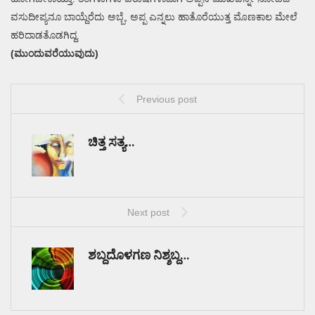
ವಸುದೀಪ್ಯನೂ ಬಾಯ್ದೆರೆದು ಅಬ್ಬೆ, ಅಪ್ಪ ಎನ್ನಲು ಹಾತೊರೆಯುತ್ತ ಮೊಣಕಾಲ ಮೇಲೆ
ಹರಿದಾಡತೊಡಗಿದ್ದ.
(ಮುಂದುವರೆಯುವುದು)
Previous post
ಚಿತ್ತ ಸತ್ಯ…
Next post
ಶಬ್ದದೊಳಗಣ ನಿಶ್ಶಬ್ದ…