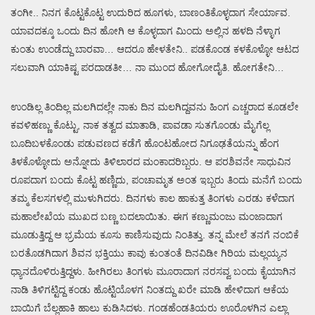
ತಂಗೀ.. ನಿನಗ ಕೊಟ್ಟಕೊಟ್ಟ ಉದುರಿದ ಹೂಗಳು, ಬಾಣಂತಿಕೊಳ್ಳದಾಗ ಸೇರ್ಯಾವ.
ಯಾವದಕ್ಕೂ ಒಂದು ದಿನ ಹೋಗಿ ಆ ಕೊಳ್ಳದಾಗ ಮಿಂದು ಅಲ್ಲಿನ ಹಳದಿ ನೆಳ್ಳಾಗ
ಕುಂತು ಉಂಡೆದ್ದು ಬಾರವಾ… ಆದರೂ ಹೇಳತೇನಿ.. ಪಡಕೊಂಡ ಕಳಕೊಳ್ಳೋ ಆಟದ
ಸಲುವಾಗಿ ಯಾಕಿಷ್ಟ ಪರದಾಡತೀ… ನಾ ಮುಂದ ಹೋಗೋದೈತಿ. ಹೋಗತೇನಿ…
ಉಂಡಿಲ್ಲ ತಿಂದಿಲ್ಲ ಮಲಗಿದಲ್ಲೇ ನಾಕು ದಿನ ಮಲಗಿದ್ದವನು ಹಿಂಗ ಎಚ್ಚರಾದ ಕೂಡಲೇ
ಕವಳಿಹಣ್ಣು ಕೊಟ್ಟು, ನಾಕ ತತ್ವದ ಮಾತಾಡಿ, ಪಾವಡಾ ಸುತಗೊಂಡು ಮೈಗೆಲ್ಲ
ಬೂದಿಬಳಕೊಂಡು ಪಡುವಣದ ಕಡೆಗೆ ಹೊಂಟಹೋದ ನಿಗೂಢತೆಯನ್ನು ಹೆಂಗ
ತಿಳಕೊಳ್ಳೋದು ಅನ್ನೋದು ತಿಳಿಲಾರದ ಮಂಕಾದರಿಬ್ಬರು. ಆ ಪರಶಿವನೇ ಸಾಧುವಿನ
ರೂಪದಾಗ ಬಂದು ಕೊಟ್ಟ ಹಣ್ಣಿದು, ಪಂಚಾಮೃತ ಅಂತ ಇಬ್ಬರು ತಿಂದು ಮನೆಗೆ ಬಂದು
ತಮ್ಮ ಕೆಲಸಗಳಲ್ಲಿ ಮುಳುಗಿದರು. ದಿನಗಳು ಕಾಲ ಹಾಕುತ್ತ ತಿಂಗಳು ಎರಡು ಕಳೆದಾಗ
ಮಹಾಲೇಖೆಯ ಮುಖದ ಬಣ್ಣ ಬದಲಾಯಿತು. ಈಗ ಕಣ್ಣುಮಂಜು ಮಂಜಾದಾಗ
ಮೂಡುತ್ತಿದ್ದ ಆ ಭ್ರಮೆಯ ಕೂಸು ಕಾಣಿಸುವುದು ನಿಂತಿತ್ತು. ತನ್ನ ಮೇಲೆ ತನಗೆ ನಂಬಿಕೆ
ಬರತೊಡಗಿದಾಗ ಶಿವನ ಭಕ್ತಿಯು ಕಾವು ಕುಂತಂತೆ ದಿನವಿಡೀ ಗಿರಿಯ ಮಲ್ಲಯ್ಯನ
ಧ್ಯಾನದೊಳಿರುತ್ತಿದ್ದಳು. ಹೀಗಿರಲು ತಿಂಗಳು ಮೂರಾದಾಗ ನರಸವ್ವ ಬಂದು ಕೈಯಾಗಿನ
ನಾಡಿ ತಿಳಿಗಟ್ಟಿದ್ದ ಕಂಡು ಹೊಟ್ಟಿಯೊಳಗ ನಿಂತದ್ದು ಖರೇ ಮಾಡಿ ಹೇಳಿದಾಗ ಆಕೆಯ
ಬಾಯಿಗೆ ಬೆಲ್ಲಹಾಕಿ ಹಾಲು ಕುಡಿಸಿದಳು. ಗಂಡಹೆಂಡತಿಯರು ಊರೊಳಗಿನ ಎಲ್ಲಾ