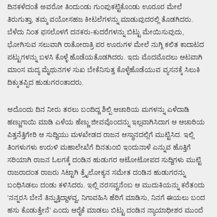
ದಿನಕಳೆದಂತೆ ಅವರೋ ತಿಂದುಂಡು ಗುಂಪುಕಟ್ಟಿಕೊಂಡು ಊರೂರ ಮೇಲೆ
ತಿರುಗುತ್ತಾ, ತಮ್ಮ ವಯೋಸಹಜ ಕೀಟಲೆಗಳನ್ನು ಮಾಡುವುದರಲ್ಲಿ ತೊಡಗಿದರು.
ಬೆಳೆದು ನಿಂತ ಫಸಲೊಳಗೆ ದನಕರು-ಕುದರೆಗಳನ್ನು ಬಿಟ್ಟು ಮೇಯಿಸುವುದು,
ಭೋಗಿಸುವ ಸಲುವಾಗಿ ರಾತೋರಾತ್ರಿ ಪರ ಊರುಗಳ ಮೇಲೆ ನುಗ್ಗಿ ಕಲಿತ ಕಾದಾಟದ
ಪಟ್ಟುಗಳನ್ನು ಬಳಸಿ ಕೊಳ್ಳೆ ಹೊಡೆಯತೊಡಗಿದರು. ಇದು ಮೊದಮೊದಲು ಆಟವಾಗಿ
ಮಾಂಸ ಮದ್ಯ ಮೈಥುನಗಳ ಸುಖ ಬೇಕೆನಿಸುತ್ತ ಕೊಳ್ಳೆಹೊಡೆಯುವ ವ್ಯಸನಕ್ಕೆ ಸಿಲುಕಿ
ದಿಕ್ಕುತಪ್ಪಿದ ಹುಡುಗರಂತಾದರು.
ಅದೊಂದು ದಿನ ನೀರು ತರಲು ಬಂದಿದ್ದ ಶಿಲ್ಪಿ ಆಚಾರಿಯ ಮಗಳನ್ನು ಎಳೆದಾಡಿ
ಹಣ್ಣುಗಾಯಿ ಮಾಡಿ ಎಳೆಯ ಹೆಣ್ಣು ಜೀವವೊಂದನ್ನು ಇಲ್ಲವಾಗಿಸಿದಾಗ ಆ ಆಚಾರಿಯ
ಪಿತ್ತನೆತ್ತಿಗೇರಿ ಆ ಸುದ್ದಿಯು ಮಳಖೇಡದ ರಾಜನ ಆಸ್ಥಾನದಲ್ಲಿಗೆ ಮುಟ್ಟಿಸಿದ. ಇಲ್ಲಿ
ತಿಂಗಳುಗಳು ಉರುಳಿ ಮಹಾಲೇಖೆಗೆ ದಿನತುಂಬಿ ಇಂದುನಾಳೆ ಎನ್ನುವ ಹೊತ್ತಿಗೆ
ಸರಿಯಾಗಿ ರಾಜನ ಓಲಗಕ್ಕೆ ದಂಡಿನ ಹುಡುಗರ ಆಟೋಟೋಪದ ಸುದ್ದಿಗಳು ಮುಟ್ಟಿ
ರಾಜರಾದಂತ ರಾಜರು ಸಿಟ್ಟಾಗಿ ತ್ರೈಲೋಕ್ಯನ ಸಮೇತ ದಂಡಿನ ಹುಡುಗರನ್ನು
ಬಂಧಿಸಿಡಲು ದಂಡು ಕಳಿಸಿದರು. ಇಲ್ಲಿ ನರಸವ್ವನೆಂಬ ಆ ಮುದುಕಿಯನ್ನು ಕರೆತಂದು
‘ನನ್ನರಸಿ ಬೇನೆ ತಿನ್ನುತ್ತಿದ್ದಾಳವ್ವ, ನಿಗಾವಹಿಸಿ ಹೆರಿಗೆ ಮಾಡಿಸು, ನಿನಗೆ ಈಯಲು ಬಂದ
ಹಸು ಕೊಡುತ್ತೇನೆ’ ಎಂದು ಆರೈಕೆ ಮಾಡಲು ಬಿಟ್ಟು ದಂಡಿನ ನ್ಯಾಯಾಧೀಶರ ಮುಂದೆ