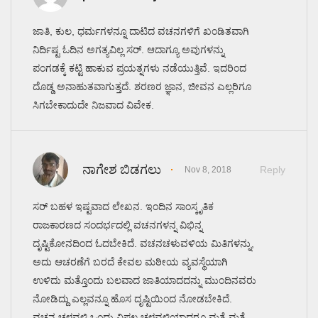
ಜಾತಿ, ಕುಲ, ಧರ್ಮಗಳನ್ನೂ ದಾಟಿದ ವಚನಗಳಿಗೆ ಖಂಡಿತವಾಗಿ
ನಿರ್ದಿಷ್ಟ ಓದಿನ ಅಗತ್ಯವಿಲ್ಲ ಸರ್. ಆದಾಗ್ಯೂ ಅವುಗಳನ್ನು
ಪಂಗಡಕ್ಕೆ ಕಟ್ಟಿ ಹಾಕುವ ಪ್ರಯತ್ನಗಳು ನಡೆಯುತ್ತಿವೆ. ಇದರಿಂದ
ದೊಡ್ಡ ಅನಾಹುತವಾಗುತ್ತದೆ. ಶರಣರ ಜ್ಞಾನ, ಜೀವನ ಎಲ್ಲರಿಗೂ
ಸಿಗಬೇಕಾದುದೇ ನಿಜವಾದ ವಿವೇಕ.
ನಾಗೇಶ ಬಿಡಗಲು
Reply
Nov 8, 2018
ಸರ್ ಬಹಳ ಇಷ್ಟವಾದ ಲೇಖನ. ಇಂದಿನ ಸಾಂಸ್ಕೃತಿಕ
ರಾಜಕಾರಣದ ಸಂದರ್ಭದಲ್ಲಿ ವಚನಗಳನ್ನ ವಿಭಿನ್ನ
ದೃಷ್ಟಿಕೋನದಿಂದ ಓದಬೇಕಿದೆ. ವಚನಚಳುವಳಿಯ ಮಿತಿಗಳನ್ನು,
ಅದು ಆಚರಣೆಗೆ ಬರದೆ ಕೇವಲ ಮಠೀಯ ವ್ಯವಸ್ಥೆಯಾಗಿ
ಉಳಿದು ಮತ್ತೊಂದು ಬಲವಾದ ಜಾತಿಯಾದದನ್ನು ಮುಂದಿನವರು
ನೋಡಿದ್ದು ಎಲ್ಲವನ್ನೂ ಹೊಸ ದೃಷ್ಟಿಯಿಂದ ನೋಡಬೇಕಿದೆ.
ವಚನ ಚಳವಳಿ ಒಂದು ವಿಫಲ ಚಳವಳಿಯಾದರೂ ಮತ್ತೆ ಮತ್ತೆ