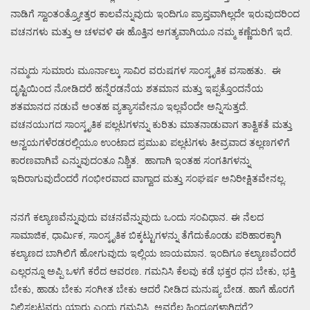
ನಾಡಿಗೆ ಸ್ವಾಂತಂತ್ರ್ಯೋತ್ತರ ಕಾಲವೆನ್ನುವುದು ಇಂದಿಗೂ ಪ್ರಾಪ್ತವಾಗಿಲ್ಲದೇ ಇರುವುದರಿಂದ
ವಚನಗಳು ಮತ್ತು ಆ ಚಳವಳಿ ಈ ಹೊತ್ತಿನ ಅಗತ್ಯವಾಗಿಯೂ ನಮ್ಮ ಕಣ್ಣೆದುರಿಗೆ ಇದೆ.
ನಮ್ಮದು ಸುಮಾರು ಮೂರ್ನಾಲ್ಕು ಸಾವಿರ ವರುಷಗಳ ಸಾಂಸ್ಕೃತಿಕ ವಸಾಹತು. ಈ
ದೃಷ್ಟಿಯಿಂದ ನೋಡಿದರೆ ಹನ್ನೆರಡನೆಯ ಶತಮಾನ ಮತ್ತು ಇಪ್ಪತ್ತೊಂದನೆಯ
ಶತಮಾನದ ನಡುವೆ ಅಂತಹ ವ್ಯತ್ಯಾಸವೇನೂ ಇಲ್ಲವೆಂದೇ ಅನ್ನಿಸುತ್ತದೆ.
ವಚನಯುಗದ ಸಾಂಸ್ಕೃತಿಕ ಪಲ್ಲಟಗಳನ್ನು ಕುರಿತು ಮಾತನಾಡುವಾಗ ತಾತ್ವಿಕತೆ ಮತ್ತು
ಅನ್ವಯಗಳೆರಡರಲ್ಲಿಯೂ ಉಂಟಾದ ಪ್ರಮುಖ ಪಲ್ಲಟಗಳು ತೀವ್ರವಾದ ತಲ್ಲಣಗಳಿಗೆ
ಕಾರಣವಾಗಿವೆ ಎನ್ನುವುದಂತೂ ನಿಶ್ಚಿತ. ಹಾಗಾಗಿ ಇಂತಹ ಸಂಗತಿಗಳನ್ನು
ಇದಿರಾಗುವುದೆಂದರೆ ಗಂಭೀರವಾದ ವಾಗ್ವಾದ ಮತ್ತು ಸಂಘರ್ಷ ಅನಿರೀಕ್ಷಿತವೇನಲ್ಲ.
ನನಗೆ ಕಲ್ಯಾಣವೆನ್ನುವುದು ವಚನವೆನ್ನುವುದು ಒಂದು ಸಂವಿಧಾನ. ಈ ನೆಲದ
ಸಾಮಾಜಿಕ, ಧಾರ್ಮಿಕ, ಸಾಂಸ್ಕೃತಿಕ ಬಿಕ್ಕಟ್ಟುಗಳನ್ನು ತೆಗೆದುಕೊಂಡು ಪರಿಹಾರಕ್ಕಾಗಿ
ಕಲ್ಯಾಣದ ಬಾಗಿಲಿಗೆ ಹೋಗುವುದು ಇಲ್ಲಿಯ ಜಾಯಮಾನ. ಇಂದಿಗೂ ಕಲ್ಯಾಣವೆಂದರೆ
ಎಲ್ಲರನ್ನೂ ಅಪ್ಪಿ ಒಳಗೆ ಕರೆದ ಆವರಣ. ಗಮನಿಸಿ ಕೆಲವು ಕಡೆ ಭಕ್ತರ ಧನ ಬೇಕು, ಭಕ್ತಿ
ಬೇಕು, ಹಾಡು ಬೇಕು ಸಂಗೀತ ಬೇಕು ಆದರೆ ನೀಡಿದ ಮನುಷ್ಯ ಬೇಡ. ಹಾಗೆ ಹೊರಗೆ
ನಿಲ್ಲಿಸಲ್ಪಟ್ಟವರು ಯಾರು ಎಂದು ಗಮನಿಸಿ. ಅವರೆಲ್ಲ ಹಿಂದೂಗಳಾಗಿದ್ದರೆ?