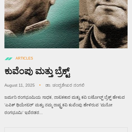
ARTICLES
ಕುವೆಂಪು ಮತ್ತು ಬ್ರೆಕ್ಟ್
August 11, 2025
ಡಾ. ಚಂದ್ರಶೇಖರ ನಂಗಲಿ
ಜರ್ಮನಿ ರಂಗಭೂಮಿಯ ಸಾಧಕ, ನಾಟಕಕಾರ ಮತ್ತು ಕವಿ ಬರ್ಟೊಲ್ಟ್ ಬ್ರೆಕ್ಟ್ ಹೇಳುವ
‘ಎಪಿಕ್ ಥಿಯೇಟರ್’ ಮತ್ತು ನಮ್ಮ ರಾಷ್ಟ್ರಕವಿ ಕುವೆಂಪು ಹೇಳಿರುವ ‘ಮನೋ
ರಂಗಭೂಮಿ’ ಇವೆರಡರ...