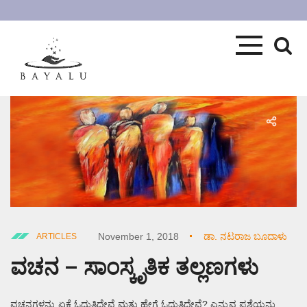
November 1, 2018
ಡಾ. ನಟರಾಜ ಬೂದಾಳು
ARTICLES
ವಚನ – ಸಾಂಸ್ಕೃತಿಕ ತಲ್ಲಣಗಳು
ವಚನಗಳನ್ನು ಏಕೆ ಓದುತ್ತಿದ್ದೇವೆ ಮತ್ತು ಹೇಗೆ ಓದುತ್ತಿದ್ದೇವೆ? ಎನ್ನುವ ಪ್ರಶ್ನೆಯನ್ನು