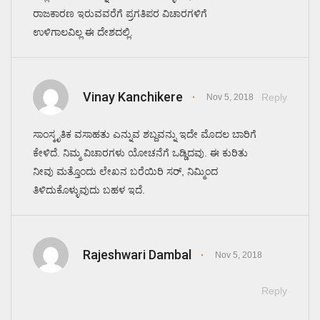
ರಾಜಕಾರಣ ಇರುವವರೆಗೆ ಪ್ರಗತಿಪರ ವಿಚಾರಗಳಿಗೆ
ಉಳಿಗಾಲವಿಲ್ಲ ಈ ದೇಶದಲ್ಲಿ.
Vinay Kanchikere
Reply
Nov 5, 2018
ಸಾಂಸ್ಕೃತಿಕ ವಸಾಹತು ಎನ್ನುವ ಶಬ್ದವನ್ನು ಇದೇ ಮೊದಲ ಬಾರಿಗೆ
ಕೇಳಿದೆ. ನಿಮ್ಮ ವಿಚಾರಗಳು ಯೋಚನೆಗೆ ಒಡ್ಡಿದವು. ಈ ಕುರಿತು
ನೀವು ಮತ್ತೊಂದು ಲೇಖನ ಬರೆಯಿರಿ ಸರ್, ನಿಮ್ಮಿಂದ
ತಿಳಿದುಕೊಳ್ಳುವುದು ಬಹಳ ಇದೆ.
Rajeshwari Dambal
Nov 5, 2018
Reply