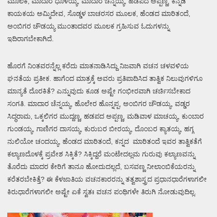
ಮೂಲಕ, ಮಾದಾರ ಧೂಳಯ್ಯ, ಮಾದಾರ ಚೆನ್ನಯ್ಯ, ಹಡಪದ ಅಪ್ಪಣ್ಣ, ಕನ್ನಡಿ
ಕಾಯಕಯ ಅಮ್ಮಿದೇವ, ಸೊಡ್ಡಳ ಬಾಚರಸರ ಮೂಲಕ, ಹೆಂಡದ ಮಾರಿತಂದೆ,
ಅಂಬಿಗರ ಚೌಡಯ್ಯ ಮುಂತಾದವರ ಮೂಲಕ ಗ್ರಹಿಸುವ ಓದುಗಳನ್ನು
ಇದಿರಾಗಬೇಕಾಗಿದೆ.
ಹೊರಗೆ ನಿಂತವರನ್ನೆಲ್ಲ ಕರೆದು ಮಾತನಾಡಿಸಿದ್ದು ನಿಜವಾಗಿ ವಚನ ಚಳವಳಿಯ
ಘನತೆಯ ಪ್ರತೀಕ. ಹಾಗೆಂದ ಮಾತ್ರಕ್ಕೆ ಅವರು ಪ್ರತಿಪಾದಿಸಿದ ತಾತ್ವಿಕ ನಿಲುವುಗಳಿಗೂ
ಮಾನ್ಯತೆ ದೊರಕಿತೆ? ಎನ್ನುವುದು ಕೂಡ ಅಷ್ಟೇ ಗಂಭೀರವಾಗಿ ಚರ್ಚಿಸಬೇಕಾದ
ಸಂಗತಿ. ಮಾದಾರ ಚೆನ್ನಯ್ಯ, ಹೊಲೇರ ಹೊನ್ನಪ್ಪ, ಅಂಬಿಗರ ಚೌಡಯ್ಯ, ವಡ್ಡರ
ಸಿದ್ಧರಾಮ, ಒಕ್ಕಲಿಗರ ಮುದ್ದಣ್ಣ, ಹಡಪದ ಅಪ್ಪಣ್ಣ, ಮಡಿವಾಳ ಮಾಚಯ್ಯ, ಕುಂಬಾರ
ಗುಂಡಯ್ಯ, ಗಾಣಿಗರ ದಾಸಯ್ಯ, ಕುರುಬರ ಬೀರಯ್ಯ, ದೊಂಬರ ಕ್ಯಾತಯ್ಯ, ಹಗ್ಗ
ನುಲಿಯೋ ಚಂದಯ್ಯ, ಹೆಂಡದ ಮಾರಿತಂದೆ, ಕನ್ನದ ಮಾರಿತಂದೆ ಇವರ ತಾತ್ವಿಕತೆಗೆ
ಕಲ್ಯಾಣದೊಳಕ್ಕೆ ಪ್ರವೇಶ ಸಿಕ್ಕಿತೆ? ಸಿಕ್ಕಿದ್ದರೆ ಮಂಟೇದಲ್ಲಮ ಗುರುವು ಕಲ್ಯಾಣವನ್ನು
ತೊರೆದು ಮಾದರ ಕೇರಿಗೆ ತಾನೂ ಹೋದುದಲ್ಲದೆ, ಬಸವಣ್ಣ ನೀಲಾಂಬಿಕೆಯರನ್ನು
ಕರೆತರಬೇಕಿತ್ತೆ? ಈ ಕೆಳಜಾತಿಯ ವಚನಕಾರರನ್ನು ತತ್ವಶಾಸ್ತ್ರದ ಪ್ರಧಾನಧಾರೆಗಳಾಗಲೀ
ಕಿರುಧಾರೆಗಳಾಗಲೀ ಅಷ್ಟೇ ಏಕೆ ಸ್ವತಃ ವಚನ ಪಂಥಿಗಳೇ ತಿರುಗಿ ನೋಡುವುದಿಲ್ಲ.