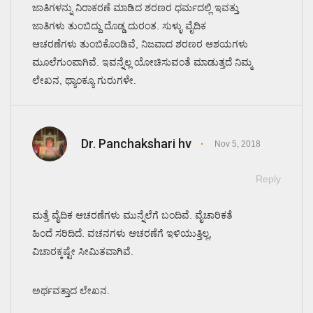
ಜಾತಿಗಳನ್ನು ನಿರಾಕರಣೆ ಮಾಡಿದ ಶರಣರ ಧರ್ಮದಲ್ಲಿ ಇವತ್ತು
ಜಾತಿಗಳು ತುಂಬಿದ್ದು ದೊಡ್ಡ ದುರಂತ. ಸುಳ್ಳು ವೈದಿಕ
ಆಚರಣೆಗಳು ತುಂಬಿಕೊಂಡಿವೆ, ನಿಜವಾದ ಶರಣರ ಆಶಯಗಳು
ಮೂಲೆಗುಂಪಾಗಿವೆ. ಇವನ್ನೆಲ್ಲ ಯೋಚಿಸುವಂತೆ ಮಾಡುತ್ತದೆ ನಿಮ್ಮ
ಲೇಖನ, ಥ್ಯಾಂಕ್ಯೂ ಗುರುಗಳೇ.
Dr. Panchakshari hv
Nov 5, 2018
Reply
ಮತ್ತೆ ವೈದಿಕ ಆಚರಣೆಗಳು ಮುನ್ನೆಲೆಗೆ ಬಂದಿವೆ. ವೈಚಾರಿಕತೆ
ಹಿಂದೆ ಸರಿದಿದೆ. ವಚನಗಳು ಆಚರಣೆಗೆ ಇಳಿಯುತ್ತಿಲ್ಲ,
ವಿಚಾರಕ್ಕಷ್ಟೇ ಸೀಮಿತವಾಗಿವೆ.
ಅರ್ಥವತ್ತಾದ ಲೇಖ‌ನ.