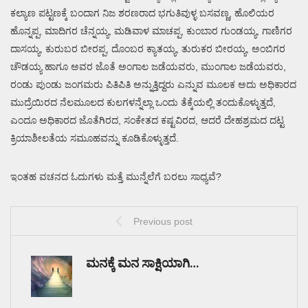
ಕಲ್ಯಾಣ ಪಟ್ಟಣಕ್ಕೆ ಬಂದಾಗ ನಿಜ ಶರಣರಾದ ಭಗುತಿವುಳ್ಳ ಬಸವಣ್ಣ, ಹೊಲಿಯರ
ಹೊನ್ನಪ್ಪ, ಮಾದಿಗರ ಚೆನ್ನಯ್ಯ, ಮಡಿವಾಳ ಮಾಚಪ್ಪ, ಕುಂಬಾರ ಗುಂಡಯ್ಯ, ಗಾಣಿಗರ
ದಾಸಯ್ಯ, ಕುರುಬರ ಬೀರಪ್ಪ, ದೊಂಬರ ಕ್ಯಾತಯ್ಯ, ತುರುಕರ ಬೀರಯ್ಯ, ಅಂಬಿಗರ
ಚೌಡಯ್ಯ ಹಾಗೂ ಅವರ ಜೊತೆ ಅಂಗಾಲ ಜಡೆಯವರು, ಮುಂಗಾಲ ಜಡೆಯವರು,
ರಂಡು ಪುಂಡು ಜಂಗಮರು ಪಿತಿಪಿತಿ ಅನ್ನುತ್ತಿದ್ದರು ಎನ್ನುವ ಮೂಲಕ ಅದು ಅಧಿಕಾರದ
ಮುದ್ರೆಯಿರದ ನೆಲಮೂಲದ ಕುಲಗಳನ್ನೆಲ್ಲಾ ಒಂದು ತೆಕ್ಕೆಯಲ್ಲಿ ತಂದುಕೊಳ್ಳುತ್ತದೆ,
ಎಂದೂ ಅಧಿಕಾರದ ಜೊತೆಗಿರದ, ಸಂಕೇತದ ಕಷ್ಟವಿರದ, ಆದರೆ ದೇಹಶ್ರಮದ ದಟ್ಟ
ಕ್ರಿಯಾಶೀಲತೆಯ ಸಮೂಹವನ್ನು ಕೂಡಿಕೊಳ್ಳುತ್ತದೆ.
ಇಂತಹ ವಚನದ ಓದುಗಳು ಮತ್ತೆ ಮುನ್ನೆಲೆಗೆ ಬರಲು ಸಾಧ್ಯವೆ?
Previous post
ಮನಕ್ಕೆ ಮನ ಸಾಕ್ಷಿಯಾಗಿ…