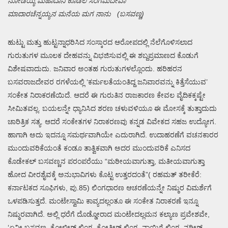
ನೋಡಯ್ಯ ಮಹಾದಾನಿ ಕೂಡಲ ಸಂಗಮದೇವಾ
ಮಾದಾರಚೆನ್ನಯ್ಯನ ಮನೆಯ ಮಗ ನಾನು (ಬಸವಣ್ಣ)
ಹುಟ್ಟು ಮತ್ತು ಹುಟ್ಟನ್ನಾಧರಿಸಿದ ಸಂಸ್ಕಾರದ ಆರೋಪದಲ್ಲಿ ನೆಲೆಗೊಳಿಸಲಾದ
ಗುರುತುಗಳ ಮೂಲಕ ದೇಹವನ್ನು ವಿಭಜಿಸುವಲ್ಲಿ ಈ ಶಬ್ದಪ್ರಮಾಣದ ಕೊಡುಗೆ
ವಿಶೇಷವಾದುದು. ಜನಿವಾರ ಅಂತಹ ಗುರುತುಗಳಲ್ಲೊಂದು. ಹರಿಹರನ
ಬಸವರಾಜದೇವರ ರಗಳೆಯಲ್ಲಿ ‘ಕರ್ಮಲತೆಯಂತಿದ್ದ ಜನಿವಾರವನ್ನು ಕಿತ್ತೆಸೆಯುವ’
ಸಂಕೇತ ನಿರಾಕರಣೆಯಿದೆ. ಆದರೆ ಈ ಗುರುತಿನ ರಾಜಕಾರಣ ಕೇವಲ ವೈದಿಕಕ್ಕಷ್ಟೇ
ಸೀಮಿತವಲ್ಲ. ಬಯಲನ್ನೇ ಧ್ಯಾನಿಸಿದ ಶರಣ ಚಳುವಳಿಯೂ ಈ ಮೋಸಕ್ಕೆ ತುತ್ತಾದುದು
ಚಾರಿತ್ರಿಕ ಸತ್ಯ. ಆದರೆ ಸಂಕೇತಗಳ ನಿರಾಕರಣವು ಕನ್ನಡ ವಿವೇಕದ ಸಹಜ ಉದ್ಯೋಗ.
ಹಾಗಾಗಿ ಅದು ಇದನ್ನೂ ಸಮರ್ಥವಾಗಿಯೇ ಎದುರಾಗಿದೆ. ಉದಾಹರಣೆಗೆ ವಚನಕಾರರ
ಮುಂದುವರಿಕೆಯಂತೆ ಕಂಡೂ ತಾತ್ವಿಕವಾಗಿ ಅದರ ಮುಂದುವರಿಕೆ ಎನಿಸದ
ಕೊಡೇಕಲ್ ಬಸವಣ್ಣನ ಪರಂಪರೆಯು “ಮಠೀಯವಾಗುತ್ತಾ, ಮತೀಯವಾಗುತ್ತಾ
ಹೋದ ವೀರಶೈವಕ್ಕೆ ಅನುಭಾವಿಗಳು ಕೊಟ್ಟ ಉತ್ತರದಂತೆ”( ರಹಮತ್ ತರೀಕೆರೆ:
ಕರ್ನಾಟಕದ ಸೂಫಿಗಳು, ಪು.85) ಲಿಂಗಧಾರಣ ಆಚರಣೆಯನ್ನೇ ನಿಷ್ಠುರ ವಿಮರ್ಶೆಗೆ
ಒಳಪಡಿಸುತ್ತದೆ. ಮಂಟೇಸ್ವಾಮಿ ಕಾವ್ಯದಲ್ಲಂತೂ ಈ ಸಂಕೇತ ನಿರಾಕರಣೆ ಇನ್ನೂ
ನಿಷ್ಠುರವಾಗಿದೆ. ಅಲ್ಲಿ ಧರೆಗೆ ದೊಡ್ಡೋರಾದ ಮಂಟೇದಲ್ಲಮನ ಕಲ್ಯಾಣ ಪ್ರವೇಶವೇ,
‘ಏನೀ ಬಸವಣ್ಣ, ಕೋಳೀಗ್ ಲಿಂಗ, ಕೋತೀಗ್ ಲಿಂಗ, ನಾಯಿಗೆ ಲಿಂಗ, ನರೀಗ್