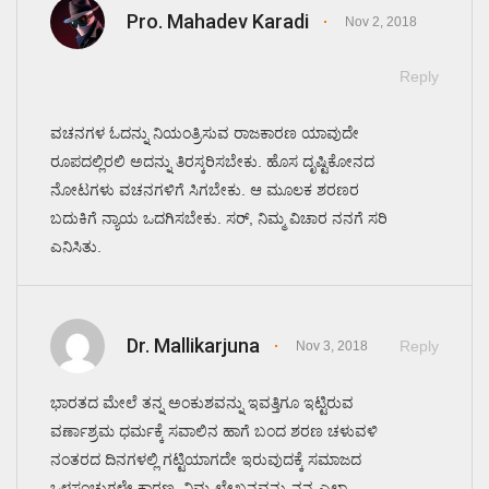
Pro. Mahadev Karadi
Nov 2, 2018
Reply
ವಚನಗಳ ಓದನ್ನು ನಿಯಂತ್ರಿಸುವ ರಾಜಕಾರಣ ಯಾವುದೇ
ರೂಪದಲ್ಲಿರಲಿ ಅದನ್ನು ತಿರಸ್ಕರಿಸಬೇಕು. ಹೊಸ ದೃಷ್ಟಿಕೋನದ
ನೋಟಗಳು ವಚನಗಳಿಗೆ ಸಿಗಬೇಕು. ಆ ಮೂಲಕ ಶರಣರ
ಬದುಕಿಗೆ ನ್ಯಾಯ ಒದಗಿಸಬೇಕು. ಸರ್, ನಿಮ್ಮ ವಿಚಾರ ನನಗೆ ಸರಿ
ಎನಿಸಿತು.
Dr. Mallikarjuna
Reply
Nov 3, 2018
ಭಾರತದ ಮೇಲೆ ತನ್ನ ಅಂಕುಶವನ್ನು ಇವತ್ತಿಗೂ ಇಟ್ಟಿರುವ
ವರ್ಣಾಶ್ರಮ ಧರ್ಮಕ್ಕೆ ಸವಾಲಿನ ಹಾಗೆ ಬಂದ ಶರಣ ಚಳುವಳಿ
ನಂತರದ ದಿನಗಳಲ್ಲಿ ಗಟ್ಟಿಯಾಗದೇ ಇರುವುದಕ್ಕೆ ಸಮಾಜದ
ಒಳಸಂಚುಗಳೇ ಕಾರಣ. ನಿಮ್ಮ ಲೇಖನವನ್ನು ನನ್ನ ಎಲ್ಲಾ