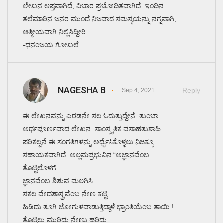
ಲೇಖನ ಆಪ್ತವಾಗಿದೆ, ವಿಚಾರ ಪ್ರಚೋದಿತವಾಗಿದೆ. ಇಂದಿನ
ತಲೆಮಾರಿನ ಜನರ ಮುಂದೆ ನಿಜವಾದ ಸಮಸ್ಯಯನ್ನು ನಗ್ನವಾಗಿ,
ಆತ್ಮೀಯವಾಗಿ ನಿಲ್ಲಿಸಿದ್ದೀರಿ.
-ಧನಂಜಯ ಗೋಖಲೆ
NAGESHA B
Reply
Sep 4, 2021
ಈ ಲೇಖನವನ್ನು ಎರಡನೇ ಸಲ ಓದುತ್ತುದ್ದೇನೆ. ತುಂಬಾ
ಅರ್ಥಪೂರ್ಣವಾದ ಲೇಖನ. ಸಾಂಸ್ಕೃತಿಕ ವಸಾಹತುಶಾಹಿ
ಪರಿಕಲ್ಪನೆ ಈ ಸಂಗತಿಗಳನ್ನು ಅರ್ಥೈಸಿಕೊಳ್ಳಲು ನಿಜಕ್ಕೂ
ಸಹಾಯಕವಾಗಿದೆ. ಅಲ್ಲಮಪ್ರಭುವಿನ “ಅಜ್ಞಾನವೆಂಬ
ತೊಟ್ಟಿಲೊಳಗೆ
ಜ್ಞಾನವೆಂಬ ಶಿಶುವ ಮಲಗಿಸಿ
ಸಕಲ ವೇದಶಾಸ್ತ್ರವೆಂಬ ನೇಣ ಕಟ್ಟಿ
ಹಿಡಿದು ತೂಗಿ ಜೋಗುಳವಾಡುತ್ತಿದ್ದಾಳೆ ಭ್ರಾಂತಿಯೆಂಬ ತಾಯಿ !
ತೊಟ್ಟಿಲು ಮುರಿದು ನೇಣು ಹರಿದು