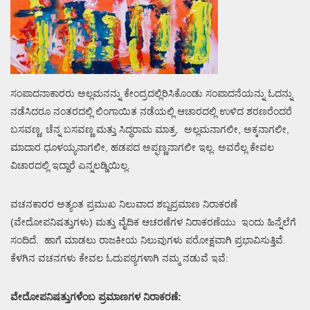
ಸಂಪಾದನಾಕಾರರು ಅಲ್ಲಮನನ್ನು ಕೇಂದ್ರದಲ್ಲಿರಿಸಿಕೊಂಡು ಸಂಪಾದನೆಯನ್ನು ಓದನ್ನು
ನಡೆಸಿದರೂ ನಂತರದಲ್ಲಿ ಲಿಂಗಾಯಿತ ನಡೆಯಲ್ಲಿ ಆಚಾರದಲ್ಲಿ ಉಳಿದ ಶರಣರೆಂದರೆ
ಬಸವಣ್ಣ, ಚೆನ್ನ ಬಸವಣ್ಣ ಮತ್ತು ಸಿದ್ಧರಾಮ ಮಾತ್ರ. ಅಲ್ಲಮನಾಗಲೀ, ಅಕ್ಕನಾಗಲೀ,
ಮಾದಾರ ಧೂಳಯ್ಯನಾಗಲೀ, ಹಡಪದ ಅಪ್ಫಣ್ಣನಾಗಲೀ ಇಲ್ಲ. ಅವರೆಲ್ಲ ಕೇವಲ
ವಿಚಾರದಲ್ಲಿ ಇದ್ದಾರೆ ಎನ್ನಲಡ್ಡಿಯಿಲ್ಲ.
ವಚನಕಾರರ ಅತ್ಯಂತ ಪ್ರಮುಖ ನಿಲುವಾದ ಶಬ್ದಪ್ರಮಾಣ ನಿರಾಕರಣೆ
(ವೇದೋಪನಿಷತ್ತುಗಳು) ಮತ್ತು ವೈದಿಕ ಆಚರಣೆಗಳ ನಿರಾಕರಣೆಯು ಇಂದು ಹಿನ್ನೆಲೆಗೆ
ಸಂದಿದೆ. ಹಾಗೆ ಮಾಡಲು ರಾಜಕೀಯ ನಿಲುವುಗಳು ಪರೋಕ್ಷವಾಗಿ ಪ್ರಭಾವಿಸುತ್ತಿವೆ.
ಕೆಳಗಿನ ವಚನಗಳು ಕೇವಲ ಓದುಪಠ್ಯಗಳಾಗಿ ನಮ್ಮ ನಡುವೆ ಇವೆ:
ವೇದೋಪನಿಷತ್ತುಗಳೆಂಬ ಪ್ರಮಾಣಗಳ ನಿರಾಕರಣೆ: