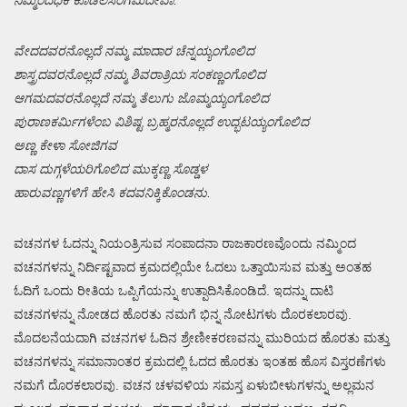
ನಿಮ್ಮಿಂದಧಿಕ ಕೂಡಲಸಂಗಮದೇವಾ.
ವೇದದವರನೊಲ್ಲದೆ ನಮ್ಮ ಮಾದಾರ ಚೆನ್ನಯ್ಯಂಗೊಲಿದ
ಶಾಸ್ತ್ರದವರನೊಲ್ಲದೆ ನಮ್ಮ ಶಿವರಾತ್ರಿಯ ಸಂಕಣ್ಣಂಗೊಲಿದ
ಆಗಮದವರನೊಲ್ಲದೆ ನಮ್ಮ ತೆಲುಗು ಜೊಮ್ಮಯ್ಯಂಗೊಲಿದ
ಪುರಾಣಕರ್ಮಿಗಳೆಂಬ ವಿಶಿಷ್ಟ ಬ್ರಹ್ಮರನೊಲ್ಲದೆ ಉದ್ಭಟಯ್ಯಂಗೊಲಿದ
ಅಣ್ಣ ಕೇಳಾ ಸೋಜಿಗವ
ದಾಸ ದುಗ್ಗಳೆಯರಿಗೊಲಿದ ಮುಕ್ಕಣ್ಣ ಸೊಡ್ಡಳ
ಹಾರುವಣ್ಣಗಳಿಗೆ ಹೇಸಿ ಕದವನಿಕ್ಕಿಕೊಂಡನು.
ವಚನಗಳ ಓದನ್ನು ನಿಯಂತ್ರಿಸುವ ಸಂಪಾದನಾ ರಾಜಕಾರಣವೊಂದು ನಮ್ಮಿಂದ
ವಚನಗಳನ್ನು ನಿರ್ದಿಷ್ಟವಾದ ಕ್ರಮದಲ್ಲಿಯೇ ಓದಲು ಒತ್ತಾಯಿಸುವ ಮತ್ತು ಅಂತಹ
ಓದಿಗೆ ಒಂದು ರೀತಿಯ ಒಪ್ಪಿಗೆಯನ್ನು ಉತ್ಪಾದಿಸಿಕೊಂಡಿದೆ. ಇದನ್ನು ದಾಟಿ
ವಚನಗಳನ್ನು ನೋಡದ ಹೊರತು ನಮಗೆ ಭಿನ್ನ ನೋಟಗಳು ದೊರಕಲಾರವು.
ಮೊದಲನೆಯದಾಗಿ ವಚನಗಳ ಓದಿನ ಶ್ರೇಣೀಕರಣವನ್ನು ಮುರಿಯದ ಹೊರತು ಮತ್ತು
ವಚನಗಳನ್ನು ಸಮಾನಾಂತರ ಕ್ರಮದಲ್ಲಿ ಓದದ ಹೊರತು ಇಂತಹ ಹೊಸ ವಿಸ್ತರಣೆಗಳು
ನಮಗೆ ದೊರಕಲಾರವು. ವಚನ ಚಳವಳಿಯ ಸಮಸ್ತ ಏಳುಬೀಳುಗಳನ್ನು ಅಲ್ಲಮನ