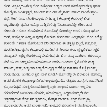
ಲಿಂಗ. ಸಿಕ್ಕಸಿಕ್ಕದವ್ರಿಗೆಲ್ಲಾ ಲಿಂಗ ಕಟ್ಕೊಂಡ್ ಕಲ್ಯಾಣ ಅಂತ ಮಾಡ್ಕೊಂಡಿದ್ನಲ್ಲಾ ಇದನ್
ನೋಡ್ಬೇಕು ಅಂತ”(ಕೃಪೆ, ನೀಲಗಾರ ಗುರುರಾಜಮೈಸೂರು ಹಾಡಿದ ಮಂಟೇಸ್ವಾಮಿ
ಪಠ್ಯ). ಹೀಗೆ ಬಂದ ಮಂಟೇದಲ್ಲಮ ಬಸವಣ್ಣನ ಕಲ್ಯಾಣಕ್ಕೆ ಕೊರಳಲ್ಲ್ ಲಿಂಗ
ಇದ್ದವರಿಗಷ್ಟೇ ಪ್ರವೇಶ ಅನ್ನೋ ಸುದ್ದಿ ಕೇಳಿದ್ದೇ ‘ನಿಂತಜಾಗದಲ್ಲೇ ಶರೀರವಾದ
ಶರೀರವೇ ಗತನಾತ ಹೊಡೆಯುವ ನೊಣಸೊಳ್ಳೆ ಸೊಂಯ್ಯೋ ಅಂತ ಕಿರುಚ್ತಾ ಇರೋ
ಹಂಗೆ, ಕುಷ್ಟ್ರೋಗ ಹಿಡ್ದ್ ಕೀವುರಕ್ತ ಸೋರುವ ಶರೀರವಾಗಿ ನಿಲ್ಲುತ್ತಾನೆ!”. ಲಿಂಗ ಕಟ್ಟೋ
ಶರೀರವೇ ಗತನಾತ ಹೊಡೆಯುವ ಶರೀರವಾಗುವ ಈ ಚಿತ್ರಕ್ಕೇ ನಿಲ್ಲದೆ, ಕಾವ್ಯದಲ್ಲಿ
ಮಂಟೇದಲ್ಲಮಪ್ರಭೂ ಕಲ್ಯಾಣದಲ್ಲಿ ಮಾಡಿದ ಘನಕಾರ್ಯಗಳೂ ಪ್ರಸ್ತಾಪಿತವಾಗುತ್ತವೆ.
ಮುಖ್ಯವಾಗಿ ಕಟ್ಟಿದ್ದ ಲಿಂಗಗಳನ್ನು ಕಳಚಿಸುವುದು, ಲಿಂಗವನ್ನು ಮಾದಿಗರ ಹರಳಯ್ಯನ
ಮನೆಯ ಮುಂದಿದ್ದ ಚರ್ಮಹದಮಾಡುವ ಉಗುನಿಗುಂಡಿಯಲ್ಲಿ ತೊಳೆದು ಶುದ್ಧಿ
ಮಾಡಿದ್ದು ಮತ್ತು ಕಲ್ಯಾಣದ ಕಲ್ಯಾಣಿಯಲ್ಲಿದ್ದ ಅದೆಷ್ಟೋ ವರ್ಷಗಳ ಕೊಚ್ಚೆ ನೀರನ್ನು
ರಂಡುಪುಂಡು ಜಂಗಮರ ಕೈಲಿ ಖಾಲಿ ಮಾಡಿಸಿ ಹೊಸ ಪನ್ನೀರು ಬರುವಂತೆ ಮಾಡಿದ್ದು.
ಅದರ ಜೊತೆಗೆ ಕಲ್ಯಾಣಕ್ಕಾಗಮಿಸಿದ ಅಲ್ಲಮಪ್ರಭುವಿನ ಚಿತ್ರವೂ ಶೂನ್ಯಸಂಪಾದನೆಗಿಂತ
ಭಿನ್ನವಾಗುತ್ತದೆ. ಶೂನ್ಯಸಂಪಾದನೆಯಲ್ಲಿ ಪ್ರಭು ಕಲ್ಯಾಣಕ್ಕೆ ಬಂದಾಗ ಇದ್ದ ನಿಜ
ಶರಣರೆಂದರೆ ಬಸವರಾಜ ದೇವರು, ಹಡಪದಪ್ಪಣ್ಣ, ಸಿದ್ಧರಾಮಯ್ಯದೇವರು,
ಚಿಕ್ಕದಣ್ಣಾಯಕ ಚೆನ್ನಬಸವಣ್ಣನವರು, ಸೊಡ್ಡಳ ಬಾಚರಸ, ಕಿನ್ನರ ಬೊಮ್ಮಣ್ಣ
ಮುಂತಾದವರು. ಆದರೆ ಮಂಟೇಸ್ವಾಮಿ ಕಾವ್ಯದಲ್ಲಿ ಪರಂಜ್ಯೋತಿ ಮಂಟೇದಲ್ಲಯ್ಯ