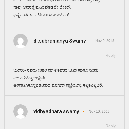
ನಾವು ಅದರತ್ತ ಮುಖಮಾಡಲೇ ಬೇಕಿದೆ,
ಧನ್ಯವಾದಗಳು ನಟರಾಜ ಬೂದಾಳ ಸರ್
dr.subramanya Swamy
Nov 9, 2018
Reply
ಬುದಾಳ್ ರವರು ಬಹಳ ಮೌಲಿಕವಾದ ಓದಿನ ಹಾಗೂ ಇಂದು
ವಚನಗಳನ್ನು ಅರ್ಥೈಸಿ
ಆಳವಡಿಸಿಕೂಳ್ಳಬಹುದಾದ ಮಾರ್ಗದ ಪ್ರಜ್ಞೆಯನ್ನು ಕಟ್ಟಿಕೂಟ್ಟಿದ್ದಿರೆ.
vidhyadhara swamy
Nov 10, 2018
Reply