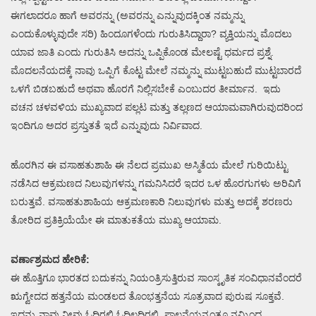
ಈಗಲಾದರೂ ಹಾಗೆ ಅವರನ್ನು (ಅವರನ್ನು ಎನ್ನುವುದಕ್ಕಿಂತ ನಮ್ಮನ್ನು
ಎಂದುಕೊಳ್ಳುವುದೇ ಸರಿ) ಹಿಂದೂಗಳೆಂದು ಗುರುತಿಸಿದ್ದಾರಾ? ವ್ಯಕ್ತಿಯನ್ನು ಮೊದಲು
ಯಾವ ಜಾತಿ ಎಂದು ಗುರುತಿಸಿ ಅದನ್ನು ಒಪ್ಪಿಕೊಂಡ ಮೇಲಷ್ಟೆ ಧರ್ಮದ ಪ್ರಶ್ನೆ.
ಮೊದಲನೆಯದಕ್ಕೆ ನಾವು ಒಪ್ಪಿಗೆ ಕೊಟ್ಟ ಮೇಲೆ ನಮ್ಮನ್ನು ಮುಟ್ಟಬಹುದೆ ಮುಟ್ಟಬಾರದೆ
ಒಳಗೆ ಬಿಡಬಹುದೆ ಅಥವಾ ಹೊರಗೆ ನಿಲ್ಲಿಸಬೇಕೆ ಎಂಬುದರ ತೀರ್ಮಾನ. ಇದು
ವಚನ ಚಳವಳಿಯ ಮುಖ್ಯವಾದ ಪಲ್ಲಟ ಮತ್ತು ತಲ್ಲಣದ ಆಯಾಮವಾಗಿರುವುದರಿಂದ
ಇಂದಿಗೂ ಅದರ ಪ್ರಸ್ತುತತೆ ಇದೆ ಎನ್ನುವುದು ನಿರ್ವಿವಾದ.
ಹೊರಗಿನ ಈ ವಸಾಹತುಶಾಹಿ ಈ ನೆಲದ ಪ್ರಮುಖ ಅಸ್ಮಿತೆಯ ಮೇಲೆ ಗುರಿಯಿಟ್ಟು
ನಡೆಸಿದ ಆಕ್ರಮಣದ ನಿಲುವುಗಳನ್ನು ಗಮನಿಸಿದರೆ ಇದರ ಒಳ ಹೊರಗುಗಳು ಅರಿವಿಗೆ
ಬರುತ್ತವೆ. ವಸಾಹತುಶಾಹಿಯ ಆಕ್ರಮಣಕಾರಿ ನಿಲುವುಗಳು ಮತ್ತು ಅದಕ್ಕೆ ಶರಣರು
ತೋರಿದ ಪ್ರತಿಕ್ರಿಯೆಯೇ ಈ ಮಾತುಕತೆಯ ಮುಖ್ಯ ಆಯಾಮ.
ವರ್ಣಾಶ್ರಮದ ಹೇರಿಕೆ:
ಈ ಹೊತ್ತಿಗೂ ಭಾರತದ ಬದುಕನ್ನು ನಿಯಂತ್ರಿಸುತ್ತಿರುವ ಸಾಂಸ್ಕೃತಿಕ ಸಂವಿಧಾನವೆಂದರೆ
ಋಗ್ವೇದದ ಹತ್ತನೆಯ ಮಂಡಲದ ತೊಂಭತ್ತನೆಯ ಸೂತ್ರವಾದ ಪುರುಷ ಸೂಕ್ತವೆ.
ಇದನ್ನು ನಾವು ನೀವು ಓದಿರಲಿ ಓದಿಲ್ಲದಿರಲಿ, ಪಾಲನೆಯನ್ನಂತೂ ನಮ್ಮಿಂದ