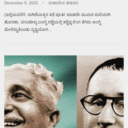
December 9, 2025
ಮಹಾದೇವ ಹಡಪದ
(ಇಲ್ಲಿಯವರೆಗೆ: ನಾಗಿಣಿಯಕ್ಕನ ಕಥೆ ಪೂರ್ತಿ ಮಾಡದೇ ಮುದುಕಿ ಮರೆಯಾಗಿ
ಹೋದಳು. ವಸೂದೀಪ್ಯ ಬಲಗೈ ರಟ್ಟೆಯಲ್ಲಿ ಕಟ್ಟಿದ್ದ ಲಿಂಗ ತೆಗೆದು ಅಂಗೈ
ಮೇಲಿಟ್ಟುಕೊಂಡು ದೃಷ್ಟಿಯೋಗ...