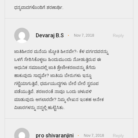
ಧನ್ಯವಾದಗಳೊಂದಿಗೆ ಶರಣಾರ್ಥಿ.
Devaraj B.S
Reply
Nov 7, 2018
ಜಾತಿಹೀನರ ಮನೆಯ ಜ್ಯೋತಿ ಹೀನವೇ?- ಕೆಳ ವರ್ಗದವರನ್ನು
ಒಳಗೆ ಸೇರಿಸಿಕೊಳ್ಳಲು ಹಿಂದುಮುಂದು ನೋಡುತ್ತಿರುವ ಈ
ಆಧುನಿಕ ಸಮಾಜದಲ್ಲಿ ಜಾತಿ ಶ್ರೇಣೀಕರಣವನ್ನು ತೆಗೆದು
ಹಾಕುವುದು ಸಾಧ್ಯವೇ? ಜಾತಿಯ ಬೇರುಗಳು ಇನ್ನೂ
ಗಟ್ಟಿಯಾಗುತ್ತಿವೆ, ಧರ್ಮಯುದ್ಧಗಳು ಬೇರೆ ಬೇರೆ ಸ್ವರೂಪ
ಪಡೆಯುತ್ತಿವೆ. ಶರಣರಂತೆ ನಾವೂ ಒಂದು ಚಳುವಳಿ
ಮಾಡುವುದು ಆಗಲಾರದೇ? ನಿಮ್ಮ ಲೇಖನ ಇಂತಹ ಅನೇಕ
ವಿಚಾರಗಳನ್ನು ನನ್ನಲ್ಲಿ ಹುಟ್ಟಿಸಿತು.
pro shivaranjini
Reply
Nov 7, 2018