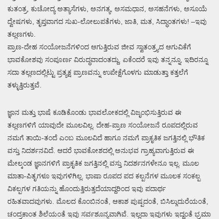
ಕುತಂತ್ರ, ಕುಚೋದ್ಯ ಅತ್ಯಾಸೆಗಳು, ಅನಗತ್ಯ, ಅಸಮಧಾನ, ಅಸಹನೆಗಳು, ಅಸೂಯೆ
ದ್ವೇಷಗಳು, ತೃಪ್ತವಾಗದ ಸುಖ-ಲೋಲುಪತೆಗಳು, ಜಾತಿ, ಮತ, ಸಿದ್ಧಾಂತಗಳು! –ಇವು
ತಲ್ಲಣಗಳು.
ಪ್ರಾಣ-ದೇಹ ಸಂಯೋಜನೆಗಳಿಂದ ಆಗುತ್ತಿರುವ ಜೀವ ಸ್ವಾತಂತ್ರ್ಯದ ಆಗುವಿಕೆಗೆ
ಭಾವಕೋಶವು ಸಂಪೂರ್ಣ ವಿರುದ್ಧವಾದಂತದ್ದು. ಏಕೆಂದರೆ ಇವು ತನ್ನನ್ನೂ, ಇದಿರನ್ನೂ
ಸದಾ ತಲ್ಲಣದಲ್ಲಿಟ್ಟು ಪ್ರತ್ಯಕ್ಷ ಪ್ರಾಣವನ್ನು ಉಪೇಕ್ಷೆಗೊಳಗು ಮಾಡುತ್ತಾ ಕತ್ತಲೆಗೆ
ತಳ್ಳುತ್ತಿರುತ್ತವೆ.
ಜ್ಞಾನ ಮತ್ತು ಭಾಷೆ ಕೂಡಿಕೊಂಡು ಭಾವಲೋಕದಲ್ಲಿ ವಿಜೃಂಭಿಸುತ್ತಿರುವ ಈ
ತಲ್ಲಣಗಳಿಗೆ ಯಾವುದೇ ಮೂಲವಿಲ್ಲ. ದೇಹ-ಪ್ರಾಣ ಸಂಯೋಜನೆ ರೂಪದಲ್ಲಿರುವ
ನಮಗೆ ತಾಯಿ-ತಂದೆ ಎಂಬ ಮೂಲವಿದೆ ಹಾಗೂ ನಮಗೆ ಪ್ರಾಕೃತಿಕ ಜಗತ್ತಿನಲ್ಲಿ ಭೌತಿಕ
ವಸ್ತು ನಿದರ್ಶನವಿದೆ. ಆದರೆ ಭಾವಕೋಶದಲ್ಲಿ ಅನುಭವ ಗ್ರಾಹ್ಯವಾಗುತ್ತಿರುವ ಈ
ಮೇಲ್ಕಂಡ ಜ್ಞಾನಗಳಿಗೆ ಪ್ರಾಕೃತಿಕ ಜಗತ್ತಿನಲ್ಲಿ ವಸ್ತು ನಿದರ್ಶನಗಳೇನೂ ಇಲ್ಲ. ಮೂಲ
ಮಾತಾ-ಪಿತೃಗಳೂ ಇವುಗಳಿಗಿಲ್ಲ. ಭಾಷಾ ರೂಪದ ಪದ ಕಲ್ಪನೆಗಳ ಮೂಲಕ ಸಂಕಲ್ಪ
ವಿಕಲ್ಪಗಳ ಗತಿಯನ್ನು ಹೊಂದುತ್ತಿರುತ್ತದೆಯಾದ್ದರಿಂದ ಇವು ಪದಾರ್ಥ
ರಹಿತವಾದವುಗಳು. ಮೊಲದ ಕೊಂಬಿನಂತೆ, ಆಕಾಶ ಪುಷ್ಪದಂತೆ, ಬಿಸಿಲ್ಗುದುರೆಯಂತೆ,
ಚಂದ್ರಕಾಂತ ಶಿಲೆಯಂತೆ ಇವು ಸರ್ವಶೂನ್ಯವಾಗಿವೆ. ಇಲ್ಲದಾ ಇವುಗಳು ಇದ್ದಂತೆ ಭ್ರಮಾ