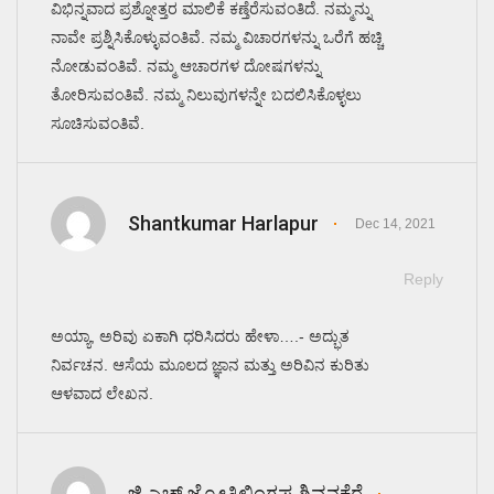
ವಿಭಿನ್ನವಾದ ಪ್ರಶ್ನೋತ್ತರ ಮಾಲಿಕೆ ಕಣ್ತೆರೆಸುವಂತಿದೆ. ನಮ್ಮನ್ನು
ನಾವೇ ಪ್ರಶ್ನಿಸಿಕೊಳ್ಳುವಂತಿವೆ. ನಮ್ಮ ವಿಚಾರಗಳನ್ನು ಒರೆಗೆ ಹಚ್ಚಿ
ನೋಡುವಂತಿವೆ. ನಮ್ಮ ಆಚಾರಗಳ ದೋಷಗಳನ್ನು
ತೋರಿಸುವಂತಿವೆ. ನಮ್ಮ ನಿಲುವುಗಳನ್ನೇ ಬದಲಿಸಿಕೊಳ್ಳಲು
ಸೂಚಿಸುವಂತಿವೆ.
Shantkumar Harlapur
Dec 14, 2021
Reply
ಅಯ್ಯಾ, ಅರಿವು ಏಕಾಗಿ ಧರಿಸಿದರು ಹೇಳಾ….- ಅದ್ಭುತ
ನಿರ್ವಚನ. ಆಸೆಯ ಮೂಲದ ಜ್ಞಾನ ಮತ್ತು ಅರಿವಿನ ಕುರಿತು
ಆಳವಾದ ಲೇಖನ.
ಜಿ.ಎಚ್.ಜ್ಯೋತಿಲಿಂಗಪ್ಪ ಶಿವನಕೆರೆ