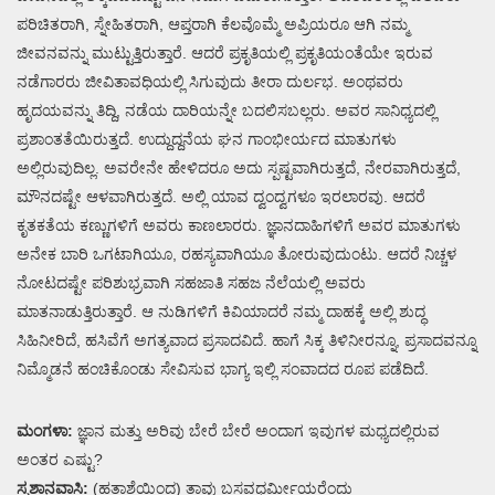
ಪರಿಚಿತರಾಗಿ, ಸ್ನೇಹಿತರಾಗಿ, ಆಪ್ತರಾಗಿ ಕೆಲವೊಮ್ಮೆ ಅಪ್ರಿಯರೂ ಆಗಿ ನಮ್ಮ
ಜೀವನವನ್ನು ಮುಟ್ಟುತ್ತಿರುತ್ತಾರೆ. ಆದರೆ ಪ್ರಕೃತಿಯಲ್ಲಿ ಪ್ರಕೃತಿಯಂತೆಯೇ ಇರುವ
ನಡೆಗಾರರು ಜೀವಿತಾವಧಿಯಲ್ಲಿ ಸಿಗುವುದು ತೀರಾ ದುರ್ಲಭ. ಅಂಥವರು
ಹೃದಯವನ್ನು ತಿದ್ದಿ, ನಡೆಯ ದಾರಿಯನ್ನೇ ಬದಲಿಸಬಲ್ಲರು. ಅವರ ಸಾನಿಧ್ಯದಲ್ಲಿ
ಪ್ರಶಾಂತತೆಯಿರುತ್ತದೆ. ಉದ್ದುದ್ದನೆಯ ಘನ ಗಾಂಭೀರ್ಯದ ಮಾತುಗಳು
ಅಲ್ಲಿರುವುದಿಲ್ಲ. ಅವರೇನೇ ಹೇಳಿದರೂ ಅದು ಸ್ಪಷ್ಟವಾಗಿರುತ್ತದೆ, ನೇರವಾಗಿರುತ್ತದೆ,
ಮೌನದಷ್ಟೇ ಆಳವಾಗಿರುತ್ತದೆ. ಅಲ್ಲಿ ಯಾವ ದ್ವಂದ್ವಗಳೂ ಇರಲಾರವು. ಆದರೆ
ಕೃತಕತೆಯ ಕಣ್ಣುಗಳಿಗೆ ಅವರು ಕಾಣಲಾರರು. ಜ್ಞಾನದಾಹಿಗಳಿಗೆ ಅವರ ಮಾತುಗಳು
ಅನೇಕ ಬಾರಿ ಒಗಟಾಗಿಯೂ, ರಹಸ್ಯವಾಗಿಯೂ ತೋರುವುದುಂಟು. ಆದರೆ ನಿಚ್ಚಳ
ನೋಟದಷ್ಟೇ ಪರಿಶುಭ್ರವಾಗಿ ಸಹಜಾತಿ ಸಹಜ ನೆಲೆಯಲ್ಲಿ ಅವರು
ಮಾತನಾಡುತ್ತಿರುತ್ತಾರೆ. ಆ ನುಡಿಗಳಿಗೆ ಕಿವಿಯಾದರೆ ನಮ್ಮ ದಾಹಕ್ಕೆ ಅಲ್ಲಿ ಶುದ್ಧ
ಸಿಹಿನೀರಿದೆ, ಹಸಿವೆಗೆ ಅಗತ್ಯವಾದ ಪ್ರಸಾದವಿದೆ. ಹಾಗೆ ಸಿಕ್ಕ ತಿಳಿನೀರನ್ನೂ, ಪ್ರಸಾದವನ್ನೂ
ನಿಮ್ಮೊಡನೆ ಹಂಚಿಕೊಂಡು ಸೇವಿಸುವ ಭಾಗ್ಯ ಇಲ್ಲಿ ಸಂವಾದದ ರೂಪ ಪಡೆದಿದೆ.
ಮಂಗಳಾ:
ಜ್ಞಾನ ಮತ್ತು ಅರಿವು ಬೇರೆ ಬೇರೆ ಅಂದಾಗ ಇವುಗಳ ಮಧ್ಯದಲ್ಲಿರುವ
ಅಂತರ ಎಷ್ಟು?
ಸ್ಮಶಾನವಾಸಿ:
(ಹತಾಶೆಯಿಂದ) ತಾವು ಬಸವಧರ್ಮೀಯರೆಂದು