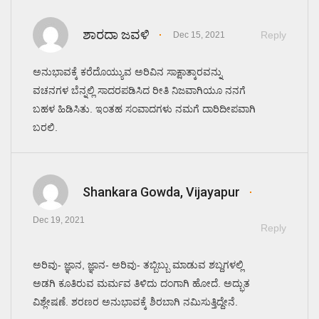
ಶಾರದಾ ಜವಳಿ
Reply
Dec 15, 2021
ಅನುಭಾವಕ್ಕೆ ಕರೆದೊಯ್ಯುವ ಅರಿವಿನ ಸಾಕ್ಷಾತ್ಕಾರವನ್ನು
ವಚನಗಳ ಬೆನ್ನಲ್ಲಿ ಸಾದರಪಡಿಸಿದ ರೀತಿ ನಿಜವಾಗಿಯೂ ನನಗೆ
ಬಹಳ ಹಿಡಿಸಿತು. ಇಂತಹ ಸಂವಾದಗಳು ನಮಗೆ ದಾರಿದೀಪವಾಗಿ
ಬರಲಿ.
Shankara Gowda, Vijayapur
Dec 19, 2021
Reply
ಅರಿವು- ಜ್ಞಾನ, ಜ್ಞಾನ- ಅರಿವು- ತಬ್ಬಿಬ್ಬು ಮಾಡುವ ಶಬ್ದಗಳಲ್ಲಿ
ಅಡಗಿ ಕೂತಿರುವ ಮರ್ಮವ ತಿಳಿದು ದಂಗಾಗಿ ಹೋದೆ. ಅದ್ಭುತ
ವಿಶ್ಲೇಷಣೆ. ಶರಣರ ಅನುಭಾವಕ್ಕೆ ಶಿರಬಾಗಿ ನಮಿಸುತ್ತಿದ್ದೇನೆ.