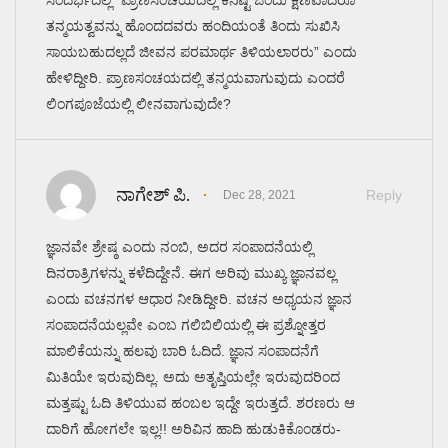
ಸಂದರ್ಭದಲ್ಲಿ “ಪ್ರಾಣಸಂಚಯದಲ್ಲಿ ಕನಿಷ್ಟ ಒಂದು ಕ್ಷಣವಾದರೂ
ತನ್ಮಯತ್ವವನ್ನು ಹೊಂದದವರು ಹಂದಿಯಂತೆ ತಿಂದು ಸುಖಿಸಿ
ಸಾಯಬಹುದಲ್ಲದೆ ಜೀವನ ಪರಮಾರ್ಥ ತಿಳಿಯಲಾರರು” ಎಂದು
ಹೇಳಿದ್ದೀರಿ. ಪ್ರಾಣಸಂಚಯದಲ್ಲಿ ತನ್ಮಯವಾಗುವುದು ಎಂದರೆ
ಲಿಂಗಪೂಜೆಯಲ್ಲಿ ಲೀನವಾಗುವುದೇ?
ನಾಗೇಶ್ ಪಿ.
Reply
Dec 28, 2021
ಜ್ಞಾನವೇ ಶ್ರೇಷ್ಠ ಎಂದು ನಂಬಿ, ಅದರ ಸಂಪಾದನೆಯಲ್ಲಿ
ದಿನರಾತ್ರಿಗಳನ್ನು ಕಳೆದಿದ್ದೇನೆ. ಈಗ ಅರಿವು ಮುಖ್ಯ ಜ್ಞಾನವಲ್ಲ
ಎಂದು ವಚನಗಳ ಆಧಾರ ನೀಡಿದ್ದೀರಿ. ವಚನ ಅಧ್ಯಯನ ಜ್ಞಾನ
ಸಂಪಾದನೆಯಲ್ಲವೇ ಎಂಬ ಗಲಿಬಿಲಿಯಲ್ಲಿ ಈ ಪ್ರಶ್ನೋತ್ತರ
ಮಾಲಿಕೆಯನ್ನು ಹಲವು ಬಾರಿ ಓದಿದೆ. ಜ್ಞಾನ ಸಂಪಾದನೆಗೆ
ಮಿತಿಯೇ ಇರುವುದಿಲ್ಲ. ಅದು ಅತೃಪ್ತಿಯಲ್ಲೇ ಇರುವುದರಿಂದ
ಮತ್ತಷ್ಟು ಓದಿ ತಿಳಿಯುವ ಹಂಬಲ ಇದ್ದೇ ಇರುತ್ತದೆ. ಶರಣರು ಆ
ದಾರಿಗೆ ಹೋಗಲೇ ಇಲ್ಲ!! ಅರಿವಿನ ಹಾದಿ ಹುಡುಕಿಕೊಂಡರು-