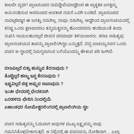
ಕಾಲವೇ ವ್ಯರ್ಥ! ಪ್ರಾಣರೂಪದ ನಾವಿದ್ದೇವೆಯಾದ್ದರಿಂದ ಈ ಪ್ರಾಕೃತಿಕ ಜಗತ್ತನ್ನು
ಅನುಸಂಧಿಸುವ ಅಪರೂಪದ ಅವಕಾಶ ನಮಗೆ ಒದಗಿ ಬಂದಿದೆ. ಪ್ರಾಣರೂಪದ
ನಾವಿಲ್ಲದಿದ್ದಾಗ ಈ ಜಗತ್ತು ನಮಗಿಲ್ಲ. ನಾವೂ ನಮಗಿಲ್ಲ. ಆದ್ದರಿಂದ ಪ್ರಾಣಸಂಚಯದಲ್ಲಿ
ಕನಿಷ್ಟ ಒಂದು ಕ್ಷಣವಾದರೂ ತನ್ಮಯತ್ವವನ್ನು ಹೊಂದದವರು ಹಂದಿಯಂತೆ ತಿಂದು
ಸುಖಿಸಿ ಸಾಯಬಹುದಲ್ಲದೆ ಜೀವನ ಪರಮಾರ್ಥ ತಿಳಿಯಲಾರರು. ಶರಣ ಸಾಹಿತ್ಯವು
ಪ್ರಾಣಸಂಚಯದ ತಾವನ್ನು ಪ್ರಾಣಲಿಂಗಿಸ್ಥಲ ಎನ್ನುತ್ತದೆ. ಬಿಬ್ಬಿ ಬಾಚಯ್ಯನವರ ಒಂದು
ವಚನ ಆ ಸ್ಥಲದಲ್ಲಿ ನಿಮಗ್ನವಾಗುವ ಬಗೆಯೊಂದನ್ನು ಹೇಳುವ ಪರಿ ಹೀಗಿದೆ-
ಬೀಜವಿಲ್ಲದೆ ಬಿತ್ತು ಹುಟ್ಟುವ ತೆರನಾವುದು ?
ತೊಟ್ಟಿಲ್ಲದೆ ಹಣ್ಣು ಇಪ್ಪ ತೆರನಾವುದು ?
ಇಷ್ಟವಿಲ್ಲದೆ ಚಿತ್ತ ಅಪ್ಪುವ ಠಾವಾವುದು ?
ಇಂತೀ ಭೇದದಲ್ಲಿ ಭೇದಕನಾಗಿ
ಎರಡಳಿದು ಛೇದಿಸಿ ನಿಂದಲ್ಲಿಯೆ
ಏಣಾಂಕಧರ ಸೋಮೇಶ್ವರಲಿಂಗದಲ್ಲಿ ಪ್ರಾಣಲಿಂಗಿಯ ಸ್ಥಲ
ವಚನ ಸಾಹಿತ್ಯವನ್ನು ಓದುವಾಗ ಅವುಗಳ ಮುಖ್ಯ ಲಕ್ಷ್ಯವನ್ನು ನಾವು
ಗಮನಿಸಿಕೊಳ್ಳಬೇಕಾಗುತ್ತದೆ. ಆ ನಿಟ್ಟಿನಲ್ಲಿ ಈ ವಚನವನ್ನು ನೋಡಿದಾಗ… ಎಲ್ಲಾ