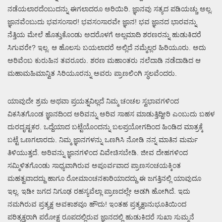
ನಡೆಯಲಾರದೆಂಬುದನ್ನು ಈಗಲಾದರೂ ಅರಿಯಿರಿ. ಜ್ಞಾನವು ಸತ್ಯದ ಪಡಿಯಚ್ಚು ಅಲ್ಲ.
ಜ್ಞಾನವೆಂಬುದು ಭವಸಂಸಾರ! ಭವಸಂಸಾರವೇ ಜ್ಞಾನ! ಭವ ಜ್ಞಾನದ ಭಾರವನ್ನು
ನೆತ್ತಿಯ ಮೇಲೆ ಹೊತ್ತುಕೊಂಡು ಅದರೊಳಗೆ ಅಲ್ಲಮಾದಿ ಶರಣರನ್ನು ಹುಡುಕಿದರೆ
ಸಿಗುವರೇ? ಇಲ್ಲ. ಆ ಹೊಲಸು ಬಯಲಾದರೆ ಅಲ್ಲಿದೆ ನಮ್ಮೆಲ್ಲರ ಹಿರಿಯೂರು. ಅದು
ಅರಿವೆಂಬ ಕುರುಹಿನ ತವರೂರು. ಶರಣ ಮಹಾಂತರು ನಲೆದಾಡಿ ನಡೆದಾಡಿದ ಆ
ಮಹಾಮಹಿಮಾನ್ವಿತ ಸಿರಿಯೂರನ್ನು ಅವರು ಪ್ರಾಣಲಿಂಗಿ ಸ್ಥಲವೆಂದರು.
ಯಾವುದೇ ಶ್ರಮ ಅಥವಾ ಪ್ರಯತ್ನವಿಲ್ಲದೆ ನಿಮ್ಮ ಚಂಚಲ ಸ್ವಭಾವಗಳಿಂದ
ವಿಕಸಿತಗೊಂಡ ಜ್ಞಾನದಿಂದ ಅರಿವನ್ನು ಅರಿವ ಸಾಹಸ ಮಾಡುತ್ತಿದ್ದೀರಿ ಎಂಬುದು ಬಹಳ
ದುರದೃಷ್ಟಕರ. ಒದ್ದೆಯಾದ ಬಟ್ಟೆಯೊಂದನ್ನು ಬಲಪ್ರಯೋಗದಿಂದ ಹಿಂಡಿದ ಮಾತ್ರಕ್ಕೆ
ಬಟ್ಟೆ ಒಣಗಲಾರದು. ನಿಮ್ಮ ಜ್ಞಾನಗಳನ್ನು ಒಣಗಿಸಿ ನೋಡಿ ನನ್ನ ಮಾತಿನ ಮರ್ಮ
ತಿಳಿಯುತ್ತದೆ. ಅರಿವನ್ನು ಜ್ಞಾನಗಳಿಂದ ವಿವೇಚಿಸಬೇಡಿ. ಜೀವ ದೇಹಗಳಿಂದ
ಸಮ್ಮಿಳಿತಗೊಂಡು ಸಾಧ್ಯವಾಗಿರುವ ಅಪೂರ್ವವಾದ ಪ್ರಾಣಸಂಚಯಕ್ಕಿಂತ
ಮಹತ್ವವಾದದ್ದು ಹಾಗೂ ರೋಮಾಂಚನಕಾರಿಯಾದದ್ದು ಈ ಜಗತ್ತಿನಲ್ಲಿ ಯಾವುದೂ
ಇಲ್ಲ. ಇಡೀ ಜಗದ ನಿಗೂಢ ರಹಸ್ಯವೆಲ್ಲಾ ಪ್ರಾಣದಲ್ಲೇ ಅಡಗಿ ಹೋಗಿದೆ. ಇದು
ನಮಗಿರುವ ಪ್ರತ್ಯಕ್ಷ ಅವಕಾಶವೂ ಹೌದು! ಇಂತಹ ಪ್ರತ್ಯಕ್ಷಾನುಭೂತಿಯಿಂದ
ಪರಿತ್ಯಕ್ತರಾಗಿ ಪರೋಕ್ಷ ರೂಪದಲ್ಲಿರುವ ಜ್ಞಾನದಲ್ಲಿ ಹುಡುಕಿದರೆ ಸುಖಾ ಸುಮ್ಮನೆ