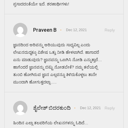
ಪ್ರಸಾದದಂತೆಯೇ ಇದೆ. ಶರಣಾರ್ಥಿಗಳು!
Praveen B
Reply
Dec 12, 2021
ಜ್ಞಾನದಿಂದ ಅರಿವನ್ನು ಅರಿಯುವುದು ಸಾಧ್ಯವಿಲ್ಲ ಎಂದು
ಲೇಖನದುದ್ದಕ್ಕೂ ವಿಶೇಷ ಒತ್ತು ನೀಡಿ ಹೇಳಲಾಗಿದೆ. ಹಾಗಾದರೆ
ಏನು ಮಾಡುವುದು? ಜ್ಞಾನವನ್ನು ಒಣಗಿಸಿ ನೋಡಿ ಎನ್ನುತ್ತಾರೆ…
ಹಾಗೆಂದರೆ ಜ್ಞಾನವನ್ನು ಬಿಟ್ಟು ನೋಡಬೇಕೆ? ನಮ್ಮ ತಲೆಯಲ್ಲಿ
ತುಂಬಿ ಹೋಗಿರುವ ಜ್ಞಾನ ಎಲ್ಲವನ್ನೂ ತಿಳಿದುಕೊಳ್ಳಲು ತಾನೇ
ಮುಂದಾಗಿ ಹೋಗುತ್ತದಲ್ಲಾ…..
ಶೈಲೇಶ್ ಬಿದರಕುಂದಿ
Reply
Dec 12, 2021
ಹಿಂದಿನ ಎಲ್ಲಾ ತಲಪರಿಗೆಯ ಲೇಖನಗಳನ್ನು ಓದಿದೆ…