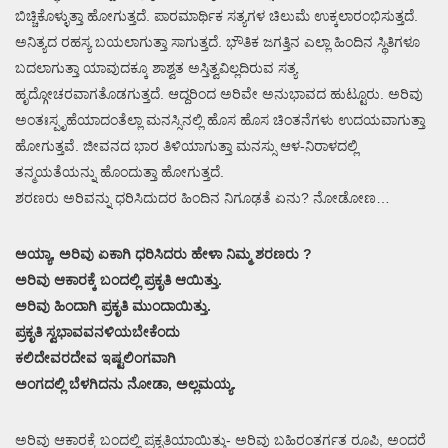
ಬಿಚ್ಚಿಕೊಳ್ಳುತ್ತಾ ಹೋಗುತ್ತದೆ. ಪಾರಮಾರ್ಥಿಕ ಸತ್ಯಗಳ ಚಿಲುಮೆ ಉಕ್ಕಲಾರಂಭಿಸುತ್ತದೆ.
ಅನಿತ್ಯದ ರಹಸ್ಯ ಬಯಲಾಗುತ್ತಾ ಸಾಗುತ್ತದೆ. ಭೌತಿಕ ಜಗತ್ತಿನ ಎಲ್ಲಾ ಹಿಂದಿನ ಸ್ಥಿತಿಗಳೂ
ಬದಲಾಗುತ್ತಾ ಯಾವುದಕ್ಕೂ ಶಾಶ್ವತ ಅಸ್ತಿತ್ವವಿಲ್ಲದಿರುವ ಸತ್ಯ
ಹೃದ್ಗೋಚರವಾಗತೊಡಗುತ್ತದೆ. ಆದ್ದರಿಂದ ಅರಿವೇ ಅನುಭಾವದ ಹುಟ್ಟೂರು. ಅರಿವು
ಅಂತಃಸ್ಪೃಹೆಯಾದಂತೆಲ್ಲಾ ಮನಸ್ಸಿನಲ್ಲಿ ಹೊಸ ಹೊಸ ಚಿಂತನೆಗಳು ಉದಯವಾಗುತ್ತಾ
ಹೋಗುತ್ತವೆ. ಜೀವನದ ಭಾರ ತಿಳಿಯಾಗುತ್ತಾ ಮನಸ್ಸು ಆಳ-ನಿರಾಳದಲ್ಲಿ
ತನ್ಮಯತೆಯನ್ನು ಹೊಂದುತ್ತಾ ಹೋಗುತ್ತದೆ.
ಶರಣರು ಅರಿವನ್ನು ಧರಿಸಿದುದರ ಹಿಂದಿನ ನಿಗೂಢತೆ ಏನು? ನೋಡೋಣ…
ಅಯ್ಯಾ, ಅರಿವು ಏಕಾಗಿ ಧರಿಸಿದರು ಹೇಳಾ ನಿಮ್ಮ ಶರಣರು ?
ಅರಿವು ಆಕಾರಕ್ಕೆ ಬಂದಲ್ಲಿ ಪ್ರಕೃತಿ ಆಯಿತ್ತು.
ಅರಿವು ಹಿಂದಾಗಿ ಪ್ರಕೃತಿ ಮುಂದಾಯಿತ್ತು.
ಪ್ರಕೃತಿ ಸ್ವಭಾವವನಳಿಯಬೇಕೆಂದು
ಕಲಿದೇವರದೇವ ಇಷ್ಟಲಿಂಗವಾಗಿ
ಅಂಗದಲ್ಲಿ ಬೆಳಗಿದನು ನೋಡಾ, ಅಲ್ಲಮಯ್ಯ.
ಅರಿವು ಆಕಾರಕ್ಕೆ ಬಂದಲ್ಲಿ ಪ್ರಕೃತಿಯಾಯಿತ್ತು- ಅರಿವು ಬಹಿರಂತರ್ಗತ ರೂಪಿ, ಅಂದರೆ