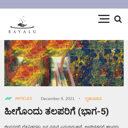
December 8, 2021
ಸ್ಮಶಾನವಾಸಿ
ARTICLES
ಹೀಗೊಂದು ತಲಪರಿಗೆ (ಭಾಗ-5)
ಜೀವನದಲ್ಲಿ ಲೆಕ್ಕವಿಡದಷ್ಟು ಜನ ನಮಗೆ ಎದುರಾಗುತ್ತಾರೆ. ಅಪರಿಚಿತರಲ್ಲಿ ಹಲವರು