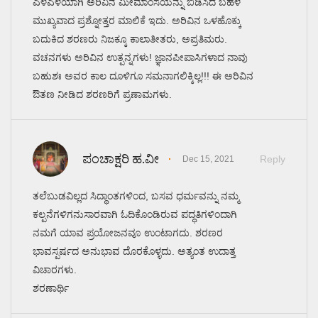
ಎಳೆಎಳೆಯಾಗಿ ಅರಿವಿನ ಮೀಮಾಂಸೆಯನ್ನು ಬಿಡಿಸಿದ ಬಹಳ
ಮುಖ್ಯವಾದ ಪ್ರಶ್ನೋತ್ತರ ಮಾಲಿಕೆ ಇದು. ಅರಿವಿನ ಒಳಹೊಕ್ಕು
ಬದುಕಿದ ಶರಣರು ನಿಜಕ್ಕೂ ಕಾಲಾತೀತರು, ಅಪ್ರತಿಮರು.
ವಚನಗಳು ಅರಿವಿನ ಉತ್ಪನ್ನಗಳು! ಜ್ಞಾನಪೀಪಾಸಿಗಳಾದ ನಾವು
ಬಹುಶಃ ಅವರ ಕಾಲ ದೂಳಿಗೂ ಸಮನಾಗಲಿಕ್ಕಿಲ್ಲ!!! ಈ ಅರಿವಿನ
ಔತಣ ನೀಡಿದ ಶರಣರಿಗೆ ಪ್ರಣಾಮಗಳು.
ಪಂಚಾಕ್ಷರಿ ಹ.ವೀ
Reply
Dec 15, 2021
ತಲೆಬುಡವಿಲ್ಲದ ಸಿದ್ಧಾಂತಗಳಿಂದ, ಬಸವ ಧರ್ಮವನ್ನು ನಮ್ಮ
ಕಲ್ಪನೆಗಳಿಗನುಸಾರವಾಗಿ ಓದಿಕೊಂಡಿರುವ ಪದ್ಧತಿಗಳಿಂದಾಗಿ
ನಮಗೆ ಯಾವ ಪ್ರಯೋಜನವೂ ಉಂಟಾಗದು. ಶರಣರ
ಭಾವಸ್ಪರ್ಷದ ಅನುಭಾವ ದೊರಕೊಳ್ಳದು. ಅತ್ಯಂತ ಉದಾತ್ತ
ವಿಚಾರಗಳು.
ಶರಣಾರ್ಥಿ