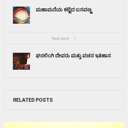
ಮಹಾಮನೆಯ ಕಟ್ಟಿದ ಬಸವಣ್ಣ
Next post
ಘನಲಿಂಗಿ ದೇವರು ಮತ್ತು ವಚನ ಇತಿಹಾಸ
RELATED POSTS