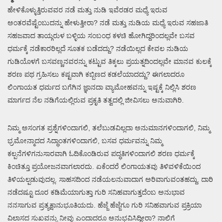
ಹೇಳಿಕೊಳ್ಳುತ್ತಿರುವವರ ನಡೆ ಮತ್ತು ನುಡಿ ಇವೆರಡರ ಮಧ್ಯೆ ಇರುವ
ಅಂತರವೆಷ್ಟೆಂಬುದನ್ನು ಹೇಳುತ್ತೀರಾ? ನಡೆ ಮತ್ತು ನುಡಿಯ ಮಧ್ಯೆ ಇರುವ ಸಹಜಾತಿ
ಸಹಜವಾದ ತಾಯ್ಗರುಳ ಬಳ್ಳಿಯ ಸಂಬಂಧ ಕಳಚಿ ಹೋಗಿದ್ದರಿಂದಲ್ಲವೇ ಬಸವ
ಧರ್ಮಕ್ಕೆ ನಡೆಕಾರರಿಲ್ಲದೆ ಸೂತಕ ಬಡೆದದ್ದು? ನಡೆಯಿಲ್ಲದ ಕೇವಲ ನುಡಿಯ
ಗುಡಿಯೊಳಗೆ ಬಸವಣ್ಣನವರನ್ನು ಕಟ್ಟುವ ತಿಕ್ಕಲು ಪ್ರಯತ್ನದಿಂದಲ್ಲವೇ ಮಾನವ ಕುಲಕ್ಕೆ
ಶರಣ ಪಥ ಗ್ರಹಿಸಲು ಕಷ್ಟವಾಗಿ ಕಬ್ಬಿಣದ ಕಡಲೆಯಾದದ್ದು? ಈಗಲಾದರೂ
ಲಿಂಗಾಯತ ಧರ್ಮದ ಬಗೆಗಿನ ಜ್ಞಾನದಾ ವ್ಯಾಮೋಹವನ್ನು ಇಷ್ಟಕ್ಕೆ ನಿಲ್ಲಿಸಿ ಶರಣ
ಮಾರ್ಗದ ನೆಲ ನಡಿಗೆಯಲ್ಲಿರುವ ಪ್ರಕೃತಿ ತತ್ವದಲ್ಲಿ ಜೀವಿಸಲು ಅನುವಾಗಿರಿ.
ನಿಮ್ಮ ಅಸಂಗತ ಪ್ರಶ್ನೆಗಳಿಂದಾಗಲಿ, ತಲೆಬುಡವಿಲ್ಲದಾ ಅನುಮಾನಗಳಿಂದಾಗಲಿ, ನಿಮ್ಮ
ಭ್ರಮೋನ್ಮಾದದ ಸಿದ್ಧಾಂತಗಳಿಂದಾಗಲಿ, ಬಸವ ಧರ್ಮವನ್ನು ನಿಮ್ಮ
ಕಲ್ಪನೆಗಳಿಗನುಸಾರವಾಗಿ ಓದಿಕೊಂಡಿರುವ ಪದ್ಧತಿಗಳಿಂದಾಗಲಿ ಶರಣ ಧರ್ಮಕ್ಕೆ
ಕಿಂಚಿತ್ತೂ ಪ್ರಯೋಜನವಾಗಲಾರದು. ಏಕೆಂದರೆ ಲಿಂಗಾಯತವು ತಿಳಿವಳಿಕೆಯಿಂದ
ತಿಳಿಯಲ್ಪಡುವುದಲ್ಲ. ಸಾಹಸದಿಂದ ನಡೆಯಲನುವಾದಾಗ ಅರಿವಾಗುವಂತಹದ್ದು. ದಾರಿ
ನಡೆದಷ್ಟೂ ದೂರ ಕಡಿಮೆಯಾಗುತ್ತಾ ಗುರಿ ಸನಿಹವಾಗುತ್ತದೆಂಬ ಅನುಭಾವ
ನನಸಾಗುವ ಪ್ರತ್ಯಕ್ಷಾನುಭೂತಿಯದು. ಹೆಜ್ಜೆ ಹೆಜ್ಜೆಗೂ ಗುರಿ ಸನಿಹವಾಗುವ ಪ್ರಕ್ರಿಯಾ
ವಿಲಾಸದ ಸುಖವನ್ನು ನೀವು ಎಂದಾದರೂ ಅನುಭವಿಸಿದ್ದೀರಾ? ನಾಲಿಗೆ