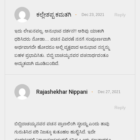
ಕಲ್ಲೇಶಪ್ಪ ಕಮತಗಿ
Reply
Dec 23, 2021
ಇದು ಲೇಖನವಲ್ಲ, ಅನುಭಾವ ದರ್ಶನ!! ಅರಿವು ಯಾಕಾಗಿ
ಧರಿಸಿದರು ನೋಡಾ… ವಚನ ವಿವರಣೆ ನನಗೆ ಸಂಪೂರ್ಣವಾಗಿ
ಅರ್ಥವಾಗದೇ ಹೋದರೂ ಅಲ್ಲಿ ವ್ಯಕ್ತವಾದ ಅನುಭಾವ ನನ್ನನ್ನು
ಬಹಳ ಪ್ರಭಾವಿಸಿತು. ಬಿಬ್ಬಿ ಬಾಚಯ್ಯನವರ ವಚನಾರ್ಥವಂತೂ
ಅದ್ಭುತವಾಗಿ ಮೂಡಿಬಂದಿದೆ.
Rajashekhar Nippani
Dec 27, 2021
Reply
ಬಿಬ್ಬಿಬಾಚಯ್ಯನವರ ವಚನ ಪ್ರಾಣಲಿಂಗಿ ಸ್ಥಲದ್ದು ಎಂದು ತಾವು
ಗುರುತಿಸಿದ ಪರಿ ನಿಜಕ್ಕೂ ಕುತೂಹಲ ಹುಟ್ಟಿಸಿದೆ. ಇದೇ