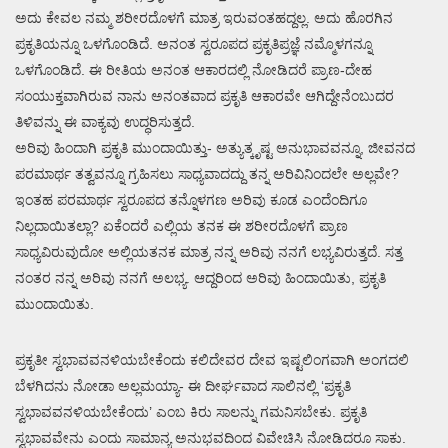
ಅದು ಕೇವಲ ನಮ್ಮ ಶರೀರದೊಳಗೆ ಮಾತ್ರ ಇರುವಂತಹದ್ದಲ್ಲ. ಅದು ಹೊರಗಿನ
ಪ್ರಕೃತಿಯನ್ನೂ ಒಳಗೊಂಡಿದೆ. ಅನಂತ ಸ್ವರೂಪದ ಪ್ರಕೃತಿಪ್ರಜ್ಞೆ ನಮ್ಮೊಳಗನ್ನೂ
ಒಳಗೊಂಡಿದೆ. ಈ ರೀತಿಯ ಅನಂತ ಆಕಾರದಲ್ಲಿ ನೋಡಿದರೆ ಪ್ರಾಣ-ದೇಹ
ಸಂಯುಕ್ತವಾಗಿರುವ ನಾನು ಅನಂತವಾದ ಪ್ರಕೃತಿ ಆಕಾರವೇ ಆಗಿದ್ದೇನೆಂಬುದರ
ತಿಳಿವನ್ನು ಈ ವಾಕ್ಯವು ಉದ್ಧರಿಸುತ್ತದೆ.
ಅರಿವು ಹಿಂದಾಗಿ ಪ್ರಕೃತಿ ಮುಂದಾಯಿತ್ತು- ಅತ್ಯುತ್ಕೃಷ್ಟ ಅನುಭಾವವನ್ನೂ, ಜೀವನದ
ಪರಮಾರ್ಥ ತತ್ವವನ್ನೂ ಗ್ರಹಿಸಲು ಸಾಧ್ಯವಾದದ್ದು ತನ್ನ ಅರಿವಿನಿಂದಲೇ ಅಲ್ಲವೇ?
ಇಂತಹ ಪರಮಾರ್ಥ ಸ್ವರೂಪದ ತನ್ನೊಳಗಣ ಅರಿವು ಕೂಡ ಎಂದೆಂದಿಗೂ
ನಿಲ್ಲದಾಯಿತಲ್ಲಾ? ಏಕೆಂದರೆ ಎಲ್ಲಿಯ ತನಕ ಈ ಶರೀರದೊಳಗೆ ಪ್ರಾಣ
ಸಾಧ್ಯವಿರುವುದೋ ಅಲ್ಲಿಯತನಕ ಮಾತ್ರ ನನ್ನ ಅರಿವು ನನಗೆ ಲಭ್ಯವಿರುತ್ತದೆ. ಸತ್ತ
ನಂತರ ನನ್ನ ಅರಿವು ನನಗೆ ಅಲಭ್ಯ. ಆದ್ದರಿಂದ ಅರಿವು ಹಿಂದಾಯಿತು, ಪ್ರಕೃತಿ
ಮುಂದಾಯಿತು.
ಪ್ರಕೃತೀ ಸ್ವಭಾವವನಳಿಯಬೇಕೆಂದು ಕಲಿದೇವರ ದೇವ ಇಷ್ಟಲಿಂಗವಾಗಿ ಅಂಗದಲಿ
ಬೆಳಗಿದನು ನೋಡಾ ಅಲ್ಲಮಯ್ಯಾ- ಈ ದೀರ್ಘವಾದ ಸಾಲಿನಲ್ಲಿ ‘ಪ್ರಕೃತಿ
ಸ್ವಭಾವವನಳಿಯಬೇಕೆಂದು’ ಎಂಬ ಕಿರು ಸಾಲನ್ನು ಗಮನಿಸಬೇಕು. ಪ್ರಕೃತಿ
ಸ್ವಭಾವವೇನು ಎಂದು ಸಾಮಾನ್ಯ ಅನುಭವದಿಂದ ವಿವೇಚಿಸಿ ನೋಡಿದರೂ ಸಾಕು.