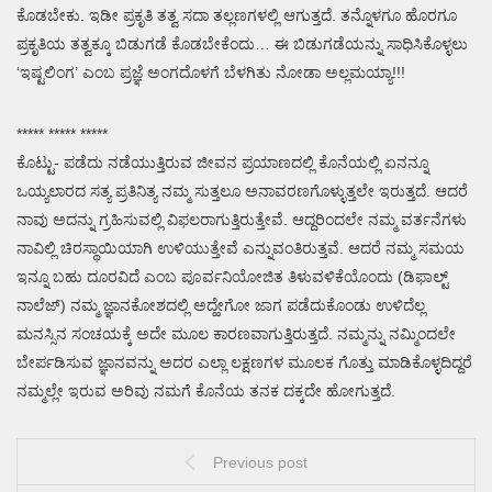
ಕೊಡಬೇಕು. ಇಡೀ ಪ್ರಕೃತಿ ತತ್ವ ಸದಾ ತಲ್ಲಣಗಳಲ್ಲಿ ಆಗುತ್ತದೆ. ತನ್ನೊಳಗೂ ಹೊರಗೂ
ಪ್ರಕೃತಿಯ ತತ್ವಕ್ಕೂ ಬಿಡುಗಡೆ ಕೊಡಬೇಕೆಂದು… ಈ ಬಿಡುಗಡೆಯನ್ನು ಸಾಧಿಸಿಕೊಳ್ಳಲು
‘ಇಷ್ಟಲಿಂಗ’ ಎಂಬ ಪ್ರಜ್ಞೆ ಅಂಗದೊಳಗೆ ಬೆಳಗಿತು ನೋಡಾ ಅಲ್ಲಮಯ್ಯಾ!!!
***** ***** *****
ಕೊಟ್ಟು- ಪಡೆದು ನಡೆಯುತ್ತಿರುವ ಜೀವನ ಪ್ರಯಾಣದಲ್ಲಿ ಕೊನೆಯಲ್ಲಿ ಏನನ್ನೂ
ಒಯ್ಯಲಾರದ ಸತ್ಯ ಪ್ರತಿನಿತ್ಯ ನಮ್ಮ ಸುತ್ತಲೂ ಅನಾವರಣಗೊಳ್ಳುತ್ತಲೇ ಇರುತ್ತದೆ. ಆದರೆ
ನಾವು ಅದನ್ನು ಗ್ರಹಿಸುವಲ್ಲಿ ವಿಫಲರಾಗುತ್ತಿರುತ್ತೇವೆ. ಆದ್ದರಿಂದಲೇ ನಮ್ಮ ವರ್ತನೆಗಳು
ನಾವಿಲ್ಲಿ ಚಿರಸ್ಥಾಯಿಯಾಗಿ ಉಳಿಯುತ್ತೇವೆ ಎನ್ನುವಂತಿರುತ್ತವೆ. ಆದರೆ ನಮ್ಮ ಸಮಯ
ಇನ್ನೂ ಬಹು ದೂರವಿದೆ ಎಂಬ ಪೂರ್ವನಿಯೋಜಿತ ತಿಳುವಳಿಕೆಯೊಂದು (ಡಿಫಾಲ್ಟ್
ನಾಲೆಜ್) ನಮ್ಮ ಜ್ಞಾನಕೋಶದಲ್ಲಿ ಅದ್ಹೇಗೋ ಜಾಗ ಪಡೆದುಕೊಂಡು ಉಳಿದೆಲ್ಲ
ಮನಸ್ಸಿನ ಸಂಚಯಕ್ಕೆ ಅದೇ ಮೂಲ ಕಾರಣವಾಗುತ್ತಿರುತ್ತದೆ. ನಮ್ಮನ್ನು ನಮ್ಮಿಂದಲೇ
ಬೇರ್ಪಡಿಸುವ ಜ್ಞಾನವನ್ನು ಅದರ ಎಲ್ಲಾ ಲಕ್ಷಣಗಳ ಮೂಲಕ ಗೊತ್ತು ಮಾಡಿಕೊಳ್ಳದಿದ್ದರೆ
ನಮ್ಮಲ್ಲೇ ಇರುವ ಅರಿವು ನಮಗೆ ಕೊನೆಯ ತನಕ ದಕ್ಕದೇ ಹೋಗುತ್ತದೆ.
Previous post