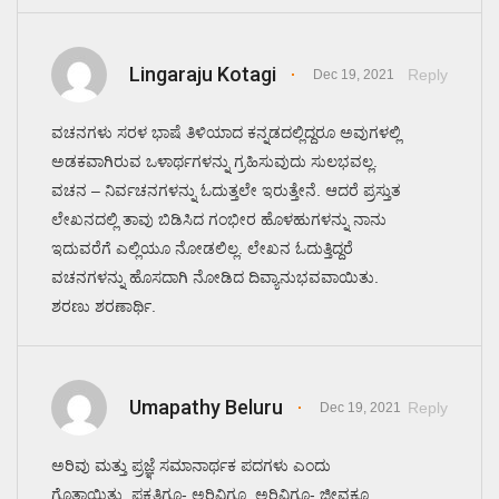
Lingaraju Kotagi
Reply
Dec 19, 2021
ವಚನಗಳು ಸರಳ ಭಾಷೆ ತಿಳಿಯಾದ ಕನ್ನಡದಲ್ಲಿದ್ದರೂ ಅವುಗಳಲ್ಲಿ
ಅಡಕವಾಗಿರುವ ಒಳಾರ್ಥಗಳನ್ನು ಗ್ರಹಿಸುವುದು ಸುಲಭವಲ್ಲ.
ವಚನ – ನಿರ್ವಚನಗಳನ್ನು ಓದುತ್ತಲೇ ಇರುತ್ತೇನೆ. ಆದರೆ ಪ್ರಸ್ತುತ
ಲೇಖನದಲ್ಲಿ ತಾವು ಬಿಡಿಸಿದ ಗಂಭೀರ ಹೊಳಹುಗಳನ್ನು ನಾನು
ಇದುವರೆಗೆ ಎಲ್ಲಿಯೂ ನೋಡಲಿಲ್ಲ. ಲೇಖನ ಓದುತ್ತಿದ್ದರೆ
ವಚನಗಳನ್ನು ಹೊಸದಾಗಿ ನೋಡಿದ ದಿವ್ಯಾನುಭವವಾಯಿತು.
ಶರಣು ಶರಣಾರ್ಥಿ.
Umapathy Beluru
Reply
Dec 19, 2021
ಅರಿವು ಮತ್ತು ಪ್ರಜ್ಞೆ ಸಮಾನಾರ್ಥಕ ಪದಗಳು ಎಂದು
ಗೊತ್ತಾಯಿತು. ಪ್ರಕೃತಿಗೂ- ಅರಿವಿಗೂ, ಅರಿವಿಗೂ- ಜೀವಕ್ಕೂ