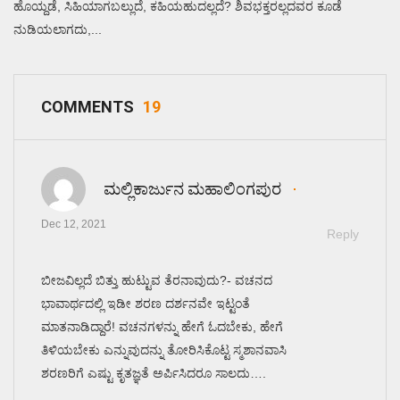
ಹೊಯ್ದಡೆ, ಸಿಹಿಯಾಗಬಲ್ಲುದೆ, ಕಹಿಯಹುದಲ್ಲದೆ? ಶಿವಭಕ್ತರಲ್ಲದವರ ಕೂಡೆ
ನುಡಿಯಲಾಗದು,...
COMMENTS
19
ಮಲ್ಲಿಕಾರ್ಜುನ ಮಹಾಲಿಂಗಪುರ
Dec 12, 2021
Reply
ಬೀಜವಿಲ್ಲದೆ ಬಿತ್ತು ಹುಟ್ಟುವ ತೆರನಾವುದು?- ವಚನದ
ಭಾವಾರ್ಥದಲ್ಲಿ ಇಡೀ ಶರಣ ದರ್ಶನವೇ ಇಟ್ಟಂತೆ
ಮಾತನಾಡಿದ್ದಾರೆ! ವಚನಗಳನ್ನು ಹೇಗೆ ಓದಬೇಕು, ಹೇಗೆ
ತಿಳಿಯಬೇಕು ಎನ್ನುವುದನ್ನು ತೋರಿಸಿಕೊಟ್ಟ ಸ್ಮಶಾನವಾಸಿ
ಶರಣರಿಗೆ ಎಷ್ಟು ಕೃತಜ್ಞತೆ ಅರ್ಪಿಸಿದರೂ ಸಾಲದು….