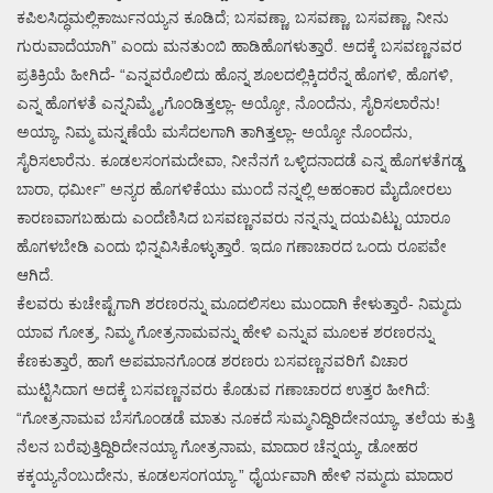
ಕಪಿಲಸಿದ್ಧಮಲ್ಲಿಕಾರ್ಜುನಯ್ಯನ ಕೂಡಿದೆ; ಬಸವಣ್ಣಾ, ಬಸವಣ್ಣಾ, ಬಸವಣ್ಣಾ, ನೀನು
ಗುರುವಾದೆಯಾಗಿ” ಎಂದು ಮನತುಂಬಿ ಹಾಡಿಹೊಗಳುತ್ತಾರೆ. ಅದಕ್ಕೆ ಬಸವಣ್ಣನವರ
ಪ್ರತಿಕ್ರಿಯೆ ಹೀಗಿದೆ- “ಎನ್ನವರೊಲಿದು ಹೊನ್ನ ಶೂಲದಲ್ಲಿಕ್ಕಿದರೆನ್ನ ಹೊಗಳಿ, ಹೊಗಳಿ,
ಎನ್ನ ಹೊಗಳತೆ ಎನ್ನನಿಮ್ಮೈಗೊಂಡಿತ್ತಲ್ಲಾ- ಅಯ್ಯೋ, ನೊಂದೆನು, ಸೈರಿಸಲಾರೆನು!
ಅಯ್ಯಾ, ನಿಮ್ಮ ಮನ್ನಣೆಯೆ ಮಸೆದಲಗಾಗಿ ತಾಗಿತ್ತಲ್ಲಾ- ಅಯ್ಯೋ ನೊಂದೆನು,
ಸೈರಿಸಲಾರೆನು. ಕೂಡಲಸಂಗಮದೇವಾ, ನೀನೆನಗೆ ಒಳ್ಳಿದನಾದಡೆ ಎನ್ನ ಹೊಗಳತೆಗಡ್ಡ
ಬಾರಾ, ಧರ್ಮೀ” ಅನ್ಯರ ಹೊಗಳಿಕೆಯು ಮುಂದೆ ನನ್ನಲ್ಲಿ ಅಹಂಕಾರ ಮೈದೋರಲು
ಕಾರಣವಾಗಬಹುದು ಎಂದೆಣಿಸಿದ ಬಸವಣ್ಣನವರು ನನ್ನನ್ನು ದಯವಿಟ್ಟು ಯಾರೂ
ಹೊಗಳಬೇಡಿ ಎಂದು ಭಿನ್ನವಿಸಿಕೊಳ್ಳುತ್ತಾರೆ. ಇದೂ ಗಣಾಚಾರದ ಒಂದು ರೂಪವೇ
ಆಗಿದೆ.
ಕೆಲವರು ಕುಚೇಷ್ಟೆಗಾಗಿ ಶರಣರನ್ನು ಮೂದಲಿಸಲು ಮುಂದಾಗಿ ಕೇಳುತ್ತಾರೆ- ನಿಮ್ಮದು
ಯಾವ ಗೋತ್ರ, ನಿಮ್ಮ ಗೋತ್ರನಾಮವನ್ನು ಹೇಳಿ ಎನ್ನುವ ಮೂಲಕ ಶರಣರನ್ನು
ಕೆಣಕುತ್ತಾರೆ, ಹಾಗೆ ಅಪಮಾನಗೊಂಡ ಶರಣರು ಬಸವಣ್ಣನವರಿಗೆ ವಿಚಾರ
ಮುಟ್ಟಿಸಿದಾಗ ಅದಕ್ಕೆ ಬಸವಣ್ಣನವರು ಕೊಡುವ ಗಣಾಚಾರದ ಉತ್ತರ ಹೀಗಿದೆ:
“ಗೋತ್ರನಾಮವ ಬೆಸಗೊಂಡಡೆ ಮಾತು ನೂಕದೆ ಸುಮ್ಮನಿದ್ದಿರಿದೇನಯ್ಯಾ, ತಲೆಯ ಕುತ್ತಿ
ನೆಲನ ಬರೆವುತ್ತಿದ್ದಿರಿದೇನಯ್ಯಾ ಗೋತ್ರನಾಮ, ಮಾದಾರ ಚೆನ್ನಯ್ಯ, ಡೋಹರ
ಕಕ್ಕಯ್ಯನೆಂಬುದೇನು, ಕೂಡಲಸಂಗಯ್ಯಾ.” ಧೈರ್ಯವಾಗಿ ಹೇಳಿ ನಮ್ಮದು ಮಾದಾರ