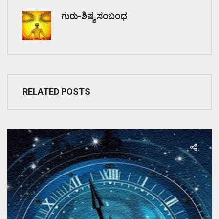
ಗುರು-ಶಿಷ್ಯ ಸಂಬಂಧ
RELATED POSTS