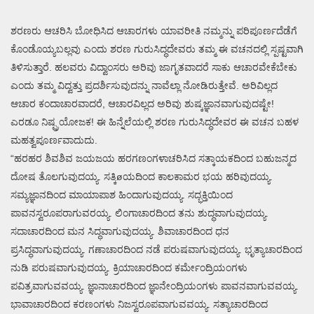
ಶರಣರು ಆಚರಿಸಿ ಬೋಧಿಸಿದ ಆಚಾರಗಳು ಯಾವರೀತಿ ನಮ್ಮನ್ನು ಪರಿಪೂರ್ಣದೆಡೆಗೆ
ಕೊಂಡೊಯ್ಯಬಲ್ಲವು ಎಂದು ಶರಣ ಗುರುಸಿದ್ಧದೇವರು ತಮ್ಮ ಈ ವಚನದಲ್ಲಿ ಸ್ಪಷ್ಟವಾಗಿ
ತಿಳಿಸುತ್ತಾರೆ. ಹಲವರು ವಿದ್ವಾಂಸರು ಅರಿವು ಜಾಗೃತವಾದರೆ ಸಾಕು ಆಚಾರವೇಕೆಬೇಕು
ಎಂದು ತಮ್ಮ ವಿದ್ವತ್ತು ಪ್ರದರ್ಶಿಸುವುದನ್ನು ನಾವೆಲ್ಲಾ ನೋಡಿರುತ್ತೇವೆ. ಅರಿವಿಲ್ಲದ
ಆಚಾರ ಕಂದಾಚಾರವಾದರೆ, ಆಚಾರವಿಲ್ಲದ ಅರಿವು ಶುಷ್ಕಜ್ಞಾನವಾಗುವುದಷ್ಟೇ!
ಎರಡೂ ನಿಷ್ಪ್ರಯೋಜಕ! ಈ ಹಿನ್ನೆಲೆಯಲ್ಲಿ ಶರಣ ಗುರುಸಿದ್ಧದೇವರ ಈ ವಚನ ಬಹಳ
ಮಹತ್ವಪೂರ್ಣವಾದುದು.
“ಹರಹರ ಶಿವಶಿವ ಜಯಜಯ ಹರಗಣಂಗಳಾಚರಿಸಿದ ಸತ್ಕಾಯಕದಿಂದ ಬಹುಜನ್ಮದ
ದೋಷ ತೊಲಗುವುದಯ್ಯ. ಸತ್ಕಿøಯದಿಂದ ಕಾಲಕಾಮರ ಭಯ ಹರಿವುದಯ್ಯ.
ಸಮ್ಯಜ್ಞಾನದಿಂದ ಮಾಯಾಪಾಶ ಹಿಂದಾಗುವುದಯ್ಯ. ಸದ್ಭಕ್ತಿಯಿಂದ
ಪಾವನಸ್ವರೂಪರಾಗುವರಯ್ಯ. ಲಿಂಗಾಚಾರದಿಂದ ತನು ಶುದ್ಧವಾಗುವುದಯ್ಯ.
ಸದಾಚಾರದಿಂದ ಮನ ಸಿದ್ಧವಾಗುವುದಯ್ಯ. ಶಿವಾಚಾರದಿಂದ ಧನ
ಪ್ರಸಿದ್ಧವಾಗುವುದಯ್ಯ. ಗಣಾಚಾರದಿಂದ ನಡೆ ಪರುಷವಾಗುವುದಯ್ಯ. ಭೃತ್ಯಾಚಾರದಿಂದ
ನುಡಿ ಪರುಷವಾಗುವುದಯ್ಯ. ಕ್ರಿಯಾಚಾರದಿಂದ ಕರ್ಮೇಂದ್ರಿಯಂಗಳು
ಪವಿತ್ರವಾಗುವವಯ್ಯ. ಜ್ಞಾನಾಚಾರದಿಂದ ಜ್ಞಾನೇಂದ್ರಿಯಂಗಳು ಪಾವನವಾಗುವವಯ್ಯ.
ಭಾವಾಚಾರದಿಂದ ಕರಣಂಗಳು ನಿಜಸ್ವರೂಪವಾಗುವವಯ್ಯ. ಸತ್ಯಾಚಾರದಿಂದ