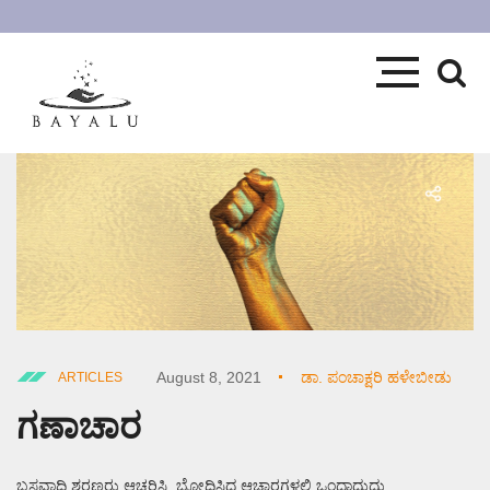
August 8, 2021
ಡಾ. ಪಂಚಾಕ್ಷರಿ ಹಳೇಬೀಡು
ARTICLES
ಗಣಾಚಾರ
ಬಸವಾದಿ ಶರಣರು ಆಚರಿಸಿ, ಬೋಧಿಸಿದ ಆಚಾರಗಳಲ್ಲಿ ಒಂದಾದುದು