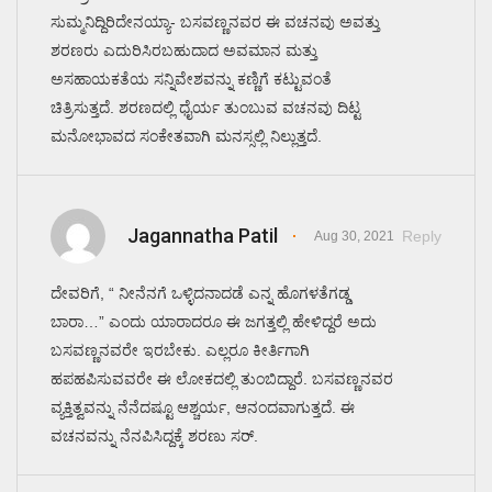
ಸುಮ್ಮನಿದ್ದಿರಿದೇನಯ್ಯಾ- ಬಸವಣ್ಣನವರ ಈ ವಚನವು ಅವತ್ತು
ಶರಣರು ಎದುರಿಸಿರಬಹುದಾದ ಅವಮಾನ ಮತ್ತು
ಅಸಹಾಯಕತೆಯ ಸನ್ನಿವೇಶವನ್ನು ಕಣ್ಣಿಗೆ ಕಟ್ಟುವಂತೆ
ಚಿತ್ರಿಸುತ್ತದೆ. ಶರಣದಲ್ಲಿ ಧೈರ್ಯ ತುಂಬುವ ವಚನವು ದಿಟ್ಟ
ಮನೋಭಾವದ ಸಂಕೇತವಾಗಿ ಮನಸ್ಸಲ್ಲಿ ನಿಲ್ಲುತ್ತದೆ.
Jagannatha Patil
Reply
Aug 30, 2021
ದೇವರಿಗೆ, “ ನೀನೆನಗೆ ಒಳ್ಳಿದನಾದಡೆ ಎನ್ನ ಹೊಗಳತೆಗಡ್ಡ
ಬಾರಾ…” ಎಂದು ಯಾರಾದರೂ ಈ ಜಗತ್ತಲ್ಲಿ ಹೇಳಿದ್ದರೆ ಅದು
ಬಸವಣ್ಣನವರೇ ಇರಬೇಕು. ಎಲ್ಲರೂ ಕೀರ್ತಿಗಾಗಿ
ಹಪಹಪಿಸುವವರೇ ಈ ಲೋಕದಲ್ಲಿ ತುಂಬಿದ್ದಾರೆ. ಬಸವಣ್ಣನವರ
ವ್ಯಕ್ತಿತ್ವವನ್ನು ನೆನೆದಷ್ಟೂ ಆಶ್ಚರ್ಯ, ಆನಂದವಾಗುತ್ತದೆ. ಈ
ವಚನವನ್ನು ನೆನಪಿಸಿದ್ದಕ್ಕೆ ಶರಣು ಸರ್.