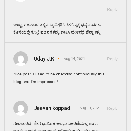
Reply
ಅಣ್ಣಾ, ಗಣಾಚಾರ ತತ್ವವನ್ನು ವಿಸ್ತರಿಸಿ ತಿಳಿಸಿದ್ದಕ್ಕೆ ಧನ್ಯವಾದಗಳು.
ಕೊನೆಯಲ್ಲಿ ಕೊಟ್ಟ ವಚನಗಳನ್ನು ಬಿಡಿಸಿ ಹೇಳಿದ್ದರೆ ಚೆನ್ನಾಗಿತ್ತು.
Uday J.K
Reply
Aug 14, 2021
Nice post. I used to be checking continuously this
blog and I’m impressed!
Jeevan koppad
Reply
Aug 19, 2021
ಗಣಾಚಾರವು ಹೇಗೆ ಧಾರ್ಮಿಕ ಅಂಧಾನುಕರಣೆಯಲ್ಲ ಹಾಗೂ