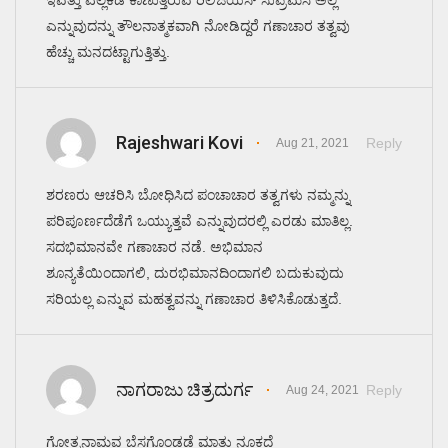
ಇವತ್ತು ಎಲ್ಲಕಡೆ ಕಾಣುತ್ತಿರುವ ರಿಲಿಜಿಯಸ್ ಸುಪ್ರಿಮಸಿ ಅಲ್ಲ
ಎನ್ನುವುದನ್ನು ತೌಲನಾತ್ಮಕವಾಗಿ ನೋಡಿದ್ದರೆ ಗಣಾಚಾರ ತತ್ವವು
ಹೆಚ್ಚು ಮನದಟ್ಟಾಗುತ್ತಿತ್ತು.
Rajeshwari Kovi
Reply
Aug 21, 2021
ಶರಣರು ಆಚರಿಸಿ ಬೋಧಿಸಿದ ಪಂಚಾಚಾರ ತತ್ವಗಳು ನಮ್ಮನ್ನು
ಪರಿಪೂರ್ಣದೆಡೆಗೆ ಒಯ್ಯುತ್ತವೆ ಎನ್ನುವುದರಲ್ಲಿ ಎರಡು ಮಾತಿಲ್ಲ.
ಸದಭಿಮಾನವೇ ಗಣಾಚಾರ ನಡೆ. ಅಭಿಮಾನ
ಶೂನ್ಯತೆಯಿಂದಾಗಲಿ, ದುರಭಿಮಾನದಿಂದಾಗಲಿ ಬದುಕುವುದು
ಸರಿಯಲ್ಲ ಎನ್ನುವ ಮಹತ್ವವನ್ನು ಗಣಾಚಾರ ತಿಳಿಸಿಕೊಡುತ್ತದೆ.
ನಾಗರಾಜು ಚಿತ್ರದುರ್ಗ
Reply
Aug 24, 2021
ಗೋತ್ರನಾಮವ ಬೆಸಗೊಂಡಡೆ ಮಾತು ನೂಕದೆ