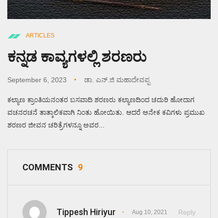
ARTICLES
ಕನ್ನಡ ಕಾವ್ಯಗಳಲ್ಲಿ ಶರಣರು
September 6, 2023
ಡಾ. ಎನ್.ಜಿ ಮಹಾದೇವಪ್ಪ
ಕಲ್ಯಾಣ ಕ್ರಾಂತಿಯನಂತರ ಬಸವಾದಿ ಶರಣರು ಕಲ್ಯಾಣದಿಂದ ಚದುರಿ ಹೋದಾಗ
ವಚನರಚನೆ ತಾತ್ಕಾಲಿಕವಾಗಿ ನಿಂತು ಹೋಯಿತು. ಆದರೆ ಅನೇಕ ಕವಿಗಳು ಪ್ರಮುಖ
ಶರಣರ ಜೀವನ ಚರಿತ್ರೆಗಳನ್ನೂ ಅವರ...
COMMENTS
9
Tippesh Hiriyur
Reply
Aug 10, 2021